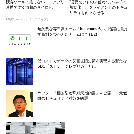
既存ツールは捨てない！ アプリ
“必要ないもの／使わないもの”は
連携で防ぐ情報のサイロ化
無効化し、クライアントのセキュ
リティを向上させる
PR(ITmedia エンタープライズ)
無慈悲な専門家チーム「kuromame6」の暗躍に負け
ず勝利をつかんだチームは？ (1/2)
低コストでデータの災害復旧対策を実現する新たな
SDS「ストレージレプリカ」とは
ラック、「標的型攻撃対策指南書」を公開――最低
限のセキュリティ対策を網羅