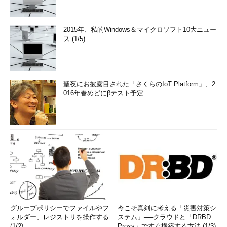
2015年、私的Windows＆マイクロソフト10大ニュー
ス (1/5)
聖夜にお披露目された「さくらのIoT Platform」、2
016年春めどにβテスト予定
グループポリシーでファイルやフ
今こそ真剣に考える「災害対策シ
ォルダー、レジストリを操作する
ステム」──クラウドと「DRBD
(1/2)
Proxy」ですぐ構築する方法 (1/3)