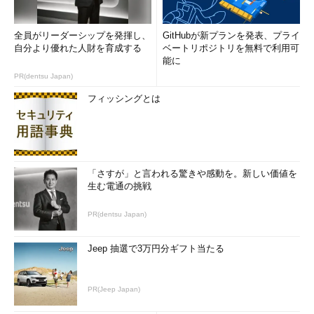
全員がリーダーシップを発揮し、
GitHubが新プランを発表、プライ
自分より優れた人財を育成する
ベートリポジトリを無料で利用可
能に
PR(dentsu Japan)
フィッシングとは
「さすが」と言われる驚きや感動を。新しい価値を
生む電通の挑戦
PR(dentsu Japan)
Jeep 抽選で3万円分ギフト当たる
PR(Jeep Japan)