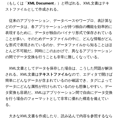
（もしくは「
XML Document
」）と呼ばれる。XML文書はテキ
ストファイルとして作成される。
従来のアプリケーション、データベースやワープロ、表計算な
どのデータは、各アプリケーションが持つ独自の機能を効率的に
表現するために、データが独自のバイナリ形式で保存されている
ことが多い。そのためデータファイルの中に、どんな情報がどん
な形式で表現されているのか、データファイルから知ることはほ
とんど不可能だ。同時にこのおかげで、異なるアプリケーション
の間でデータ交換を行うことも非常に難しくなっている。
XML文書としてデータを保存した場合は、こうした問題が解決
される。XML文書は
テキストファイル
なので、エディタで開けば
簡単にどんなデータが含まれているのか確認でき、タグによって
データにどんな属性が付けられているのかも想像しやすい。デー
タ変換も容易だ。XMLはアプリケーション間で自由にデータ交換
を行う場合のフォーマットとして非常に優れた構造を備えてい
る。
大きなXML文書を作成したり、読み込んで内容を参照するなら