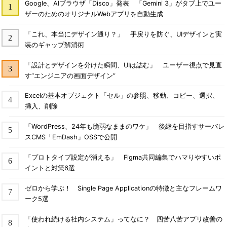
Google、AIブラウザ「Disco」発表 「Gemini 3」がタブ上でユー
ザーのためのオリジナルWebアプリを自動生成
「これ、本当にデザイン通り？」 手戻りを防ぐ、UIデザインと実
装のギャップ解消術
「設計とデザインを分けた瞬間、UIは詰む」 ユーザー視点で見直
す“エンジニアの画面デザイン”
Excelの基本オブジェクト「セル」の参照、移動、コピー、選択、
挿入、削除
「WordPress、24年も脆弱なままのワケ」 後継を目指すサーバレ
スCMS「EmDash」OSSで公開
「プロトタイプ設定が消える」 Figma共同編集でハマりやすいポ
イントと対策6選
ゼロから学ぶ！ Single Page Applicationの特徴と主なフレームワ
ーク5選
「使われ続ける社内システム」ってなに？ 四苦八苦アプリ改善の