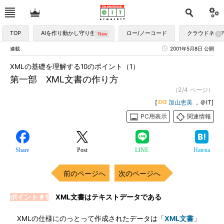
TOP
AIを作り動かし守り生かす
ロー/ノーコード
クラウドネイ
連載
2001年5月8日 公開
XMLの基礎を理解する10のポイント（1）
第一部 XML文書の作り方
（2/4 ページ）
[
加山恵美
，＠IT]
PC用表示
関連情報
Share
Post
LINE
Hatena
前のページへ
次のページへ
ポイント＃1
XML文書はテキストデータである
XMLの仕様にのっとって作成されたデータは「
XML文書
」