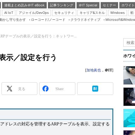
連載まとめ読み＠IT eBook
記事ランキング
＠IT Special
セミナー
ホワイト
AI IoT
アジャイル/DevOps
セキュリティ
キャリア&スキル
Windows
初
り動かし守り生かす
ローコード/ノーコード
クラウドネイティブ
Microsoft&Windo
Server & Storage
HTML5 + UX
～ARPテーブルの表示／設定を行う：ネットワー...
Smart & Social
Coding Edge
の表示／設定を行う
ホワ
Java Agile
[
加地眞也
，
＠IT
]
Database Expert
Linux ＆ OSS
見る
Share
Master of IP Networ
Security & Trust
Test & Tools
Insider.NET
ACアドレスの対応を管理するARPテーブルを表示、設定する
ブログ