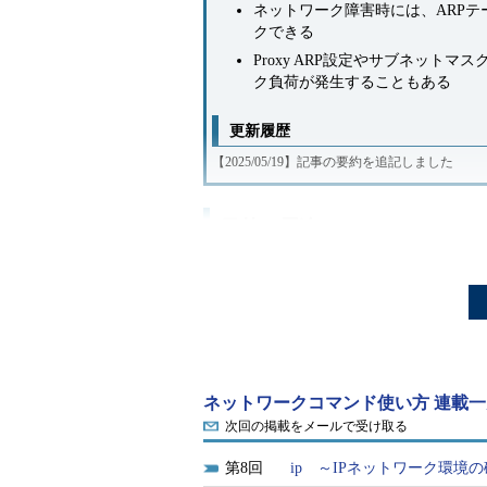
ネットワーク障害時には、ARP
クできる
Proxy ARP設定やサブネッ
ク負荷が発生することもある
更新履歴
【2025/05/19】記事の要約を追記しました
目的と用途
arpコマンドは、ARP（Address Reso
定を行う。ARPテーブルとは、イー
アドレスとMACアドレスの対照表だ
ユーザーの設定を必要とすることは
ネットワークコマンド使い方 連載一
だが、時として、OSの設定ミスそ
次回の掲載をメールで受け取る
いことがある。その場合、ARPテー
8
ip ～IPネットワーク環境
認することができる。また、手動に