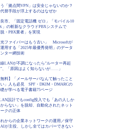
もう「拠点間VPN」は安全じゃないのか？
代替手段が浮上するのはなぜか
良市、「固定電話機 ゼロ」「モバイル10
％」の斬新なクラウドPBXシステムで
脱・PBX業者」を実現
光ファイバーはもう古い」 Microsoftが
運用する「2025年最優秀発明」のデータ
センター網技術
線LANが不調になったら“ルーター再起
動”、「原因はよく知らないが……」
【無料】「メールサーバなんて触ったこと
い」人も必見 SPF・DKIM・DMARCの
基礎が学べる電子書籍75ページ
LAN設計でもconfig投入でも「あの人しか
分からない」を脱却、自動化されたネット
ワークの正体
これからの企業ネットワークの運用／保守
はAIが主役、しかし全てはカバーできない