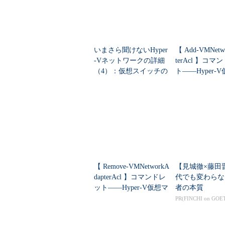
ARPテーブルを表示
-a
は、該当するエントリ
●Linuxの場合
いまさら聞けないHyper
【 Add-VMNetw
-Vネットワークの詳細
terAcl 】コマ
――ARPテーブルへの追加
（4）：仮想スイッチの
ト――Hyper-
arp[ -v][ -H
ハードウェアタイプ
高度な機能
ンの仮想ネット
アダプ...
アドレス
[ temp][ nopub]
――Proxy ARPのためのエ
arp[ -v][ -H
ハードウェアタイプ
アドレス
[ netmask
サブネット
【 Remove-VMNetworkA
【見城徹×藤田
arp[ -v][ -H
ハードウェアタイプ
dapterAcl 】コマンドレ
代でも変わらな
ット――Hyper-V仮想マ
者の本質
用したいMACアドレスを持つ
シンの仮想ネットワー
PR(FINCHI on GOE
ス
] pub
ク...