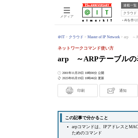
連載一覧
クラウド
メディア
AIを作
＠IT
クラウド
Master of IP Network
arp 
ネットワークコマンド使い方
arp ～ARPテーブル
2001年11月29日 10時00分 公開
2025年05月19日 10時46分 更新
印刷
通知
この記事で分かること
arpコマンドは、IPアドレスとM
ためのコマンド