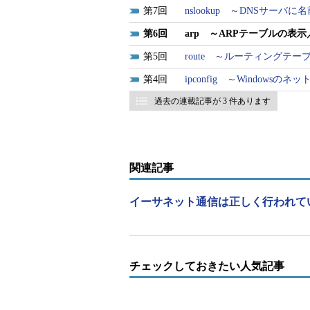
7
nslookup ～DNSサー
書式
6
arp ～ARPテーブルの表
5
route ～ルーティングテ
●Windowsの場合
4
ipconfig ～Windows
――ARPテーブルへの追加
過去の連載記事が 3 件あります
arp -s
IPアドレス MACアドレス
――ARPテーブルの削除
関連記事
arp -d
IPアドレス
[
インターフ
イーサネット通信は正しく行われて
――ARPテーブルの表示
arp -a[
IPアドレス
][ -N
インター
ARPテーブルへ指定さ
チェックしておきたい人気記事
-s
う インターフェイス
る。省略された場合は
-d
指定されたIPアドレ