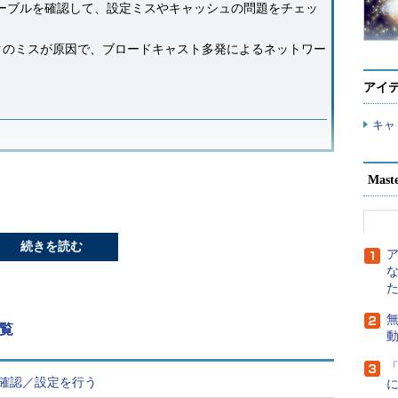
テーブルを確認して、設定ミスやキャッシュの問題をチェッ
トマスクのミスが原因で、ブロードキャスト多発によるネットワー
アイ
キャ
Mast
lution Protocol）テーブルの表示／設
続きを読む
サネット通信のために用いられるIP
。多くの場合OSが管理するので、
ほとんどない。
無
覧
のほかの理由で、イーサネット通信がうまくいかな
ブルの設定に問題がないかどうか、arpコマンドで確
の確認／設定を行う
よるARPテーブルの管理も行える。