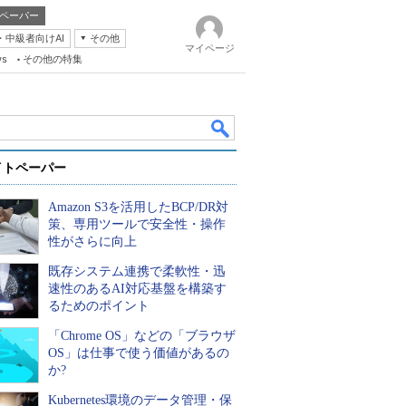
ペーパー
・中級者向けAI
その他
マイページ
ws
その他の特集
イトペーパー
Amazon S3を活用したBCP/DR対
策、専用ツールで安全性・操作
性がさらに向上
既存システム連携で柔軟性・迅
k
速性のあるAI対応基盤を構築す
るためのポイント
「Chrome OS」などの「ブラウザ
OS」は仕事で使う価値があるの
か?
Kubernetes環境のデータ管理・保