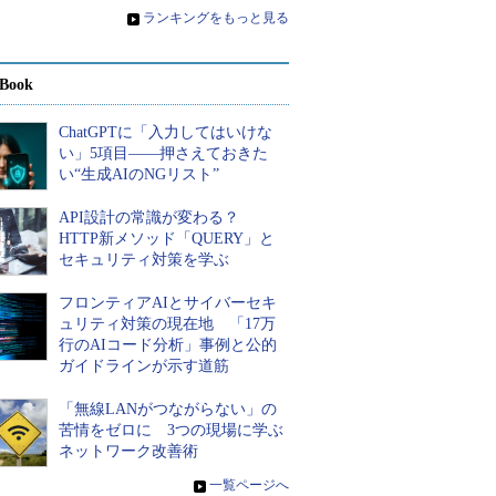
»
ランキングをもっと見る
Book
ChatGPTに「入力してはいけな
い」5項目――押さえておきた
い“生成AIのNGリスト”
API設計の常識が変わる？
HTTP新メソッド「QUERY」と
セキュリティ対策を学ぶ
フロンティアAIとサイバーセキ
ュリティ対策の現在地 「17万
行のAIコード分析」事例と公的
ガイドラインが示す道筋
「無線LANがつながらない」の
苦情をゼロに 3つの現場に学ぶ
ネットワーク改善術
»
一覧ページへ