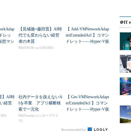
する。IPアドレスやインターフェイスが指定された場合
ーのみを表示する
＠IT e
orkAdap
【見城徹×藤田晋】AI時
【 Add-VMNetworkAdap
ンドレッ
代でも変わらない経営
terExtendedAcl 】コマン
V仮想マシ
者の本質
ドレット――Hyper-V仮
][ -i
インターフェイス
] -s
ホスト名(IPアドレス) MAC
ワーク
想マシンの仮想ネ...
PR(FINCHI on GOETHE)
ントリーの追加
][ -i
インターフェイス
] -s
ホスト名(IPアドレス) MAC
マスクアドレス
] pub
晋】AI時
社内データを扱えないA
【 Get-VMNetworkAdapt
][ -i
インターフェイス
] -Ds
ホスト名(IPアドレス) 使
い経営
Iを卒業 アプリ横断検
erExtendedAcl 】コマン
索で一元化
ドレット――Hyper-V仮
インターフェイス
[ netmask
サブネットマスクアドレ
想マシンの仮想ネ...
THE)
PR(ITmedia エンタープライ
ズ)
Recommended by