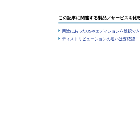
――ARPテーブルへのファイ
arp[ -vnD][ -H
ハードウェアタ
この記事に関連する製品／サービスを比
――ARPテーブルの削除
用途にあったOSやエディションを選択できていま
arp[ -v][ -i
インターフェイス
] -d
ディストリビューションの違いは要確認！『
――ARPテーブルの表示
arp[ -vn][ -H
ハードウェアタイ
オプシ
ョンな
-aとほぼ同様の表示
し
-v
詳細モード
arpは本来イーサネ
されている。このパ
-H
ウェアタイプとして指
にトークンリング（t
-i
エントリーが対応す
ARPテーブルへ指定