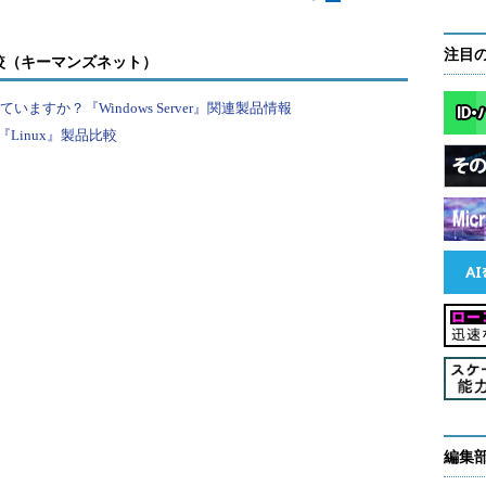
ルからの一括追加
イプ
][ -i
インターフェイス
color=blue◇] -f[
ファイル名
]
注目
較（キーマンズネット）
すか？『Windows Server』関連製品情報
ホスト名(IPアドレス)
[ pub][ nopub]
Linux』製品比較
プ
][ -i
インターフェイス
][ -a][
ホスト名(IPアドレス)
]
を行う
ット以外のデータリンク層でも使用できるようにデザイン
ラメータで使用するデータリンクのプロトコルをハード
定できる。デフォルトはイーサネット（ether）。ほか
r）なども指定できる
るインターフェイスを指定する
編集
したホスト名（またはIPアドレス）とMACアドレスのエ