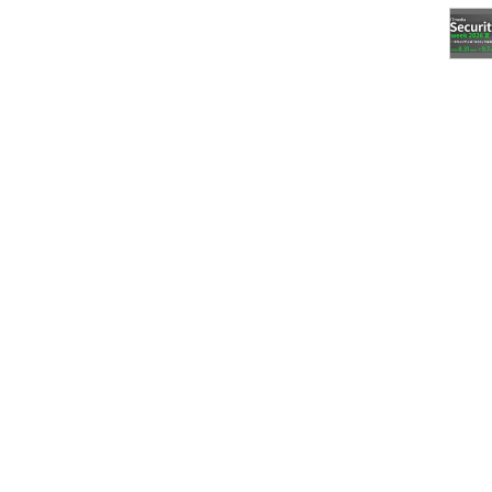
ャッシュであり（つまり定期的に削除されるかもしれな
ことを示す。省略されると永続的なエントリーとなり、
xy ARPのためのエントリーでないことを示す
ネットマスクを指定して、あるサブネット全体のための
を示す。ただし、カーネル2.2.0以降では指定できない
xy ARPのためのエントリーであることを示す
みに抑制する（DNS逆引きを行わない）
りにインターフェイスを指定すると、そのインターフェ
を使用する
複数指定されたエントリーを一括追加する。ファイル名
/ethers」が使用される
定されたホスト名のエントリーを削除する
を表示する。ホスト名が指定されると該当のエントリー