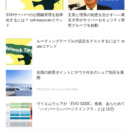
SSHサーバーの公開鍵管理を効率
文系と理系の知恵を生かす――東
化するには？ ssh-keyscanコマン
京大学がサイバーセキュリティ研
ド
究グループを始動
ルーティングテーブルの設定をテストするには？ ro
uteコマンド
全国の絶景ポイントにサウナ付きのシェア別荘を展
開
PR(COCO VILLA on GOETHE)
ヴイエムウェアが「EVO SDDC」発表、あらためて
「ハイパーコンバージドインフラ」とは (1/2)