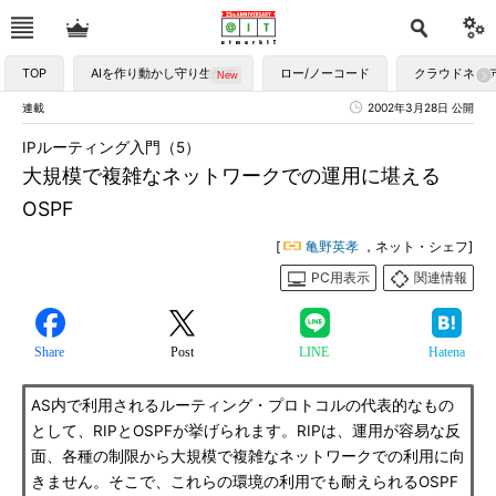
TOP
AIを作り動かし守り生かす
ロー/ノーコード
クラウドネイ
連載
2002年3月28日 公開
IPルーティング入門（5）
大規模で複雑なネットワークでの運用に堪える
OSPF
[
亀野英孝
，ネット・シェフ]
PC用表示
関連情報
Share
Post
LINE
Hatena
AS内で利用されるルーティング・プロトコルの代表的なもの
として、RIPとOSPFが挙げられます。RIPは、運用が容易な反
面、各種の制限から大規模で複雑なネットワークでの利用に向
きません。そこで、これらの環境の利用でも耐えられるOSPF