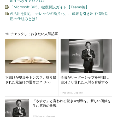
応すべき変更点とは?
「Microsoft 365」徹底解説ガイド【Teams編】
AI活用を阻む「ナレッジの断片化」、成果を引き出す情報活
用の仕組みとは?
チェックしておきたい人気記事
下請けが現場をトンズラ。取り残
全員がリーダーシップを発揮し、
された元請けの運命は？ (1/2)
自分より優れた人財を育成する
PR(dentsu Japan)
「さすが」と言われる驚きや感動を。新しい価値を
生む電通の挑戦
PR(dentsu Japan)