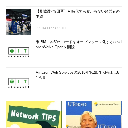
【見城徹×藤田晋】AI時代でも変わらない経営者の
本質
PR(FINCHI on GOETHE)
米IBM、約50のコードをオープンソース化するdevel
operWorks Openを開設
Amazon Web Servicesの2015年第2四半期売上は8
1％増