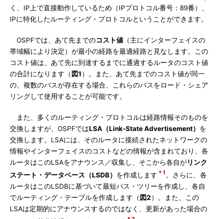
く、IP上で直接動作しているため（IPプロトコル番号：89番）、
IPに特化したルーティング・プロトコルということができます。
OSPFでは、あて先までの
コスト値
（主にインターフェイスの
帯域幅により決定）が最小の経路を最適経路と見なします。この
コスト値は、あて先に到達するまでに通過するルータのコスト値
の合計になります（
図1
）。また、あて先までのコスト値が同一
の、複数のパスが存在する場合、これらのパスをロード・シェア
リングして使用することが可能です。
また、多くのルーティング・プロトコルは経路情報そのものを
交換しますが、OSPFでは
LSA（Link-State Advertisement）
を
交換します。LSAには、そのルータに接続されたネットワークの
情報やインターフェイスのコストなどの情報が含まれており、各
ルータはこのLSAをアナウンス／収集し、そこから各自が
リンク
＊1
ステート・データベース（LSDB）
を作成します
。さらに、各
ルータはこのLSDBに基づいて最短パス・ツリーを作成し、各自
でルーティング・テーブルを作成します（
図2
）。また、この
LSAは定期的にアナウンスするのではなく、更新があった場合の
＊2