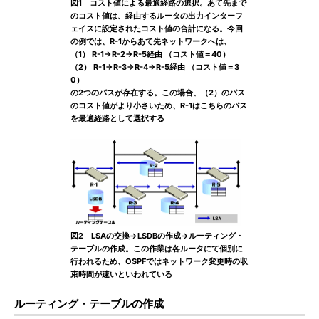
図1 コスト値による最適経路の選択。あて先まで
のコスト値は、経由するルータの出力インターフ
ェイスに設定されたコスト値の合計になる。今回
の例では、R-1からあて先ネットワークへは、
（1） R-1→R-2→R-5経由 （コスト値＝40）
（2） R-1→R-3→R-4→R-5経由 （コスト値＝3
0）
の2つのパスが存在する。この場合、（2）のパス
のコスト値がより小さいため、R-1はこちらのパス
を最適経路として選択する
図2 LSAの交換→LSDBの作成→ルーティング・
テーブルの作成。この作業は各ルータにて個別に
行われるため、OSPFではネットワーク変更時の収
束時間が速いといわれている
ルーティング・テーブルの作成