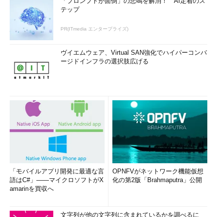
「プロンプトが面倒」の悲鳴を解消！ AI定着のス
テップ
PR(ITmedia エンタープライズ)
ヴイエムウェア、Virtual SAN強化でハイパーコンバ
ージドインフラの選択肢広げる
「モバイルアプリ開発に最適な言
OPNFVがネットワーク機能仮想
語はC#」――マイクロソフトがX
化の第2版「Brahmaputra」公開
amarinを買収へ
文字列が他の文字列に含まれているかを調べるに