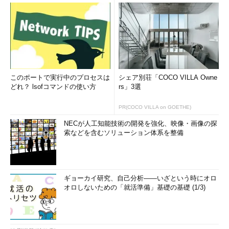
このポートで実行中のプロセスは
シェア別荘「COCO VILLA Owne
どれ？ lsofコマンドの使い方
rs」3選
PR(COCO VILLA on GOETHE)
NECが人工知能技術の開発を強化、映像・画像の探
索などを含むソリューション体系を整備
ギョーカイ研究、自己分析――いざという時にオロ
オロしないための「就活準備」基礎の基礎 (1/3)