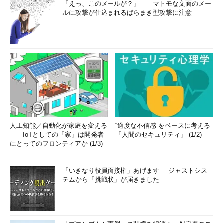
「えっ、このメールが？」――マトモな文面のメー
ルに攻撃が仕込まれるばらまき型攻撃に注意
人工知能／自動化が家庭を変える
“適度な不信感”をベースに考える
――IoTとしての「家」は開発者
「人間のセキュリティ」 (1/2)
にとってのフロンティアか (1/3)
「いきなり役員面接権」あげます──ジャストシス
テムから「挑戦状」が届きました