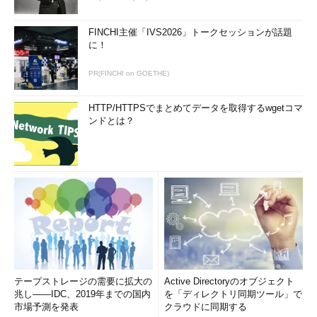
FINCHI主催「IVS2026」トークセッションが話題
に！
PR(FINCHI on GOETHE)
HTTP/HTTPSでまとめてデータを取得するwgetコマ
ンドとは？
テープストレージの需要に拡大の
Active Directoryのオブジェクト
兆し――IDC、2019年までの国内
を「ディレクトリ同期ツール」で
市場予測を発表
クラウドに同期する