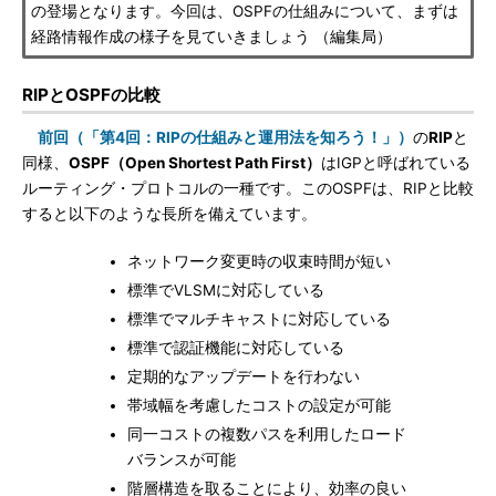
の登場となります。今回は、OSPFの仕組みについて、まずは
経路情報作成の様子を見ていきましょう （編集局）
RIPとOSPFの比較
前回（「第4回：RIPの仕組みと運用法を知ろう！」）
の
RIP
と
同様、
OSPF（Open Shortest Path First）
はIGPと呼ばれている
ルーティング・プロトコルの一種です。このOSPFは、RIPと比較
すると以下のような長所を備えています。
ネットワーク変更時の収束時間が短い
標準でVLSMに対応している
標準でマルチキャストに対応している
標準で認証機能に対応している
定期的なアップデートを行わない
帯域幅を考慮したコストの設定が可能
同一コストの複数パスを利用したロード
バランスが可能
階層構造を取ることにより、効率の良い