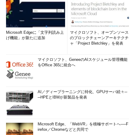
Microsoft Edgeに「文字列読み上
マイクロソフト、オープンソース
げ機能」が新たに追加
のブロックチェーンアーキテクチ
ャ「Project Bletchley」を発表
マイクロソフト、GeneeのAIスケジュール管理機能
をOffice 365に統合へ
AI／ディープラーニングに特化、GPUサーバ続々─
─HPEとIBMが新製品を発表
Microsoft Edge、「WebVR」を積極サポートへ──F
irefox／Chromeなどと共同で