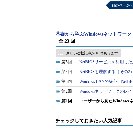
前のページへ
基礎から学ぶWindowsネットワーク
全 23 回
新しい連載記事が 18 件あります
5
NetBIOSサービスを利用し
4
NetBIOSを理解する（その2
3
Windows LANの核心、Ne
現在のWindowsネットワーク
2
Windowsネットワークの
ファイルやプリンタを公開する機
「Workstationサービス」は
1
ユーザーから見たWindow
されている。これらのサービス
NetBIOSインターフェイスを
ら、その下位のトランスポート層
ークでは、3種類のトランスポ
チェックしておきたい人気記事
NetBEUIのみで通信していた
れが主流である。NetWareネ