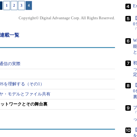
1
|
2
|
3
|
4
E
Copyright© Digital Advantage Corp. All Rights Reserved.
【
 連載一覧
W
初
た通信の実際
）
定
tBIOSを理解する（その1）
【
の構成
0
レイヤ・モデルとファイル共有
能「Serverサービス」と、それを利用する機能
最上位にある「Windowsネットワーク･サービス」で実現
sネットワークとその舞台裏
が実際にほかのコンピュータと通信を行うためには、
使っているので、NetBIOSレベルで通信が確立できるな
「
のプロトコルは問わない。現在のWindowsネットワ
ート層プロトコルを選択することができる。当初は
が、TCP/IPの方が機能や柔軟性が高いので、現在ではこ
【
ットワークも利用している場合には、「NWLink