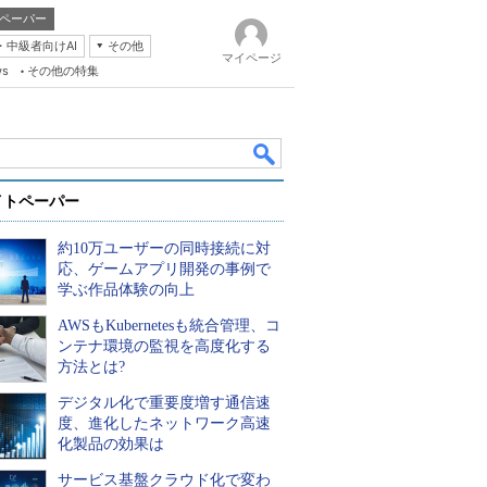
ペーパー
・中級者向けAI
その他
マイページ
ws
その他の特集
イトペーパー
約10万ユーザーの同時接続に対
応、ゲームアプリ開発の事例で
学ぶ作品体験の向上
AWSもKubernetesも統合管理、コ
k
ンテナ環境の監視を高度化する
方法とは?
デジタル化で重要度増す通信速
度、進化したネットワーク高速
化製品の効果は
サービス基盤クラウド化で変わ