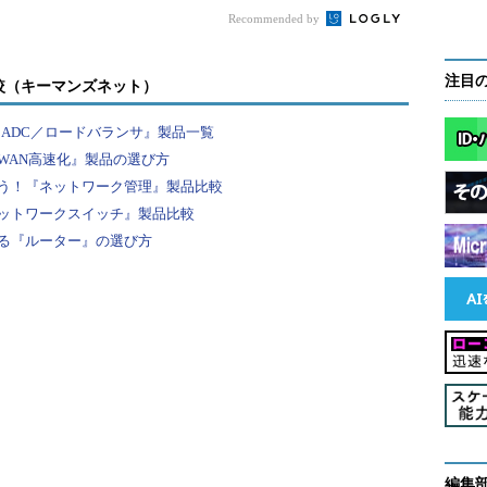
御する。
トランスポート層
とは、一般的なネットワ
Recommended by
O
とCCITTが決定した
OSI参照モデル
の1つで、通信す
ン同士がメッセージを正しく交換できるように、転
注目
較（キーマンズネット）
つレイヤとされている。
『ADC／ロードバランサ』製品一覧
はあまり重要ではない。重要なのは、トランポート
WAN高速化』製品の選び方
TCP/IP」、「NWLink IPX/SPX」という3つのプ
う！『ネットワーク管理』製品比較
可能な関係にあるということだ。上位の「Windows
ットワークスイッチ』製品比較
のトランポート層プロトコルとして何が使われてい
る『ルーター』の選び方
ことができる。ここでNWLink
IPX/SPX
というの
OSとして広く普及したNovell社のNetWareが使用し
まり使われなくなったが、やはり最新のWindows
提供されている。このうち現在では、TCP/IPが標準
でに述べた。
（Network Driver Interface
いる。NDISは、マイクロソフト系のOSで使用されるネットワ
ーフェイスである。図から分かるとおり、トランス
編集