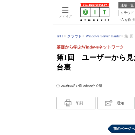
連載一覧
クラウド
メディア
AIを作
＠IT
クラウド
Windows Server Insider
第1回
基礎から学ぶWindowsネットワーク
第1回 ユーザーから見た
台裏
2002年05月17日 00時00分 公開
印刷
通知
前のページへ