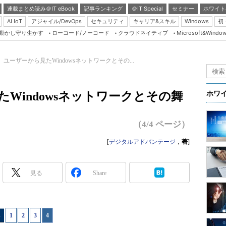
連載まとめ読み＠IT eBook
記事ランキング
＠IT Special
セミナー
ホワイト
AI IoT
アジャイル/DevOps
セキュリティ
キャリア&スキル
Windows
初
り動かし守り生かす
ローコード/ノーコード
クラウドネイティブ
Microsoft&Windo
Server & Storage
HTML5 + UX
 ユーザーから見たWindowsネットワークとその...
Smart & Social
Coding Edge
Windowsネットワークとその舞
ホワ
Java Agile
Database Expert
（4/4 ページ）
Linux ＆ OSS
[
デジタルアドバンテージ
，
著
]
Master of IP Networ
Security & Trust
見る
Share
Test & Tools
Insider.NET
1
|
2
|
3
|
4
ブログ