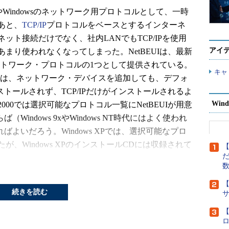
SやWindowsのネットワーク用プロトコルとして、一時
あと、
TCP/IP
プロトコルをベースとするインターネ
ット接続だけでなく、社内LANでもTCP/IPを使用
アイ
まり使われなくなってしまった。NetBEUIは、最新
なネットワーク・プロトコルの1つとして提供されている。
キャ
ows XPでは、ネットワーク・デバイスを追加しても、デフォ
ンストールされず、TCP/IPだけがインストールされるよ
Wind
2000では選択可能なプロトコル一覧にNetBEUIが用意
（Windows 9xやWindows NT時代にはよく使われ
ればよいだろう。Windows XPでは、選択可能なプロ
、Windows XPのインストールCDには収録されて
【
だ
ールすることができる（具体的な方法は「
Windows
Iプロトコルを利用する方法
」を参照）。
【
続きを読む
構成をまとめると次のようになる。
【