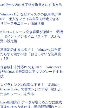
xcelでセル内の文字列を縦書きにする方法
Windows 11】なぜディスクの使用率が10
0％？ 犯人をファイル単位で特定できる
「リソースモニター」徹底活用
in11のストレージ空き容量が激減？ 新機
能「ポイントインタイムリストア」のわな
と賢い設定術
期設定のままはダメ！ Windows 11を買
ったらすぐ消すべき「おせっかいな初期設
」5選
保存版】非対応PCでもOK？ Windows 1
をWindows 11最新版にアップグレードする
裏技
プログラミングの知識は不要？ 話題の
Claude Code」で非エンジニアが「欲しか
ったあのツール」を作る
Excel新機能】データが増えるたびに数式
を直すのはもう終わり。動的配列関数とス