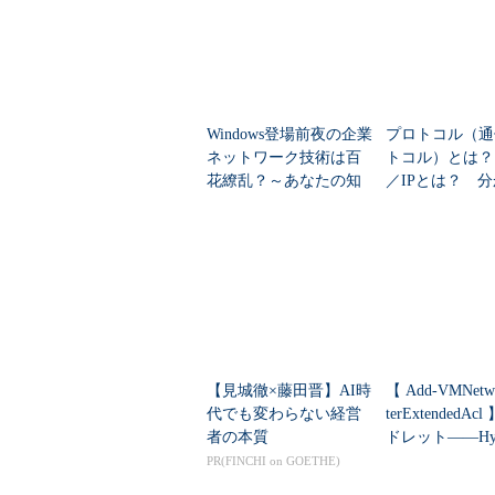
IPX/SPX」も使用されること
NetBIOSからNetBEUIへと発
はこのような構成になっている。ま
Windows登場前夜の企業
プロトコル（通
システムの内部は機能分類がなされ
ネットワーク技術は百
トコル）とは？
ことだ。詳しい解説は後日に譲ると
花繚乱？～あなたの知
／IPとは？ 
らないMicrosoft OSのネ
すく解説
最も上にある「Windowsネットワ
ットワーク対応を学...
て、透過的なファイルとプリンタの
初に述べたとおり、「マイ ネット
コンを選び、そのコンピュータがネ
をあたかもローカルに接続されたデ
スが存在するからだ。実際には、フ
【見城徹×藤田晋】AI時
【 Add-VMNetw
る「Server」サービスと、公開された
代でも変わらない経営
terExtendedA
成されている。
者の本質
ドレット――Hyp
想マシンの仮想ネ
PR(FINCHI on GOETHE)
「Windowsネットワーク・サービ