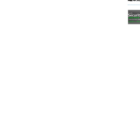
は、同じNDISドライバを使うことができる。従って
ISドライバを使用しながら、異なるトランスポート
わせることが可能だ。必要なら、異なるトランスポ
タにインストールして使うこともできる。例えば次
付属する3つのトランスポート層ドライバをすべてインストー
示したところである。