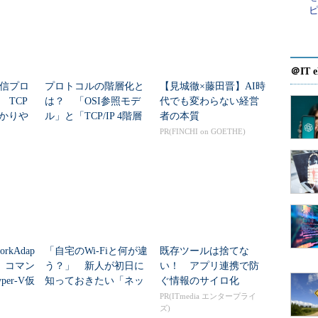
がある。
展したWindowsネットワークだが、紆余曲折があって現在
ず大切なことは、前述したとおり、ネットワーク・
＠IT e
信プロ
プロトコルの階層化と
【見城徹×藤田晋】AI時
、それらがこのように階層構造をとっているという
 TCP
は？ 「OSI参照モデ
代でも変わらない経営
して、まずは大ざっぱにこの図を理解しておこう。
分かりや
ル」と「TCP/IP 4階層
者の本質
モデル」の違いも分か
PR(FINCHI on GOETHE)
ーク・サービス」は、Windowsネットワークにおい
りやすく解説
共有を可能にするためのサービスである。本稿の最
ワーク」のネットワーク一覧からコンピュータ・アイ
ットワークに公開している共有資源を表示し、それ
ィスクやプリンタのように使えるのは、このサービ
ァイルやプリンタなどの資源を外部に対して公開す
orkAdap
「自宅のWi-Fiと何が違
既存ツールは捨てな
資源を利用する「Workstation」サービスの2つから構
cl 】コマン
う？」 新人が初日に
い！ アプリ連携で防
er-V仮
知っておきたい「ネッ
ぐ情報のサイロ化
...
トワーク管理」の全体
PR(ITmedia エンタープライ
ス」は、NetBIOSインターフェイスを使用して、下位
ズ)
像と4つの心得