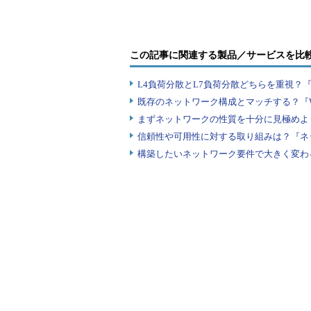
のトランスポート層プロトコルを制
ークの階層構造のモデルとして、
IS
るコンピュータ上のアプリケーショ
この記事に関連する製品／サービスを比
送確認やエラー訂正などの機能を持
L4負荷分散とL7負荷分散どちらを重視？
この際、トランスポート層の詳細
既存のネットワーク構成とマッチする？『
層として、「NetBEUI」だけでなく、「
まずネットワークの性質を十分に見極めよ
ロトコルが使用可能で、それらは代替
信頼性や可用性に対する取り組みは？『ネ
ネットワーク・サービス」は、下位
構築したいネットワーク要件で大きく変わ
るかを意識することなく、処理を行う
は、MS-DOS時代にPCネットワーク用
ていたプロトコルである。現在ではあ
XPでもなおプロトコル・ドライバは
的に使われるようになったことはす
トランスポート層ドライバの下位には、「NDIS
Specification）」が位置して
ーク・カード用のドライバ・インタ