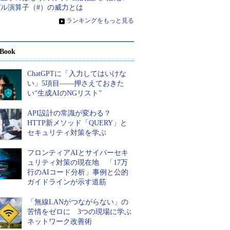
ピル演算子（#）の威力とは
»
ランキングをもっと見る
Book
ChatGPTに「入力してはいけな
い」5項目――押さえておきた
い“生成AIのNGリスト”
API設計の常識が変わる？
HTTP新メソッド「QUERY」と
セキュリティ対策を学ぶ
フロンティアAIとサイバーセキ
ュリティ対策の現在地 「17万
行のAIコード分析」事例と公的
ガイドラインが示す道筋
「無線LANがつながらない」の
苦情をゼロに 3つの現場に学ぶ
ネットワーク改善術