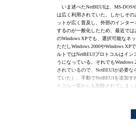
いま述べたNetBEUIは、MS-DO
は広く利用されていた。しかしその
ットが広く普及し、外部のインターネ
するのが一般化したため、最近ではあ
のWindows XPでも、選択可能
ただしWindows 2000やWind
ルトではNetBEUIプロトコルはイ
うになっている。それでもWindows 
されているので、NetBEUIが必要ならば
ていた）、手動でNetBEUIを追加す
トコル一覧からも削除されてしまったが
いるので、必要ならこれをインスト
TIPS：Windows XPでNetBEU
現在のWindowsネットワークの