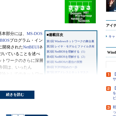
アイ
の基本部分には、
MS-DOS
■連載目次
キャ
tBIOS
プログラム・イン
第1回 Windowsネットワークの舞台裏
けに開発された
NetBEUI
ネ
第2回 レイヤ・モデルとファイル共有
第3回 NetBIOSを理解する（1）
Wind
づいていることを述べ
第4回 NetBIOSを理解する（2）
ネットワークのさらに深層
第5回 NetBIOSの通信の実際
今回は、いったん
第6回 TCP/IP始めの一歩
第7回 IPアドレスとネットマスク
一般論としてのネットワー
【
第8回 アドレス・クラスとIPアドレス
。「自分はWindows
第9回 IPルーティング
あって、まわりくどい一
【
第10回 IPパケットの構造
第11回 MACアドレスを解決するARP
もしれないが、ネットワ
続きを読む
第12回 TCP/IPを支えるICMP
ネットワークと相互接続
第13回 データグラム通信を実現 UDP
初
ている源には、考え抜か
第14回 信頼性を実現するTCP（1）
ことは間違いがない。ま
第15回 信頼性を実現するTCP（2）