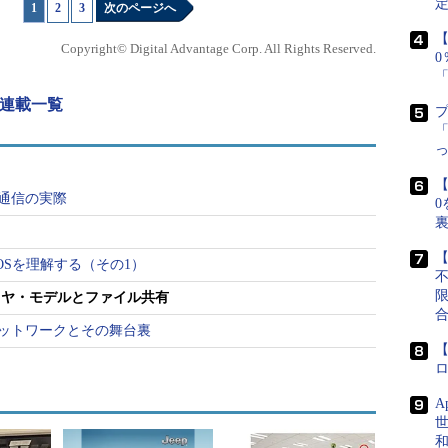
定
1
|
2
|
3
次のページへ
第16回 信頼性を実現するTCP（3）
る各部を素早く位置付けて
第17回 LLCとNetBEUI
【
ワークの基本中の基本で
Copyright© Digital Advantage Corp. All Rights Reserved.
第18回 NetBIOS over TCP/IP（1）
い。
第19回 NetBIOS over TCP/IP（2）
第20回 ファイル共有SMB／CIFS（1）
 連載一覧
第21回 ファイル共有SMB／CIFS（2）
「
第22回 ファイル共有SMB／CIFS（3）
第23回 ブラウザ・サービス
【
た通信の実際
0
きるネットワーク
）
【
、さまざまな接続方法があることはご存じだろう。
tBIOSを理解する（その1）
ーサネット
である。当初は最大で10Mbpsの転送速度
レイヤ・モデルとファイル共有
最近ではこれを100Mbpsにまで高速化した
100BASE-
sネットワークとその舞台裏
由がないかぎり、会社内部のネットワークはイーサネ
【
で固定的に使う（持ち歩かない）PCは、イーサネッ
-T（10BASE-T）ネットワークに接続されているだろ
A