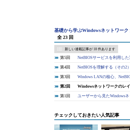
たWindowsネットワークを構成す
理解を促すという意味でも、ネット
ある階層モデルへの理解は欠かせな
基礎から学ぶWindowsネットワーク
全 23 回
新しい連載記事が 18 件あります
5
NetBIOSサービスを利用し
さまざまな接続方法を選択で
4
NetBIOSを理解する（その2
ひと口にネットワークといっても
3
Windows LANの核心、Ne
このうち、現在最も代表的なのは
イ
2
Windowsネットワークの
を持つ
10BASE-T
が普及していたが、
1
ユーザーから見たWindow
T
が一般的となっている。特別な理
ットで構成されているだろうし、机
ト・カードを通して会社の100BASE
チェックしておきたい人気記事
う。