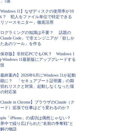
」5選
Windows 11】なぜディスクの使用率が10
0％？ 犯人をファイル単位で特定できる
「リソースモニター」徹底活用
プログラミングの知識は不要？ 話題の
Claude Code」で非エンジニアが「欲しか
ったあのツール」を作る
保存版】非対応PCでもOK？ Windows 1
をWindows 11最新版にアップグレードする
裏技
最終案内】2026年6月にWindows 11が起動
不能に？ 「セキュアブート証明書」の期
限切れリスクと対策、起動しなくなった場
合の対応策
Claude in Chrome】ブラウザのClaude（ク
ロード）拡張で仕事はどう変わるのか？
pple「iPhone」の成功は偶然じゃない？
世界中で繰り広げられた“名前の争奪戦”と
和解の物語