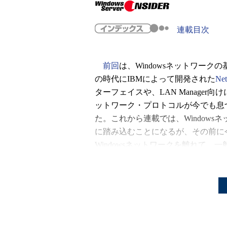
連載目次
前回
は、Windowsネットワーク
の時代にIBMによって開発された
Ne
ターフェイスや、LAN Manager向
ットワーク・プロトコルが今でも息
た。これから連載では、Windows
に踏み込むことになるが、その前に
Windowsネットワークを離れて、
ク概論について簡単に解説しようと思う
ネットワークについて知りたいので
般論など不要だ」という人がいるか
ークに高い相互運用性（さまざまな
できること）や、柔軟性が与えられ
れた基本階層モデルが寄与している