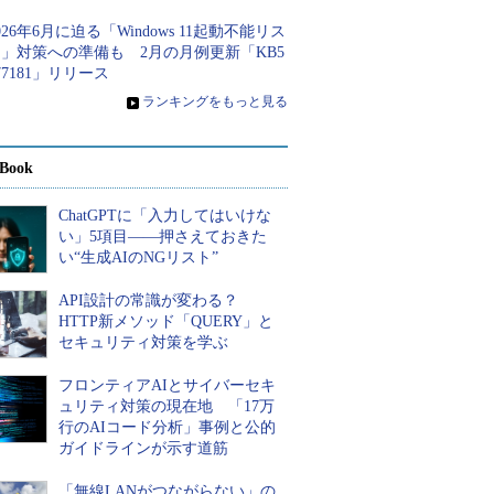
026年6月に迫る「Windows 11起動不能リス
」対策への準備も 2月の月例更新「KB5
77181」リリース
»
ランキングをもっと見る
Book
ChatGPTに「入力してはいけな
い」5項目――押さえておきた
い“生成AIのNGリスト”
API設計の常識が変わる？
HTTP新メソッド「QUERY」と
セキュリティ対策を学ぶ
フロンティアAIとサイバーセキ
ュリティ対策の現在地 「17万
行のAIコード分析」事例と公的
ガイドラインが示す道筋
「無線LANがつながらない」の