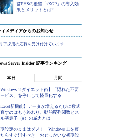
営PHSの後継「sXGP」の導入効
果とメリットとは?
ティメディアからのお知らせ
リア採用の応募を受け付けています
ows Server Insider 記事ランキング
月間
本日
Windows 11ダイエット術】「隠れた不要
サービス」を停止して軽量化する
Excel新機能】データが増えるたびに数式
を直すのはもう終わり。動的配列関数とス
ピル演算子（#）の威力とは
期設定のままはダメ！ Windows 11を買
ったらすぐ消すべき「おせっかいな初期設