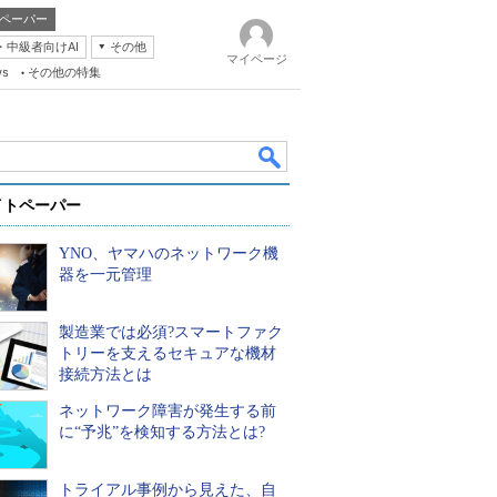
ペーパー
・中級者向けAI
その他
マイページ
ws
その他の特集
イトペーパー
YNO、ヤマハのネットワーク機
器を一元管理
製造業では必須?スマートファク
k
トリーを支えるセキュアな機材
接続方法とは
ネットワーク障害が発生する前
に“予兆”を検知する方法とは?
トライアル事例から見えた、自