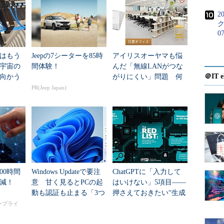
、ネットワークへの接続方法はたくさんある。例え
2
ったダイヤルアップ接続、最近では、
ケーブルＴＶ
ク
0
てインターネット・アクセスを可能にするケーブ
線を使って高速通信（～8Mbps程度）を可能にする
はもう
Jeepの7シーターを85時
アイリスオーヤマも悩
などの）光ファイバを使ったインターネット接続サービ
年宇宙の
間体験！
んだ「無線LANがつな
徴を持った接続手段を目的に応じて使い分けられるよ
＠IT e
向かう
がりにくい」問題 何
イーサネットに接続したノート型PCに同時に無線通
新技術
を変えて解決した？
PR(Jeep Japan)
ワークを同時に使うなどということも珍しくなくな
るかぎりは気付かないかもしれないが、考えてみれ
だネットワークを、特に意識することなく使えると
線通信では、通信手順などは大きく異なるはずだ
00時間
Windows Updateで要注
ChatGPTに「入力して
は同じように見えるし、メールは同じように送受信でき
削減！
意 甘く見るとPCの起
はいけない」5項目――
まったく同様に使うことができる。本稿の冒頭部分
動も認証も止まる「3つ
押さえておきたい“生成
軟性」と述べたが、これを簡単にいえば、今述べた
のセキュリティ移行」
AIのNGリスト”
タープライ
に使えるということである。