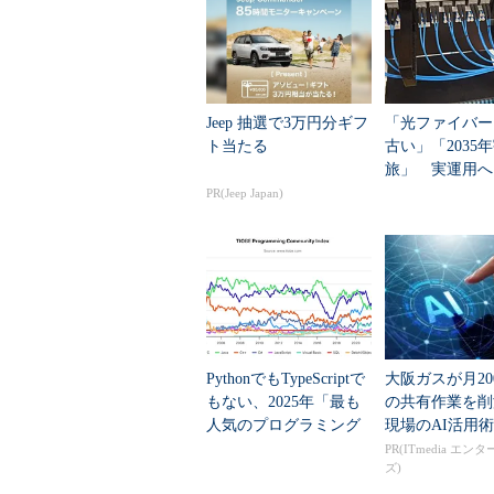
しかしこのイーサネット以外にも
ばアナログ・モデムや
ISDN TA
を使
用に敷設されたケーブル網を利用し
ル・インターネット、アナログ電話回
Jeep 抽選で3万円分ギフ
「光ファイバー
xDSL
、さらに高速な（100Mbps
ト当たる
古い」「2035
ス、無線LANなど、さまざまな特
旅」 実運用へ
うになっている。場合によっては、
データセンター
PR(Jeep Japan)
信カードを接続して、双方のネット
った。
一ユーザーとして漫然と使ってい
ば、これだけバリエーションに富ん
いうのは驚きである。無線通信と有
PythonでもTypeScriptで
大阪ガスが月20
が、どちらを使ってもWebページ
もない、2025年「最も
の共有作業を
る。共有フォルダや共有プリンタも
人気のプログラミング
現場のAI活用術
で「ネットワークの相互運用性と柔
言語」
PR(ITmedia エン
ように異なるネットワークを透過的
ズ)