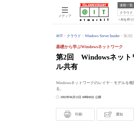
連載一覧
クラウド
メディア
AIを作
＠IT
クラウド
Windows Server Insider
第2回
基礎から学ぶWindowsネットワーク
第2回 Windowsネ
ル共有
Windowsネットワークのレイヤ・モデル
る。
2002年06月12日 00時00分 公開
印刷
通知