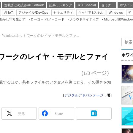
連載まとめ読み＠IT eBook
記事ランキング
＠IT Special
セミナー
ホワイト
AI IoT
アジャイル/DevOps
セキュリティ
キャリア&スキル
Windows
初
り動かし守り生かす
ローコード/ノーコード
クラウドネイティブ
Microsoft&Windo
Server & Storage
HTML5 + UX
 Windowsネットワークのレイヤ・モデルとファ...
Smart & Social
Coding Edge
ットワークのレイヤ・モデルとファイ
ホワ
Java Agile
Database Expert
（1/3 ページ）
Linux ＆ OSS
を概観するほか、共有ファイルのアクセスを例にとり、その働きを知
Master of IP Networ
[
デジタルアドバンテージ
，
著
]
Security & Trust
Test & Tools
見る
Share
Insider.NET
ブログ