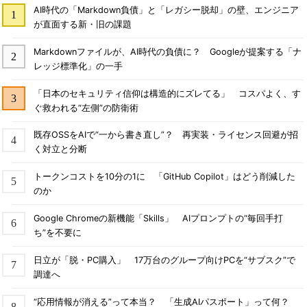
AI時代の「Markdown負債」と「レガシー脱却」の壁、エンジニア
が直面する新・旧の課題
Markdownファイルが、AI時代の負債に？ Googleが提案する「ナ
レッジ標準化」の一手
「日本のセキュリティ信仰は構造的にズレてる」 コスパよく、す
ぐ救われる“左側”の防衛術
既存OSSをAIで“一から書き直し”？ 再実装・ライセンス回避が招
く対立と分断
トークンコストを10分の1に 「GitHub Copilot」はどう削減した
のか
Google Chromeの新機能「Skills」 AIプロンプトの“毎回手打
ち”を不要に
日立が「脱・PC購入」 17万台のグループ向けPCを“サブスク”で
調達へ
“応用情報が消える”って本当？ 「生成AIパスポート」って何？