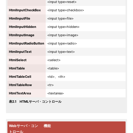
<input type=reset>
HtmlInputCheckBox
<input type=checkbox>
HtmlInputFile
<input type=file>
HtmlInputHidden
<input type=hidden>
HtmlInputImage
<input type=image>
HtmlInputRadioButton
<input type=radio>
HtmlInputText
<input type=text>
HtmlSelect
<select>
HtmlTable
<table>
HtmlTableCell
<td>、<th>
HtmlTableRow
<tr>
HtmlTextArea
<textarea>
表2.1 HTMLサーバ・コントロール
Webサーバ・コン
機能
トロール