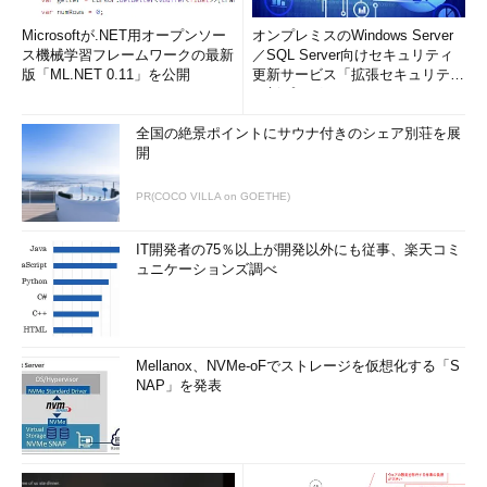
Microsoftが.NET用オープンソー
オンプレミスのWindows Server
ス機械学習フレームワークの最新
／SQL Server向けセキュリティ
版「ML.NET 0.11」を公開
更新サービス「拡張セキュリティ
更新プログ...
全国の絶景ポイントにサウナ付きのシェア別荘を展
開
PR(COCO VILLA on GOETHE)
IT開発者の75％以上が開発以外にも従事、楽天コミ
ュニケーションズ調べ
Mellanox、NVMe-oFでストレージを仮想化する「S
NAP」を発表