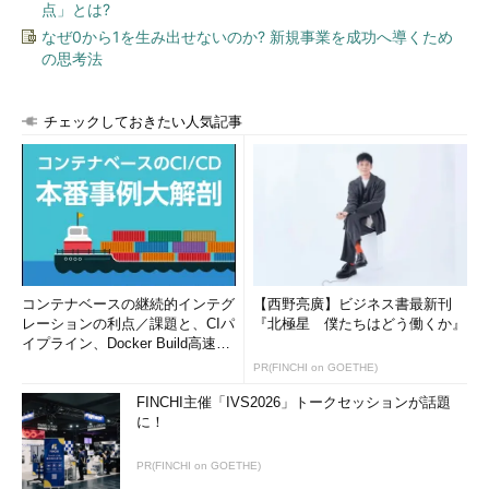
点」とは?
なぜ0から1を生み出せないのか? 新規事業を成功へ導くため
の思考法
チェックしておきたい人気記事
コンテナベースの継続的インテグ
【西野亮廣】ビジネス書最新刊
レーションの利点／課題と、CIパ
『北極星 僕たちはどう働くか』
イプライン、Docker Build高速化
のコツ (1/2...
PR(FINCHI on GOETHE)
FINCHI主催「IVS2026」トークセッションが話題
に！
PR(FINCHI on GOETHE)