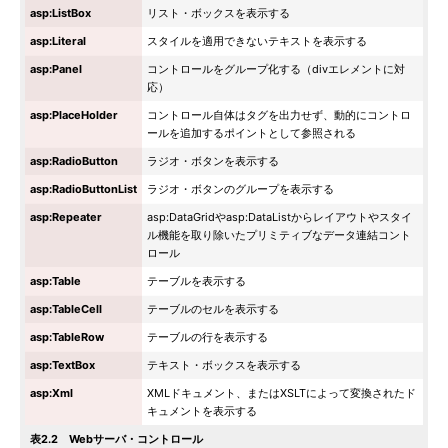
asp:ListBox
リスト・ボックスを表示する
asp:Literal
スタイルを適用できないテキストを表示する
asp:Panel
コントロールをグループ化する（divエレメントに対
応）
asp:PlaceHolder
コントロール自体はタグを出力せず、動的にコントロ
ールを追加するポイントとして参照される
asp:RadioButton
ラジオ・ボタンを表示する
asp:RadioButtonList
ラジオ・ボタンのグループを表示する
asp:Repeater
asp:DataGridやasp:DataListからレイアウトやスタイ
ル機能を取り除いたプリミティブなデータ連結コント
ロール
asp:Table
テーブルを表示する
asp:TableCell
テーブルのセルを表示する
asp:TableRow
テーブルの行を表示する
asp:TextBox
テキスト・ボックスを表示する
asp:Xml
XMLドキュメント、またはXSLTによって変換されたド
キュメントを表示する
表2.2 Webサーバ・コントロール