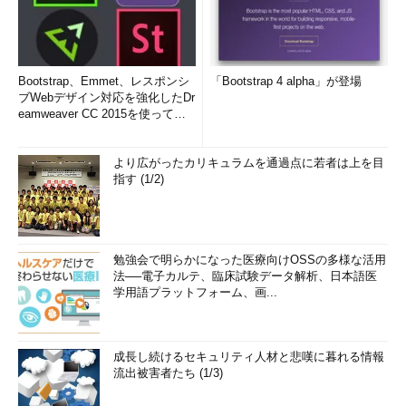
Bootstrap、Emmet、レスポンシ
「Bootstrap 4 alpha」が登場
ブWebデザイン対応を強化したDr
eamweaver CC 2015を使って
み...
より広がったカリキュラムを通過点に若者は上を目
指す (1/2)
勉強会で明らかになった医療向けOSSの多様な活用
法──電子カルテ、臨床試験データ解析、日本語医
学用語プラットフォーム、画...
成長し続けるセキュリティ人材と悲嘆に暮れる情報
流出被害者たち (1/3)