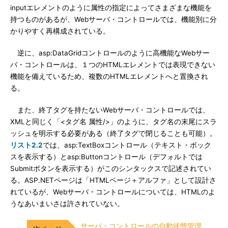
inputエレメントのように属性の指定によってさまざまな機能を
持つものがあるが、Webサーバ・コントロールでは、機能別に分
かりやすく再構成されている。
逆に、asp:DataGridコントロールのように高機能なWebサー
バ・コントロールは、１つのHTMLエレメントでは表現できない
機能を備えているため、複数のHTMLエレメントへと置換され
る。
また、終了タグを持たないWebサーバ・コントロールでは、
XMLと同じく「<タグ名 属性/>」のように、タグ名の末尾にスラ
ッシュを明示する必要がある（終了タグで閉じることも可能）。
リスト2.2
では、asp:TextBoxコントロール（テキスト・ボック
スを表示する）とasp:Buttonコントロール（デフォルトでは
Submitボタンを表示する）がこのシンタックスで記述されてい
る。ASP.NETページは「HTMLページ＋アルファ」として設計さ
れているが、Webサーバ・コントロールについては、HTMLのよ
うなあいまいさは許されていない。
サーバ・コントロールの自動状態管理