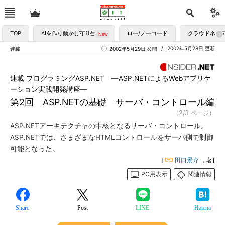
TOP
AIを作り動かし守り生かす
ロー/ノーコード
クラウドネイ
2002年5月28日 更新
連載
2002年5月29日 公開
連載 プログラミングASP.NET ―ASP.NETによるWebアプリケ
ーション実践開発講座―
第2回 ASP.NETの基礎 サーバ・コントロール編
（2/3 ページ）
ASP.NETアーキテクチャの中核となるサーバ・コントロール。
ASP.NETでは、さまざまなHTMLコントロールをサーバ側で制御
可能となった。
[
田口景介
，著]
PC用表示
関連情報
Share
Post
LINE
Hatena