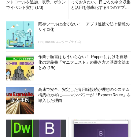
ントロールを追加、表示、ボタン
っておきたい、日ごろのネタ収集
でイベント実行 (1/3)
と活用を効率化する4つのアプリ
(1/3)
既存ツールは捨てない！ アプリ連携で防ぐ情報の
サイロ化
PR(ITmedia エンタープライズ)
作業手順書はもういらない！ Puppetにおける自動
化の定義書「マニフェスト」の書き方と基礎文法ま
とめ (1/5)
高速で安全、安定した専用線接続が理想のシステム
構築のカギに――マンパワーが「ExpressRoute」を
導入した理由