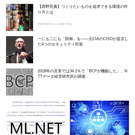
【西野亮廣】つくりたいものを追求できる環境の作
り方とは
PR(FINCHI on GOETHE)
一にも二にも「防御」を――元CIAのCISOが提言し
た6つのセキュリティ対策
2018年の災害では34.2％で「BCPが機能した」、N
TTデータ経営研究所が調査