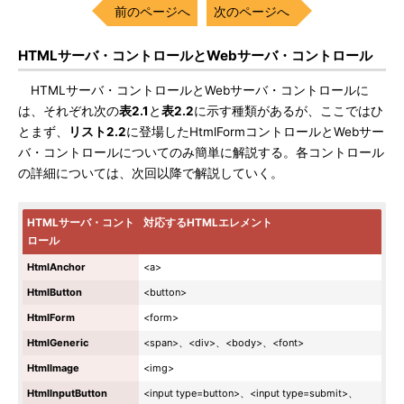
前のページへ
次のページへ
HTMLサーバ・コントロールとWebサーバ・コントロール
HTMLサーバ・コントロールとWebサーバ・コントロールに
は、それぞれ次の
表2.1
と
表2.2
に示す種類があるが、ここではひ
とまず、
リスト2.2
に登場したHtmlFormコントロールとWebサー
バ・コントロールについてのみ簡単に解説する。各コントロール
の詳細については、次回以降で解説していく。
HTMLサーバ・コント
対応するHTMLエレメント
ロール
HtmlAnchor
<a>
HtmlButton
<button>
HtmlForm
<form>
HtmlGeneric
<span>、<div>、<body>、<font>
HtmlImage
<img>
HtmlInputButton
<input type=button>、<input type=submit>、