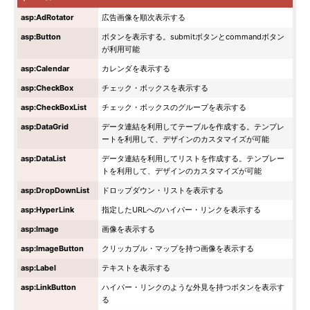
asp:AdRotator
広告画像を順次表示する
asp:Button
ボタンを表示する。submitボタンとcommandボタン
が利用可能
asp:Calendar
カレンダを表示する
asp:CheckBox
チェック・ボックスを表示する
asp:CheckBoxList
チェック・ボックスのグループを表示する
asp:DataGrid
データ連結を利用してテーブルを作成する。テンプレ
ートを利用して、デザインのカスタマイズが可能
asp:DataList
データ連結を利用してリストを作成する。テンプレー
トを利用して、デザインのカスタマイズが可能
asp:DropDownList
ドロップダウン・リストを表示する
asp:HyperLink
指定したURLへのハイパー・リンクを表示する
asp:Image
画像を表示する
asp:ImageButton
クリッカブル・マップを持つ画像を表示する
asp:Label
テキストを表示する
asp:LinkButton
ハイパー・リンクのような外見を持つボタンを表示す
る