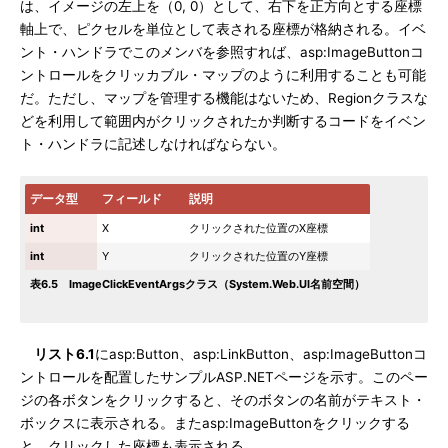
は、イメージの左上を（0, 0）として、右下を正方向とする座標
軸上で、ピクセルを単位として表される座標が格納される。イベ
ント・ハンドラでこのメンバを参照すれば、asp:ImageButtonコ
ントロールをクリッカブル・マップのように利用することも可能
だ。ただし、マップを管理する機能はないため、Regionクラスな
どを利用して範囲内がクリックされたか判断するコードをイベン
ト・ハンドラに記述しなければならない。
データ型
フィールド
説明
int
X
クリックされた位置のX座標
int
Y
クリックされた位置のY座標
表6.5 ImageClickEventArgsクラス（System.Web.UI名前空間）
リスト6.1
にasp:Button、asp:LinkButton、asp:ImageButtonコ
ントロールを配置したサンプルASP.NETページを示す。このペー
ジの各ボタンをクリックすると、そのボタンの名前がテキスト・
ボックスに表示される。またasp:ImageButtonをクリックする
と、クリックした座標も表示される。