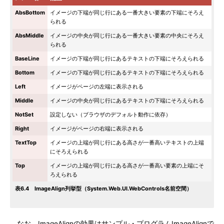
AbsBottom
イメージの下端が同じ行にある一番大きい要素の下端にそろえ
られる
AbsMiddle
イメージの中央が同じ行にある一番大きい要素の中央にそろえ
られる
BaseLine
イメージの下端が同じ行にあるテキストの下端にそろえられる
Bottom
イメージの下端が同じ行にあるテキストの下端にそろえられる
Left
イメージがページの左端に表示される
Middle
イメージの中央が同じ行にあるテキストの下端にそろえられる
NotSet
設定しない（ブラウザのデフォルト動作に依存）
Right
イメージがページの右端に表示される
TextTop
イメージの上端が同じ行にある高さが一番高いテキストの上端
にそろえられる
Top
イメージの上端が同じ行にある高さが一番高い要素の上端にそ
ろえられる
表6.4 ImageAlign列挙型（System.Web.UI.WebControls名前空間）
なお、ImageAlignの効果はサンプル・プログラムImageAlignで