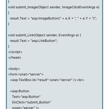
}
void submit_Image(Object sender, ImageClickEventArgs e)
{
result.Text = "asp:ImageButton(" + e.X + ", " + e.Y + ")";
}
void submit_Link(Object sender, EventArgs e) {
result.Text = "asp:LinkButton";
}
</script>
</head>
<body>
<form runat="server">
<asp:TextBox id="result" runat="server" /><br>
<asp:Button
Text="asp:Button"
OnClick="submit_Button"
runat="server" />