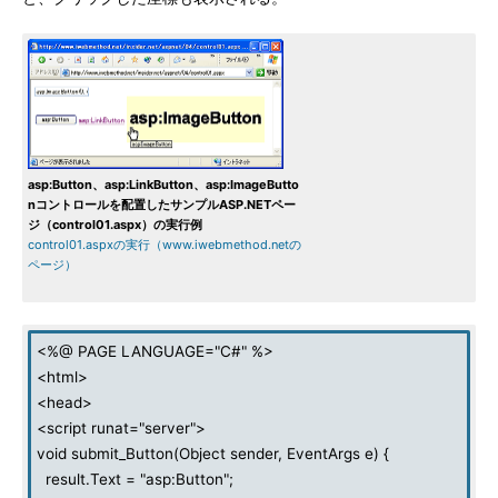
asp:Button、asp:LinkButton、asp:ImageButto
nコントロールを配置したサンプルASP.NETペー
ジ（control01.aspx）の実行例
control01.aspxの実行（www.iwebmethod.netの
ページ）
<%@ PAGE LANGUAGE="C#" %>
<html>
<head>
<script runat="server">
void submit_Button(Object sender, EventArgs e) {
result.Text = "asp:Button";