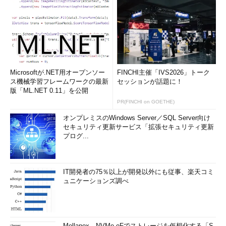
Microsoftが.NET用オープンソー
FINCHI主催「IVS2026」トーク
ス機械学習フレームワークの最新
セッションが話題に！
版「ML.NET 0.11」を公開
PR(FINCHI on GOETHE)
オンプレミスのWindows Server／SQL Server向け
セキュリティ更新サービス「拡張セキュリティ更新
プログ...
IT開発者の75％以上が開発以外にも従事、楽天コミ
ュニケーションズ調べ
Mellanox、NVMe-oFでストレージを仮想化する「S