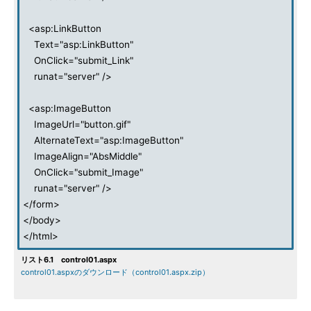
<asp:LinkButton
Text="asp:LinkButton"
OnClick="submit_Link"
runat="server" />
<asp:ImageButton
ImageUrl="button.gif"
AlternateText="asp:ImageButton"
ImageAlign="AbsMiddle"
OnClick="submit_Image"
runat="server" />
</form>
</body>
</html>
リスト6.1 control01.aspx
control01.aspxのダウンロード（control01.aspx.zip）