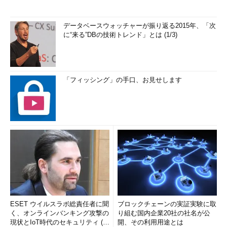
データベースウォッチャーが振り返る2015年、「次
に“来る”DBの技術トレンド」とは (1/3)
「フィッシング」の手口、お見せします
ESET ウイルスラボ総責任者に聞
ブロックチェーンの実証実験に取
く、オンラインバンキング攻撃の
り組む国内企業20社の社名が公
現状とIoT時代のセキュリティ (1/
開、その利用用途とは