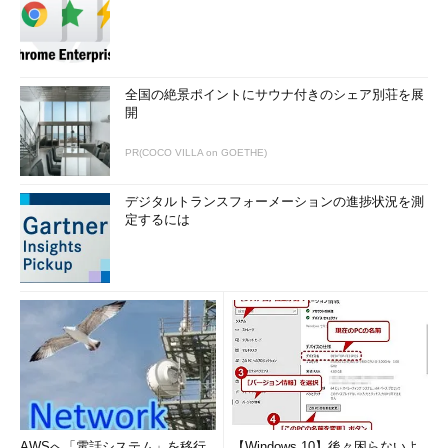
全国の絶景ポイントにサウナ付きのシェア別荘を展
開
PR(COCO VILLA on GOETHE)
デジタルトランスフォーメーションの進捗状況を測
定するには
AWSへ「電話システム」を移行
【Windows 10】後々困らないよ