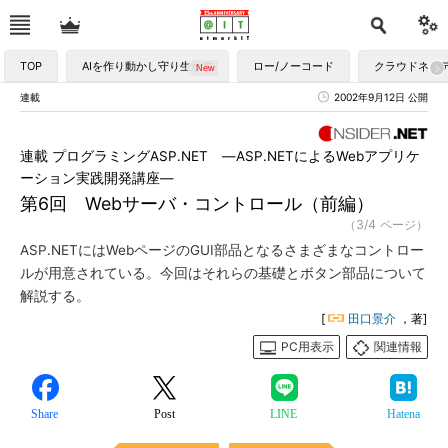
TOP
AIを作り動かし守り生かす
ロー/ノーコード
クラウドネイ
連載
2002年9月12日 公開
連載 プログラミングASP.NET ―ASP.NETによるWebアプリケ
ーション実践開発講座―
第6回 Webサーバ・コントロール（前編）
（3/4 ページ）
ASP.NETにはWebページのGUI部品となるさまざまなコントロー
ルが用意されている。今回はそれらの基礎とボタン部品について
解説する。
[
田口景介
，著]
PC用表示
関連情報
Share
Post
LINE
Hatena