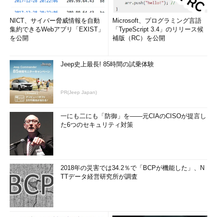
NICT、サイバー脅威情報を自動
Microsoft、プログラミング言語
集約できるWebアプリ「EXIST」
「TypeScript 3.4」のリリース候
を公開
補版（RC）を公開
Jeep史上最長! 85時間の試乗体験
PR(Jeep Japan)
一にも二にも「防御」を――元CIAのCISOが提言し
た6つのセキュリティ対策
2018年の災害では34.2％で「BCPが機能した」、N
TTデータ経営研究所が調査