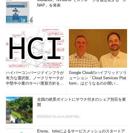
NAP」を発表
ハイパーコンバージドインフラが
Google Cloudのハイブリッドソリ
有力な選択肢、ノークリサーチが
ューション「Cloud Services Plat
中堅中小業のサーバ更新方針を調
form」はどうなるのか聞い...
査
全国の絶景ポイントにサウナ付きのシェア別荘を展
開
PR(COCO VILLA on GOETHE)
Envoy、Istioによるサービスメッシュのスタートア