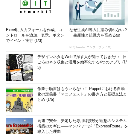
Excelに入力フォームを作成、コ
なぜ生成AI導入に踏み切れない？
ントロールを追加、表示、ボタン
生産性と組織力を高める鍵
でイベント実行 (1/3)
PR(ITmedia エンタープライズ)
デザインネタをWebで探す人が知っておきたい、日
ごろのネタ収集と活用を効率化する4つのアプリ (1/
3)
作業手順書はもういらない！ Puppetにおける自動
化の定義書「マニフェスト」の書き方と基礎文法ま
とめ (1/5)
高速で安全、安定した専用線接続が理想のシステム
構築のカギに――マンパワーが「ExpressRoute」を
導入した理由