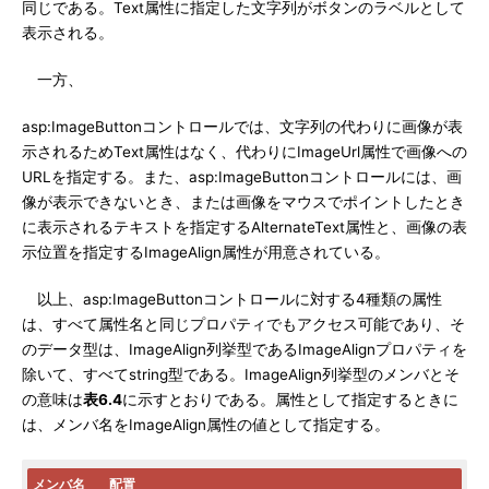
同じである。Text属性に指定した文字列がボタンのラベルとして
表示される。
一方、
asp:ImageButtonコントロールでは、文字列の代わりに画像が表
示されるためText属性はなく、代わりにImageUrl属性で画像への
URLを指定する。また、asp:ImageButtonコントロールには、画
像が表示できないとき、または画像をマウスでポイントしたとき
に表示されるテキストを指定するAlternateText属性と、画像の表
示位置を指定するImageAlign属性が用意されている。
以上、asp:ImageButtonコントロールに対する4種類の属性
は、すべて属性名と同じプロパティでもアクセス可能であり、そ
のデータ型は、ImageAlign列挙型であるImageAlignプロパティを
除いて、すべてstring型である。ImageAlign列挙型のメンバとそ
の意味は
表6.4
に示すとおりである。属性として指定するときに
は、メンバ名をImageAlign属性の値として指定する。
メンバ名
配置