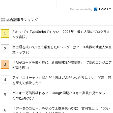
2)
Recommended by
総合記事ランキング
PythonでもTypeScriptでもない、2025年「最も人気のプログラミ
ング言語」
富士通を抜いて2位に躍進したITベンダーは？ IT業界の就職人気企
業トップ20
「AIがコードを書く時代、新職種FDEが需要増」 7割のエンジニア
が思う理由
アイリスオーヤマも悩んだ「無線LANがつながりにくい」問題 何
を変えて解決した？
パスキー万能説破れる？ Google同期パスキー実装に見つかっ
た“想定外の穴”
「データのコピー」をやめて工数を8分の1に 古河電工は「100シ