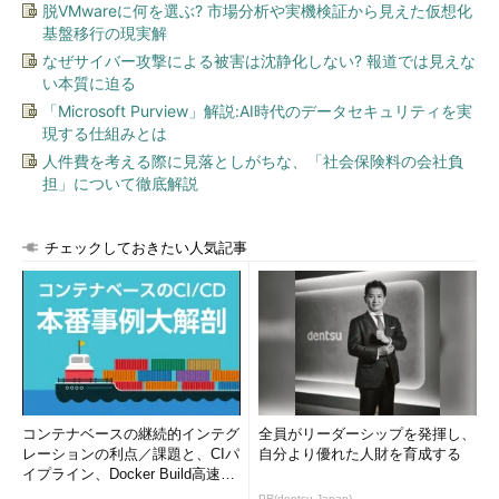
脱VMwareに何を選ぶ? 市場分析や実機検証から見えた仮想化
基盤移行の現実解
なぜサイバー攻撃による被害は沈静化しない? 報道では見えな
い本質に迫る
「Microsoft Purview」解説:AI時代のデータセキュリティを実
現する仕組みとは
人件費を考える際に見落としがちな、「社会保険料の会社負
担」について徹底解説
チェックしておきたい人気記事
コンテナベースの継続的インテグ
全員がリーダーシップを発揮し、
レーションの利点／課題と、CIパ
自分より優れた人財を育成する
イプライン、Docker Build高速化
のコツ (1/2...
PR(dentsu Japan)