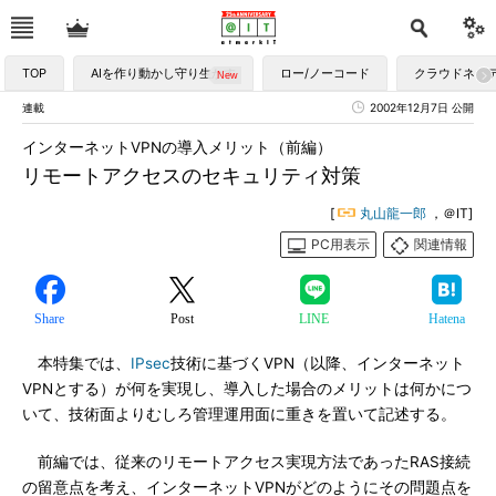
TOP
AIを作り動かし守り生かす
ロー/ノーコード
クラウドネイ
連載
2002年12月7日 公開
インターネットVPNの導入メリット（前編）
リモートアクセスのセキュリティ対策
[
丸山龍一郎
，＠IT]
PC用表示
関連情報
Share
Post
LINE
Hatena
本特集では、
IPsec
技術に基づくVPN（以降、インターネット
VPNとする）が何を実現し、導入した場合のメリットは何かにつ
いて、技術面よりむしろ管理運用面に重きを置いて記述する。
前編では、従来のリモートアクセス実現方法であったRAS接続
の留意点を考え、インターネットVPNがどのようにその問題点を