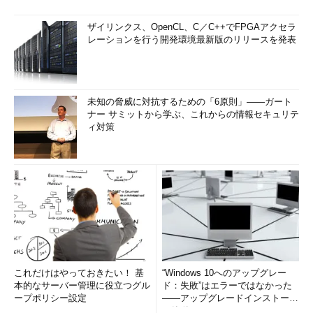
ザイリンクス、OpenCL、C／C++でFPGAアクセラ
レーションを行う開発環境最新版のリリースを発表
未知の脅威に対抗するための「6原則」――ガート
ナー サミットから学ぶ、これからの情報セキュリテ
ィ対策
これだけはやっておきたい！ 基
“Windows 10へのアップグレー
本的なサーバー管理に役立つグル
ド：失敗”はエラーではなかった
ープポリシー設定
――アップグレードインストール
の簡単まとめ (1/3...