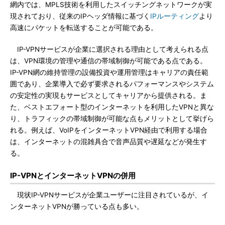
網内では、MPLS技術を利用したスイッチングネットワークが実
現されており、従来のIPヘッダ情報に基づく
IPルーティング
より
高速にパケットを転送することが可能である。
IP-VPNサービスが企業に選択される理由として考えられる点
は、VPN環境の管理や通信の帯域制御が可能である点である。
IP-VPN網の維持管理の設備投資や運用管理はキャリアの責任範
囲であり、企業導入で必ず要求されるパフォーマンスやシステム
の安定性の実現もサービスとしてキャリアから提供される。ま
た、ベストエフォート型のインターネットを利用したVPNと異な
り、トラフィックの帯域制御が可能な点もメリットとして挙げら
れる。例えば、VoIPをインターネットVPN経由で利用する場合
は、インターネットの混雑具合で音声品質や遅延などが発生す
る。
IP-VPNとインターネットVPNの併用
現状IP-VPNサービスが企業ユーザーに注目されているが、イ
ンターネットVPNが勝っている点も多い。