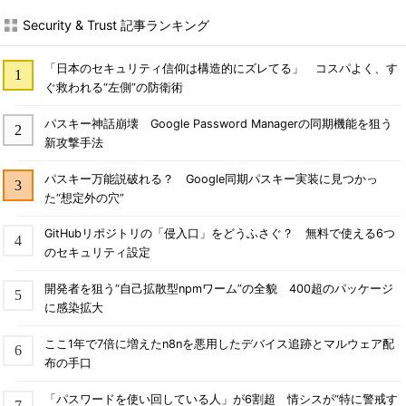
Security & Trust 記事ランキング
「日本のセキュリティ信仰は構造的にズレてる」 コスパよく、す
ぐ救われる“左側”の防衛術
パスキー神話崩壊 Google Password Managerの同期機能を狙う
新攻撃手法
パスキー万能説破れる？ Google同期パスキー実装に見つかっ
た“想定外の穴”
GitHubリポジトリの「侵入口」をどうふさぐ？ 無料で使える6つ
のセキュリティ設定
開発者を狙う“自己拡散型npmワーム”の全貌 400超のパッケージ
に感染拡大
ここ1年で7倍に増えたn8nを悪用したデバイス追跡とマルウェア配
布の手口
「パスワードを使い回している人」が6割超 情シスが“特に警戒す