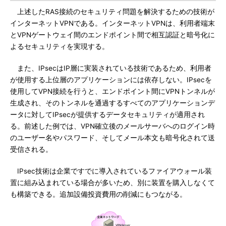
上述したRAS接続のセキュリティ問題を解決するための技術が
インターネットVPNである。インターネットVPNは、利用者端末
とVPNゲートウェイ間のエンドポイント間で相互認証と暗号化に
よるセキュリティを実現する。
また、IPsecはIP層に実装されている技術であるため、利用者
が使用する上位層のアプリケーションには依存しない。IPsecを
使用してVPN接続を行うと、エンドポイント間にVPNトンネルが
生成され、そのトンネルを通過するすべてのアプリケーションデ
ータに対してIPsecが提供するデータセキュリティが適用され
る。前述した例では、VPN確立後のメールサーバへのログイン時
のユーザー名やパスワード、そしてメール本文も暗号化されて送
受信される。
IPsec技術は企業ですでに導入されているファイアウォール装
置に組み込まれている場合が多いため、別に装置を購入しなくて
も構築できる。追加設備投資費用の削減にもつながる。