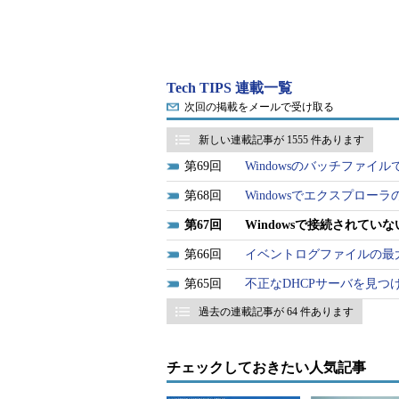
は表示されていない。現在のWindo
際に接続されていないデバイスがあ
れていても、そのデバイスを自動的
Tech TIPS 連載一覧
これは便利な機能ではあるが、現
次回の掲載をメールで受け取る
べられないという問題がある。場合
新しい連載記事が 1555 件あります
を見たいこともあるだろう。例えば
69
Windowsのバッチファイ
でシステムが不安定になっているよ
イバのバージョンを確認したいなど
68
Windowsでエクスプロ
実際にシステムにデバイスを接続し
67
Windowsで接続されて
作を行えない。だがシステムに接続
66
イベントログファイルの最大サ
か、すでに手元にはない（もしくは
の状態とは関係なく、インストール
65
不正なDHCPサーバを見つ
便利である。
過去の連載記事が 64 件あります
このような目的のために、デバイ
チェックしておきたい人気記事
報を表示させるという特別なモード