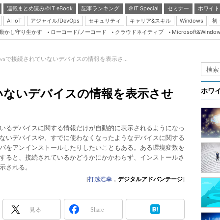
連載まとめ読み＠IT eBook
記事ランキング
＠IT Special
セミナー
ホワイト
AI IoT
アジャイル/DevOps
セキュリティ
キャリア&スキル
Windows
初
り動かし守り生かす
ローコード/ノーコード
クラウドネイティブ
Microsoft&Windo
Server & Storage
HTML5 + UX
dowsで接続されていないデバイスの情報を表示さ...
Smart & Social
Coding Edge
れていないデバイスの情報を表示させ
ホワ
Java Agile
Database Expert
いるデバイスに関する情報だけが自動的に表示されるようになっ
Linux ＆ OSS
ないデバイスや、すでに使わなくなったようなデバイスに関する
バをアンインストールしたりしたいこともある。ある環境変数を
Master of IP Networ
すると、接続されているかどうかにかかわらず、インストールさ
Security & Trust
示される。
[
打越浩幸
，
デジタルアドバンテージ
]
Test & Tools
Insider.NET
見る
Share
ブログ