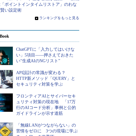
能「ポイントインタイムリストア」のわな
と賢い設定術
»
ランキングをもっと見る
Book
ChatGPTに「入力してはいけな
い」5項目――押さえておきた
い“生成AIのNGリスト”
API設計の常識が変わる？
HTTP新メソッド「QUERY」と
セキュリティ対策を学ぶ
フロンティアAIとサイバーセキ
ュリティ対策の現在地 「17万
行のAIコード分析」事例と公的
ガイドラインが示す道筋
「無線LANがつながらない」の
苦情をゼロに 3つの現場に学ぶ