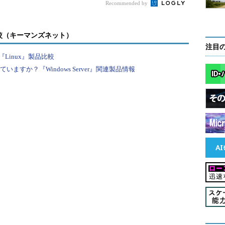
するためには、［マイ コンピュータ］アイコンを右
Recommended by
ィ］を表示させ、［ハードウェア］タブから［デバ
この方法では、希望した通りに動作しない。setで設
較（キーマンズネット）
ド・プロンプトの中でのみ有効な変数だからだ。環
注目
反映させるには、setコマンドを実行した直後に、
Linux』製品比較
バイス・マネージャ（を起動する必要がある（シス
すか？『Windows Server』関連製品情報
て設定しておくという方法もあるが、間違えてデバ
性があるので、やめておいた方がよい）。
MMCコンソールでdevmgmt.mscという設定フ
ういちばん簡単な方法としては、startコマンドの引
のファイルは%windir%\system32フォルダに置かれて
はフォルダを指定しなくても動作する。
ら、次は［表示］メニューから［非表示デバイスの
これにより、一般には表示されない特別なデバイス