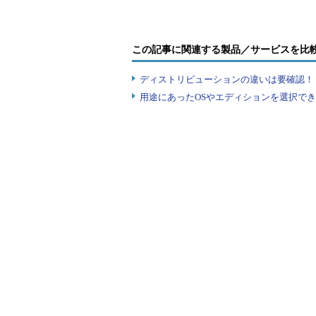
通常はデバイス・マネージャを起動
現？
追加
クリックして［システムのプロパテ
イス マネージャ］を選択する。だが
この記事に関連する製品／サービスを比
定した環境変数の値は、このコマン
境変数の値をデバイス・マネージャに
ディストリビューションの違いは要確認！『
コマンド・プロンプト上から直接デ
用途にあったOSやエディションを選択できていま
テムのデフォルトの環境変数値とし
イスを操作してしまったりする可能
デバイス・マネージャを起動するには、
ァイルを開く必要があるが、これを行
数にdevmgmt.mscを与えればよい。こ
いるが、startコマンドを使う場合
デバイス・マネージャを起動した
表示］というメニューを実行する。
類もツリーに現れるようになる。