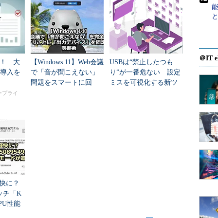
をデバイス・マネージャで表示させるには、環境変
マイズを行う必要がある。
＠IT e
！ 大
【Windows 11】Web会議
USBは“禁止したつも
セサリ］－［コマンド プロンプト］を起動して、
I導入を
で「音が聞こえない」
り”が一番危ない 設定
ent_devices”の値を“1”にセットする。この変数がセットさ
問題をスマートに回
ミスを可視化する新ツ
避。アプリごとに「出
ール公開
ャが検出すると、非接続デバイスを表示するとい
タープライ
力デバイス」を固定す
なる。
る
1
が軽快に？
るが、これは、setコマンドを実行したコマンド・
ッチ「K
CPU性能
gmt.msc」というコマンドを使って起動する必要がある。
ードが