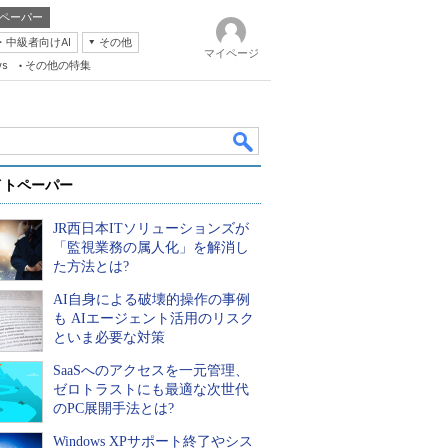
ペーパー
・中級者向けAI
その他
マイページ
ws
その他の特集
イトペーパー
JR西日本ITソリューションズが
「監視業務の属人化」を解消し
た方法とは?
AI自身による破壊的操作の事例
k
も AIエージェント活用のリスク
といま必要な対策
SaaSへのアクセスを一元管理、
ゼロトラストにも最適な次世代
のPC展開手法とは?
Windows XPサポート終了やシス