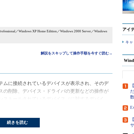
アイ
Professional／Windows XP Home Edition／Windows 2000 Server／Windows
キャ
解説をスキップして操作手順を今すぐ読む→
Wind
テムに接続されているデバイスが表示され、そのデ
【
スの削除、デバイス・ドライバの更新などの操作が
だ
ンストールされているデバイス（に対するデバイ
されているかというとそうではなく、すでにシステ
E
バイス（例えばディスク・ドライブやネットワー
【
や、電源の入っていない周辺機器（プリンタや外部
続きを読む
的に取り外しているUSB接続のデバイスなどの情報