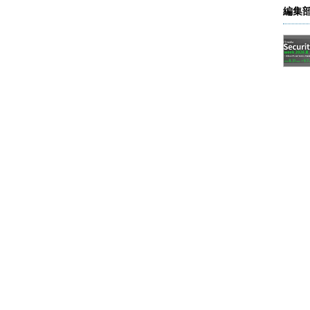
編集
デバイス類を表示させるには、［表示］メニュ
示］を選択する。
て有効にしておく。デフォルトではこの項目は