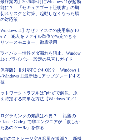
最終案内】2026年6月にWindows 11が起動
不能に？ 「セキュアブート証明書」の期
限切れリスクと対策、起動しなくなった場
合の対応策
Windows 11】なぜディスクの使用率が10
0％？ 犯人をファイル単位で特定できる
「リソースモニター」徹底活用
ライバシー情報ダダ漏れを阻止。Window
 11のプライバシー設定の見直しガイド
保存版】非対応PCでもOK？ Windows 1
をWindows 11最新版にアップグレードする
裏技
ットワークトラブルは”ping”で解決、原
を特定する簡単な方法【Windows 10／1
】
プログラミングの知識は不要？ 話題の
Claude Code」で非エンジニアが「欲しか
ったあのツール」を作る
in11のストレージ空き容量が激減？ 新機