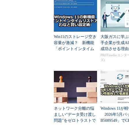
操作方法
接続されていないデバイスの情報
数の設定と、表示メニューのカスタ
Win11のストレージ空き
大阪ガスに学ぶ
まず［スタート］メニューの［アク
容量が激減？ 新機能
手企業が生成A
環境変数“devmgr_show_nonpres
「ポイントインタイム
成功させる理由
リストア」のわなと賢
れていることをデバイス・マネージ
PR(ITmedia エン
ズ)
い設定術
う、特別なモードで動作するように
C:\>
set devmgr_show_nonpresent_devices=
C:\>
start devmgmt.msc
ネットワーク分離の悩
Windows 11
次にデバイス・マネージャを起動す
ましい“データ受け渡し
2026年5月パ
問題”をゼロトラストで
B5089549」で
プロンプト上で直接「start devm
解消 公立校はどう実
向上と低遅延モ