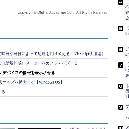
【
ws OSはプラグ＆プレイをサポートしているので、実
ると、たとえデバイス・ドライバがインストールさ
Copyright© Digital Advantage Corp. All Rights Reserved.
に無効にしているのである。
【
在システムに接続されているデバイスの状態しか調
によっては、現在接続されていないデバイスの情報
あるデバイスのデバイス・ドライバの不具合のせい
プ
ルで曜日や日付によって処理を切り替える（VBScript併用編）
うだから、それを削除したいとか、デバイス・ドラ
s
という場合である。これらの操作を行うためには、
ーラの［新規作成］メニューをカスタマイズする
【
ないと、デバイス・マネージャには表示されず、操
0
いないデバイスの情報を表示させる
するとエラーでシステムが起動しないような場合と
イズを拡大する【Windows OS】
壊れてしまった）ようなデバイスの場合には、現在
ネ
因
されているすべてのデバイスの状態が表示されると
ける
1
ス・マネージャには、非接続のデバイスに関する情
「
が用意されている。
W