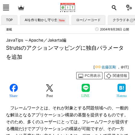
TOP
AIを作り動かし守り生かす
ロー/ノーコード
クラウドネイ
連載
2004年9月28日 公開
JavaTips ～Apache／Jakarta編
Strutsのアクションマッピングに独自パラメータ
を追加
[
佐藤匡剛
，＠IT]
PC用表示
関連情報
Share
Post
LINE
Hatena
フレームワークとは、それが対象とする問題領域への、一般的
な解法となるアプリケーション構築の基盤を提供するものです。
そのため、多くのユーザーにとっては、フレームワークが提供す
る機能だけでアプリケーションの構築が可能ですが、その一方