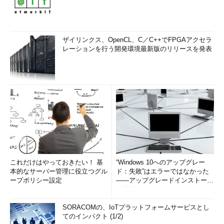
ザイリンクス、OpenCL、C／C++でFPGAアクセラ
レーションを行う開発環境最新版のリリースを発表
これだけはやっておきたい！ 基
“Windows 10へのアップグレー
本的なサーバー管理に役立つグル
ド：失敗”はエラーではなかった
ープポリシー設定
――アップグレードインストール
の簡単まとめ (1/3...
SORACOMの、IoTプラットフォームサービスとし
てのインパクト (1/2)