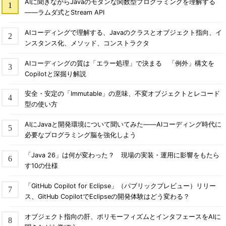
AIに聞きながらJavaのモダンな関数型プログラミングを理解する
――ラムダ式とStream API
AIコーディングで理解する、Javaのクラスとオブジェクト指向、イ
ンスタンス化、メソッド、コンストラクタ
AIコーディングの質は「エラー処理」で決まる 「例外」構文を
Copilotと深掘り解説
安全・安定の「Immutable」の意味、不変オブジェクトとレコード
型の使い方
AIにJavaと開発環境について聞いてみた――AIコーディング時代に
必要なプログラミング脳を強化しよう
「Java 26」は何が変わった？ 現場の実装・運用に影響をもたら
す10の仕様
「GitHub Copilot for Eclipse」（パブリックプレビュー）リリー
ス、GitHub CopilotでEclipseの開発体験はどう変わる？
オブジェクト指向の肝、ポリモーフィズムとインタフェースをAIに