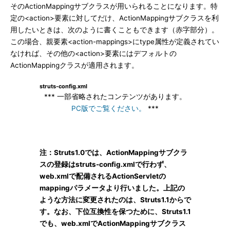
そのActionMappingサブクラスが用いられることになります。特
定の<action>要素に対してだけ、ActionMappingサブクラスを利
用したいときは、次のように書くこともできます（赤字部分）。
この場合、親要素<action-mappings>にtype属性が定義されてい
なければ、その他の<action>要素にはデフォルトの
ActionMappingクラスが適用されます。
struts-config.xml
*** 一部省略されたコンテンツがあります。
PC版でご覧ください。
***
注：Struts1.0では、ActionMappingサブクラ
スの登録はstruts-config.xmlで行わず、
web.xmlで配備されるActionServletの
mappingパラメータより行いました。上記の
ような方法に変更されたのは、Struts1.1からで
す。なお、下位互換性を保つために、Struts1.1
でも、web.xmlでActionMappingサブクラス