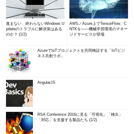
進まない、終わらないWindows U
AWS／Azure上でTensorFlow、C
pdateのトラブルに解決策はある
NTKを――機械学習環境のマネー
のか？ (1/2)
ジドサービスが登場
AzureでIoTプロジェクトを共同検証する「IoTビジ
ネス共創ラボ」
AngularJS
RSA Conference 2016に見る「可視化」「検出」
「対応」を支援する製品たち (1/2)