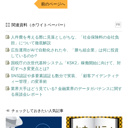
品質を担保しようと考えていますか」
前のページへ
矢見雲マネージャの発言
関連資料（ホワイトペーパー）
PR
「やっぱりテストでバグをつぶすしかない
ですよ。そのためにテストスケジュールは
人件費を考える際に見落としがちな、「社会保険料の会社負
長めにとってありますし、いろんな意地悪
担」について徹底解説
テストも行うつもりです」
広告運用がAIで自動化された今、「勝ち組企業」は何に投資
しているのか?
国税庁の次世代基幹システム「KSK2」稼働開始に向けて、対
監査官の発言
応すべき変更点とは?
「あなたのプロジェクトでは、どのように
SNS認証や多要素認証も数分で実装、「顧客アイデンティテ
ィー管理」の変革術
品質を担保しようと考えていますか」
業界大手はどう見ている? 金融業界のデータガバナンスに関す
出来杉マネージャの発言
る座談会レポート
「設計やプログラミングの段階でバグが混入する可能性を極力少
チェックしておきたい人気記事
なくしようと考えています。そのために若い技術者でも理解しや
すいような設計・コーディング標準を作成して展開するつもりで