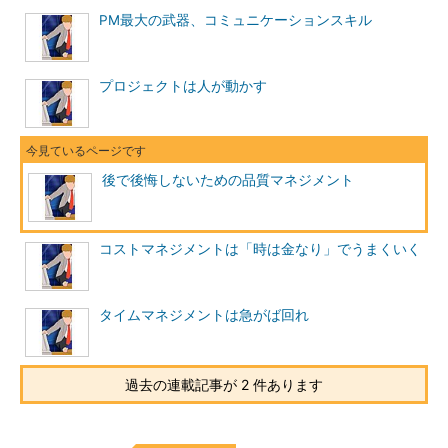
な仕事を増やさなくていいのだよ」と考えるかもしれない。しか
PM最大の武器、コミュニケーションスキル
し、これらの隠れた要件は「いずれ表面化する」のである。しか
も多くはテスト後半やユーザートレーニングなどのプロジェクト
プロジェクトは人が動かす
の納期も押し迫った時点でだ。この時点で発覚したらどうなる
か。いうまでもなくそのようなプロジェクトには大変な修羅場が
待ち受けているであろう。
火事は起こる前に防ぐ
後で後悔しないための品質マネジメント
上記で例示したプロジェクトはその後設計／開発フェイズへと
進もうとしている。あなたの企業では社内にプロジェクトの品質
コストマネジメントは「時は金なり」でうまくいく
向上を目的に品質管理を専門に担当する部署があり、その部署に
より内部品質監査が行われようとしている。その席での2人のマ
ネージャの品質管理についての発言をのぞいてみることにしよ
タイムマネジメントは急がば回れ
う。
過去の連載記事が 2 件あります
監査官の発言
「あなたのプロジェクトでは、どのように