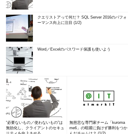
「それらはシステムとして品質を高めるた
めに、われわれが考えて便利な機能やレポ
クエリストアって何だ？ SQL Server 2016のパフォ
ートを開発に盛り込んだのですよ。おまけ
ーマンス向上に注目 (1/2)
みたいなものですがきっと顧客も喜んでく
れますよ」
Word／Excelのパスワード保護も使いよう
監査官の発言
「ほかのプロジェクトでは、顧客のために
サービス的な機能を盛り込むとしていると
ころもあるようですが、あなたのプロジェ
クトでは？」
出来杉マネージャの発言
「それは品質と無関係だと考えます。顧客
の要求と一致したものをきっちりと作り上
“必要ないもの／使わないもの”は
無慈悲な専門家チーム「kuroma
げることが重要なのです」
無効化し、クライアントのセキュ
me6」の暗躍に負けず勝利をつか
リティを向上させる
んだチームは？ (1/2)