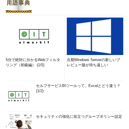
うとしているが、実際にどうするかは、当然個々の組織やプロジ
ェクトに応じて異なってくる。
例えば、小規模のプロジェクトで組織もメンバーも同意するな
らXP（eXtreme Programming）開発手法を取り入れ、テストフ
ァーストやペアプログラミングを採用することで品質を向上でき
るかもしれない。また、メンバーの動機づけやプロジェクトの作
業環境やプロジェクトの雰囲気づくりでメンバーの作業品質が大
きく影響を与えるかもしれない。
5分で絶対に分かるWebフィルタ
次期Windows Serverの新しいプ
リング（初級編） (1/5)
レビュー版が待ち遠しい
このように、プロジェクトマネージャはいかに問題なく作り込
むかということをプロジェクトの開始から終了まで常に意識して
アクションを取り続けていかなくてはならないのである。
セルフサービスBIツールって、Excelとどう違う？
(1/2)
ここで、品質の確保の手段としてよくいわれるレビューについ
ても触れておこう。
レビューもテストと本質的には同様、品質が満たされているか
セキュリティの強化に役立つグループポリシー設定
どうか確認するための手段であり、品質を確保するためのベスト
な手段ではない。しかしながら、問題なく作り込む最善の努力を