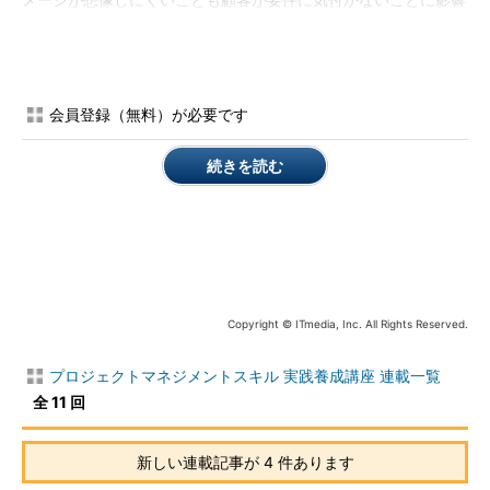
メージが想像しにくいことも顧客が要件に気付かないことに影響
しているであろう。この点については、作成する資料を画面イメ
ージに近いものにするなど、顧客に具体的なイメージがわくもの
とすることを意識したい。
会員登録（無料）が必要です
（3）いわなくても分かっているだろうと思っている
顧客の組織やその業界では当然のこと、または、現行業務の範
続きを読む
囲内のことや既存システムで実装されている機能については、
「伝えてなくても分かってくれているだろう→紙には書いていな
いが、当然実装されているであろう」と顧客側が思い込んでいる
こともよくあるケースである。このことを防ぐためには、検討段
階でのコミュニケーションを通じて齟齬（そご）がないことを確
認するとともに、それを見ればプロジェクトで実現する要件全体
Copyright © ITmedia, Inc. All Rights Reserved.
が確認できる資料、いい換えれば要件全体を可視化する資料を準
備しておくことが有効である。
プロジェクトマネジメントスキル 実践養成講座 連載一覧
全 11 回
顧客がすべての要件をいうとは限らないことについては、顧客
側にも問題のあるケースもあるだろう。矢見雲マネージャなら
「そんなのいってくれなきゃ分からない。いわなかった顧客が悪
新しい連載記事が 4 件あります
い」とか、「いわれたことだけやればよくって、こちらから余分