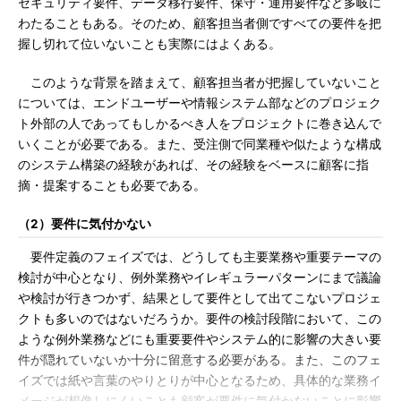
セキュリティ要件、データ移行要件、保守・運用要件など多岐に
わたることもある。そのため、顧客担当者側ですべての要件を把
握し切れて位いないことも実際にはよくある。
このような背景を踏まえて、顧客担当者が把握していないこと
については、エンドユーザーや情報システム部などのプロジェク
ト外部の人であってもしかるべき人をプロジェクトに巻き込んで
いくことが必要である。また、受注側で同業種や似たような構成
のシステム構築の経験があれば、その経験をベースに顧客に指
摘・提案することも必要である。
（2）要件に気付かない
要件定義のフェイズでは、どうしても主要業務や重要テーマの
検討が中心となり、例外業務やイレギュラーパターンにまで議論
や検討が行きつかず、結果として要件として出てこないプロジェ
クトも多いのではないだろうか。要件の検討段階において、この
ような例外業務などにも重要要件やシステム的に影響の大きい要
件が隠れていないか十分に留意する必要がある。また、このフェ
イズでは紙や言葉のやりとりが中心となるため、具体的な業務イ