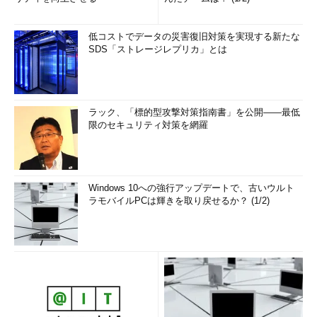
ここでは品質の高いシステムとは何かについて考えてみたい。
矢見雲マネージャは、
低コストでデータの災害復旧対策を実現する新たな
SDS「ストレージレプリカ」とは
「システムとして品質を高めるために、われわれが考えて便利
な機能やレポートを開発に盛り込んだ」
ラック、「標的型攻撃対策指南書」を公開――最低
と述べている。これは品質を高めていることになるのだろうか？
限のセキュリティ対策を網羅
答えはNoである。このような機能に限って実装が困難である
ことが後から判明して苦労したことのある方はいないだろうか。
こうなってしまっては本末転倒だ。今回の記事の前半でも触れた
Windows 10への強行アップデートで、古いウルト
が、顧客が求めていることは、要求と一致したものであり、それ
ラモバイルPCは輝きを取り戻せるか？ (1/2)
以上でもそれ以下でもない。このことはPMBOKでも余計なこと
を意味する“金メッキ“（Gold Plating）として扱われており、避
けるべきとものとされている。
また、品質とグレードの違いについても理解しておく必要があ
るとしている。低品質は問題だが、低グレードは必ずしも問題と
は限らないのである。これは、パソコンやテレビをイメージする