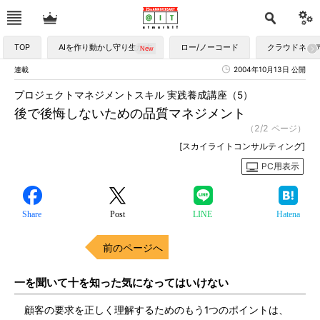
TOP
AIを作り動かし守り生かす
ロー/ノーコード
クラウドネイ
連載
2004年10月13日 公開
プロジェクトマネジメントスキル 実践養成講座（5）
後で後悔しないための品質マネジメント
（2/2 ページ）
[スカイライトコンサルティング]
PC用表示
Share
Post
LINE
Hatena
前のページへ
一を聞いて十を知った気になってはいけない
顧客の要求を正しく理解するためのもう1つのポイントは、