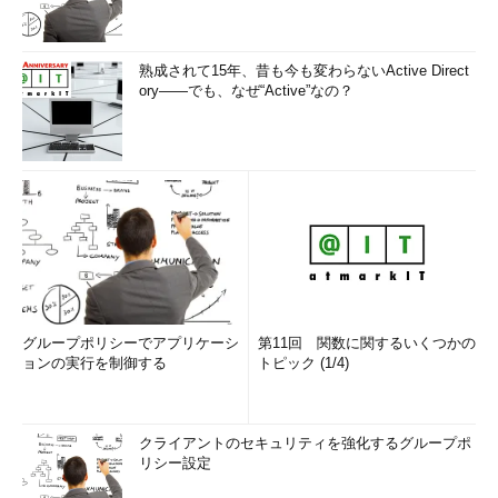
したとしても人間が行う以上、問題が生じることは避けられな
い。その場合は、いかに早く問題を発見し対処できるか、つまり
は、次の工程に移る前にいかに問題をつぶせるかが重要になる。
熟成されて15年、昔も今も変わらないActive Direct
設計時点での設計書レビュー、コーディング段階でのソースコー
ory――でも、なぜ“Active”なの？
ドレビューなど、どれもテストより早い段階で問題を発見できる
ので、その意味においては有効な手段といえよう。
月夜にちょうちんは不要である
先の内部品質監査は、まだ続いているようだ。もう少しのぞい
てみることにしよう。
監査官の発言
グループポリシーでアプリケーシ
第11回 関数に関するいくつかの
「開発対象の一覧を見ていると当初の要件
ョンの実行を制御する
トピック (1/4)
定義の成果物には含まれていなかった機能
やレポートなどがいくつか見られますが、
これらは何ですか」
クライアントのセキュリティを強化するグループポ
リシー設定
矢見雲マネージャの発言