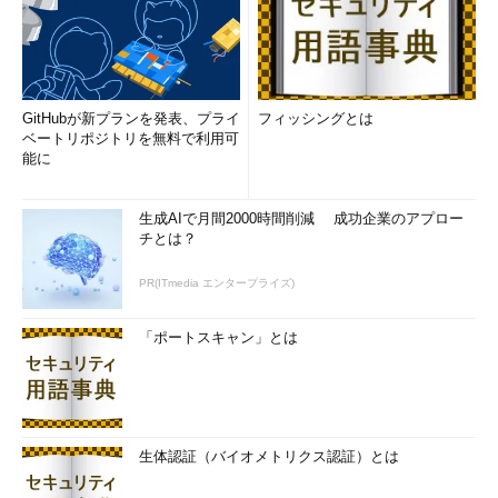
す。加えてそれら標準が守られていることを確認するためにチェ
ックシートを準備して各メンバーには設計や開発が終わったとき
に確認してもらいます」
ここでは、設計／開発フェイズにおいてどのように品質を確保
GitHubが新プランを発表、プライ
フィッシングとは
していくかについて考えてみたい。矢見雲マネージャは、テスト
ベートリポジトリを無料で利用可
により品質を確保すると考えているが、テストとは品質が満たさ
能に
れていることを確認するための手段である。テストで品質を確保
しようとすると、設計や要件定義フェイズへ、または、システム
生成AIで月間2000時間削減 成功企業のアプロー
テストから単体テストへなど、どうしても前工程の作業に手戻り
チとは？
が発生し、必要となる工数は必然的に大きくなってしまう。そし
て、テストフェイズまでくると納期も迫っているので、収拾でき
PR(ITmedia エンタープライズ)
ない事態につながるケースも珍しくない。
「ポートスキャン」とは
重要なのは、品質の確保は問題のあるものをいかに発見するか
ではなく、いかに問題が起こらないように作り込むかということ
である。
出来杉マネージャは、設計や開発標準を展開して成果物の品質
生体認証（バイオメトリクス認証）とは
を均一化することで、問題のある成果物ができるのを事前に防ご