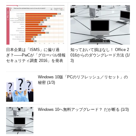
果物を作り込むことに注力すること。
テストでまとめて問題を解消しようと
するなど問題を後の工程に持ち越さ
ず、そのフェイズの問題はそのフェイ
ズ内で発見し解消すること。
日本企業は「ISMS」に偏り過
知っておいて損はなし！ Office 2
著者プロフィール
ぎ？――PwCが「グローバル情報
016からのダウングレード方法 (1/
セキュリティ調査 2016」を発表
3)
杦岡充宏（すぎおかみつひろ）
Windows 10版「PCのリフレッシュ／リセット」の
スカイライトコンサルティング
シニアマネジャー。米国PMI
秘密 (1/3)
認定PMP。関西学院大学商学部卒業後、アンダーセンコンサ
ルティング（現アクセンチュア）を経て現職。製造業や流通業
のCRM領域において、業務改革やシステム構築のPM（プロジ
ェクトマネジメント）の実績多数。特に大規模かつ複雑な案件
Windows 10へ無料アップグレード？ だが断る (1/3)
を得意とする。外部からの依頼に基づき、プロジェクトの困難
な状況の立て直しにも従事、PMの重要性を痛感。現在は、同
社においてPMの活動そのものをコンサルティングの対象とす
るサービスを展開している。