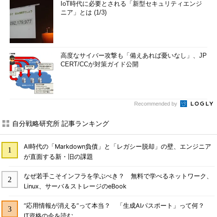
IoT時代に必要とされる「新型セキュリティエンジ
ニア」とは (1/3)
高度なサイバー攻撃も「備えあれば憂いなし」、JP
CERT/CCが対策ガイド公開
Recommended by
自分戦略研究所 記事ランキング
AI時代の「Markdown負債」と「レガシー脱却」の壁、エンジニア
が直面する新・旧の課題
なぜ若手こそインフラを学ぶべき？ 無料で学べるネットワーク、
Linux、サーバ＆ストレージのeBook
“応用情報が消える”って本当？ 「生成AIパスポート」って何？
IT資格の今を読む