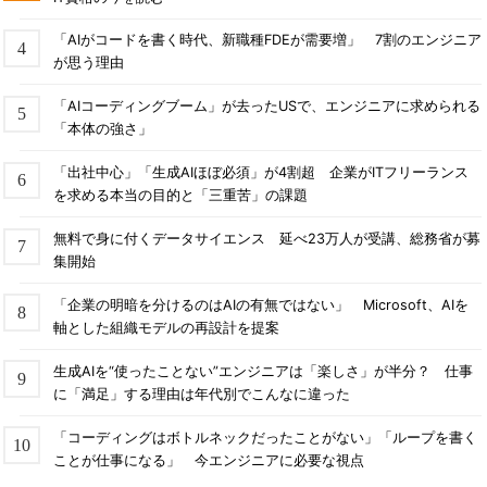
「AIがコードを書く時代、新職種FDEが需要増」 7割のエンジニア
が思う理由
「AIコーディングブーム」が去ったUSで、エンジニアに求められる
「本体の強さ」
「出社中心」「生成AIほぼ必須」が4割超 企業がITフリーランス
を求める本当の目的と「三重苦」の課題
無料で身に付くデータサイエンス 延べ23万人が受講、総務省が募
集開始
「企業の明暗を分けるのはAIの有無ではない」 Microsoft、AIを
軸とした組織モデルの再設計を提案
生成AIを“使ったことない”エンジニアは「楽しさ」が半分？ 仕事
に「満足」する理由は年代別でこんなに違った
「コーディングはボトルネックだったことがない」「ループを書く
ことが仕事になる」 今エンジニアに必要な視点