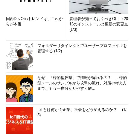
と理解しやすいだろう。顧客は必ずしも高機能なものを要求して
いるとは限らず、必要最小限の機能やスペックで十分なこともあ
る。しかし、すぐに壊れてしまっては問題である。
国内DevOpsトレンドは、これか
管理者が知っておくべきOffice 20
らが本番
16のインストールと更新の変更点
最後に再度、確認しておく。「品質とは成果物が要求と一致し
(1/3)
ており、使用に適していること」である。
フォルダーリダイレクトでユーザープロファイルを
今回のまとめ
管理する (1/2)
プロジェクトに求められる品質とは、
成果物が要求と一致しており使用に適
していることで、それ以上でもそれ以
なぜ、「標的型攻撃」で情報が漏れるの？――標的
下でもない。
型メールのサンプルから攻撃の流れ、対策の考え方
まで、もう一度分かりやすく解...
品質マネジメントは、成果物自体だけ
でなくプロジェクトにおけるさまざま
なプロセスも対象となる。
IoTとは何か？企業、社会をどう変えるのか？ (1/
要件定義フェイズでは、顧客の隠れた
3)
要求を引き出し、相互に正しく理解し
あうこと。
設計／開発フェイズでは、問題なく成