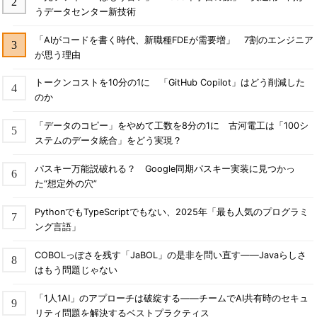
うデータセンター新技術
「AIがコードを書く時代、新職種FDEが需要増」 7割のエンジニア
が思う理由
トークンコストを10分の1に 「GitHub Copilot」はどう削減した
のか
「データのコピー」をやめて工数を8分の1に 古河電工は「100シ
ステムのデータ統合」をどう実現？
パスキー万能説破れる？ Google同期パスキー実装に見つかっ
た“想定外の穴”
PythonでもTypeScriptでもない、2025年「最も人気のプログラミ
ング言語」
COBOLっぽさを残す「JaBOL」の是非を問い直す――Javaらしさ
はもう問題じゃない
「1人1AI」のアプローチは破綻する――チームでAI共有時のセキュ
リティ問題を解決するベストプラクティス