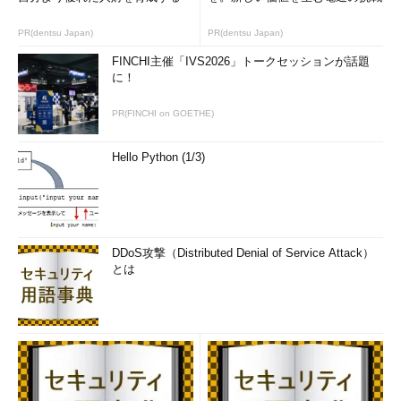
PR(dentsu Japan)
PR(dentsu Japan)
FINCHI主催「IVS2026」トークセッションが話題
に！
PR(FINCHI on GOETHE)
Hello Python (1/3)
DDoS攻撃（Distributed Denial of Service Attack）
とは