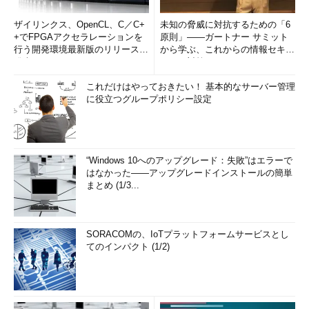
ザイリンクス、OpenCL、C／C+
未知の脅威に対抗するための「6
+でFPGAアクセラレーションを
原則」――ガートナー サミット
行う開発環境最新版のリリースを
から学ぶ、これからの情報セキュ
発表
リティ対策
これだけはやっておきたい！ 基本的なサーバー管理
に役立つグループポリシー設定
“Windows 10へのアップグレード：失敗”はエラーで
はなかった――アップグレードインストールの簡単
まとめ (1/3...
SORACOMの、IoTプラットフォームサービスとし
てのインパクト (1/2)