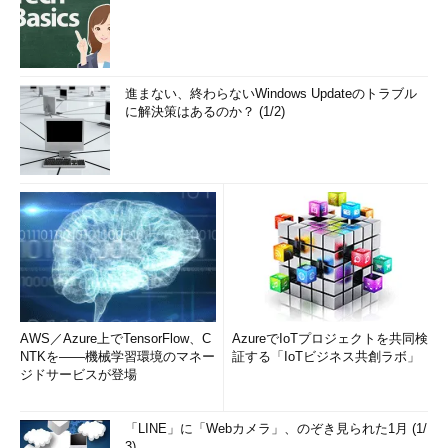
進まない、終わらないWindows Updateのトラブル
に解決策はあるのか？ (1/2)
AWS／Azure上でTensorFlow、C
AzureでIoTプロジェクトを共同検
NTKを――機械学習環境のマネー
証する「IoTビジネス共創ラボ」
ジドサービスが登場
「LINE」に「Webカメラ」、のぞき見られた1月 (1/
3)