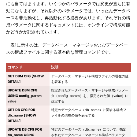
にも当てはまります。いくつかのパラメータでは変更が直ちに有
効になりますが、それ以外のパラメータでは、いったんデータベ
ースを非活動化し、再活動化する必要があります。それぞれの構
成パラメータに関するドキュメントには、オンラインで構成可能
かどうかが記されています。
表1に示すのは、データベース・マネージャおよびデータベー
スの構成ファイルに関する基本的な管理コマンドです。
コマンド
説明
GET DBM CFG [SHOW
データベース・マネージャ構成ファイルの現在の値
DETAIL]
を表示する
UPDATE DBM CFG
指定されたデータベース・マネージャ構成パラメー
USING
config_param
タ（config_param）を、指定された値（value）に
value
設定する
GET DB CFG FOR
特定のデータベース（db_name）に関する構成フ
db_name
[SHOW
ァイルの現在の値を表示する
DETAIL]
UPDATE DB CFG FOR
特定のデータベース（db_name）について、指定
db_name
USING
されたデータベース・マネージャ構成パラメータ