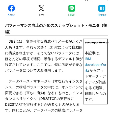
Share
Post
LINE
Hatena
パフォーマンス向上のためのスナップショット・モニタ（後
編）
DB2には、変更可能な構成パラメータがたくさ
んあります。それらの多くはDB2によって自動的
に構成されますが、そうでないパラメータには、
本記事は、
ほとんどの環境で適切に動作するデフォルト値が
IBM
設定されています。ここでは、特に考慮が必要な
developerWo
パラメータについてのみ説明します。
rks
からアッ
トマーク・ア
データベース・マネージャ（すなわちインスタ
イティが許諾
ンス）の構成パラメータの中には、オンラインで
を得て翻訳、
変更できる（直ちに有効になる）ものと、インス
転載したもの
タンスのリサイクル（DB2STOPの実行後に
です。
DB2STARTを実行する）が必要なものがありま
す。同じことが、データベースの構成パラメータ