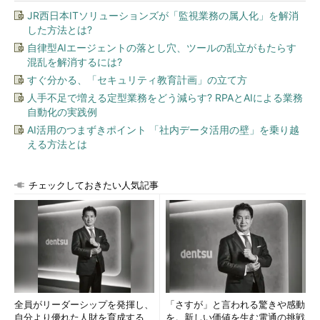
JR西日本ITソリューションズが「監視業務の属人化」を解消
した方法とは?
自律型AIエージェントの落とし穴、ツールの乱立がもたらす
混乱を解消するには?
すぐ分かる、「セキュリティ教育計画」の立て方
人手不足で増える定型業務をどう減らす? RPAとAIによる業務
自動化の実践例
AI活用のつまずきポイント 「社内データ活用の壁」を乗り越
える方法とは
チェックしておきたい人気記事
全員がリーダーシップを発揮し、
「さすが」と言われる驚きや感動
自分より優れた人財を育成する
を。新しい価値を生む電通の挑戦