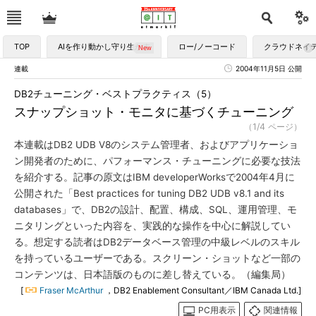
TOP
AIを作り動かし守り生かす
ロー/ノーコード
クラウドネイ
連載
2004年11月5日 公開
DB2チューニング・ベストプラクティス（5）
スナップショット・モニタに基づくチューニング
（1/4 ページ）
本連載はDB2 UDB V8のシステム管理者、およびアプリケーショ
ン開発者のために、パフォーマンス・チューニングに必要な技法
を紹介する。記事の原文はIBM developerWorksで2004年4月に
公開された「Best practices for tuning DB2 UDB v8.1 and its
databases」で、DB2の設計、配置、構成、SQL、運用管理、モ
ニタリングといった内容を、実践的な操作を中心に解説してい
る。想定する読者はDB2データベース管理の中級レベルのスキル
を持っているユーザーである。スクリーン・ショットなど一部の
コンテンツは、日本語版のものに差し替えている。（編集局）
[
Fraser McArthur
，DB2 Enablement Consultant／IBM Canada Ltd.]
PC用表示
関連情報