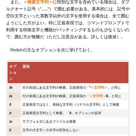
また、
＜検索文字列＞
に特別な文字を含めている場合は、ダブ
ルクオート記号（"……"）で囲む必要がある。基本的には、記号や
空白文字といった英数字以外の文字を使用する場合は、全て囲む
ようにした方がよい。特に正規表現では、コマンドプロンプトで
利用する特殊文字と機能がバッティングするものも少なくないの
で、囲む方が無難だ（ただし注意点がある。詳しくは後述）。
findstrの主なオプションを次に挙げておく。
オプ
意味
ショ
ン
/b
行の先頭にある文字列の検索。正規表現の「
^
＜文字列＞
」と同じ
/e
行の末尾にある文字列の検索。正規表現の「
＜文字列＞
$
」と同じ
/l
正規表現ではなく、単純な文字列（リテラル文字列）として検索
/r
正規表現文字列として検索。「
/l
」オプションの反対
/s
サブフォルダにあるファイルも検索
/i
文字の大文字／小文字の区別をしない