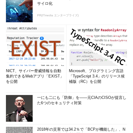
サイロ化
PR(ITmedia エンタープライズ)
NICT、サイバー脅威情報を自動
Microsoft、プログラミング言語
集約できるWebアプリ「EXIST」
「TypeScript 3.4」のリリース候
を公開
補版（RC）を公開
一にも二にも「防御」を――元CIAのCISOが提言し
た6つのセキュリティ対策
2018年の災害では34.2％で「BCPが機能した」、N