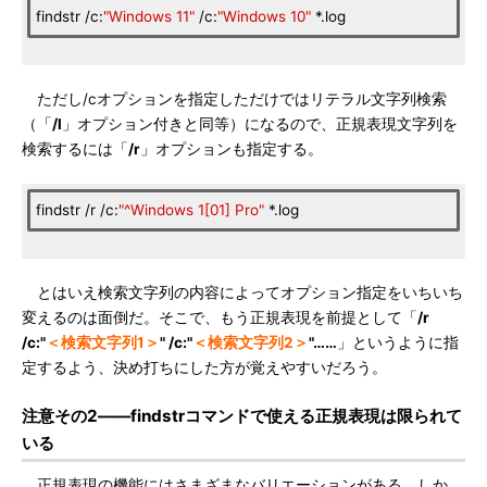
findstr /c:
"Windows 11"
/c:
"Windows 10"
*.log
ただし/cオプションを指定しただけではリテラル文字列検索
（「
/l
」オプション付きと同等）になるので、正規表現文字列を
検索するには「
/r
」オプションも指定する。
findstr /r /c:
"^Windows 1[01] Pro"
*.log
とはいえ検索文字列の内容によってオプション指定をいちいち
変えるのは面倒だ。そこで、もう正規表現を前提として「
/r
/c:"
＜検索文字列1＞
" /c:"
＜検索文字列2＞
"……
」というように指
定するよう、決め打ちにした方が覚えやすいだろう。
注意その2――findstrコマンドで使える正規表現は限られて
いる
正規表現の機能にはさまざまなバリエーションがある。しか