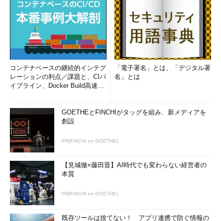
コンテナベースの継続的インテグ
「電子署名」とは、「デジタル署
レーションの利点／課題と、CIパ
名」とは
イプライン、Docker Build高速化
のコツ (1/2...
GOETHEとFINCHIがタッグを組み、新メディアを
創設
PR(FINCHI on GOETHE)
【見城徹×藤田晋】AI時代でも変わらない経営者の
本質
PR(FINCHI on GOETHE)
既存ツールは捨てない！ アプリ連携で防ぐ情報の