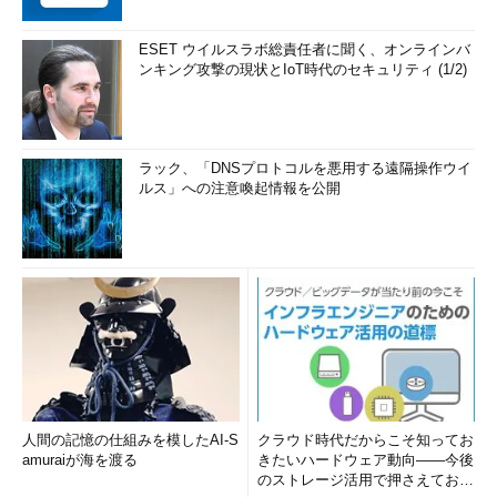
ESET ウイルスラボ総責任者に聞く、オンラインバ
ンキング攻撃の現状とIoT時代のセキュリティ (1/2)
ラック、「DNSプロトコルを悪用する遠隔操作ウイ
ルス」への注意喚起情報を公開
人間の記憶の仕組みを模したAI-S
クラウド時代だからこそ知ってお
amuraiが海を渡る
きたいハードウェア動向――今後
のストレージ活用で押さえておき