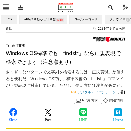
TOP
AIを作り動かし守り生かす
ロー/ノーコード
クラウドネイ
連載
2023年1月11日 公開
Tech TIPS
Windows OS標準でも「findstr」なら正規表現で
検索できます（注意点あり）
さまざまなパターンで文字列を検索するには「正規表現」が使え
ると便利だ。Windows OSでは、標準装備の「findstr」コマンド
が正規表現に対応している。ただし、使い方には注意が必要だ。
[
デジタルアドバンテージ
，著]
PC用表示
関連情報
Share
Post
LINE
Hatena