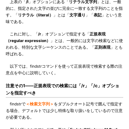
上表の「
/l
」オプションにある「
リテラル文字列
」とは、一般
的に、指定された文字の並びに完全に一致する文字列のことを指
す。「
リテラル（literal）
」とは「
文字通り
」「
表記
」という意
味である。
これに対し、「
/r
」オプションで指定する「
正規表現
（regular expression）
」とは、一般的には文字の検索などに使
われる、特別な文字シーケンスのことである。「
正則表現
」とも
呼ばれる。
以下では、findstrコマンドを使って正規表現で検索する際の注
意点を中心に説明していく。
注意その1――正規表現での検索には「/r」「/c」オプショ
ンを指定すべき
findstrで
＜検索文字列＞
をダブルクオート記号で囲んで指定す
る場合、デフォルトでは少し特殊な取り扱いをしているので注意
が必要である。