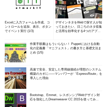
Excelに入力フォームを作成、コ
デザインネタをWebで探す人が知
ントロールを追加、表示、ボタン
っておきたい、日ごろのネタ収集
でイベント実行 (1/3)
と活用を効率化する4つのアプリ
(1/3)
作業手順書はもういらない！ Puppetにおける自動
化の定義書「マニフェスト」の書き方と基礎文法ま
とめ (1/5)
高速で安全、安定した専用線接続が理想のシステム
構築のカギに――マンパワーが「ExpressRoute」を
導入した理由
Bootstrap、Emmet、レスポンシブWebデザイン対
応を強化したDreamweaver CC 2015を使ってみ...