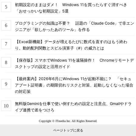
初期設定のままはダメ！ Windows 11を買ったらすぐ消すべき
「おせっかいな初期設定」5選
プログラミングの知識は不要？ 話題の「Claude Code」で非エン
ジニアが「欲しかったあのツール」を作る
【Excel新機能】データが増えるたびに数式を直すのはもう終わ
り。動的配列関数とスピル演算子（#）の威力とは
【保存版】スマホでWindows 11を遠隔操作！ Chromeリモートデ
スクトップの設定と活用ガイド
【最終案内】2026年6月にWindows 11が起動不能に？ 「セキュ
アブート証明書」の期限切れリスクと対策、起動しなくなった場合
の対応策
無料版Geminiを仕事で使い倒すための設定と注意点、Gmailやドラ
イブ連携で差をつけろ
Copyright © ITmedia Inc. All Rights Reserved.
ページトップに戻る