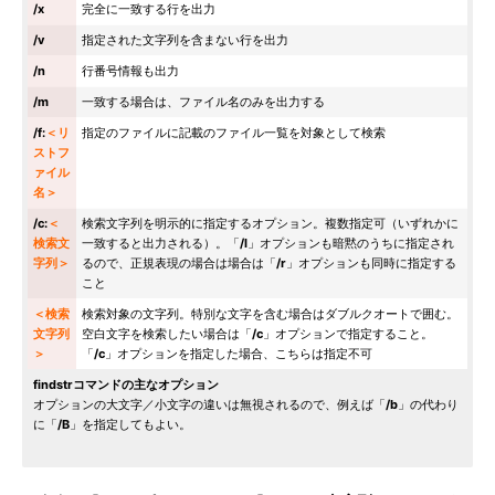
/x
完全に一致する行を出力
/v
指定された文字列を含まない行を出力
/n
行番号情報も出力
/m
一致する場合は、ファイル名のみを出力する
/f:
＜リ
指定のファイルに記載のファイル一覧を対象として検索
ストフ
ァイル
名＞
/c:
＜
検索文字列を明示的に指定するオプション。複数指定可（いずれかに
検索文
一致すると出力される）。「
/l
」オプションも暗黙のうちに指定され
字列＞
るので、正規表現の場合は場合は「
/r
」オプションも同時に指定する
こと
＜検索
検索対象の文字列。特別な文字を含む場合はダブルクオートで囲む。
文字列
空白文字を検索したい場合は「
/c
」オプションで指定すること。
＞
「
/c
」オプションを指定した場合、こちらは指定不可
findstrコマンドの主なオプション
オプションの大文字／小文字の違いは無視されるので、例えば「
/b
」の代わり
に「
/B
」を指定してもよい。