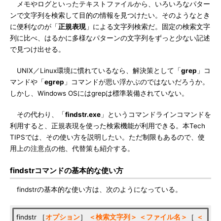
メモやログといったテキストファイルから、いろいろなパター
ンで文字列を検索して目的の情報を見つけたい。そのようなとき
に便利なのが「
正規表現
」による文字列検索だ。固定の検索文字
列に比べ、はるかに多様なパターンの文字列をずっと少ない記述
で見つけ出せる。
UNIX／Linux環境に慣れているなら、解決策として「
grep
」コ
マンドや「
egrep
」コマンドが思い浮かぶのではないだろうか。
しかし、Windows OSにはgrepは標準装備されていない。
その代わり、「
findstr.exe
」というコマンドラインコマンドを
利用すると、正規表現を使った検索機能が利用できる。本Tech
TIPSでは、その使い方を説明したい。ただ制限もあるので、使
用上の注意点の他、代替策も紹介する。
findstrコマンドの基本的な使い方
findstrの基本的な使い方は、次のようになっている。
findstr ［
オプション
］
＜検索文字列＞
＜ファイル名＞
［
＜