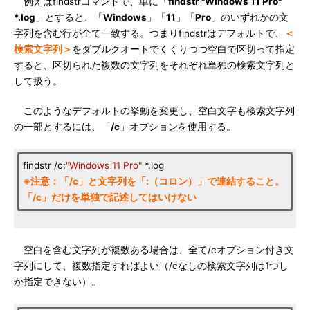
例えばfindstrコマンドで、単に「
findstr "Windows 11 Pro"
*.log
」とすると、「
Windows
」「
11
」「
Pro
」のいずれかの文
字列を含む行が全て一致する。つまりfindstrはデフォルトで、
＜
検索文字列＞
をダブルクオートでくくりつつ空白で区切って指定
すると、区切られた複数の文字列をそれぞれ単独の検索文字列と
して扱う。
このようなデフォルトの挙動を変更し、空白文字も検索文字列
の一部とするには、「
/c
」オプションを使用する。
findstr /c:
"Windows 11 Pro"
*.log
※注意：「/c」と文字列を「:（コロン）」で連結すること。
「/c」だけを単独で記述してはいけない
空白を含む文字列が複数ある場合は、全て/cオプション付き文
字列にして、複数指定すればよい（/cなしの検索文字列は1つし
か指定できない）。