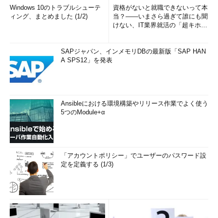
Windows 10のトラブルシューテ
資格がないと就職できないって本
ィング、まとめました (1/2)
当？――いまさら過ぎて誰にも聞
けない、IT業界就活の「超キホ
ン」 (1/3)
SAPジャパン、インメモリDBの最新版「SAP HAN
A SPS12」を発表
Ansibleにおける環境構築やリリース作業でよく使う
5つのModule+α
「アカウントポリシー」でユーザーのパスワード設
定を定義する (1/3)