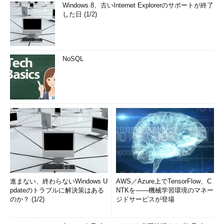
Windows 8、古いInternet Explorerのサポートが終了
した日 (1/2)
NoSQL
進まない、終わらないWindows U
AWS／Azure上でTensorFlow、C
pdateのトラブルに解決策はある
NTKを――機械学習環境のマネー
のか？ (1/2)
ジドサービスが登場