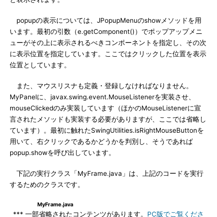
popupの表示については、JPopupMenuのshowメソッドを用
います。最初の引数（e.getComponent()）でポップアップメニ
ューがその上に表示されるべきコンポーネントを指定し、その次
に表示位置を指定しています。ここではクリックした位置を表示
位置としています。
また、マウスリスナも定義・登録しなければなりません。
MyPanelに、javax.swing.event.MouseListenerを実装させ、
mouseClickedのみ実装しています（ほかのMouseListenerに宣
言されたメソッドも実装する必要がありますが、ここでは省略し
ています）。最初に触れたSwingUtilities.isRightMouseButtonを
用いて、右クリックであるかどうかを判別し、そうであれば
popup.showを呼び出しています。
下記の実行クラス「MyFrame.java」は、上記のコードを実行
するためのクラスです。
MyFrame.java
*** 一部省略されたコンテンツがあります。
PC版でご覧くださ