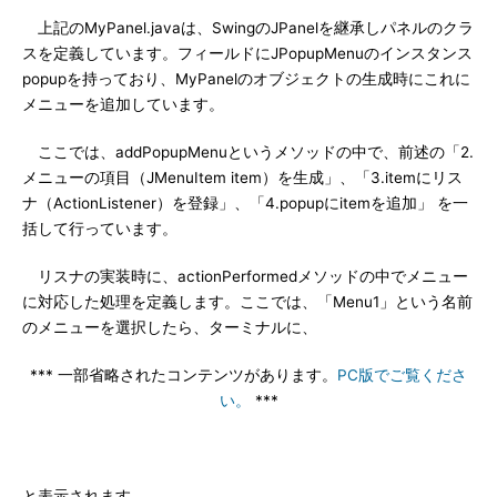
上記のMyPanel.javaは、SwingのJPanelを継承しパネルのクラ
スを定義しています。フィールドにJPopupMenuのインスタンス
popupを持っており、MyPanelのオブジェクトの生成時にこれに
メニューを追加しています。
ここでは、addPopupMenuというメソッドの中で、前述の「2.
メニューの項目（JMenuItem item）を生成」、「3.itemにリス
ナ（ActionListener）を登録」、「4.popupにitemを追加」 を一
括して行っています。
リスナの実装時に、actionPerformedメソッドの中でメニュー
に対応した処理を定義します。ここでは、「Menu1」という名前
のメニューを選択したら、ターミナルに、
*** 一部省略されたコンテンツがあります。
PC版でご覧くださ
い。
***
と表示されます。