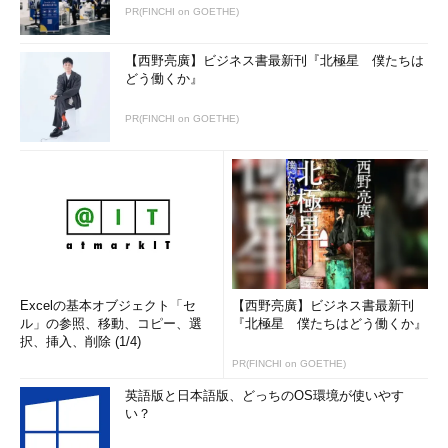
PR(FINCHI on GOETHE)
【西野亮廣】ビジネス書最新刊『北極星 僕たちは
どう働くか』
PR(FINCHI on GOETHE)
Excelの基本オブジェクト「セ
【西野亮廣】ビジネス書最新刊
ル」の参照、移動、コピー、選
『北極星 僕たちはどう働くか』
択、挿入、削除 (1/4)
PR(FINCHI on GOETHE)
英語版と日本語版、どっちのOS環境が使いやす
い？