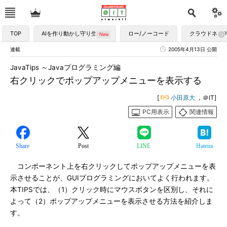
TOP
AIを作り動かし守り生かす
ロー/ノーコード
クラウドネイ
連載
2005年4月13日 公開
JavaTips ～Javaプログラミング編
右クリックでポップアップメニューを表示する
[
小田原大
，＠IT]
PC用表示
関連情報
Share
Post
LINE
Hatena
コンポーネント上を右クリックしてポップアップメニューを表
示させることが、GUIプログラミングにおいてよく行われます。
本TIPSでは、（1）クリック時にマウスボタンを区別し、それに
よって（2）ポップアップメニューを表示させる方法を紹介しま
す。