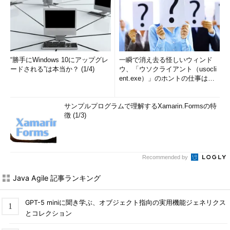
“勝手にWindows 10にアップグレ
一瞬で消え去る怪しいウィンド
ードされる”は本当か？ (1/4)
ウ、「ウソクライアント（usocli
ent.exe）」のホントの仕事は？
(1/2)
サンプルプログラムで理解するXamarin.Formsの特
徴 (1/3)
Recommended by
Java Agile 記事ランキング
GPT-5 miniに聞き学ぶ、オブジェクト指向の実用機能ジェネリクス
とコレクション