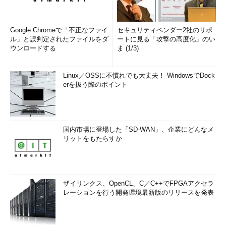
Google Chromeで「不正なファイ
セキュリティベンダー2社のリポ
ル」と誤判定されたファイルをダ
ートに見る「攻撃の高度化」のい
ウンロードする
ま (1/3)
Linux／OSSに不慣れでも大丈夫！ WindowsでDock
erを扱う際のポイント
国内市場に登場した「SD-WAN」、企業にどんなメ
リットをもたらすか
ザイリンクス、OpenCL、C／C++でFPGAアクセラ
レーションを行う開発環境最新版のリリースを発表