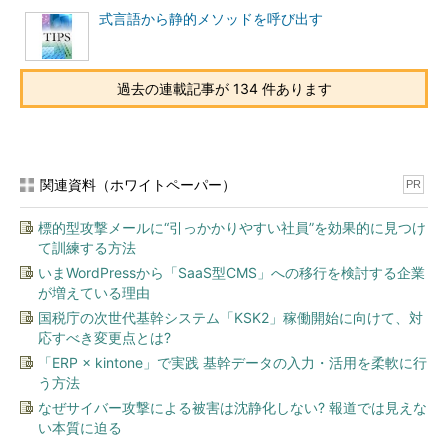
式言語から静的メソッドを呼び出す
過去の連載記事が 134 件あります
関連資料（ホワイトペーパー）
PR
標的型攻撃メールに“引っかかりやすい社員”を効果的に見つけ
て訓練する方法
いまWordPressから「SaaS型CMS」への移行を検討する企業
が増えている理由
国税庁の次世代基幹システム「KSK2」稼働開始に向けて、対
応すべき変更点とは?
「ERP × kintone」で実践 基幹データの入力・活用を柔軟に行
う方法
なぜサイバー攻撃による被害は沈静化しない? 報道では見えな
い本質に迫る