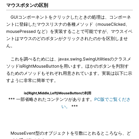
マウスボタンの区別
GUIコンポーネントをクリックしたときの処理は、コンポーネ
ントに登録したマウスリスナの各種メソッド（mouseClicked、
mousePressed など）を実装することで可能ですが、マウスイベ
ントはマウスのどのボタンがクリックされたのかを区別しませ
ん。
これを調べるためには、javax.swing.SwingUtilitiesのクラスメ
ソッドisRightMouseButtonを用います。ほかのボタンを判別す
るためのメソッドもそれぞれ用意されています。実装は以下に示
すように非常に簡単です。
is{Right,Middle,Left}MouseButtonの利用
*** 一部省略されたコンテンツがあります。
PC版でご覧くださ
い。
***
MouseEvent型のオブジェクトを引数にとれるところなら、ど