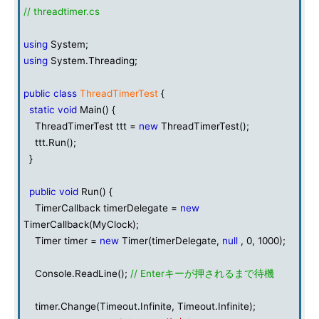
// threadtimer.cs
using
System;
using
System.Threading;
public
class
ThreadTimerTest
{
static
void
Main() {
ThreadTimerTest ttt =
new
ThreadTimerTest();
ttt.Run();
}
public
void
Run() {
TimerCallback timerDelegate =
new
TimerCallback(MyClock);
Timer timer =
new
Timer(timerDelegate,
null
, 0, 1000);
Console.ReadLine();
// Enterキーが押されるまで待機
timer.Change(Timeout.Infinite, Timeout.Infinite);