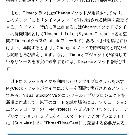
機時間が経過するとタイマメソッドの呼び出しが開始される。
また、TimerクラスにはChangeメソッドが用意されており、
このメソッドによりタイマメソッドが呼び出される間隔を変更で
きる。タイマを一時的に停止させるにはChangeメソッドでタイ
マの待機時間としてTimeout.Infinite（System.Threading名前空
間のTimeoutクラスのInfiniteフィールド）あるいは-1を指定すれ
ばよい。再開するときは、Changeメソッドで待機時間と呼び出
し間隔を再び設定し直す。なお、Timerオブジェクトが保持して
いるリソースを確実に破棄するには、Disposeメソッドを呼び出
す。
以下にスレッドタイマを利用したサンプルプログラムを示す。
MyClockメソッドがタイマにより一定間隔で実行されるメソッド
である。Visual StudioでVBのコンソールアプリプロジェクトを
新規に作成して、以下のコードを試す場合には、ソリューション
エクスプローラーの［My Project］をダブルクリックして、［ア
プリケーション］タブにある［スタートアップ オブジェクト］
に［Sub Main］か［ThreadTimerTest］に変更する必要がある。