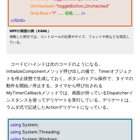
Unchecked=
"toggleButton_Unchecked"
Grid.Row=
"1"
……省略……
/>
</Grid>
WPFの画面の例（XAML）
省略した部分では、コントロールの位置やサイズ、フォントや色などを指定し
ている。
コードビハインドは次のコードのようになる。
InitializeComponentメソッド呼び出しの後で、Timerオブジェク
トを停止状態で生成しておく。ボタンのトグル操作で、タイマの
動作を開始／停止する。タイマから呼び出される
MyTimerCallbackメソッドでは、画面が持っているDispatcherイ
ンスタンスを使ってデリゲートを実行している。デリゲートは、
ラムダ式で記述したActionデリゲートになっている。
using
System;
using
System.Threading;
using
System.Windows;