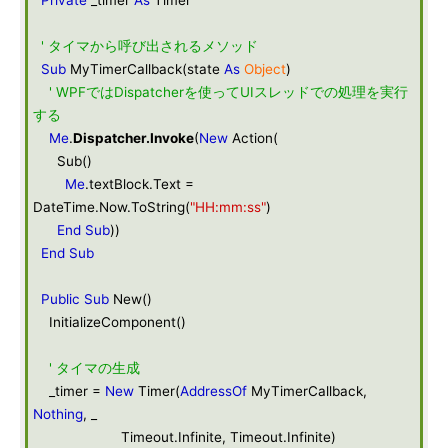
Private
_timer
As
Timer
' タイマから呼び出されるメソッド
Sub
MyTimerCallback(state
As
Object
)
' WPFではDispatcherを使ってUIスレッドでの処理を実行
する
Me
.
Dispatcher
.
Invoke
(
New
Action(
Sub()
Me
.textBlock.Text =
DateTime.Now.ToString(
"HH:mm:ss"
)
End
Sub
))
End
Sub
Public
Sub
New()
InitializeComponent()
' タイマの生成
_timer =
New
Timer(
AddressOf
MyTimerCallback,
Nothing
, _
Timeout.Infinite, Timeout.Infinite)