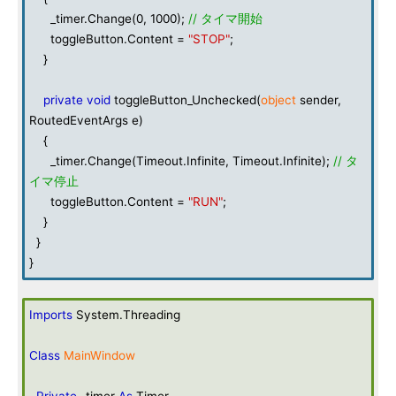
_timer.Change(0, 1000);
// タイマ開始
toggleButton.Content =
"STOP"
;
}
private
void
toggleButton_Unchecked(
object
sender,
RoutedEventArgs e)
{
_timer.Change(Timeout.Infinite, Timeout.Infinite);
// タ
イマ停止
toggleButton.Content =
"RUN"
;
}
}
}
Imports
System.Threading
Class
MainWindow