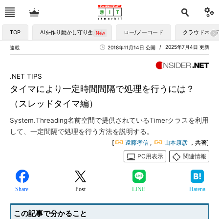
TOP
AIを作り動かし守り生かす
ロー/ノーコード
クラウドネイ
2025年7月4日 更新
連載
2018年11月14日 公開
.NET TIPS
タイマにより一定時間間隔で処理を行うには？
（スレッドタイマ編）
System.Threading名前空間で提供されているTimerクラスを利用
して、一定間隔で処理を行う方法を説明する。
[
遠藤孝信
,
山本康彦
，共著]
PC用表示
関連情報
Share
Post
LINE
Hatena
この記事で分かること