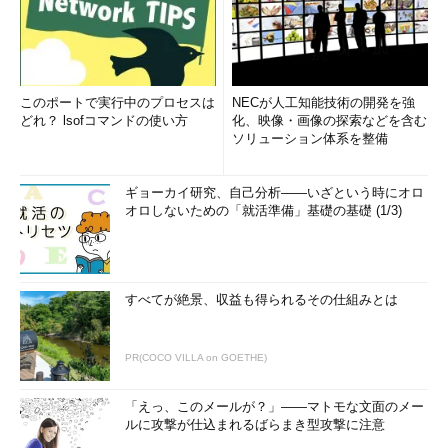
このポートで実行中のプロセスは
NECが人工知能技術の開発を強
どれ？ lsofコマンドの使い方
化、映像・画像の探索などを含む
ソリューション体系を整備
ギョーカイ研究、自己分析――いざという時にオロ
オロしないための「就活準備」基礎の基礎 (1/3)
すべてが絶景、収益も得られるその仕組みとは
PR(COCO VILLA on GOETHE)
「えっ、このメールが？」――マトモな文面のメー
ルに攻撃が仕込まれるばらまき型攻撃に注意