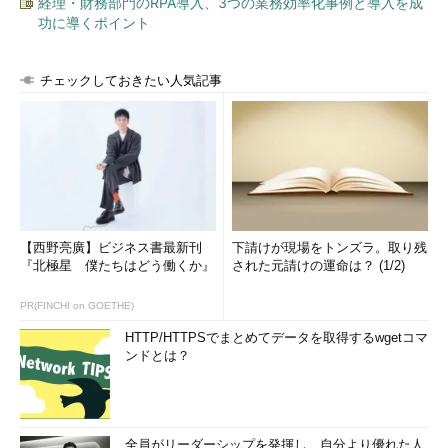
経理・財務部門のRPA導入、3つの業務効率化事例と導入を成
功に導くポイント
チェックしておきたい人気記事
【西野亮廣】ビジネス書最新刊
下請けが現場をトンズラ。取り残
『北極星 僕たちはどう働くか』
された元請けの運命は？ (1/2)
PR(FINCHI on GOETHE)
HTTP/HTTPSでまとめてデータを取得するwgetコマ
ンドとは？
全員がリーダーシップを発揮し、自分より優れた人