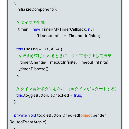
{
InitializeComponent();
// タイマの生成
_timer =
new
Timer(MyTimerCallback,
null
,
Timeout.Infinite, Timeout.Infinite);
this
.Closing += (s, e) => {
// 画面が閉じられるときに、タイマを停止して破棄
_timer.Change(Timeout.Infinite, Timeout.Infinite);
_timer.Dispose();
};
// タイマ開始ボタンをONに（＝タイマがスタートする）
this
.toggleButton.IsChecked =
true
;
}
private
void
toggleButton_Checked(
object
sender,
RoutedEventArgs e)
{