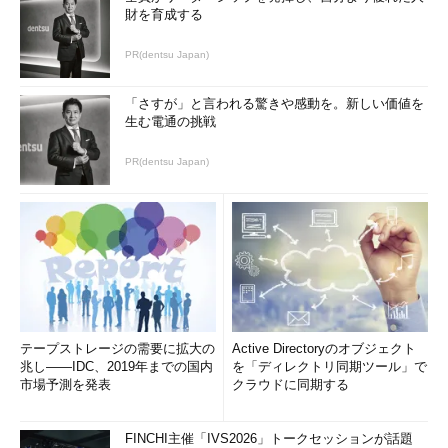
財を育成する
PR(dentsu Japan)
「さすが」と言われる驚きや感動を。新しい価値を
生む電通の挑戦
PR(dentsu Japan)
テープストレージの需要に拡大の
Active Directoryのオブジェクト
兆し――IDC、2019年までの国内
を「ディレクトリ同期ツール」で
市場予測を発表
クラウドに同期する
FINCHI主催「IVS2026」トークセッションが話題