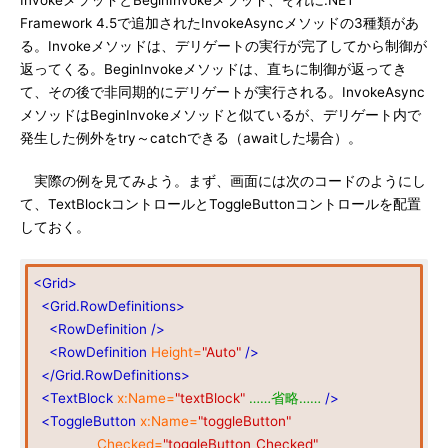
InvokeメソッドとBeginInvokeメソッド、それに.NET
Framework 4.5で追加されたInvokeAsyncメソッドの3種類があ
る。Invokeメソッドは、デリゲートの実行が完了してから制御が
返ってくる。BeginInvokeメソッドは、直ちに制御が返ってき
て、その後で非同期的にデリゲートが実行される。InvokeAsync
メソッドはBeginInvokeメソッドと似ているが、デリゲート内で
発生した例外をtry～catchできる（awaitした場合）。
実際の例を見てみよう。まず、画面には次のコードのようにし
て、TextBlockコントロールとToggleButtonコントロールを配置
しておく。
<Grid>
<Grid.RowDefinitions>
<RowDefinition
/>
<RowDefinition
Height=
"Auto"
/>
</Grid.RowDefinitions>
<TextBlock
x:Name=
"textBlock"
……省略……
/>
<ToggleButton
x:Name=
"toggleButton"
Checked=
"toggleButton_Checked"