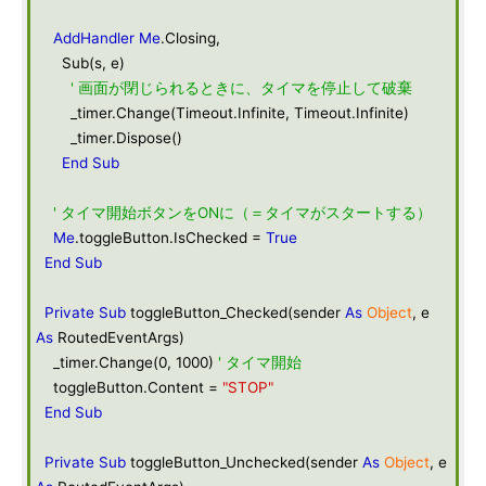
AddHandler
Me
.Closing,
Sub(s, e)
' 画面が閉じられるときに、タイマを停止して破棄
_timer.Change(Timeout.Infinite, Timeout.Infinite)
_timer.Dispose()
End
Sub
' タイマ開始ボタンをONに（＝タイマがスタートする）
Me
.toggleButton.IsChecked =
True
End
Sub
Private
Sub
toggleButton_Checked(sender
As
Object
, e
As
RoutedEventArgs)
_timer.Change(0, 1000)
' タイマ開始
toggleButton.Content =
"STOP"
End
Sub
Private
Sub
toggleButton_Unchecked(sender
As
Object
, e