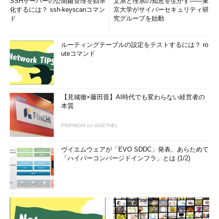
SSHサーバーの公開鍵管理を効率
文系と理系の知恵を生かす――東
化するには？ ssh-keyscanコマン
京大学がサイバーセキュリティ研
ド
究グループを始動
ルーティングテーブルの設定をテストするには？ ro
uteコマンド
【見城徹×藤田晋】AI時代でも変わらない経営者の
本質
PR(FINCHI on GOETHE)
ヴイエムウェアが「EVO SDDC」発表、あらためて
「ハイパーコンバージドインフラ」とは (1/2)