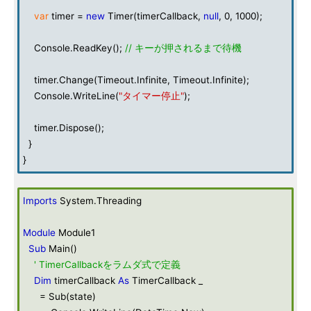
var
timer =
new
Timer(timerCallback,
null
, 0, 1000);
Console.ReadKey();
// キーが押されるまで待機
timer.Change(Timeout.Infinite, Timeout.Infinite);
Console.WriteLine(
"タイマー停止"
);
timer.Dispose();
}
}
Imports
System.Threading
Module
Module1
Sub
Main()
' TimerCallbackをラムダ式で定義
Dim
timerCallback
As
TimerCallback _
= Sub(state)