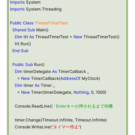
Imports
System
Imports
System.Threading
Public
Class
ThreadTimerTest
Shared
Sub
Main()
Dim
ttt
As
ThreadTimerTest =
New
ThreadTimerTest()
ttt.Run()
End
Sub
Public
Sub
Run()
Dim
timerDelegate
As
TimerCallback _
=
New
TimerCallback(
AddressOf
MyClock)
Dim
timer
As
Timer _
=
New
Timer(timerDelegate,
Nothing
, 0, 1000)
Console.ReadLine()
' Enterキーが押されるまで待機
timer.Change(Timeout.Infinite, Timeout.Infinite)
Console.WriteLine(
"タイマー停止"
)