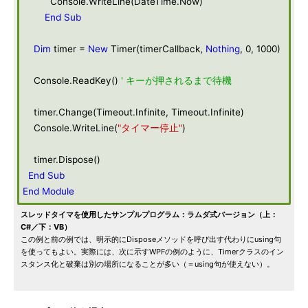
Console.WriteLine(DateTime.Now)
End
Sub
Dim
timer =
New
Timer(timerCallback,
Nothing
, 0, 1000)
Console.ReadKey()
' キーが押されるまで待機
timer.Change(Timeout.Infinite, Timeout.Infinite)
Console.WriteLine(
"タイマー停止"
)
timer.Dispose()
End
Sub
End
Module
スレッドタイマを使用したサンプルプログラム：ラムダ式バージョン（上：
C#／下：VB）
この例と前の例では、明示的にDisposeメソッドを呼び出す代わりにusing句
を使ってもよい。実際には、次に示すWPFの例のように、Timerクラスのイン
スタンス化と破棄は別の場所になることが多い（＝using句が使えない）。