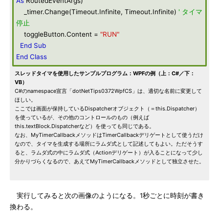
As
RoutedEventArgs)
_timer.Change(Timeout.Infinite, Timeout.Infinite)
' タイマ
停止
toggleButton.Content =
"RUN"
End
Sub
End
Class
スレッドタイマを使用したサンプルプログラム：WPFの例（上：C#／下：
VB）
C#のnamespace宣言「dotNetTips0372WpfCS」は、適切な名前に変更して
ほしい。
ここでは画面が保持しているDispatcherオブジェクト（＝this.Dispatcher）
を使っているが、その他のコントロールのもの（例えば
this.textBlock.Dispatcherなど）を使っても同じである。
なお、MyTimerCallbackメソッドはTimerCallbackデリゲートとして使うだけ
なので、タイマを生成する場所にラムダ式として記述してもよい。ただそうす
ると、ラムダ式の中にラムダ式（Actionデリゲート）が入ることになって少し
分かりづらくなるので、あえてMyTimerCallbackメソッドとして独立させた。
実行してみると次の画像のようになる。1秒ごとに時刻が書き
換わる。