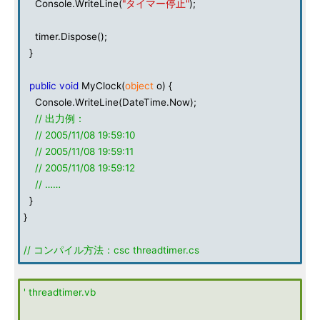
Console.WriteLine(
"タイマー停止"
);
timer.Dispose();
}
public
void
MyClock(
object
o) {
Console.WriteLine(DateTime.Now);
// 出力例：
// 2005/11/08 19:59:10
// 2005/11/08 19:59:11
// 2005/11/08 19:59:12
// ……
}
}
// コンパイル方法：csc threadtimer.cs
' threadtimer.vb