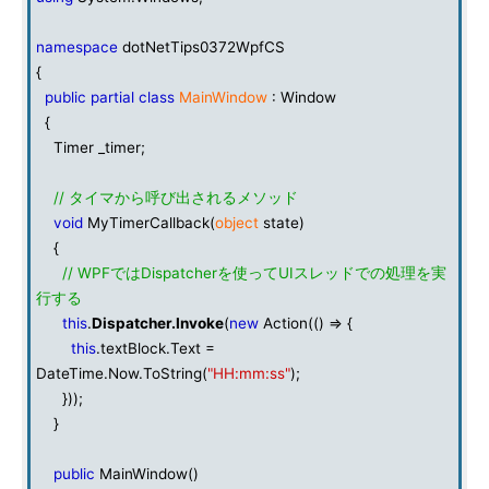
namespace
dotNetTips0372WpfCS
{
public
partial
class
MainWindow
: Window
{
Timer _timer;
// タイマから呼び出されるメソッド
void
MyTimerCallback(
object
state)
{
// WPFではDispatcherを使ってUIスレッドでの処理を実
行する
this
.
Dispatcher
.
Invoke
(
new
Action(() => {
this
.textBlock.Text =
DateTime.Now.ToString(
"HH:mm:ss"
);
}));
}
public
MainWindow()