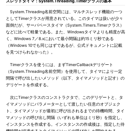
スレッドタイマ：System.Threading.Timerクラスの基本
System.Threading名前空間には、マルチスレッド機能の一つ
としてTimerクラスが用意されている。このタイマは扱いが少々
面倒だが、サーバベースタイマ（System.Timers.Timerクラス）
などに比べて軽量である。また、Windowsタイマよりも精度が高
く、Windows 7／8.xにおいて最小間隔は約15ミリ秒である
（Windows 10でも同じはずであるが、公式ドキュメントに記載
を見つけられなかった）。
Timerクラスを使うには、まずTimerCallbackデリゲート
（System.Threading名前空間）を使用して、タイマにより一定
間隔で呼び出したいメソッド（以下、タイマメソッドと記す）の
デリゲートを作成する。
次にTimerクラスのコンストラクタで、このデリゲートと、タ
イマメソッドにパラメーターとして渡したい任意のオブジェク
ト、タイマメソッドが最初に呼び出されるまでの待機時間、タイ
マメソッドの呼び出し間隔（いずれも単位はミリ秒）を指定し、
インスタンスを作成する。インスタンスの作成後は、指定した待