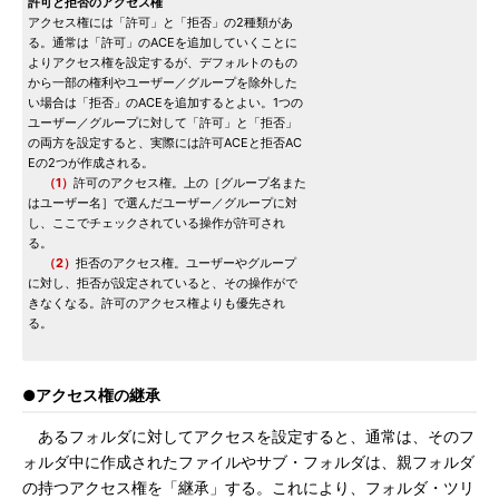
許可と拒否のアクセス権
アクセス権には「許可」と「拒否」の2種類があ
る。通常は「許可」のACEを追加していくことに
よりアクセス権を設定するが、デフォルトのもの
から一部の権利やユーザー／グループを除外した
い場合は「拒否」のACEを追加するとよい。1つの
ユーザー／グループに対して「許可」と「拒否」
の両方を設定すると、実際には許可ACEと拒否AC
Eの2つが作成される。
（1）
許可のアクセス権。上の［グループ名また
はユーザー名］で選んだユーザー／グループに対
し、ここでチェックされている操作が許可され
る。
（2）
拒否のアクセス権。ユーザーやグループ
に対し、拒否が設定されていると、その操作がで
きなくなる。許可のアクセス権よりも優先され
る。
●アクセス権の継承
あるフォルダに対してアクセスを設定すると、通常は、そのフ
ォルダ中に作成されたファイルやサブ・フォルダは、親フォルダ
の持つアクセス権を「継承」する。これにより、フォルダ・ツリ