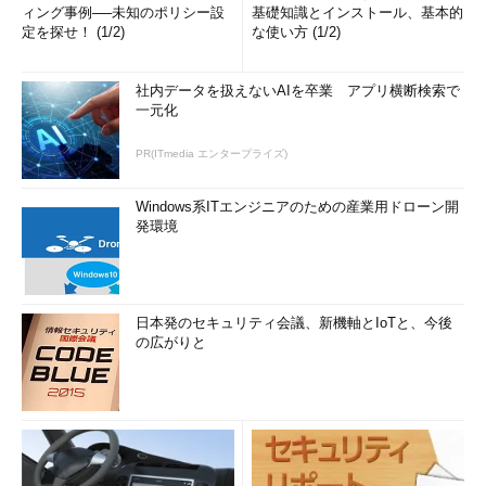
ィング事例──未知のポリシー設
基礎知識とインストール、基本的
定を探せ！ (1/2)
な使い方 (1/2)
社内データを扱えないAIを卒業 アプリ横断検索で
一元化
PR(ITmedia エンタープライズ)
Windows系ITエンジニアのための産業用ドローン開
発環境
日本発のセキュリティ会議、新機軸とIoTと、今後
の広がりと