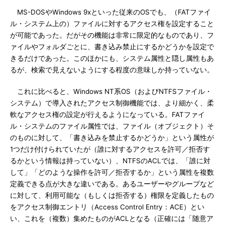
MS-DOSやWindows 9xといった従来のOSでも、（FATファイ
ル・システム上の）ファイルに対するアクセス権を設定すること
が可能であった。だがその機能は非常に限定的なものであり、フ
ァイルやフォルダごとに、書き込み禁止にするかどうかを設定で
きるだけであった。このほかにも、システム属性と隠し属性もあ
るが、検索で見えないようにする程度の意味しか持っていない。
これに比べると、Windows NT系OS（およびNTFSファイル・
システム）で導入されたアクセス制御機能では、より細かく、柔
軟なアクセス権の設定が行えるようになっている。FATファイ
ル・システムのファイル属性では、ファイル（オブジェクト）そ
のものに対して、「書き込みを禁止するかどうか」という属性が
1つだけ付けられていたが（誰に対するアクセスを許可／拒否す
るかという情報は持っていない）、NTFSのACLでは、「誰に対
して」「どのような操作を許可／拒否するか」という属性を複数
定義できる点が大きな違いである。あるユーザーやグループなど
に対して、利用可能な（もしくは拒否する）権限を定義したもの
をアクセス制御エントリ（Access Control Entry：ACE）とい
い、これを（複数）集めたものがACLとなる（正確には「随意ア