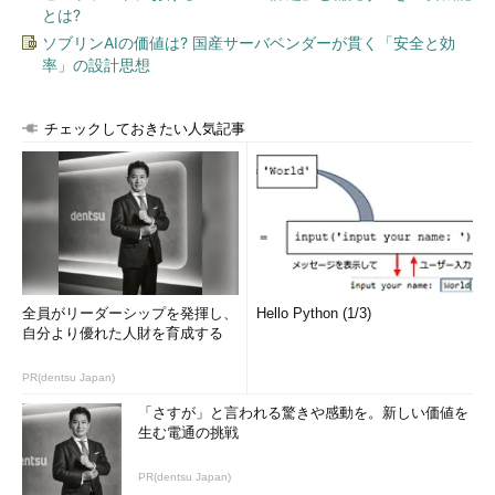
とは?
ソブリンAIの価値は? 国産サーバベンダーが貫く「安全と効
率」の設計思想
チェックしておきたい人気記事
全員がリーダーシップを発揮し、
Hello Python (1/3)
自分より優れた人財を育成する
PR(dentsu Japan)
「さすが」と言われる驚きや感動を。新しい価値を
生む電通の挑戦
PR(dentsu Japan)