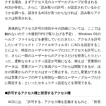
クする場合、まずアクセス元のユーザーかグループが含まれる
ACEが存在し、さらに「読み取りの許可」が設定されているかど
うかを調べる。該当するACEが見つからなければ、読み取りアク
セスは拒否される。
具体的なアクセス許可の項目やその詳細については、ここでは
触れないので（今後別TIPSで取り上げる予定）、Windows OSの
ヘルプ・ファイルなどを参照していただきたい。アクセスを許可
したいオブジェクト（ファイルやフォルダ）にACLを設定するこ
とにより、特定のユーザーやグループだけにアクセスを許可した
り、さらに一部のユーザーからのアクセスだけを拒否したりとい
った、柔軟なセキュリティ設定が可能になる。例えば「営業部の
データは、営業グループと役員グループからは閲覧できるが、ほ
かの部署からのアクセスはすべて禁止する。ただし変更ができる
のは営業グループの中でも特別な一部のユーザー／グループだけ
に限定する」といったセキュリティ設定などを実現できる。
●許可するアクセス権と拒否するアクセス権
ACEには、「許可する」アクセス権を定義するものと、「拒否