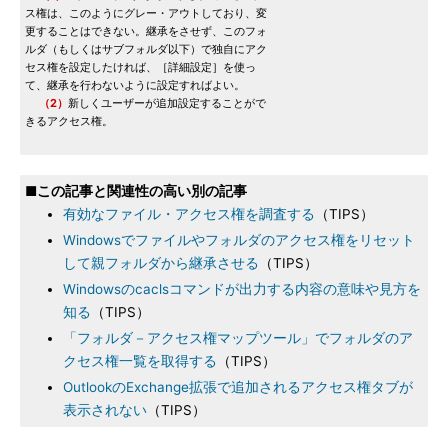
ス権は、このようにグレー・アウトしており、変
更することはできない。継承をさせず、このフォ
ルダ（もしくはサブフォルダ以下）で独自にアク
セス権を設定したければ、［詳細設定］を使っ
て、継承を行わないように設定すればよい。
（2）
新しくユーザーが追加設定することがで
きるアクセス権。
■この記事と関連性の高い別の記事
有効なファイル・アクセス権を調査する
（TIPS）
Windowsでファイルやフォルダのアクセス権をリセット
して親フォルダから継承させる
（TIPS）
Windowsのcaclsコマンドが出力する内容の意味や見方を
知る
（TIPS）
「フォルダ－アクセス権マップツール」でフォルダのア
クセス権一覧を取得する
（TIPS）
OutlookのExchange拡張で追加されるアクセス権タブが
表示されない
（TIPS）