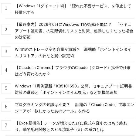
【Windows 11ダイエット術】「隠れた不要サービス」を停止して
軽量化する
【最終案内】2026年6月にWindows 11が起動不能に？ 「セキュ
アブート証明書」の期限切れリスクと対策、起動しなくなった場合
の対応策
Win11のストレージ空き容量が激減？ 新機能「ポイントインタイ
ムリストア」のわなと賢い設定術
【Claude in Chrome】ブラウザのClaude（クロード）拡張で仕事
はどう変わるのか？
Windows 11月例更新「KB5101650」公開、セキュアブート証明書
対策の継続と「ポイントインタイム復元」など新機能追加
プログラミングの知識は不要？ 話題の「Claude Code」で非エン
ジニアが「欲しかったあのツール」を作る
【Excel新機能】データが増えるたびに数式を直すのはもう終わ
り。動的配列関数とスピル演算子（#）の威力とは