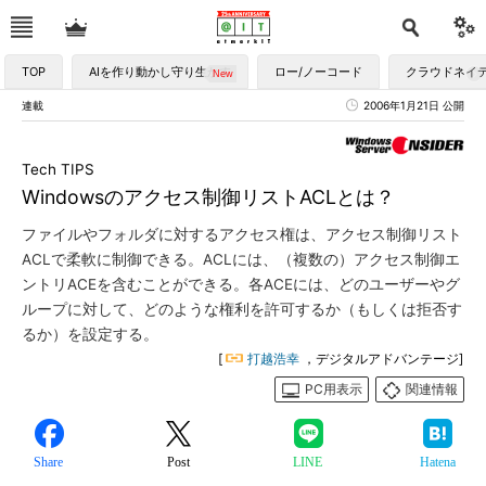
TOP
AIを作り動かし守り生かす
ロー/ノーコード
クラウドネイ
連載
2006年1月21日 公開
Tech TIPS
Windowsのアクセス制御リストACLとは？
ファイルやフォルダに対するアクセス権は、アクセス制御リスト
ACLで柔軟に制御できる。ACLには、（複数の）アクセス制御エ
ントリACEを含むことができる。各ACEには、どのユーザーやグ
ループに対して、どのような権利を許可するか（もしくは拒否す
るか）を設定する。
[
打越浩幸
，デジタルアドバンテージ]
PC用表示
関連情報
Share
Post
LINE
Hatena