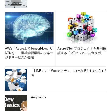
AWS／Azure上でTensorFlow、C
AzureでIoTプロジェクトを共同検
NTKを――機械学習環境のマネー
証する「IoTビジネス共創ラボ」
ジドサービスが登場
「LINE」に「Webカメラ」、のぞき見られた1月 (1/
3)
AngularJS