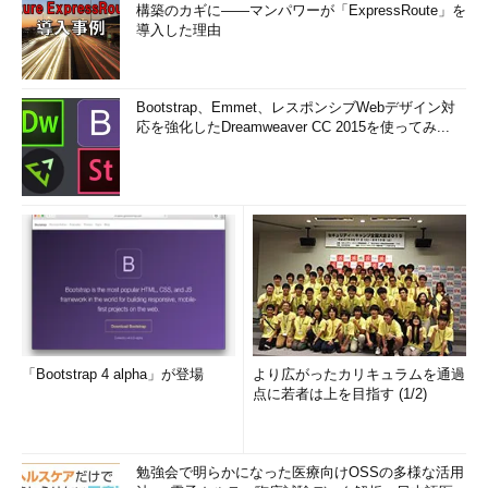
エクスプローラのサムネイル画像の品質を変更する
構築のカギに――マンパワーが「ExpressRoute」を
（TIPS）
導入した理由
エクスプローラの縮小表示機能を使って多数のWebペー
ジを画面上でざっと見渡す
（TIPS）
Bootstrap、Emmet、レスポンシブWebデザイン対
IE 6でイメージが正しく表示されない
（TIPS）
応を強化したDreamweaver CC 2015を使ってみ...
Windows XPで変わったユーザー／コンピュータ／グルー
プの選択方法
（TIPS）
「
Tech TIPS
」
「Bootstrap 4 alpha」が登場
より広がったカリキュラムを通過
点に若者は上を目指す (1/2)
勉強会で明らかになった医療向けOSSの多様な活用