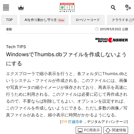
TOP
AIを作り動かし守り生かす
ロー/ノーコード
クラウドネイ
連載
2012年5月25日 公開
Tech TIPS
WindowsでThumbs.dbファイルを作成しないよう
にする
エクスプローラで縮小表示を行うと、各フォルダにThumbs.dbと
いうシステム・ファイルが作成される。このファイルには、画像
や写真データの縮小イメージが保存されており、再表示を高速に
行うために利用される。このファイルは必要に応じて再作成され
るので、不要ならば削除してもよい。オプションを設定すれば、
このファイルを作成しないようにできる。ただし多数の画像／写
真ファイルがあると、縮小表示に時間がかかるようになる。
[
打越浩幸
，デジタルアドバンテージ]
PC用表示
関連情報