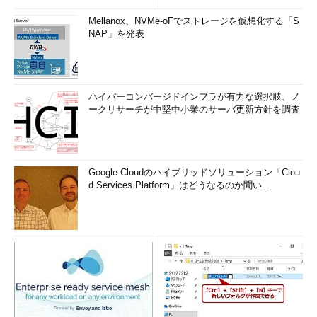
Mellanox、NVMe-oFでストレージを仮想化する「S
NAP」を発表
ハイパーコンバージドインフラが有力な選択肢、ノ
ークリサーチが中堅中小業のサーバ更新方針を調査
縮小版の使用を抑制するためのポリシー設定
Google Cloudのハイブリッドソリューション「Clou
OSやSPのレベルなどによって使用されるポリシーが異なる
d Services Platform」はどうなるのか聞い...
ので、念のためにまとめて全部有効にしておこう。
（1）
縮小版を利用するかどうかは、ユーザーごとの設定
なので、これを選択する。
（2）
これを選択する。
（3）
縮小表示を無効にする。
（4）
共有フォルダにおける縮小表示を無効にする。
（5）
共有フォルダにおけるThumbs.dbファイルの使用
を抑制する。
（6）
縮小表示の画像のキャッシュをオフにする。