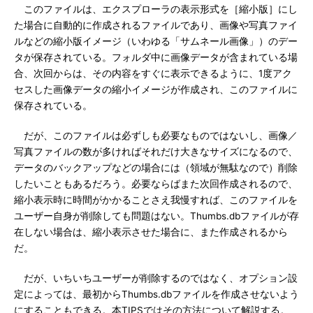
このファイルは、エクスプローラの表示形式を［縮小版］にし
た場合に自動的に作成されるファイルであり、画像や写真ファイ
ルなどの縮小版イメージ（いわゆる「サムネール画像」）のデー
タが保存されている。フォルダ中に画像データが含まれている場
合、次回からは、その内容をすぐに表示できるように、1度アク
セスした画像データの縮小イメージが作成され、このファイルに
保存されている。
だが、このファイルは必ずしも必要なものではないし、画像／
写真ファイルの数が多ければそれだけ大きなサイズになるので、
データのバックアップなどの場合には（領域が無駄なので）削除
したいこともあるだろう。必要ならばまた次回作成されるので、
縮小表示時に時間がかかることさえ我慢すれば、このファイルを
ユーザー自身が削除しても問題はない。Thumbs.dbファイルが存
在しない場合は、縮小表示させた場合に、また作成されるから
だ。
だが、いちいちユーザーが削除するのではなく、オプション設
定によっては、最初からThumbs.dbファイルを作成させないよう
にすることもできる。本TIPSではその方法について解説する。