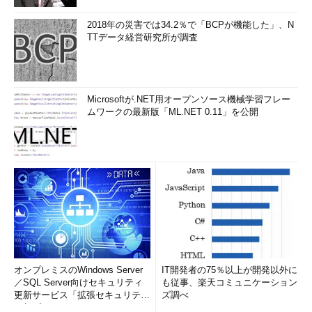
イルの作成や使用が抑制されるはずである（これがそのユーザー
2018年の災害では34.2％で「BCPが機能した」、N
のデフォルト値になる）。
TTデータ経営研究所が調査
●ポリシーやレジストリにより設定
ただし以上の設定を行っても、ネットワーク・フォルダの場合
Microsoftが.NET用オープンソース機械学習フレー
はフォルダごとに、Thumbs.dbファイルが作成されることがあ
ムワークの最新版「ML.NET 0.11」を公開
る。このような場合は、ローカル・ポリシーを使って設定すると
よい。
そのためにはまず［ファイル名を指定して実行］ダイアログを
表示させるか、左下の検索ボックスに「gpedit.msc」と入力し
て、ローカル・グループ・ポリシー・エディタを起動する（ドメ
イン全体に対して設定する場合は、ドメインのグループ・ポリシ
ーを編集する。ただしエディションによってはこのツールは利用
できない）。そして、［ローカル コンピュータ ポリシー］の下
にある［ユーザーの構成］を開き、［管理用テンプレート］－
オンプレミスのWindows Server
IT開発者の75％以上が開発以外に
［Windows コンポーネント］－［エクスプローラー］のツリー
／SQL Server向けセキュリティ
も従事、楽天コミュニケーション
を表示させる。
更新サービス「拡張セキュリティ
ズ調べ
更新プログ...