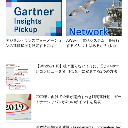
コンのみを
する
表示する］
［非表示の
共有フォルダ（ネットワーク・フォルダ）でThumbs.dbファイ
thumbs.db
ルの使用（作成／読み書き）を抑制する。Windows Vista SP1／
ファイルで
Windows Server 2008 SP1以降でのみ利用可能
縮小表示の
キャッシュ
を無効にす
デジタルトランスフォーメーショ
AWSへ「電話システム」を移行
る］
ンの進捗状況を測定するには
するメリットはあるか？ (1/2)
［縮小表示
縮小表示やキャッシュを無効にする。Windows XPやWindows
の画像のキ
Server 2003以降で利用可能。NoThumbnailCacheというレジ
ャッシュを
ストリ値に相当。存在しない場合はDWORD型の値を作成し、内
【Windows 10】後々困らないように、分かりやす
オフにす
容を1に設定する
いコンピュータ名（PC名）に変更する2つの方法
る］
縮小表示に関するポリシー設定
縮小表示を無効にするには、これらの設定を変更する。グループ・ポリシー・
エディタが使えない場合は相当するレジストリ・キーを変更する。
2020年に向けて企業が開始すべきIT関連行動、ガー
【2012/05/25追記】
トナージャパンが4つのポイントを発表
レジストリ・キーの位置は、互換性のためか、ここで示
した以外にも何カ所か存在するようである。設定を変更しても効果が得られな
い場合は、レジストリ・エディタで「DisableThumbnails」
「DisableThumbnailsOnNetworkFolders」などの値名を検索して、チェック
していただきたい。
基本情報技術者試験（Fundamental Information Tec