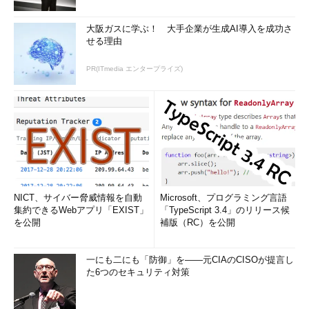
大阪ガスに学ぶ！ 大手企業が生成AI導入を成功さ
せる理由
PR(ITmedia エンタープライズ)
縮小版の使用の抑制
これはWindows 7 SP1のパフォーマンス・オプシ
ョンの設定画面。システムのプロパティ画面で、
［詳細設定］タブにある［パフォーマンス］グル
ープの［設定］ボタンをクリックすると表示され
る。
（1）
このタブを選択する。
（2）
これを選択する。
NICT、サイバー脅威情報を自動
Microsoft、プログラミング言語
（3）
このチェック・ボックスをオフにする。
集約できるWebアプリ「EXIST」
「TypeScript 3.4」のリリース候
すると、以後はThumbs.dbファイルは作成されな
を公開
補版（RC）を公開
くなる。
一にも二にも「防御」を――元CIAのCISOが提言し
た6つのセキュリティ対策
パフォーマンス・オプションの［視覚効果］グループで「カス
タム」を選択し、その中にある［アイコンの代わりに縮小版を表
示する］というオプションをオフにする。これでThumbs.dbファ