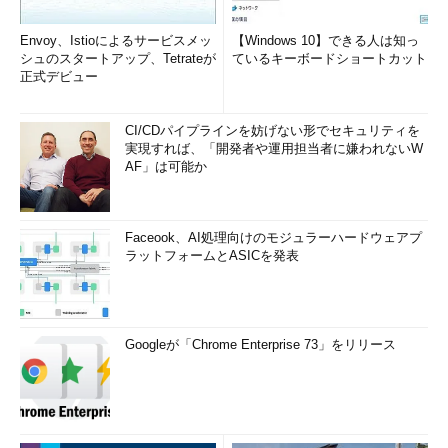
右側にいくつかのポリシーが表示されているが、縮小表示に関
Envoy、Istioによるサービスメッ
【Windows 10】できる人は知っ
する設定が4つほどある（OSやSPなどで利用されるポリシーが
シュのスタートアップ、Tetrateが
ているキーボードショートカット
正式デビュー
異なる）ので、念のために、それらを全部「有効」にしておこ
う。
CI/CDパイプラインを妨げない形でセキュリティを
実現すれば、「開発者や運用担当者に嫌われないW
ポリシー
意味
AF」は可能か
設定
［縮小表示
エクスプローラにおける縮小表示やキャッシュの作成を無効にす
を無効にし
る。Windows Vista／Windows Server 2008以降でのみ利用可
Faceook、AI処理向けのモジュラーハードウェアプ
てアイコン
能。HKEY_CURRENT_USERの
ラットフォームとASICを発表
のみを表示
Software\Microsoft\Windows\CurrentVersion\Policiesにある
する］
Explorer\DisableThumbnailsというレジストリ値に相当。存在
しない場合はDWORD型の値を作成し、内容を1に設定する。こ
の設定を有効にすると、パフォーマンス・オプションの「アイコ
ンの代わりに縮小版を表示する」は常にオフになる
Googleが「Chrome Enterprise 73」をリリース
［ネットワ
共有フォルダ（ネットワーク・フォルダ）に対して、エクスプロ
ーク フォル
ーラにおける縮小表示やキャッシュの作成を無効にする。
ダーで縮小
Windows Vista／Windows Server 2008以降でのみ利用可能。
表示を無効
DisableThumbnailsOnNetworkFoldersというレジストリ値に相
にしてアイ
当。存在しない場合はDWORD型の値を作成し、内容を1に設定