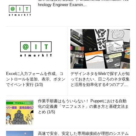
hnology Engineer Examin...
■更新履歴
【2012/05/25】
「縮小表示に関するポリシー設定」の表にお
いて、レジストリの値の名前を
「ExplorerDisableThumbnails」としておりましたが、正しく
は「Explorer\DisableThumbnails」でした。お詫びして訂正い
たします。
【2011/06/03】
Windows Vista／Windows 7／Windows
Excelに入力フォームを作成、コ
デザインネタをWebで探す人が知
Server 2008／Windows Server 2008 R2に関する記述を追加
ントロールを追加、表示、ボタン
っておきたい、日ごろのネタ収集
でイベント実行 (1/3)
と活用を効率化する4つのアプリ
しました。
(1/3)
【2006/02/04】
初版公開。
作業手順書はもういらない！ Puppetにおける自動
化の定義書「マニフェスト」の書き方と基礎文法ま
とめ (1/5)
■この記事と関連性の高い別の記事
Windows 7でフォルダーの名前が変更できない不具合を
解消する
（TIPS）
高速で安全、安定した専用線接続が理想のシステム