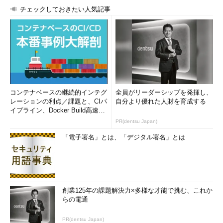
更が行われている。以下では最新版のSPが適用されている
チェックしておきたい人気記事
Windows OS（Windows Vista SP2、Windows Server 2008
SP2、Windows 7 SP1、Windows Server 2008 R2 SP1）を対象
として解説する。
Windows Vista／Windows Server 2008以降でこのThumbs.db
ファイルの作成を抑制する方法はいくつかある。以前のようにフ
ォルダごとのオプションで［縮小版にファイル アイコンを表示
する］を選択すればよいが（OSのバージョンやSPのレベルによ
コンテナベースの継続的インテグ
全員がリーダーシップを発揮し、
レーションの利点／課題と、CIパ
自分より優れた人財を育成する
っては表示されないことがある）、ユーザーごとのデフォルト設
イプライン、Docker Build高速化
定を変更するには、システムのプロパティを利用する。コントロ
のコツ (1/2...
PR(dentsu Japan)
ール・パネルなどでシステムのプロパティを表示させ、［詳細設
「電子署名」とは、「デジタル署名」とは
定］タブにある［パフォーマンス］グループの［設定］ボタンを
クリックする。
創業125年の課題解決力×多様な才能で挑む、これか
らの電通
PR(dentsu Japan)