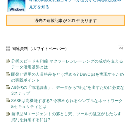
Windowsのcaclsコマンドが出力する内容の意味や
間がかかるようになる。またネットワーク上のフォルダの場合は
見方を知る
トラフィックも多くなるので、そのデメリットを十分考えた上
で、設定していただきたい
過去の連載記事が 201 件あります
●Windows Vista／7／Server 2008／2008 R2の場合
Windows Vista以降のOSでもThumbs.dbファイルは利用され
関連資料（ホワイトペーパー）
PR
ているが、その管理方法はWindows XP／Windows Server 2003
とは少し異なっている。デフォルトではThumbs.dbファイルはユ
分析スピードもF1級 マクラーレンレーシングの成功を支える
ーザー・フォルダの下の特定の場所
データ活用基盤とは
（%LOCALAPPDATA%\Microsoft\Windows\Explorer）にまとめ
開発と運用の人員格差をどう埋める? DevOpsを実現するため
て置かれ、各フォルダの下には作成されない
＊1
。しかし設定に
の実践ポイント
よってはThumbs.dbが作成されることがあるし、このファイルが
AI時代の「市場調査」、データから“答え”を出すために必要な
原因でフォルダの削除ができなくなる（Thumbs.dbが使用中で削
3ステップ
除できないというエラーが表示される）など、トラブルとなるこ
SASEは高機能すぎる? 今求められるシンプルなネットワーク
とも少なくない。
&セキュリティとは
自律型AIエージェントの落とし穴、ツールの乱立がもたらす
＊1
この縮小表示やキャッシュ・ファイルの扱いはWindows
混乱を解消するには?
VistaのSP未適用版とSP1適用版で異なるなど、いくらか仕様変