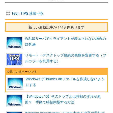
Tech TIPS 連載一覧
新しい連載記事が 1418 件あります
Thumbs.dbファイルの作成を抑制する
Thumbs.dbファイルを作成させたくない場合は、
WSUSサーバでクライアントが表示されない場合の
オプションを変更すればよい。
対処法
（1）
このタブを選択する。
（2）
これをオンにすると、以後は、新しくThu
リモート・デスクトップ接続の色数を変更する（フ
mbs.dbファイルは作成されなくなる。
ルカラーを利用する）
ここにある［縮小版をキャッシュしない］のチェック・ボック
スをオンにすれば、以後、Thumbs.dbファイルは作成されなくな
WindowsでThumbs.dbファイルを作成しないよう
る、だが既存のThumbs.dbが自動的に削除されることはないの
にする
で、必要ならば検索機能で探し出し、すべて削除しておけばよい
だろう。
【Windows 10】そのトラブルは時刻のずれが原
因？ 手動で時刻同期する方法
ところで、このファイルが利用できないと、縮小表示のたびに
画像／写真ファイルの内容を読み出す必要があるため、表示に時