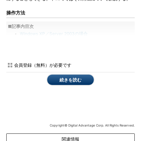
操作方法
■記事内目次
Windows XP／Server 2003の場合
Windows Vista／7／Server 2008／2008 R2の場合
●Windows XP／Server 2003の場合
会員登録（無料）が必要です
画像や写真データの縮小イメージを保存するThumbs.dbファイ
ルを作成させないようにするには、エクスプローラのオプション
続きを読む
を変更する。このためには、エクスプローラの［ツール］－［フ
ォルダ オプション］メニューを実行し、フォルダ・オプショ
ン・ダイアログで［表示］タブを選択する。
Copyright© Digital Advantage Corp. All Rights Reserved.
関連情報