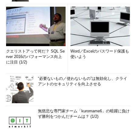
クエリストアって何だ？ SQL Se
Word／Excelのパスワード保護も
rver 2016のパフォーマンス向上
使いよう
に注目 (1/2)
“必要ないもの／使わないもの”は無効化し、クライ
アントのセキュリティを向上させる
無慈悲な専門家チーム「kuromame6」の暗躍に負け
ず勝利をつかんだチームは？ (1/2)