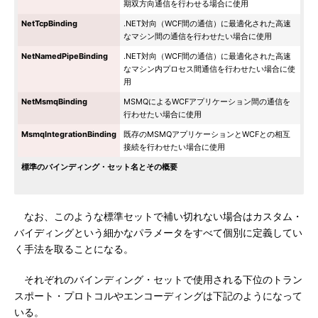
期双方向通信を行わせる場合に使用
NetTcpBinding
.NET対向（WCF間の通信）に最適化された高速
なマシン間の通信を行わせたい場合に使用
NetNamedPipeBinding
.NET対向（WCF間の通信）に最適化された高速
なマシン内プロセス間通信を行わせたい場合に使
用
NetMsmqBinding
MSMQによるWCFアプリケーション間の通信を
行わせたい場合に使用
MsmqIntegrationBinding
既存のMSMQアプリケーションとWCFとの相互
接続を行わせたい場合に使用
標準のバインディング・セット名とその概要
なお、このような標準セットで補い切れない場合はカスタム・
バイディングという細かなパラメータをすべて個別に定義してい
く手法を取ることになる。
それぞれのバインディング・セットで使用される下位のトラン
スポート・プロトコルやエンコーディングは下記のようになって
いる。