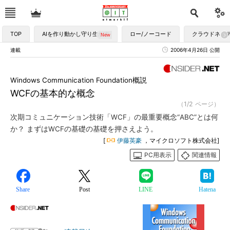
TOP
AIを作り動かし守り生かす
ロー/ノーコード
クラウドネイ
連載
2006年4月26日 公開
Windows Communication Foundation概説
WCFの基本的な概念
（1/2 ページ）
次期コミュニケーション技術「WCF」の最重要概念“ABC”とは何
か？ まずはWCFの基礎の基礎を押さえよう。
[
伊藤英豪
，マイクロソフト株式会社]
PC用表示
関連情報
Share
Post
LINE
Hatena