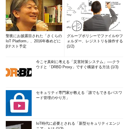
聖夜にお披露目された「さくらの
グループポリシーでファイルやフ
IoT Platform」、2016年春めどに
ォルダー、レジストリを操作する
βテスト予定
(1/2)
今こそ真剣に考える「災害対策システム」──クラ
ウドと「DRBD Proxy」ですぐ構築する方法 (1/3)
セキュリティ専門家が教える「誰でもできるパスワ
ード管理のやり方」
IoT時代に必要とされる「新型セキュリティエンジ
ニア」とは (1/3)