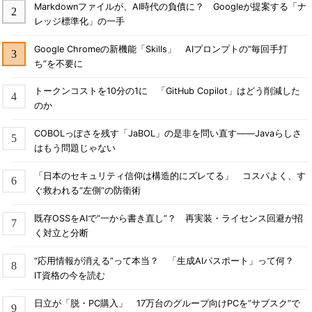
Markdownファイルが、AI時代の負債に？ Googleが提案する「ナ
レッジ標準化」の一手
Google Chromeの新機能「Skills」 AIプロンプトの“毎回手打
ち”を不要に
トークンコストを10分の1に 「GitHub Copilot」はどう削減した
のか
COBOLっぽさを残す「JaBOL」の是非を問い直す――Javaらしさ
はもう問題じゃない
「日本のセキュリティ信仰は構造的にズレてる」 コスパよく、す
ぐ救われる“左側”の防衛術
既存OSSをAIで“一から書き直し”？ 再実装・ライセンス回避が招
く対立と分断
“応用情報が消える”って本当？ 「生成AIパスポート」って何？
IT資格の今を読む
日立が「脱・PC購入」 17万台のグループ向けPCを“サブスク”で