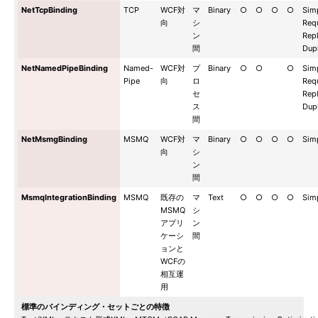
NetTcpBinding
TCP
WCF対
マ
Binary
○
○
○
○
Sim
向
シ
Req
ン
Rep
間
Dup
NetNamedPipeBinding
Named-
WCF対
プ
Binary
○
○
○
Sim
Pipe
向
ロ
Req
セ
Rep
ス
Dup
間
NetMsmgBinding
MSMQ
WCF対
マ
Binary
○
○
○
○
Sim
向
シ
ン
間
MsmqIntegrationBinding
MSMQ
既存の
マ
Text
○
○
○
○
Sim
MSMQ
シ
アプリ
ン
ケーシ
間
ョンと
WCFの
相互運
用
標準のバインディング・セットごとの特徴