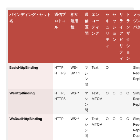
バインディング・セット
通信プ
相互
通
エン
セ
セ
リ
ト
メ
名
ロトコ
運用
信
コー
キ
ッ
ラ
ラ
ジ
ル
性
区
ディ
ュ
シ
イ
ン
パ
間
ング
リ
ョ
ア
ザ
テ
ン
ビ
ク
ィ
リ
シ
テ
ョ
ィ
ン
BasicHttpBinding
HTTP、
WS-I
マ
Text
○
Sim
HTTPS
BP 1.1
シ
Req
ン
Rep
間
WsHttpBinding
HTTP、
WS-*
マ
Text、
○
○
○
○
Sim
HTTPS
シ
MTOM
Req
ン
Rep
間
WsDualHttpBinding
HTTP
WS-*
マ
Text、
○
○
○
○
Sim
シ
MTOM
Req
ン
Repl
間
Dup