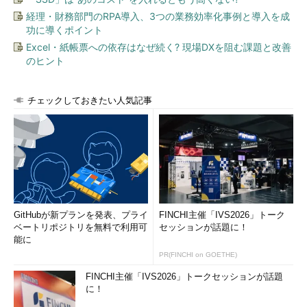
経理・財務部門のRPA導入、3つの業務効率化事例と導入を成
功に導くポイント
Excel・紙帳票への依存はなぜ続く? 現場DXを阻む課題と改善
のヒント
チェックしておきたい人気記事
GitHubが新プランを発表、プライ
FINCHI主催「IVS2026」トーク
ベートリポジトリを無料で利用可
セッションが話題に！
能に
PR(FINCHI on GOETHE)
FINCHI主催「IVS2026」トークセッションが話題
に！