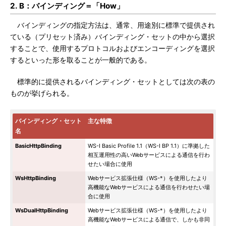
2. B：バインディング＝「How」
バインディングの指定方法は、通常、用途別に標準で提供され
ている（プリセット済み）バインディング・セットの中から選択
することで、使用するプロトコルおよびエンコーディングを選択
するといった形を取ることが一般的である。
標準的に提供されるバインディング・セットとしては次の表の
ものが挙げられる。
バインディング・セット
主な特徴
名
BasicHttpBinding
WS-I Basic Profile 1.1（WS-I BP 1.1）に準拠した
相互運用性の高いWebサービスによる通信を行わ
せたい場合に使用
WsHttpBinding
Webサービス拡張仕様（WS-*）を使用したより
高機能なWebサービスによる通信を行わせたい場
合に使用
WsDualHttpBinding
Webサービス拡張仕様（WS-*）を使用したより
高機能なWebサービスによる通信で、しかも非同