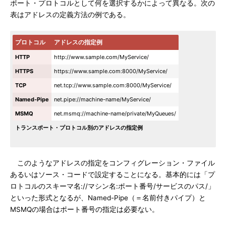
ポート・プロトコルとして何を選択するかによって異なる。次の
表はアドレスの定義方法の例である。
プロトコル
アドレスの指定例
HTTP
http://www.sample.com/MyService/
HTTPS
https://www.sample.com:8000/MyService/
TCP
net.tcp://www.sample.com:8000/MyService/
Named-Pipe
net.pipe://machine-name/MyService/
MSMQ
net.msmq://machine-name/private/MyQueues/
トランスポート・プロトコル別のアドレスの指定例
このようなアドレスの指定をコンフィグレーション・ファイル
あるいはソース・コードで設定することになる。基本的には「プ
ロトコルのスキーマ名://マシン名:ポート番号/サービスのパス/」
といった形式となるが、Named-Pipe（＝名前付きパイプ）と
MSMQの場合はポート番号の指定は必要ない。