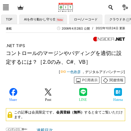
TOP
AIを作り動かし守り生かす
ロー/ノーコード
クラウドネイ
2022年10月24日 更新
連載
2006年4月28日 公開
.NET TIPS
コントロールのマージンやパディングを適切に設
定するには？［2.0のみ、C#、VB］
[
一色政彦
，デジタルアドバンテージ]
PC用表示
関連情報
Share
Post
LINE
Hatena
この記事は会員限定です。
会員登録（無料）
すると全てご覧いただけ
ます。
連載目次