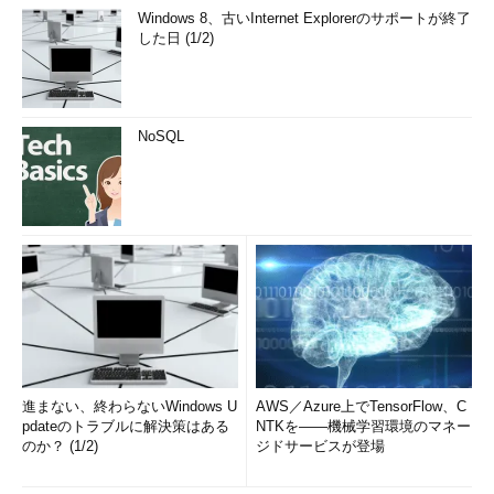
Windows 8、古いInternet Explorerのサポートが終了
した日 (1/2)
NoSQL
進まない、終わらないWindows U
AWS／Azure上でTensorFlow、C
pdateのトラブルに解決策はある
NTKを――機械学習環境のマネー
のか？ (1/2)
ジドサービスが登場