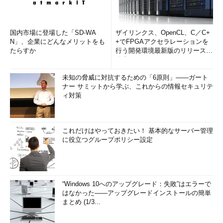
国内市場に登場した「SD-WA
ザイリンクス、OpenCL、C／C+
N」、企業にどんなメリットをも
+でFPGAアクセラレーションを
たらすか
行う開発環境最新版のリリースを
発表
未知の脅威に対抗するための「6原則」――ガート
ナー サミットから学ぶ、これからの情報セキュリテ
ィ対策
これだけはやっておきたい！ 基本的なサーバー管理
に役立つグループポリシー設定
“Windows 10へのアップグレード：失敗”はエラーで
はなかった――アップグレードインストールの簡単
まとめ (1/3...