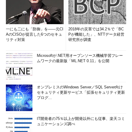
一にも二にも「防御」を――元CI
2018年の災害では34.2％で「BC
AのCISOが提言した6つのセキュ
Pが機能した」、NTTデータ経営
リティ対策
研究所が調査
Microsoftが.NET用オープンソース機械学習フレー
ムワークの最新版「ML.NET 0.11」を公開
オンプレミスのWindows Server／SQL Server向け
セキュリティ更新サービス「拡張セキュリティ更新
プログ...
IT開発者の75％以上が開発以外にも従事、楽天コミ
ュニケーションズ調べ