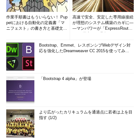
作業手順書はもういらない！ Pup
高速で安全、安定した専用線接続
petにおける自動化の定義書「マ
が理想のシステム構築のカギに―
ニフェスト」の書き方と基礎文法
―マンパワーが「ExpressRout
まとめ (1/5)
e」を導入した理由
Bootstrap、Emmet、レスポンシブWebデザイン対
応を強化したDreamweaver CC 2015を使ってみ...
「Bootstrap 4 alpha」が登場
より広がったカリキュラムを通過点に若者は上を目
指す (1/2)