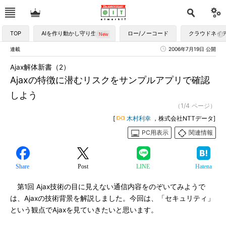
TOP
AIを作り動かし守り生かす
ロー/ノーコード
クラウドネイ
連載
2006年7月19日 公開
Ajax解体新書（2）
Ajaxの特徴に潜むリスクをサンプルアプリで確認
しよう
（1/4 ページ）
[
木村利幸
，株式会社NTTデータ]
PC用表示
関連情報
Share
Post
LINE
Hatena
第1回 Ajax技術の目に見えない通信内容をのぞいてみようで
は、Ajaxの技術背景を解説しました。今回は、「セキュリティ」
という観点でAjaxを見ていきたいと思います。