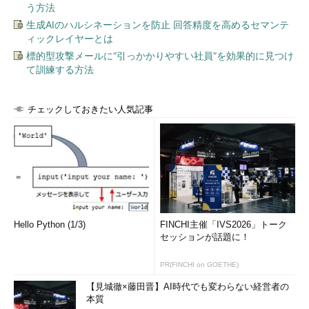
う方法
C:\>
popd
……元のフォルダーへ復帰
生成AIのハルシネーションを防止 回答精度を高めるセマンテ
ィックレイヤーとは
C:\Documents and Settings\Administrator>
popd
……元のフ
標的型攻撃メールに“引っかかりやすい社員”を効果的に見つけ
て訓練する方法
ォルダーへ復帰
C:\Documents and Settings\Administrator>
……これ以上戻
チェックしておきたい人気記事
らない
このように、pushd／popdを使えば、元のフォルダーへ簡単に
戻れるし、同一ドライブ上だけでなく、別のドライブ上のカレン
トフォルダーへ移動したり、そこから戻ったりできる。
Hello Python (1/3)
FINCHI主催「IVS2026」トーク
なおUNIXなどでは、ディレクトリスタックの先頭の2つのエン
セッションが話題に！
トリを交換する機能があるが（現在のカレントフォルダーと、1
つ前のカレントフォルダーを交換する。何度も繰り返すと、それ
PR(FINCHI on GOETHE)
らの間で素早く、行ったり来たりできる）、Windows OSの
【見城徹×藤田晋】AI時代でも変わらない経営者の
pushdにはそのような機能はない。引数なしで実行すると、ディ
本質