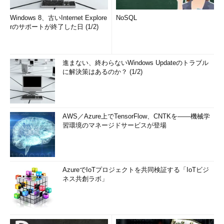
Windows 8、古いInternet Explore
NoSQL
rのサポートが終了した日 (1/2)
進まない、終わらないWindows Updateのトラブル
に解決策はあるのか？ (1/2)
AWS／Azure上でTensorFlow、CNTKを――機械学
習環境のマネージドサービスが登場
AzureでIoTプロジェクトを共同検証する「IoTビジ
ネス共創ラボ」