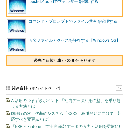
pushd／popdでフォルダーを移動する
C:\Program Files\Microsoft Office>
pushd f:\PRJ\Program
……F:\PRJ\Programへ移動
コマンド・プロンプトでファイル共有を管理する
F:\PRJ\Program>
pushd
……pushdの履歴
C:\Program Files\Microsoft Office
……スタックの一番上
C:\WINDOWS\system32
匿名ファイルアクセスを許可する【Windows OS】
C:\WINDOWS
C:\
C:\Documents and Settings\Administrator
……スタックの一
過去の連載記事が 238 件あります
番下
F:\PRJ\Program>
popd
……（直前の）元のフォルダーへ復帰
関連資料（ホワイトペーパー）
PR
C:\Program Files\Microsoft Office>
popd
……元のフォルダー
へ復帰
AI活用のつまずきポイント 「社内データ活用の壁」を乗り越
える方法とは
C:\WINDOWS\system32>
popd
……元のフォルダーへ復帰
国税庁の次世代基幹システム「KSK2」稼働開始に向けて、対
応すべき変更点とは?
C:\WINDOWS>
popd
……元のフォルダーへ復帰
「ERP × kintone」で実践 基幹データの入力・活用を柔軟に行