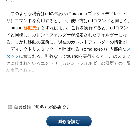
い。
このような場合はcdの代わりにpushd（プッシュディレクト
リ）コマンドを利用するとよい。使い方はcdコマンドと同じく、
「pushd
移動先
」とすればよい。これを実行すると、cdコマン
ドと同様に、カレントフォルダーが指定されたフォルダーにな
る。しかし移動の直前に、現在のカレントフォルダーの情報が
「ディレクトリスタック」と呼ばれる（cmd.exeの）内部的な
ス
タック
に積まれる。引数なしでpushdを実行すると、このスタッ
クに積まれているエントリ（カレントフォルダーの履歴）の一覧
が表示される。
●popdで元のフォルダーへ戻る
pushdでスタックに積まれたカレントフォルダーの履歴情報
は、popd（ポップディレクトリ）コマンドで1つずつ取り出し、
会員登録（無料）が必要です
元の場所へ戻ることができる。popdコマンドには引数はなく、
単にpopdというコマンドを実行すればよい。すると、カレント
続きを読む
フォルダーが、pushdで保存されていた場所へ戻る。pushdの結
果はスタックになっているので、popdを連続して実行すれば、
順番に元のフォルダーへ戻ることができる。ただし最初の場所ま