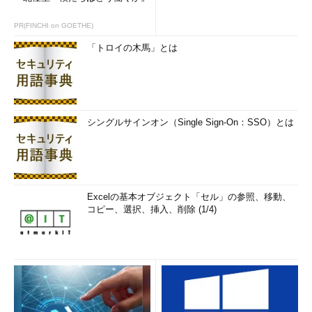
ステータス ローカル名 リモート名 ネットワーク名
PR(FINCHI on GOETHE)
------------------------------------------------------------
「トロイの木馬」とは
OK Z: \\Server1\usr Microsoft Windows
Network
コマンドは正常に終了しました。
Z:\user01\command>
popd
……popdで戻る
シングルサインオン（Single Sign-On：SSO）とは
C:\>
……元の場所
Excelの基本オブジェクト「セル」の参照、移動、
■関連記事（Windows Server Insider）
コピー、選択、挿入、削除 (1/4)
コマンド・プロンプトで入力補完機能を使う方法
（TIPS）
コマンドライン徹底活用
（連載）
■この記事と関連性の高い別の記事