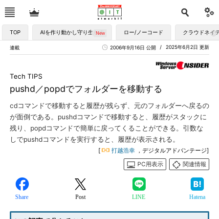
TOP
AIを作り動かし守り生かす
ロー/ノーコード
クラウドネイ
2025年6月2日 更新
連載
2006年9月16日 公開
Tech TIPS
pushd／popdでフォルダーを移動する
cdコマンドで移動すると履歴が残らず、元のフォルダーへ戻るの
が面倒である。pushdコマンドで移動すると、履歴がスタックに
残り、popdコマンドで簡単に戻ってくることができる。引数な
しでpushdコマンドを実行すると、履歴が表示される。
[
打越浩幸
，デジタルアドバンテージ]
PC用表示
関連情報
Share
Post
LINE
Hatena