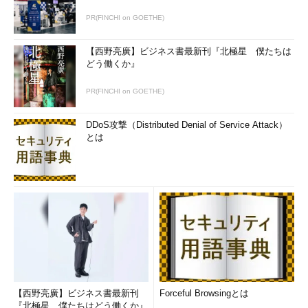
レクトリスタックの内容が表示される。
PR(FINCHI on GOETHE)
●pushdでUNCを指定する
【西野亮廣】ビジネス書最新刊『北極星 僕たちは
pushdの引数として、\\server1\usr\user01\commandのような
どう働くか』
UNC
パスを指定すると、Windows OSでは、適当な空きドライブ
に指定されたドライブ文字をマップし、そのドライブに移動して
PR(FINCHI on GOETHE)
カレントフォルダーを設定する、という機能がある。「net use
* \\server1\usr」「pushd \user01\command」というコマンドを
DDoS攻撃（Distributed Denial of Service Attack）
連続で実行したのとほぼ同じ効果がある。この場合、popdを実
とは
行すると、元のフォルダーへ戻るだけでなく、ドライブのマップ
も解除される。
C:\>
pushd \\server1\usr\user01\command
……UNCでpushd
する
Z:\user01\command>
……移動先。Z:ドライブにマップされ
ている
Z:\user01\command>
net use
……マップの状況
【西野亮廣】ビジネス書最新刊
Forceful Browsingとは
新しい接続は記憶されません。
『北極星 僕たちはどう働くか』