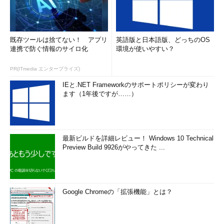
これだけは覚えておきたいWindowsのコマンドプロンプ
トの使い方
（TIPS）
エクスプローラでカレント・フォルダを選択してコマン
ド・プロンプトを開く
（TIPS）
既存ツールは捨てない！ アプリ
英語版と日本語版、どっちのOS
連携で防ぐ情報のサイロ化
エクスプローラでファイルの移動／コピーを簡単、確実
環境が使いやすい？
に行う方法
（TIPS）
PR(ITmedia エンタープライズ)
使用中のファイルをmovefileコマンドで次回起動時に削
除する
（TIPS）
IEと.NET Frameworkのサポートポリシーが変わり
ます（1年後ですが……）
パッチ適用時にOfficeのインストールCDを要求されない
ようにする方法（Office 2000／Office XP編）
（TIPS）
「
Tech TIPS
」
最新ビルドを詳細レビュー！ Windows 10 Technical
Preview Build 9926がやってきた ...
Google Chromeの「拡張機能」とは？