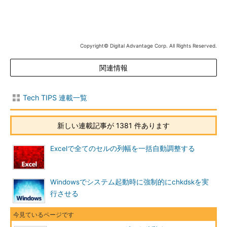
で戻ると（ディレクトリスタックが空だと）、popdしてもカレ
ントフォルダーは変化しない。
Copyright© Digital Advantage Corp. All Rights Reserved.
C:\Documents and Settings\Administrator>
cd
……最初の場
所は？
関連情報
C:\Documents and Settings\Administrator
C:\Documents and Settings\Administrator>
Tech TIPS 連載一覧
pushd c:\
……
c:\へ移動
新しい連載記事が 1381 件あります
C:\>
pushd WINDOWS
……C:\WINDOWSへ移動
Excelで全てのセルの列幅を一括自動調整する
C:\WINDOWS>
pushd system32
……
C:\WINDOWS\system32へ移動
Windowsでシステム起動時に強制的にchkdskを実
C:\WINDOWS\system32>
pushd "C:\Program
行させる
Files\Microsoft Office"
……C:\Program Files\Microsoft
Officeへ移動