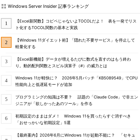
Windows Server Insider 記事ランキング
【Excel新関数】コピペじゃないよTOCOLだよ！ 表を一発でリス
ト化するTOCOL関数の基本と実践
【Windows 11ダイエット術】「隠れた不要サービス」を停止して
軽量化する
【Excel新機能】データが増えるたびに数式を直すのはもう終わ
り。動的配列関数とスピル演算子（#）の威力とは
Windows 11が軽快に？ 2026年5月パッチ「KB5089549」でCPU
性能向上と低遅延モードが追加
プログラミングの知識は不要？ 話題の「Claude Code」で非エン
ジニアが「欲しかったあのツール」を作る
初期設定のままはダメ！ Windows 11を買ったらすぐ消すべき
「おせっかいな初期設定」5選
【最終案内】2026年6月にWindows 11が起動不能に？ 「セキュ