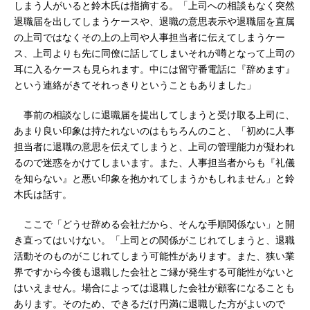
しまう人がいると鈴木氏は指摘する。「上司への相談もなく突然
退職届を出してしまうケースや、退職の意思表示や退職届を直属
の上司ではなくその上の上司や人事担当者に伝えてしまうケー
ス、上司よりも先に同僚に話してしまいそれが噂となって上司の
耳に入るケースも見られます。中には留守番電話に『辞めます』
という連絡がきてそれっきりということもありました」
事前の相談なしに退職届を提出してしまうと受け取る上司に、
あまり良い印象は持たれないのはもちろんのこと、「初めに人事
担当者に退職の意思を伝えてしまうと、上司の管理能力が疑われ
るので迷惑をかけてしまいます。また、人事担当者からも『礼儀
を知らない』と悪い印象を抱かれてしまうかもしれません」と鈴
木氏は話す。
ここで「どうせ辞める会社だから、そんな手順関係ない」と開
き直ってはいけない。「上司との関係がこじれてしまうと、退職
活動そのものがこじれてしまう可能性があります。また、狭い業
界ですから今後も退職した会社とご縁が発生する可能性がないと
はいえません。場合によっては退職した会社が顧客になることも
あります。そのため、できるだけ円満に退職した方がよいので