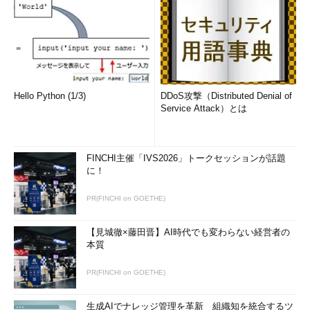
Hello Python (1/3)
DDoS攻撃（Distributed Denial of
Service Attack）とは
FINCHI主催「IVS2026」トークセッションが話題
に！
PR(FINCHI on GOETHE)
【見城徹×藤田晋】AI時代でも変わらない経営者の
本質
PR(FINCHI on GOETHE)
生成AIでナレッジ管理を革新 組織知を統合するツ