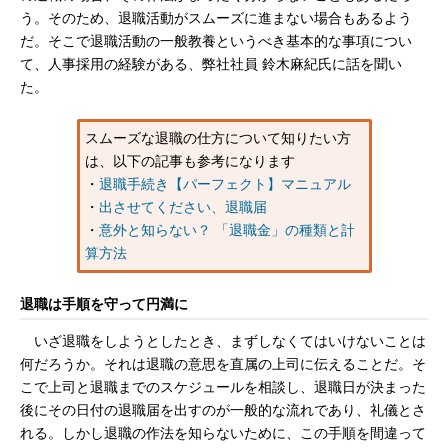
う。そのため、退職活動がスムーズに進まない場合もあるよう
だ。そこで退職活動の一般教養というべき基本的な事項につい
て、人事採用の経験がある、弊社社員 鈴木麻紀氏に話を聞い
た。
スムーズな退職の仕方について知りたい方
は、以下の記事も参考になります
・
退職手続き【パーフェクト】マニュアル
・
出させてください、退職届
・
意外と知らない？ 「退職金」の種類と計
算方法
退職は手順を守って円満に
いざ退職をしようとしたとき、まずしなくてはいけないことは
何だろうか。それは退職の意思を直属の上司に伝えることだ。そ
こで上司と退職までのスケジュールを相談し、退職日が決まった
後にその日付の退職届を出すのが一般的な流れであり、礼儀とさ
れる。しかし退職の作法を知らないために、この手順を間違って