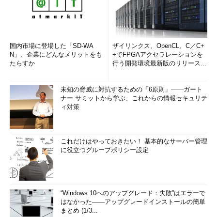
国内市場に登場した「SD-WA
ザイリンクス、OpenCL、C／C+
N」、企業にどんなメリットをも
+でFPGAアクセラレーションを
たらすか
行う開発環境最新版のリリースを
発表
未知の脅威に対抗するための「6原則」――ガート
ナー サミットから学ぶ、これからの情報セキュリテ
ィ対策
これだけはやっておきたい！ 基本的なサーバー管理
に役立つグループポリシー設定
“Windows 10へのアップグレード：失敗”はエラーで
はなかった――アップグレードインストールの簡単
まとめ (1/3...