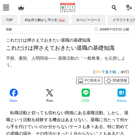
TOP
AIを作り動かし守り生かす
ロー/ノーコード
クラウドネイ
特集
2006年11月21日 公開
これだけは押さえておきたい退職の基礎知識
これだけは押さえておきたい退職の基礎知識
手順、書類、人間関係―― 退職活動の「一般教養」を伝授しよ
う。
[
千葉大輔
，＠IT]
PC用表示
関連情報
Share
Post
LINE
Hatena
転職活動と切っても切れない関係にある退職活動。しかし、退
職という活動を経験する機会はあまりない。退職に当たって何か
ら手を付けていいのか分からないケースも多々ある。特に初めて
の退職の場合、その作法がまったく分からないこともあるだろ