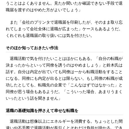
うことはよくありません。見たか聞いたか確認できない手段で退
職届を渡すのはやめた方がよいでしょう」
また「会社のプリンタで退職届を印刷したが、そのまま取り忘
れてしまって会社全体に退職が広まった」ケースもあるようだ。
くれぐれも退職届の取り扱いには気を付けたい。
そのほか知っておきたい作法
退職活動で気を付けたいことはほかにもある。「自分の転職が
決まったからといって同僚を誘うのはやめましょう」と鈴木氏は
話す。自分は内定が出ていても同僚は一から転職活動をすること
になる。同僚にも内定が出るとは限らない。もし同僚の転職が成
功したとしても、転職先の企業で「こんなはずではなかった」と
同僚が思う場合もあるようだ。「こういった場合、あまりうまく
いったという話を聞きません」
退職の基礎知識を押さえて幸せな転職を
退職活動は想像以上にエネルギーを消費する。ちょっとした間
違いや不手際で退職活動が長引くとそれだけ負担が掛かる。でき