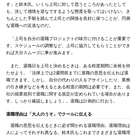
す」と鈴木氏。いくら上司に対して思うところがあったとして
も、決して感情を逆なでするような態度を取ってはいけない。き
ちんとした手順を踏んで上司との関係を良好に保つことが、円満
な退職への近道なのだ。
「上司を自分の退職プロジェクトの味方に付けることが重要で
す。スケジュールの調整など、上司に協力してもらうことができ
れば大分スムーズに事が進みます」
また、退職日を上司と決めるときは、ある程度期間に余裕を持
たせよう。「法律上では2週間前までに退職の意思を伝えれば退
職できます。しかし、自分の代わりの人をアサインしたり、業務
の引き継ぎなどを考えるとある程度の期間は必要です。また、会
社の就業規則で退職に関する規定が定められている場合がありま
す。しっかり確認しましょう」。退職は計画的に行おう。
退職理由は「大人のうそ」でクールに伝える
退職の意思を伝えるときに必ず聞かれる退職理由。退職理由は
人によってそれぞれ異なる。鈴木氏もこれまでさまざまな退職理