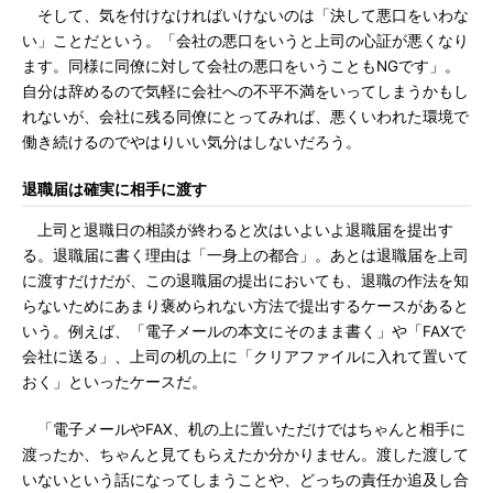
そして、気を付けなければいけないのは「決して悪口をいわな
い」ことだという。「会社の悪口をいうと上司の心証が悪くなり
ます。同様に同僚に対して会社の悪口をいうこともNGです」。
自分は辞めるので気軽に会社への不平不満をいってしまうかもし
れないが、会社に残る同僚にとってみれば、悪くいわれた環境で
働き続けるのでやはりいい気分はしないだろう。
退職届は確実に相手に渡す
上司と退職日の相談が終わると次はいよいよ退職届を提出す
る。退職届に書く理由は「一身上の都合」。あとは退職届を上司
に渡すだけだが、この退職届の提出においても、退職の作法を知
らないためにあまり褒められない方法で提出するケースがあると
いう。例えば、「電子メールの本文にそのまま書く」や「FAXで
会社に送る」、上司の机の上に「クリアファイルに入れて置いて
おく」といったケースだ。
「電子メールやFAX、机の上に置いただけではちゃんと相手に
渡ったか、ちゃんと見てもらえたか分かりません。渡した渡して
いないという話になってしまうことや、どっちの責任か追及し合