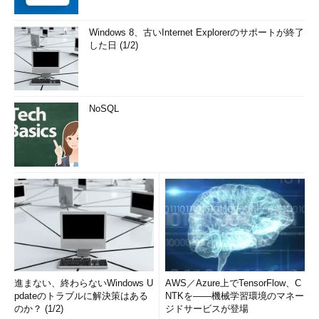
Windows 8、古いInternet Explorerのサポートが終了
した日 (1/2)
NoSQL
進まない、終わらないWindows U
AWS／Azure上でTensorFlow、C
pdateのトラブルに解決策はある
NTKを――機械学習環境のマネー
のか？ (1/2)
ジドサービスが登場