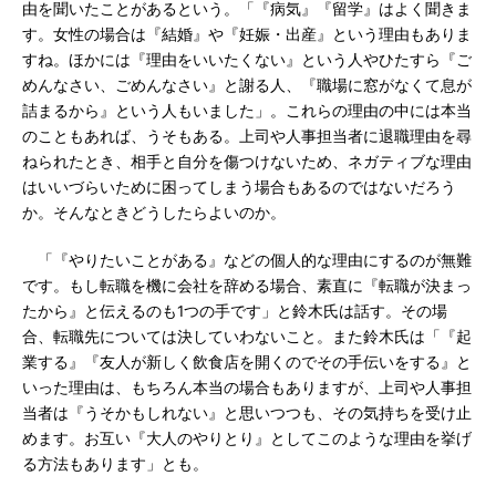
由を聞いたことがあるという。「『病気』『留学』はよく聞きま
す。女性の場合は『結婚』や『妊娠・出産』という理由もありま
すね。ほかには『理由をいいたくない』という人やひたすら『ご
めんなさい、ごめんなさい』と謝る人、『職場に窓がなくて息が
詰まるから』という人もいました」。これらの理由の中には本当
のこともあれば、うそもある。上司や人事担当者に退職理由を尋
ねられたとき、相手と自分を傷つけないため、ネガティブな理由
はいいづらいために困ってしまう場合もあるのではないだろう
か。そんなときどうしたらよいのか。
「『やりたいことがある』などの個人的な理由にするのが無難
です。もし転職を機に会社を辞める場合、素直に『転職が決まっ
たから』と伝えるのも1つの手です」と鈴木氏は話す。その場
合、転職先については決していわないこと。また鈴木氏は「『起
業する』『友人が新しく飲食店を開くのでその手伝いをする』と
いった理由は、もちろん本当の場合もありますが、上司や人事担
当者は『うそかもしれない』と思いつつも、その気持ちを受け止
めます。お互い『大人のやりとり』としてこのような理由を挙げ
る方法もあります」とも。