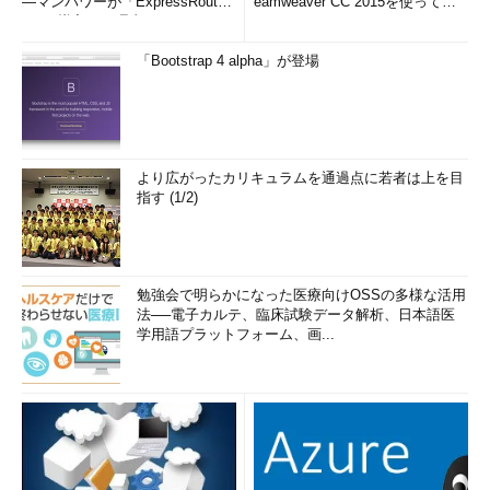
―マンパワーが「ExpressRout
eamweaver CC 2015を使って
e」を導入した理由
み...
「Bootstrap 4 alpha」が登場
より広がったカリキュラムを通過点に若者は上を目
指す (1/2)
勉強会で明らかになった医療向けOSSの多様な活用
法──電子カルテ、臨床試験データ解析、日本語医
学用語プラットフォーム、画...