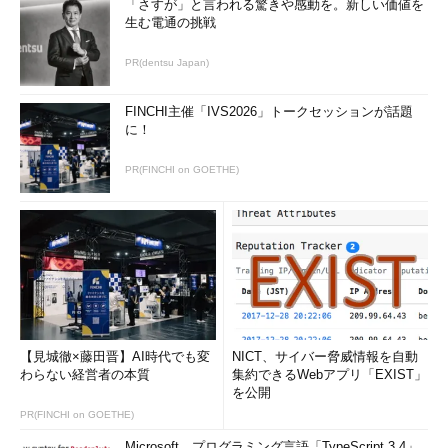
「さすが」と言われる驚きや感動を。新しい価値を
生む電通の挑戦
PR(dentsu Japan)
FINCHI主催「IVS2026」トークセッションが話題
に！
PR(FINCHI on GOETHE)
【見城徹×藤田晋】AI時代でも変
NICT、サイバー脅威情報を自動
わらない経営者の本質
集約できるWebアプリ「EXIST」
を公開
PR(FINCHI on GOETHE)
Microsoft、プログラミング言語「TypeScript 3.4」