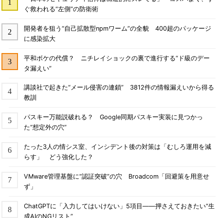
ぐ救われる“左側”の防衛術
開発者を狙う“自己拡散型npmワーム”の全貌 400超のパッケージ
に感染拡大
平和ボケの代償？ ニチレイショックの裏で進行する“ド級のデー
タ漏えい”
講談社で起きた“メール侵害の連鎖” 3812件の情報漏えいから得る
教訓
パスキー万能説破れる？ Google同期パスキー実装に見つかっ
た“想定外の穴”
たった3人の情シス室、インシデント後の対策は「むしろ運用を減
らす」 どう強化した？
VMware管理基盤に“認証突破”の穴 Broadcom「回避策を用意せ
ず」
ChatGPTに「入力してはいけない」5項目――押さえておきたい“生
成AIのNGリスト”