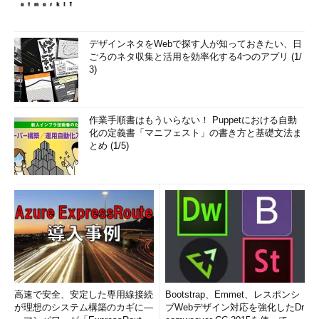
デザインネタをWebで探す人が知っておきたい、日
ごろのネタ収集と活用を効率化する4つのアプリ (1/
3)
作業手順書はもういらない！ Puppetにおける自動
化の定義書「マニフェスト」の書き方と基礎文法ま
とめ (1/5)
高速で安全、安定した専用線接続
Bootstrap、Emmet、レスポンシ
が理想のシステム構築のカギに―
ブWebデザイン対応を強化したDr