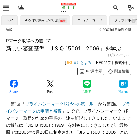
TOP
AIを作り動かし守り生かす
ロー/ノーコード
クラウドネイ
連載
2007年1月10日 公開
Pマーク取得への道（7）
新しい審査基準「JIS Q 15001：2006」を学ぶ
（1/3 ページ）
[
直江とよみ
，NECソフト株式会社]
PC用表示
関連情報
Share
Post
LINE
Hatena
第1回「
プライバシーマーク取得への第一歩
」から第6回「
プラ
イバシーマークの申請と審査
」までで、プライバシーマーク（P
マーク）取得のための手順の一連を解説してきました。いままで
の解説は「JIS Q 15001：1999」を対象にしてきましたが、最終
回では2006年5月20日に制定された「JIS Q 15001：2006」との