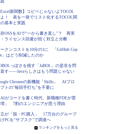
課題
Excel新関数】コピペじゃないよTOCOL
よ！ 表を一発でリスト化するTOCOL関
数の基本と実践
存OSSをAIで“一から書き直し”？ 再実
装・ライセンス回避が招く対立と分断
ークンコストを10分の1に 「GitHub Cop
lot」はどう削減したのか
OBOLっぽさを残す「JaBOL」の是非を問
直す――Javaらしさはもう問題じゃない
oogle Chromeの新機能「Skills」 AIプロ
プトの“毎回手打ち”を不要に
AIがコードを書く時代、新職種FDEが需
要増」 7割のエンジニアが思う理由
立が「脱・PC購入」 17万台のグループ
けPCを“サブスク”で調達へ
»
ランキングをもっと見る