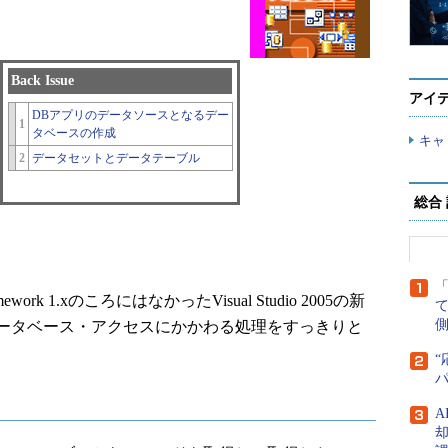
Back Issue
アイ
DBアプリのデータソースとなるデー
1
タベースの作成
キャ
2
データセットとデータテーブル
総合
k 1.xのころにはなかったVisual Studio 2005の新
側
ータベース・アクセスにかかわる処理をすっきりと
“
A