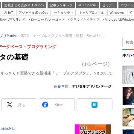
連載まとめ読み＠IT eBook
記事ランキング
＠IT Special
セミナー
ホワイト
AI IoT
アジャイル/DevOps
セキュリティ
キャリア&スキル
Windows
初
り動かし守り生かす
ローコード/ノーコード
クラウドネイティブ
Microsoft&Windo
Server & Storage
HTML5 + UX
リInsider
第3回 テーブルアダプタの基礎：連載：Visual Stu...
Smart & Social
ndowsデータベース・プログラミング
Coding Edge
プタの基礎
ホワ
Java Agile
（1/3 ページ）
Database Expert
すっきりと実装できる新機能「テーブルアダプタ」。VB 2005で
Linux ＆ OSS
[
遠藤孝信
，
デジタルアドバンテージ
]
Master of IP Networ
Security & Trust
見る
Share
Test & Tools
Insider.NET
Insider.NET
ブログ