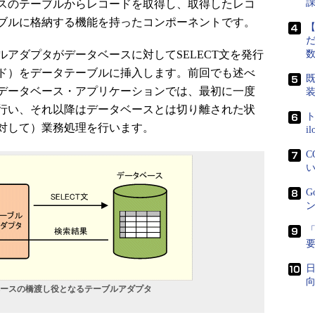
スのテーブルからレコードを取得し、取得したレコ
ブルに格納する機能を持ったコンポーネントです。
【
だ
アダプタがデータベースに対してSELECT文を発行
ド）をデータテーブルに挿入します。前回でも述べ
既
owsデータベース・アプリケーションでは、最初に一度
行い、それ以降はデータベースとは切り離された状
ト
対して）業務処理を行います。
i
C
い
G
ン
「
日
向
ベースの橋渡し役となるテーブルアダプタ