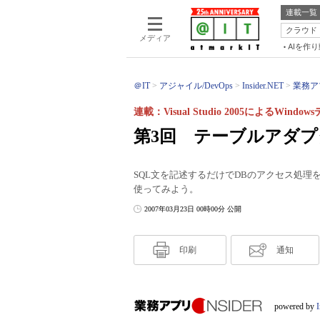
連載一覧
クラウド
メディア
AIを作
＠IT
アジャイル/DevOps
Insider.NET
業務アプ
連載：Visual Studio 2005によるWi
第3回 テーブルアダ
SQL文を記述するだけでDBのアクセス処理を
使ってみよう。
2007年03月23日 00時00分 公開
印刷
通知
powered by