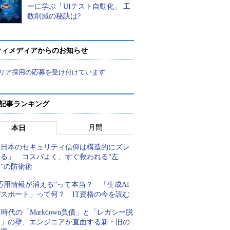
ーに学ぶ「UIテスト自動化」 工
数削減の秘訣は?
ティメディアからのお知らせ
リア採用の応募を受け付けています
 記事ランキング
月間
本日
「日本のセキュリティ信仰は構造的にズレ
てる」 コスパよく、すぐ救われる“左
”の防衛術
応用情報が消える”って本当？ 「生成AI
パスポート」って何？ IT資格の今を読む
I時代の「Markdown負債」と「レガシー脱
却」の壁、エンジニアが直面する新・旧の