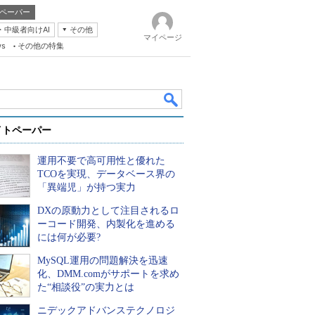
ペーパー
・中級者向けAI
その他
マイページ
ws
その他の特集
イトペーパー
運用不要で高可用性と優れた
TCOを実現、データベース界の
「異端児」が持つ実力
DXの原動力として注目されるロ
k
ーコード開発、内製化を進める
には何が必要?
MySQL運用の問題解決を迅速
化、DMM.comがサポートを求め
た“相談役”の実力とは
ニデックアドバンステクノロジ