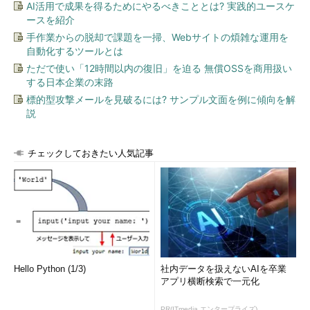
AI活用で成果を得るためにやるべきこととは? 実践的ユースケ
ースを紹介
手作業からの脱却で課題を一掃、Webサイトの煩雑な運用を
自動化するツールとは
ただで使い「12時間以内の復旧」を迫る 無償OSSを商用扱い
する日本企業の末路
標的型攻撃メールを見破るには? サンプル文面を例に傾向を解
説
チェックしておきたい人気記事
Hello Python (1/3)
社内データを扱えないAIを卒業
アプリ横断検索で一元化
PR(ITmedia エンタープライズ)