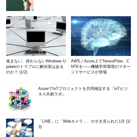
進まない、終わらないWindows U
AWS／Azure上でTensorFlow、C
pdateのトラブルに解決策はある
NTKを――機械学習環境のマネー
のか？ (1/2)
ジドサービスが登場
AzureでIoTプロジェクトを共同検証する「IoTビジ
ネス共創ラボ」
「LINE」に「Webカメラ」、のぞき見られた1月 (1/
3)