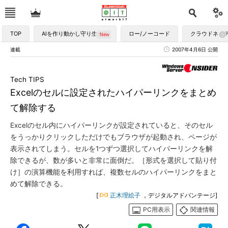
TOP
AIを作り動かし守り生かす
ロー/ノーコード
クラウドネイ
連載
2007年4月6日 公開
Tech TIPS
Excelのセルに設定されたハイパーリンクをまとめ
て解除する
Excelのセル内にハイパーリンクが設定されていると、そのセル
をうっかりクリックしただけでもブラウザが起動され、ページが
表示されてしまう。セルを1つずつ選択してハイパーリンクを解
除できるが、数が多いと非常に面倒だ。［形式を選択して貼り付
け］の演算機能を利用すれば、複数セルのハイパーリンクをまと
めて解除できる。
[
正木理絵子
，デジタルアドバンテージ]
PC用表示
関連情報