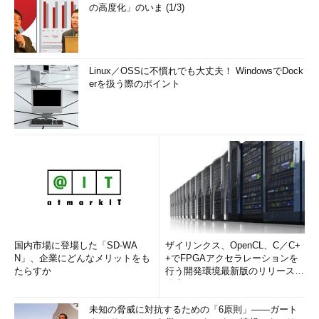
の高度化」のいま (1/3)
Linux／OSSに不慣れでも大丈夫！ WindowsでDock
erを扱う際のポイント
国内市場に登場した「SD-WA
ザイリンクス、OpenCL、C／C+
N」、企業にどんなメリットをも
+でFPGAアクセラレーションを
たらすか
行う開発環境最新版のリリースを
発表
未知の脅威に対抗するための「6原則」――ガート