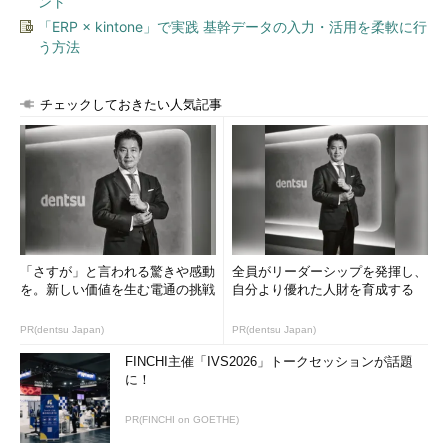
ント
「ERP × kintone」で実践 基幹データの入力・活用を柔軟に行
う方法
チェックしておきたい人気記事
「さすが」と言われる驚きや感動
全員がリーダーシップを発揮し、
を。新しい価値を生む電通の挑戦
自分より優れた人財を育成する
PR(dentsu Japan)
PR(dentsu Japan)
FINCHI主催「IVS2026」トークセッションが話題
に！
PR(FINCHI on GOETHE)