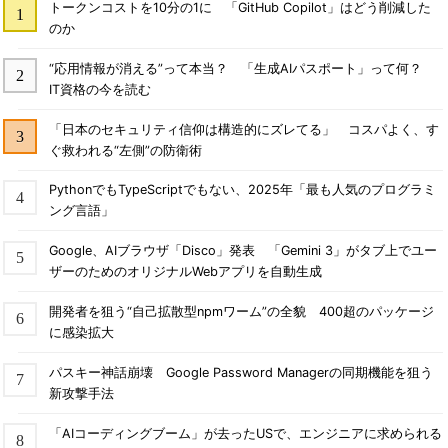
トークンコストを10分の1に 「GitHub Copilot」はどう削減した
のか
“応用情報が消える”って本当？ 「生成AIパスポート」って何？
IT資格の今を読む
「日本のセキュリティ信仰は構造的にズレてる」 コスパよく、す
ぐ救われる“左側”の防衛術
PythonでもTypeScriptでもない、2025年「最も人気のプログラミ
ング言語」
Google、AIブラウザ「Disco」発表 「Gemini 3」がタブ上でユー
ザーのためのオリジナルWebアプリを自動生成
開発者を狙う“自己拡散型npmワーム”の全貌 400超のパッケージ
に感染拡大
パスキー神話崩壊 Google Password Managerの同期機能を狙う
新攻撃手法
「AIコーディングブーム」が去ったUSで、エンジニアに求められる