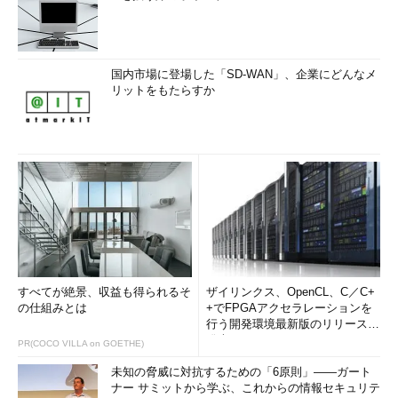
国内市場に登場した「SD-WAN」、企業にどんなメ
リットをもたらすか
すべてが絶景、収益も得られるそ
ザイリンクス、OpenCL、C／C+
の仕組みとは
+でFPGAアクセラレーションを
行う開発環境最新版のリリースを
発表
PR(COCO VILLA on GOETHE)
未知の脅威に対抗するための「6原則」――ガート
ナー サミットから学ぶ、これからの情報セキュリテ