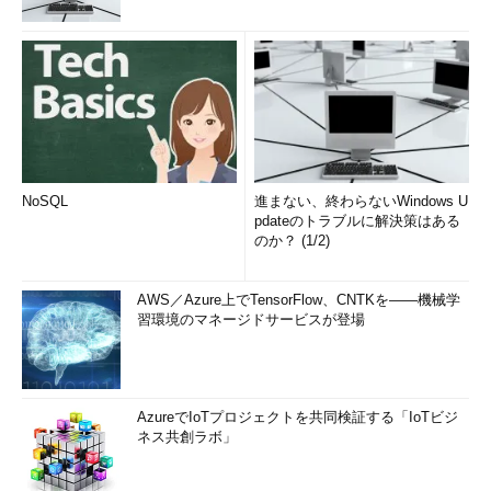
NoSQL
進まない、終わらないWindows U
pdateのトラブルに解決策はある
のか？ (1/2)
AWS／Azure上でTensorFlow、CNTKを――機械学
習環境のマネージドサービスが登場
AzureでIoTプロジェクトを共同検証する「IoTビジ
ネス共創ラボ」