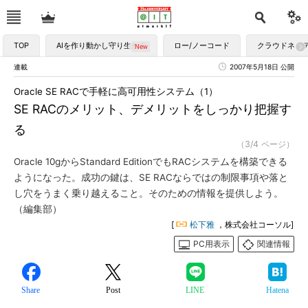
TOP
AIを作り動かし守り生かす
ロー/ノーコード
クラウドネイ
連載
2007年5月18日 公開
Oracle SE RACで手軽に高可用性システム（1）
SE RACのメリット、デメリットをしっかり把握す
る
（3/4 ページ）
Oracle 10gからStandard EditionでもRACシステムを構築できる
ようになった。成功の鍵は、SE RACならではの制限事項や落と
し穴をうまく乗り越えること。そのための情報を提供しよう。
（編集部）
[
松下雅
，株式会社コーソル]
PC用表示
関連情報
Share
Post
LINE
Hatena