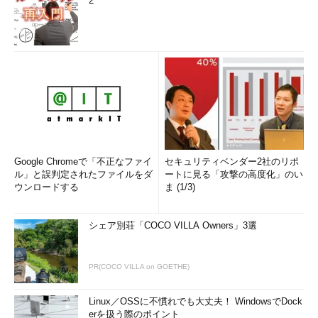
2
Google Chromeで「不正なファイ
セキュリティベンダー2社のリポ
ル」と誤判定されたファイルをダ
ートに見る「攻撃の高度化」のい
ウンロードする
ま (1/3)
シェア別荘「COCO VILLA Owners」3選
PR(COCO VILLA on GOETHE)
Linux／OSSに不慣れでも大丈夫！ WindowsでDock
erを扱う際のポイント