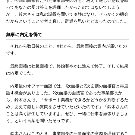
す。今回の面接官だった事業部長の方も、あえて厳しい態度を取
ってあなたの受け答えを評価したかったのではないでしょう
か」。鈴木さんは私の説得を聞いて冷静になり、せっかくの機会
だからということで考え直し、辞退を思いとどまったのでした。
無事に内定を得て
それから数日後のこと。X社から、最終面接の案内が届いたの
です。
最終面接は社長面接で、終始和やかに進んで終了。そして結果
は内定でした。
内定後のオファー面談では、1次面接と2次面接の面接官と再度
話す機会がありました。2次面接の面接官であった事業部長か
ら、鈴木さんは、「サポート業務ができるかどうかを判断するた
め、あえて厳しい質問をさせていただいたのです」「鈴木さんの
ことは高く評価していますよ。ぜひ、一緒に仕事を頑張りましょ
う」という言葉を聞いたそうです。
鈴木さんはこのとき、事業部長の圧迫面接の意図を理解するこ