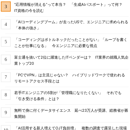
“応用情報が消える”って本当？ 「生成AIパスポート」って何？
IT資格の今を読む
「AIコーディングブーム」が去ったUSで、エンジニアに求められる
「本体の強さ」
「コーディングはボトルネックだったことがない」「ループを書く
ことが仕事になる」 今エンジニアに必要な視点
富士通を抜いて2位に躍進したITベンダーは？ IT業界の就職人気企
業トップ20
「PCでVPN」は主流じゃない？ ハイブリッドワークで使われる
リモートアクセス手段とは
若手ITエンジニアの5割が「管理職になりたくない」 それでも
「引き受ける条件」とは？
無料で身に付くデータサイエンス 延べ23万人が受講、総務省が募
集開始
「AI活用する新人増えてOJT負担増」 複数の調査で露呈した現場