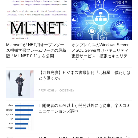
Microsoftが.NET用オープンソー
オンプレミスのWindows Server
ス機械学習フレームワークの最新
／SQL Server向けセキュリティ
版「ML.NET 0.11」を公開
更新サービス「拡張セキュリティ
更新プログ...
【西野亮廣】ビジネス書最新刊『北極星 僕たちは
どう働くか』
PR(FINCHI on GOETHE)
IT開発者の75％以上が開発以外にも従事、楽天コミ
ュニケーションズ調べ