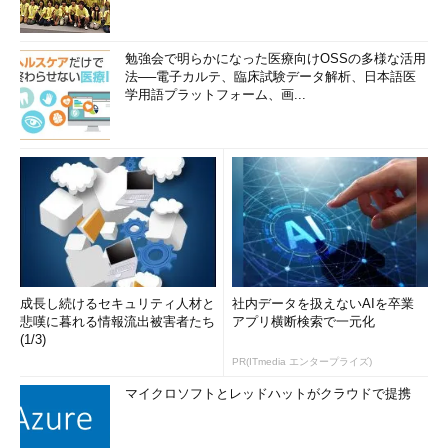
勉強会で明らかになった医療向けOSSの多様な活用
法──電子カルテ、臨床試験データ解析、日本語医
学用語プラットフォーム、画...
成長し続けるセキュリティ人材と
社内データを扱えないAIを卒業
悲嘆に暮れる情報流出被害者たち
アプリ横断検索で一元化
(1/3)
PR(ITmedia エンタープライズ)
マイクロソフトとレッドハットがクラウドで提携