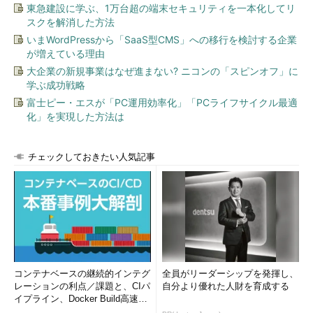
東急建設に学ぶ、1万台超の端末セキュリティを一本化してリ
スクを解消した方法
いまWordPressから「SaaS型CMS」への移行を検討する企業
が増えている理由
大企業の新規事業はなぜ進まない? ニコンの「スピンオフ」に
学ぶ成功戦略
富士ピー・エスが「PC運用効率化」「PCライフサイクル最適
化」を実現した方法は
チェックしておきたい人気記事
コンテナベースの継続的インテグ
全員がリーダーシップを発揮し、
レーションの利点／課題と、CIパ
自分より優れた人財を育成する
イプライン、Docker Build高速化
のコツ (1/2...