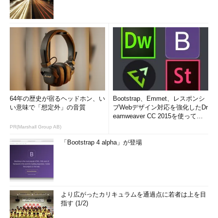
64年の歴史が宿るヘッドホン、い
Bootstrap、Emmet、レスポンシ
い意味で「想定外」の音質
ブWebデザイン対応を強化したDr
eamweaver CC 2015を使って
み...
PR(Marshall Group AB)
「Bootstrap 4 alpha」が登場
より広がったカリキュラムを通過点に若者は上を目
指す (1/2)