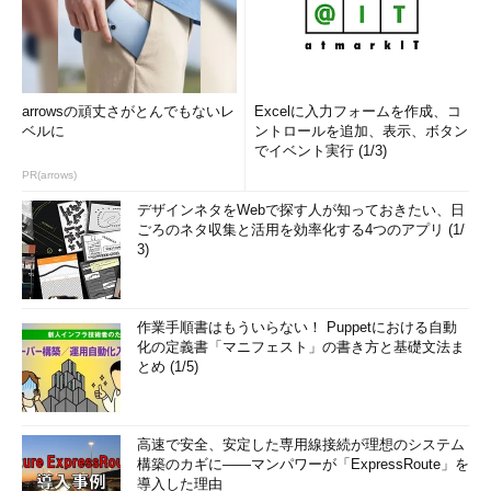
arrowsの頑丈さがとんでもないレ
Excelに入力フォームを作成、コ
ベルに
ントロールを追加、表示、ボタン
でイベント実行 (1/3)
PR(arrows)
デザインネタをWebで探す人が知っておきたい、日
ごろのネタ収集と活用を効率化する4つのアプリ (1/
3)
作業手順書はもういらない！ Puppetにおける自動
化の定義書「マニフェスト」の書き方と基礎文法ま
とめ (1/5)
高速で安全、安定した専用線接続が理想のシステム
構築のカギに――マンパワーが「ExpressRoute」を
導入した理由