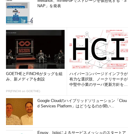
Mellanox、NVMe-oFでストレージを仮想化する「S
NAP」を発表
GOETHEとFINCHIがタッグを組
ハイパーコンバージドインフラが
み、新メディアを創設
有力な選択肢、ノークリサーチが
中堅中小業のサーバ更新方針を調
査
PR(FINCHI on GOETHE)
Google Cloudのハイブリッドソリューション「Clou
d Services Platform」はどうなるのか聞い...
Envoy、Istioによるサービスメッシュのスタートア