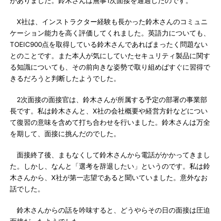
がありました。鈴木さんは無事1次面接を通過したのです。
X社は、インストラクター経験も長かった鈴木さんのコミュニ
ケーション能力を高く評価してくれました。英語力についても、
TOEIC900点を取得している鈴木さんであればまったく問題ない
とのことです。また本人が気にしていたセキュリティ製品に関す
る知識についても、その前向きな姿勢で取り組めばすぐに習得で
きるだろうと判断したようでした。
2次面接の面接官は、鈴木さんが所属する予定の部署の事業部
長です。私は鈴木さんと、X社の会社概要や経営方針などについ
て復習の意味を含めて打ち合わせを行いました。鈴木さんは万全
を期して、面接に挑んだのでした。
面接終了後、まもなくして鈴木さんから電話がかかってきまし
た。しかし、なんと「選考を辞退したい」というのです。私は鈴
木さんから、X社が第一志望であると聞いていました。意外なお
話でした。
鈴木さんからの話を吟味すると、どうやらその日の面接は圧迫