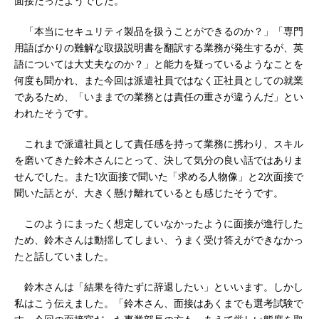
面接だったようでした。
「本当にセキュリティ製品を扱うことができるのか？」「専門
用語ばかりの難解な取扱説明書を翻訳する業務が発生するが、英
語については大丈夫なのか？」と能力を疑っているようなことを
何度も聞かれ、また今回は派遣社員ではなく正社員としての就業
であるため、「いままでの業務とは責任の重さが違うんだ」とい
われたそうです。
これまで派遣社員として責任感を持って業務に携わり、スキル
を磨いてきた鈴木さんにとって、決して気分の良い話ではありま
せんでした。また1次面接で聞いた「求める人物像」と2次面接で
聞いた話とが、大きく懸け離れているとも感じたそうです。
このようにまったく想定していなかったように面接が進行した
ため、鈴木さんは動揺してしまい、うまく受け答えができなかっ
たと話していました。
鈴木さんは「結果を待たずに辞退したい」といいます。しかし
私はこう伝えました。「鈴木さん、面接はあくまでも選考試験で