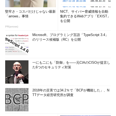
堅牢さ・コスパだけじゃない最新
NICT、サイバー脅威情報を自動
「arrows」事情
集約できるWebアプリ「EXIST」
を公開
PR(arrows)
Microsoft、プログラミング言語「TypeScript 3.4」
のリリース候補版（RC）を公開
一にも二にも「防御」を――元CIAのCISOが提言し
た6つのセキュリティ対策
2018年の災害では34.2％で「BCPが機能した」、N
TTデータ経営研究所が調査