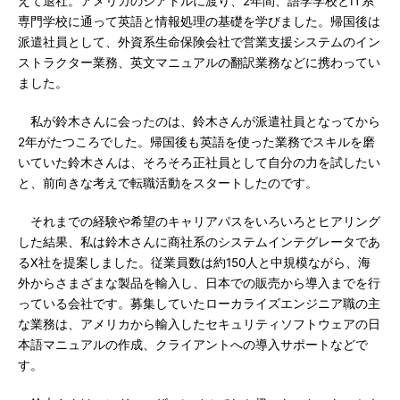
えて退社。アメリカのシアトルに渡り、2年間、語学学校とIT系
専門学校に通って英語と情報処理の基礎を学びました。帰国後は
派遣社員として、外資系生命保険会社で営業支援システムのイン
ストラクター業務、英文マニュアルの翻訳業務などに携わってい
ました。
私が鈴木さんに会ったのは、鈴木さんが派遣社員となってから
2年がたつころでした。帰国後も英語を使った業務でスキルを磨
いていた鈴木さんは、そろそろ正社員として自分の力を試したい
と、前向きな考えで転職活動をスタートしたのです。
それまでの経験や希望のキャリアパスをいろいろとヒアリング
した結果、私は鈴木さんに商社系のシステムインテグレータであ
るX社を提案しました。従業員数は約150人と中規模ながら、海
外からさまざまな製品を輸入し、日本での販売から導入までを行
っている会社です。募集していたローカライズエンジニア職の主
な業務は、アメリカから輸入したセキュリティソフトウェアの日
本語マニュアルの作成、クライアントへの導入サポートなどで
す。