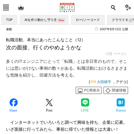
TOP
AIを作り動かし守り生かす
ロー/ノーコード
クラウドネイ
連載
2007年9月13日 公開
転職活動、本当にあったこんなこと（12）
次の面接、行くのやめようかな
（1/2 ページ）
多くのITエンジニアにとって「転職」とは非日常のもので、そこ
には思いがけない事例の数々がある。転職活動におけるさまざま
な危険を紹介し、回避方法を考える。
[
大田耕平
，アデコ]
PC用表示
関連情報
Share
Post
LINE
Hatena
インターネットでいろいろと調べて興味を持ち、企業に応募。
いざ面接に行ってみたら、事前に得ていた情報とは大違い！