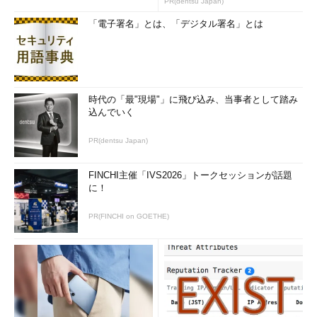
PR(dentsu Japan)
「電子署名」とは、「デジタル署名」とは
時代の「最"現場"」に飛び込み、当事者として踏み
込んでいく
PR(dentsu Japan)
FINCHI主催「IVS2026」トークセッションが話題
に！
PR(FINCHI on GOETHE)