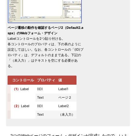
ページ遷移の動作を確認するページ2（Default2.a
spx）のWebフォーム・デザイン
Labelコントロールを2つ貼り付ける。
各コントロールのプロパティは、下の表のように
設定してほしい。なお、各コントロールの「(ID)プ
ロパティ」は、デフォルトのままである。下記の
「（未入力）」はテキストを空にする必要があ
る。
コントロール
プロパティ
値
（1）
Label
(ID)
Label1
Text
ページ２
（2）
Label
(ID)
Label2
Text
（未入力）
2つのWebページのフォーム・デザインが完成したので、いよ