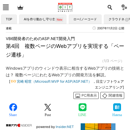
TOP
AIを作り動かし守り生かす
ロー/ノーコード
クラウドネイ
連載
2007年11月2日 公開
VB6開発者のためのASP.NET開発入門
第4回 複数ページのWebアプリを実現する「ペー
ジ遷移」
（1/3 ページ）
Windowsアプリのウィンドウ表示に相当するWebアプリの技術と
は？ 複数ページにわたるWebアプリの開発方法を解説。
[
宮崎 昭世（Microsoft MVP for ASP/ASP.NET）
，日立ソフトウェア
エンジニアリング]
PC用表示
関連情報
Share
Post
LINE
Hatena
powered by
Insider.NET