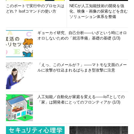
このポートで実行中のプロセスは
NECが人工知能技術の開発を強
どれ？ lsofコマンドの使い方
化、映像・画像の探索などを含む
ソリューション体系を整備
ギョーカイ研究、自己分析――いざという時にオロ
オロしないための「就活準備」基礎の基礎 (1/3)
「えっ、このメールが？」――マトモな文面のメー
ルに攻撃が仕込まれるばらまき型攻撃に注意
人工知能／自動化が家庭を変える――IoTとしての
「家」は開発者にとってのフロンティアか (1/3)