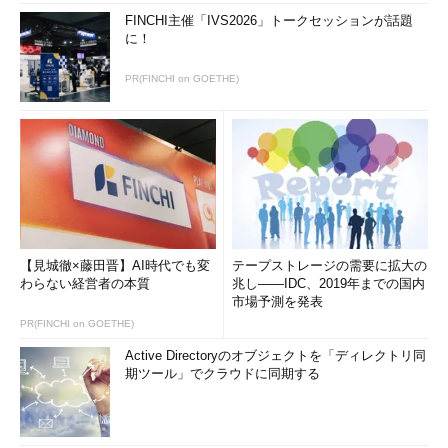
FINCHI主催「IVS2026」トークセッションが話題
に！
PR(FINCHI on GOETHE)
【見城徹×藤田晋】AI時代でも変
テープストレージの需要に拡大の
わらない経営者の本質
兆し――IDC、2019年までの国内
市場予測を発表
PR(FINCHI on GOETHE)
Active Directoryのオブジェクトを「ディレクトリ同
期ツール」でクラウドに同期する