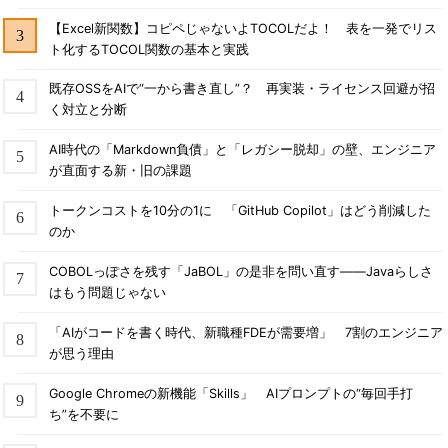
【Excel新関数】コピペじゃないよTOCOLだよ！ 表を一発でリス
ト化するTOCOL関数の基本と実践
既存OSSをAIで“一から書き直し”？ 再実装・ライセンス回避が招
く対立と分断
AI時代の「Markdown負債」と「レガシー脱却」の壁、エンジニア
が直面する新・旧の課題
トークンコストを10分の1に 「GitHub Copilot」はどう削減した
のか
COBOLっぽさを残す「JaBOL」の是非を問い直す――Javaらしさ
はもう問題じゃない
「AIがコードを書く時代、新職種FDEが需要増」 7割のエンジニア
が思う理由
Google Chromeの新機能「Skills」 AIプロンプトの“毎回手打
ち”を不要に