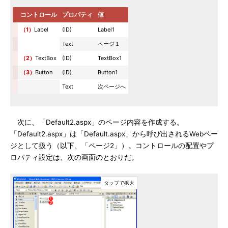
コントロール
プロパティ
値
（1）
Label
(ID)
Label1
Text
ページ１
（2）
TextBox
(ID)
TextBox1
（3）
Button
(ID)
Button1
Text
次ページへ
次に、「Default2.aspx」のページ内容を作成する。
「Default2.aspx」は「Default.aspx」から呼び出されるWebペー
ジとして扱う（以下、「ページ2」）。コントロールの配置やプ
ロパティ設定は、次の画面のとおりだ。