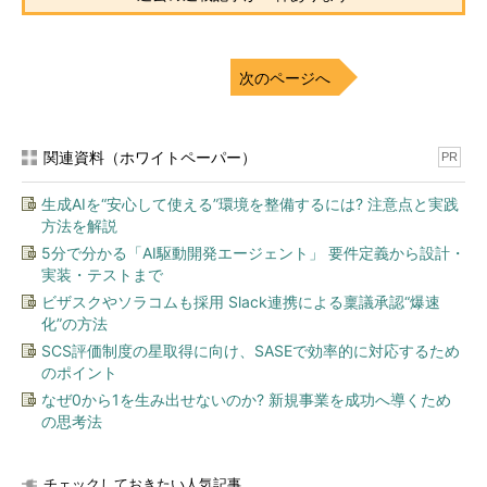
次のページへ
関連資料（ホワイトペーパー）
PR
生成AIを“安心して使える”環境を整備するには? 注意点と実践
方法を解説
5分で分かる「AI駆動開発エージェント」 要件定義から設計・
実装・テストまで
ビザスクやソラコムも採用 Slack連携による稟議承認“爆速
化”の方法
SCS評価制度の星取得に向け、SASEで効率的に対応するため
のポイント
なぜ0から1を生み出せないのか? 新規事業を成功へ導くため
の思考法
チェックしておきたい人気記事