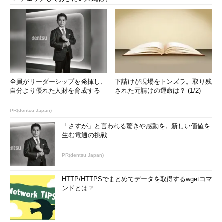
全員がリーダーシップを発揮し、
下請けが現場をトンズラ。取り残
自分より優れた人財を育成する
された元請けの運命は？ (1/2)
PR(dentsu Japan)
「さすが」と言われる驚きや感動を。新しい価値を
生む電通の挑戦
PR(dentsu Japan)
HTTP/HTTPSでまとめてデータを取得するwgetコマ
ンドとは？