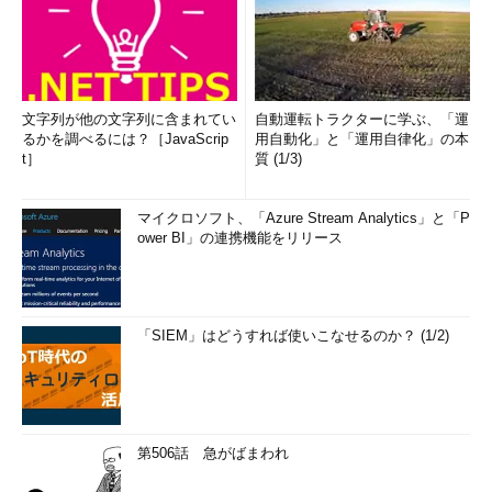
もしリモート・デスクトップ上でアクセス拒否のエラーが生じ
たら、ローカル・コンピュータ上で対象ファイル／フォルダのア
クセス権を確認し、そのうえでアクセス権を変更したり、RDCを
別のユーザーで起動し直したり、といった対処をすればよいだろ
う。
文字列が他の文字列に含まれてい
自動運転トラクターに学ぶ、「運
るかを調べるには？［JavaScrip
用自動化」と「運用自律化」の本
t］
質 (1/3)
■関連記事（Windows Server Insider）
リモート デスクトップで遠隔操作する
（Windows XPの
正体）
マイクロソフト、「Azure Stream Analytics」と「P
ower BI」の連携機能をリリース
強化されたターミナル・サービス
（Windows Server
2003完全ガイド）
ターミナル・サービスによるクライアントの仮想化
（Windows Server 2008の基礎知識）
「SIEM」はどうすれば使いこなせるのか？ (1/2)
■この記事と関連性の高い別の記事
リモート・デスクトップでリモート・コンピュータから
ローカル・ドライブを利用する（RDC 5.x編）
（TIPS）
第506話 急がばまわれ
グループ・ポリシーでリモート・デスクトップからのロ
ーカル・ドライブ利用を禁止する
（TIPS）