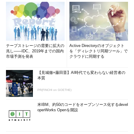
に、ローカル・コンピュータに装着（ホット・プ
ラグ）したドライブを利用できるようにするな
ら、このチェック・ボックスをオンにする。これ
がオフだと、後から装着したドライブはリモー
ト・デスクトップから利用できない。
（4）
設定が済んだら、このボタンをクリック
する。
テープストレージの需要に拡大の
Active Directoryのオブジェクト
兆し――IDC、2019年までの国内
を「ディレクトリ同期ツール」で
市場予測を発表
クラウドに同期する
上記の設定を終えたら、あとは普段の接続時と同様に、［全
般］タブでリモート・コンピュータ名やユーザー名などを指定し
て［接続］ボタンをクリックする。ここで以下の警告メッセージ
【見城徹×藤田晋】AI時代でも変わらない経営者の
が表示された場合は、［はい］ボタンをクリックするとリモー
本質
ト・コンピュータへの接続が始まる。
PR(FINCHI on GOETHE)
米IBM、約50のコードをオープンソース化するdevel
operWorks Openを開設