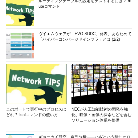
ルーティングテーブルの設定をテストするには？ ro
リモート・コンピュータのデスクトップが表示されたら、
uteコマンド
Windowsエクスプローラでローカル・ドライブにアクセスできる
ことを確認しよう。各ローカル・ドライブは以下の画面のよう
に、［マイ コンピュータ］の「
<ローカル・コンピュータ名>
の
ヴイエムウェアが「EVO SDDC」発表、あらためて
<ローカル・コンピュータ上でのドライブ名>
」という名称で表
「ハイパーコンバージドインフラ」とは (1/2)
示される。
リモート・コンピュータに接続されたローカル・
ドライブの例
前述のRDCのダイアログ・ボックスでチェック・
このポートで実行中のプロセスは
NECが人工知能技術の開発を強
ボックスをオンにしたローカル・ドライブだけ
どれ？ lsofコマンドの使い方
化、映像・画像の探索などを含む
が、このようにリモート・デスクトップから利用
ソリューション体系を整備
できるようになる。
（1）
接続されたローカル・ドライブの一覧。
［名前］列の「MK2-WXP-001 の A」は、「MK2-
ギョーカイ研究、自己分析――いざという時にオロ