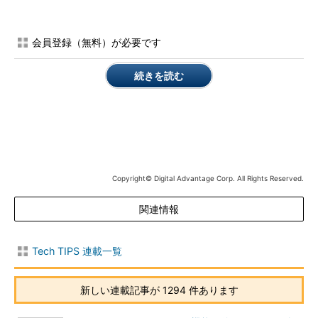
こういった理由から、ローカル・ドライブへの接続はリモー
ト・コンピュータ側で禁止できるようになっている。もし禁止さ
会員登録（無料）が必要です
れていたら、以下に記す手順を実行してもローカル・ドライブへ
の接続はできない。
続きを読む
関連記事：
グループ・ポリシーでリモート・デスクトップ
からのローカル・ドライブ利用を禁止する
また、Windows 2000 Serverのターミナル・サービスの場合、
以下に記す手順ではローカル・ドライブにアクセスできない。リ
Copyright© Digital Advantage Corp. All Rights Reserved.
モート・コンピュータのOSがWindows XP／Windows Server
2003／Windows Vista／Windows Server 2008であれば、ローカ
関連情報
ル・ドライブへのアクセスは可能だ。
●ローカル・ドライブを利用するための設定変更方法
Tech TIPS 連載一覧
リモート・デスクトップからローカル・ドライブを利用するに
は、ローカル・コンピュータ上でRDCの設定を変更する必要があ
新しい連載記事が 1294 件あります
る。それにはまず、［スタート］ボタンの［すべてのプログラ