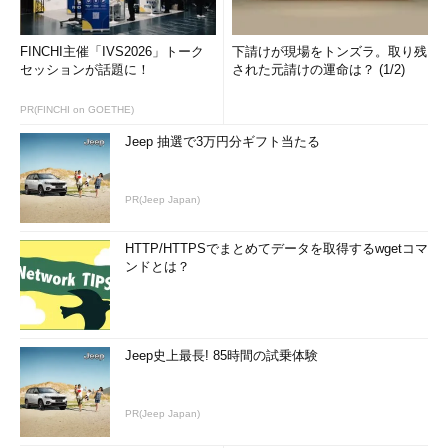
FINCHI主催「IVS2026」トーク
下請けが現場をトンズラ。取り残
セッションが話題に！
された元請けの運命は？ (1/2)
PR(FINCHI on GOETHE)
RDCのローカル・リソース個別設定用ダイアロ
グ・ボックス
Jeep 抽選で3万円分ギフト当たる
ローカル・コンピュータのドライブやスマート・
カード、シリアル・ポートなどをリモート・デス
クトップから利用するには、このダイアログ・ボ
PR(Jeep Japan)
ックスで設定を行う。
（1）
全ドライブを利用するなら、このチェッ
HTTP/HTTPSでまとめてデータを取得するwgetコマ
ク・ボックスをオンにする（デフォルトはオ
ンドとは？
フ）。
（2）
一部のドライブのみ利用するなら、
（1）
をオフにしてから、利用したいドライブのチェッ
ク・ボックスのみオンにする。ドライブ名はいず
れもローカル・コンピュータで割り当て済みのも
Jeep史上最長! 85時間の試乗体験
ので、ハードディスクはもとより、CD／DVDドラ
イブやフロッピー・ドライブ、メモリ・カード・
リーダ／ライタなどを含む。本来「ローカル」で
はないが、ドライブ名が割り当てられたネットワ
PR(Jeep Japan)
ーク・ドライブも対象となるので要注意。
（3）
リモート・デスクトップで接続の最中