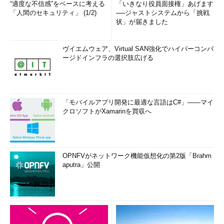
“適度な不信感”をベースに考える
「いきなり役員面接権」あげます
「人間のセキュリティ」 (1/2)
──ジャストシステムから「挑戦
状」が届きました
\\tsclient\C\Documents and Settings
ヴイエムウェア、Virtual SAN強化でハイパーコンバ
ージドインフラの選択肢広げる
●アクセス権はRDCを起動したユーザー・アカウントに依存
リモート・デスクトップからローカル・ドライブ（NTFS）へ
のアクセス権を確認すると、いずれのファイル／フォルダも
「モバイルアプリ開発に最適な言語はC#」――マイ
Everyoneに対してフル・コントロールが割り当てられている、
クロソフトがXamarinを買収へ
と表示される。しかし実際には、ローカル・コンピュータ上で
RDCを起動したユーザー・アカウントに対するアクセス権が適用
される（リモート・デスクトップへのログオン時に指定したユー
ザー・アカウントとは関係ない）。
OPNFVがネットワーク機能仮想化の第2版「Brahm
aputra」公開
例えば、ローカル・コンピュータ上に、あるユーザーからのア
クセスを拒否するように設定されたフォルダがあったとする。そ
のユーザーでRDCを起動した場合、リモート・デスクトップ上で
も、そのフォルダへのアクセスは拒否される。