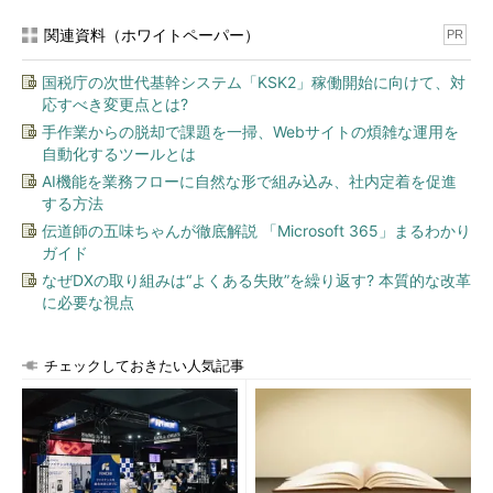
ローカル・コンピュータの音源やドライブといっ
たリソースをリモート・デスクトップから利用す
関連資料（ホワイトペーパー）
PR
るには、このタブで設定を行う。
（1）
各種設定用のタブが表示されていない場合
国税庁の次世代基幹システム「KSK2」稼働開始に向けて、対
は、まずこのボタンをクリックする。
応すべき変更点とは?
（2）
このタブを選択する。
（3）
このボタンをクリックする。→
［Ａ］
へ
手作業からの脱却で課題を一掃、Webサイトの煩雑な運用を
自動化するツールとは
AI機能を業務フローに自然な形で組み込み、社内定着を促進
RDC 6.xでは、以下の画面のように、リモート・コンピュータ
する方法
から利用するローカル・ドライブを個別に選択できる。またリモ
伝道師の五味ちゃんが徹底解説 「Microsoft 365」まるわかり
ート・デスクトップで接続の最中に、例えばUSBメモリ・キーの
ガイド
ようにホット・プラグ可能なドライブをローカル・コンピュータ
なぜDXの取り組みは“よくある失敗”を繰り返す? 本質的な改革
へ装着した場合、それをリモート・デスクトップから利用するか
に必要な視点
否かも設定可能だ。
チェックしておきたい人気記事
［Ａ］