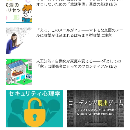
WXP-001」がローカル・コンピュータ名、「A」
オロしないための「就活準備」基礎の基礎 (1/3)
がローカル・コンピュータでのドライブ名（A:ド
ライブ）をそれぞれ表している。
前述の画面「RDCのローカル・リソース個別設定用ダイアロ
「えっ、このメールが？」――マトモな文面のメー
ルに攻撃が仕込まれるばらまき型攻撃に注意
グ・ボックス」で［後で接続するドライブ］チェック・ボックス
をオンにした場合、ローカル・コンピュータにホット・プラグ可
能なドライブを接続すると、すぐにリモート・デスクトップの
Windowsエクスプローラにそのドライブが現れ、アクセスできる
人工知能／自動化が家庭を変える――IoTとしての
ようになる。逆にドライブを取り外すと、同時にリモート・デス
「家」は開発者にとってのフロンティアか (1/3)
クトップのWindowsエクスプローラからも消えて、アクセス不可
になる。
これらのローカル・ドライブにコマンドラインからアクセスす
るには、「\\tsclient\
<ローカル・コンピュータ上でのドライブ名
>
」というUNC形式のパスを指定する。ローカル・コンピュータ
の実際のコンピュータ名に関係なく、UNCのサーバ名は必ず
「tsclient」である点に注意すること。例えばローカル・コンピ
ュータのC:\Documents and Settingsフォルダにアクセスするに
は、以下のパスを指定すればよい。