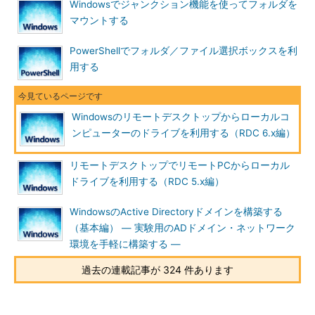
ム］－［アクセサリ］－［リモート デスクトップ接続］を実行
Windowsでジャンクション機能を使ってフォルダを
してRDCを起動する（Windows Server 2003では［すべてのプ
マウントする
ログラム］－［アクセサリ］－［通信］－［リモート デスクト
PowerShellでフォルダ／ファイル選択ボックスを利
ップ接続］）。次に、デフォルトでは各種設定用のタブが表示さ
用する
れないので、［オプション］ボタンをクリックしてタブを表示さ
せてから、［ローカル リソース］タブを選択する。そこで表示
される［ローカル デバイスとリソース］枠の［詳細］ボタンを
Windowsのリモートデスクトップからローカルコ
クリックする。
ンピューターのドライブを利用する（RDC 6.x編）
リモートデスクトップでリモートPCからローカル
ドライブを利用する（RDC 5.x編）
WindowsのActive Directoryドメインを構築する
（基本編） ― 実験用のADドメイン・ネットワーク
環境を手軽に構築する ―
過去の連載記事が 324 件あります
RDCのローカル・リソース関連の設定タブ