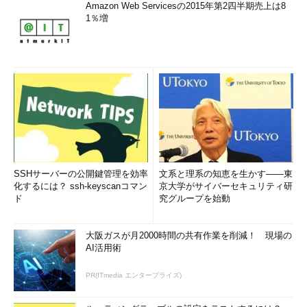
Amazon Web Servicesの2015年第2四半期売上は8
1％増
ローカル・ドライブ利用時に表示される警告
前述のとおり、リモート・デスクトップからロー
カル・ドライブを利用できるようにすることはセ
キュリティ上の危険があるため、このような警告
が表示される。
（1）
ローカル・ドライブの利用を許可する場合
は、このチェック・ボックスをオンにする。
（2）
次回の接続時から警告を表示させないよ
うにするには、このチェック・ボックスをオンに
SSHサーバーの公開鍵管理を効率
文系と理系の知恵を生かす――東
する。ただし、ローカル・ドライブだけでなく、
化するには？ ssh-keyscanコマン
京大学がサイバーセキュリティ研
資格情報やほかのリソースの利用に関する警告に
ド
究グループを始動
ついても表示されなくなるので要注意。
（3）
リモート・コンピュータに接続するに
は、このボタンをクリックする。
大阪ガスが月2000時間の共有作業を削減！ 現場の
AI活用術
PR(ITmedia エンタープライズ)
●リモート・デスクトップからローカル・ドライブにアクセスす
る方法