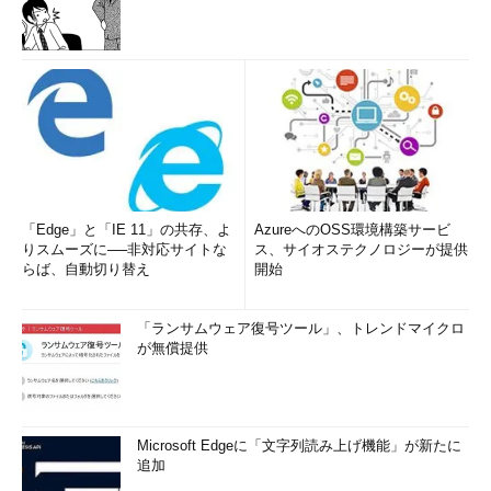
リモート・デスクトップ接続クライアントを新バージョ
ンにアップグレードする
（TIPS）
リモート・デスクトップ接続クライアントのバージョン
を調べる
（TIPS）
Windowsでリモートから「リモート デスクトップ」を許
可する
（TIPS）
「
Tech TIPS
」
「Edge」と「IE 11」の共存、よ
AzureへのOSS環境構築サービ
りスムーズに──非対応サイトな
ス、サイオステクノロジーが提供
らば、自動切り替え
開始
「ランサムウェア復号ツール」、トレンドマイクロ
が無償提供
Microsoft Edgeに「文字列読み上げ機能」が新たに
追加