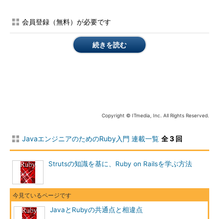
わち、クラス名やオブジェクト名の後の「.」に続く呼び出し
は、メソッドであると考えてよいことになります。そのため、混
会員登録（無料）が必要です
乱を招く可能性は少ないのです。
続きを読む
String
 name
=
"knowledge-ex."
;
System
.
out
.
println
(
name
.
toUpperCase
());
＜Javaのメソッド呼び出し例＞
name 
=
"knowledge-ex."
puts name
.
upcase
Copyright © ITmedia, Inc. All Rights Reserved.
＜Rubyのメソッド呼び出し例＞
上記の例では、どちらも実行結果は、
JavaエンジニアのためのRuby入門 連載一覧
全 3 回
KNOWLEDGE
-
EX
.
Strutsの知識を基に、Ruby on Railsを学ぶ方法
となります。
JavaとRubyの相違点（3）
JavaとRubyの共通点と相違点
～RubyにはJavaの「基本データ型」がない