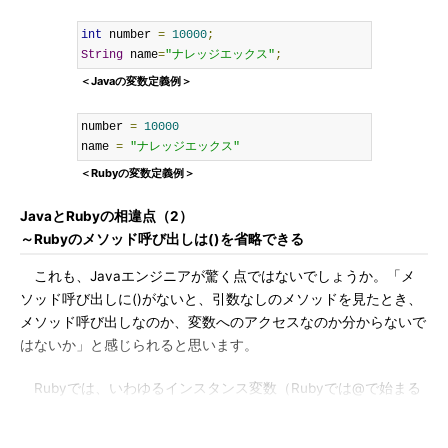
int
 number 
=
10000
;
String
 name
=
"ナレッジエックス"
;
＜Javaの変数定義例＞
number 
=
10000
name 
=
"ナレッジエックス"
＜Rubyの変数定義例＞
JavaとRubyの相違点（2）
～Rubyのメソッド呼び出しは()を省略できる
これも、Javaエンジニアが驚く点ではないでしょうか。「メ
ソッド呼び出しに()がないと、引数なしのメソッドを見たとき、
メソッド呼び出しなのか、変数へのアクセスなのか分からないで
はないか」と感じられると思います。
Rubyでは、いわゆるインスタンス変数（Rubyでは@で始まる
変数）やクラス変数（同じく@@で始まる変数）に対しては、ク
ラスの外部から直接アクセスできないことになっています。すな