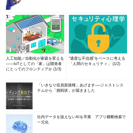
人工知能／自動化が家庭を変える
“適度な不信感”をベースに考える
――IoTとしての「家」は開発者
「人間のセキュリティ」 (1/2)
にとってのフロンティアか (1/3)
「いきなり役員面接権」あげます──ジャストシス
テムから「挑戦状」が届きました
社内データを扱えないAIを卒業 アプリ横断検索で
一元化