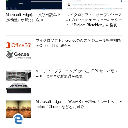
Microsoft Edgeに「文字列読み上
マイクロソフト、オープンソース
げ機能」が新たに追加
のブロックチェーンアーキテクチ
ャ「Project Bletchley」を発表
マイクロソフト、GeneeのAIスケジュール管理機能
をOffice 365に統合へ
AI／ディープラーニングに特化、GPUサーバ続々─
─HPEとIBMが新製品を発表
Microsoft Edge、「WebVR」を積極サポートへ──F
irefox／Chromeなどと共同で