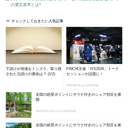
逆に、Javaエンジニアは100という数値にメソッドが実行でき
の選定基準とは?
てしまうことに違和感を覚えると思いますが、これも慣れれば気
にならなくなります。
チェックしておきたい人気記事
String
 str 
=
new
String
(
100
);
＜Javaで基本データ型の整数100を文字列に変換する例＞
str 
=
100.to
_s
＜Rubyで数値オブジェクト100を文字列に変換する例＞
下請けが現場をトンズラ。取り残
FINCHI主催「IVS2026」トーク
「次回」へ
された元請けの運命は？ (1/2)
セッションが話題に！
PR(FINCHI on GOETHE)
全国の絶景ポイントにサウナ付きのシェア別荘を展
開
PR(COCO VILLA on GOETHE)
全国の絶景ポイントにサウナ付きのシェア別荘を展