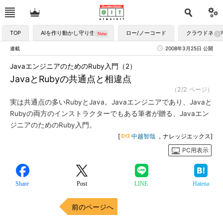
TOP
AIを作り動かし守り生かす
ロー/ノーコード
クラウドネイ
連載
2008年3月25日 公開
JavaエンジニアのためのRuby入門（2）
JavaとRubyの共通点と相違点
（2/2 ページ）
実は共通点の多いRubyとJava。Javaエンジニアであり、Javaと
Rubyの両方のインストラクターでもある筆者が贈る、Javaエン
ジニアのためのRuby入門。
[
中越智哉
，ナレッジエックス]
PC用表示
Share
Post
LINE
Hatena
前のページへ