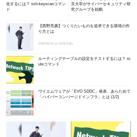
化するには？ ssh-keyscanコマン
京大学がサイバーセキュリティ研
ド
究グループを始動
【西野亮廣】つくりたいものを追求できる環境の作
り方とは
PR(FINCHI on GOETHE)
ルーティングテーブルの設定をテストするには？ ro
uteコマンド
ヴイエムウェアが「EVO SDDC」発表、あらためて
「ハイパーコンバージドインフラ」とは (1/2)