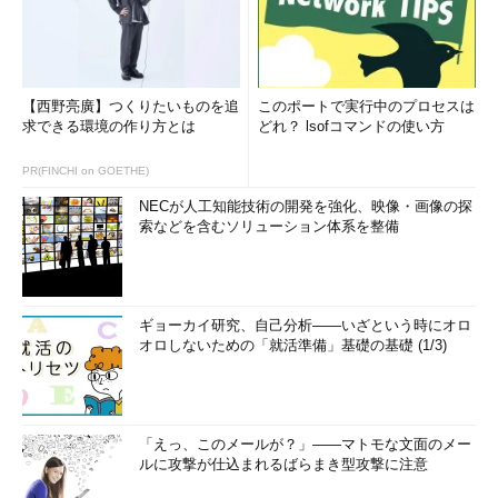
【西野亮廣】つくりたいものを追
このポートで実行中のプロセスは
求できる環境の作り方とは
どれ？ lsofコマンドの使い方
PR(FINCHI on GOETHE)
NECが人工知能技術の開発を強化、映像・画像の探
索などを含むソリューション体系を整備
ギョーカイ研究、自己分析――いざという時にオロ
オロしないための「就活準備」基礎の基礎 (1/3)
「えっ、このメールが？」――マトモな文面のメー
ルに攻撃が仕込まれるばらまき型攻撃に注意