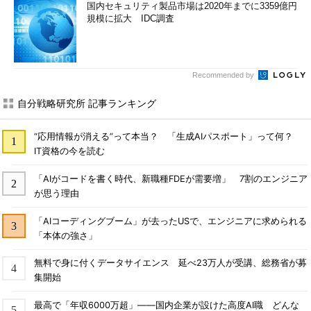
国内セキュリティ製品市場は2020年までに3359億円
規模に拡大 IDC調査
Recommended by
自分戦略研究所 記事ランキング
“応用情報が消える”って本当？ 「生成AIパスポート」って何？
IT資格の今を読む
「AIがコードを書く時代、新職種FDEが需要増」 7割のエンジニア
が思う理由
「AIコーディングブーム」が去ったUSで、エンジニアに求められる
「本体の強さ」
無料で身に付くデータサイエンス 延べ23万人が受講、総務省が募
集開始
最高で「年収6000万超」――国内企業が設けた高度AI職 どんな