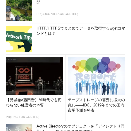
開
PR(COCO VILLA on GOETHE)
HTTP/HTTPSでまとめてデータを取得するwgetコマ
ンドとは？
【見城徹×藤田晋】AI時代でも変
テープストレージの需要に拡大の
わらない経営者の本質
兆し――IDC、2019年までの国内
市場予測を発表
PR(FINCHI on GOETHE)
Active Directoryのオブジェクトを「ディレクトリ同