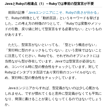
JavaとRubyの相違点（1）～Rubyでは事前の型宣言が不要
前回の記事「
Javaエンジニアにこそ、Rubyの良さが分かる
」
で、Rubyの特徴として「動的言語」というキーワードを挙げま
した。この考え方の特徴の1つとして、「Rubyでは変数やメソッ
ドの引数、戻り値に対して型宣言をする必要がない」というもの
があります。
ただし、型宣言がないといっても、「型という概念がない」
「実行時に型のチェックをしていない」という意味ではないこと
に注意してください。Rubyでも、それぞれのオブジェクトには
当然ながら型が存在しています。Javaでは型宣言が必須なた
め、コンパイル時に型の整合性をチェックしています。対して
Rubyはインタプリタ言語であり実行前のコンパイルがないた
め、実行時に型の整合性をチェックしています。
Javaエンジニアからすれば、型定義がないのは少し心配かも
しれません。ですが慣れてくると意外に型定義がなくても平気に
なり、簡潔に書けることが楽しくなってくるのではないでしょう
か。