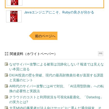
Javaでは、例えば整数を表すための「基本データ型（プリミ
Javaエンジニアにこそ、Rubyの良さが分かる
ティブ型）」としてint型があります。int型の値はインスタンス
ではないため、引数や戻り値がインスタンスでなければいけない
メソッドに対しては、Integer型への変換を行って渡したり、
Integer型からint型への変換を行って受け取ったりする必要があ
ります。
前のページへ
一方、RubyにはJavaでいうところの基本データ型がありませ
ん。Rubyではすべての値はオブジェクトとして表現されている
関連資料（ホワイトペーパー）
PR
のです。つまり、Rubyのコード中で「100」と書けばそれは数値
オブジェクトであり、これに対してメソッドを実行することもで
なぜサイバー攻撃による被害は沈静化しない? 報道では見えな
きます。
い本質に迫る
DX/AI投資の壁を突破、現代の最高財務責任者が直面する課題
初学者がJavaを学ぶとき、「どうしてintがあるのにIntegerと
と克服のヒント
いうラッパクラスを覚えないといけないのか」と疑問を感じるこ
AI時代のサイバー攻撃にはAIで対抗、「AI活用型防御」への転
とがあると思います。Rubyではそのような心配は不要です。そ
換の必要性と実践法
もそも基本データ型がないので、それらの違いについて意識する
クラウドのコストと利用状況を可視化&最適化、「Datadog」
必要もないわけです。
の実力とは?
大手MVNO事業者が法人向けサービスに選んだ通信端末、そ