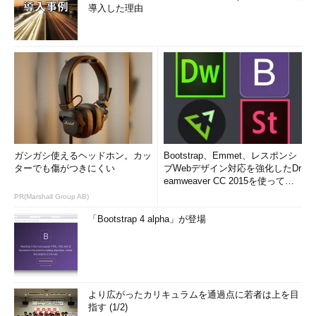
導入した理由
ガシガシ使えるヘッドホン。カッ
Bootstrap、Emmet、レスポンシ
ターでも傷がつきにくい
ブWebデザイン対応を強化したDr
eamweaver CC 2015を使って
み...
PR(Marshall Group AB)
「Bootstrap 4 alpha」が登場
より広がったカリキュラムを通過点に若者は上を目
指す (1/2)