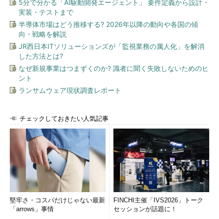
5分で分かる「AI駆動開発エージェント」 要件定義から設計・
実装・テストまで
半導体市場はどう推移する? 2026年以降の動向や各国の傾
向・戦略を解説
JR西日本ITソリューションズが「監視業務の属人化」を解消
した方法とは?
なぜ新規事業はつまずくのか? 識者に聞く失敗しないためのヒ
ント
ランサムウェア現状調査レポート
チェックしておきたい人気記事
堅牢さ・コスパだけじゃない最新
FINCHI主催「IVS2026」トーク
「arrows」事情
セッションが話題に！