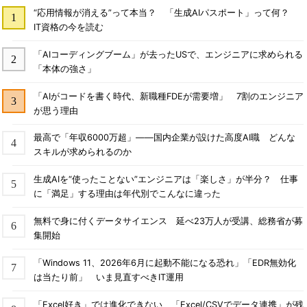
“応用情報が消える”って本当？ 「生成AIパスポート」って何？
IT資格の今を読む
「AIコーディングブーム」が去ったUSで、エンジニアに求められる
「本体の強さ」
「AIがコードを書く時代、新職種FDEが需要増」 7割のエンジニア
が思う理由
最高で「年収6000万超」――国内企業が設けた高度AI職 どんな
スキルが求められるのか
生成AIを“使ったことない”エンジニアは「楽しさ」が半分？ 仕事
に「満足」する理由は年代別でこんなに違った
無料で身に付くデータサイエンス 延べ23万人が受講、総務省が募
集開始
「Windows 11、2026年6月に起動不能になる恐れ」「EDR無効化
は当たり前」 いま見直すべきIT運用
「Excel好き」では進化できない、「Excel/CSVでデータ連携」が残