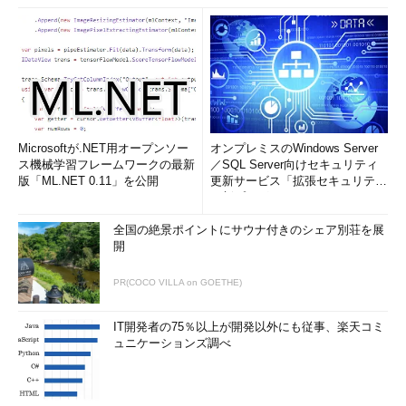
Microsoftが.NET用オープンソー
オンプレミスのWindows Server
ス機械学習フレームワークの最新
／SQL Server向けセキュリティ
版「ML.NET 0.11」を公開
更新サービス「拡張セキュリティ
更新プログ...
全国の絶景ポイントにサウナ付きのシェア別荘を展
開
PR(COCO VILLA on GOETHE)
IT開発者の75％以上が開発以外にも従事、楽天コミ
ュニケーションズ調べ