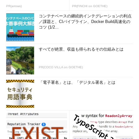
PR(arrows)
PR(FINCHI on GOETHE)
コンテナベースの継続的インテグレーションの利点
／課題と、CIパイプライン、Docker Build高速化の
コツ (1/2...
すべてが絶景、収益も得られるその仕組みとは
PR(COCO VILLA on GOETHE)
「電子署名」とは、「デジタル署名」とは