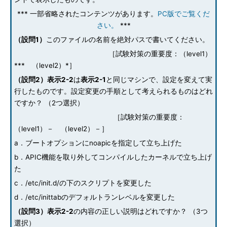
*** 一部省略されたコンテンツがあります。
PC版でご覧くだ
さい。
***
（設問1）
このファイルの名前を絶対パスで書いてください。
［試験対策の重要度：（level1）
*** （level2）*］
（設問2）表示2-2
は
表示2-1
と同じマシンで、設定を変えて実
行したものです。設定変更の手順として考えられるものはどれ
ですか？ （2つ選択）
［試験対策の重要度：
（level1）－ （level2）－］
a．ブートオプションにnoapicを指定して立ち上げた
b．APIC機能を取り外してコンパイルしたカーネルで立ち上げ
た
c．/etc/init.d/の下のスクリプトを変更した
d．/etc/inittabのデフォルトランレベルを変更した
（設問3）表示2-2
の内容の正しい説明はどれですか？ （3つ
選択）