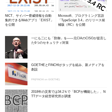
NICT、サイバー脅威情報を自動
Microsoft、プログラミング言語
集約できるWebアプリ「EXIST」
「TypeScript 3.4」のリリース候
を公開
補版（RC）を公開
一にも二にも「防御」を――元CIAのCISOが提言し
た6つのセキュリティ対策
GOETHEとFINCHIがタッグを組み、新メディアを
創設
PR(FINCHI on GOETHE)
2018年の災害では34.2％で「BCPが機能した」、N
TTデータ経営研究所が調査