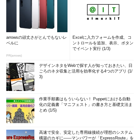
arrowsの頑丈さがとんでもないレ
Excelに入力フォームを作成、コ
ベルに
ントロールを追加、表示、ボタン
でイベント実行 (1/3)
PR(arrows)
デザインネタをWebで探す人が知っておきたい、日
ごろのネタ収集と活用を効率化する4つのアプリ (1/
3)
作業手順書はもういらない！ Puppetにおける自動
化の定義書「マニフェスト」の書き方と基礎文法ま
とめ (1/5)
高速で安全、安定した専用線接続が理想のシステム
構築のカギに――マンパワーが「ExpressRoute」を