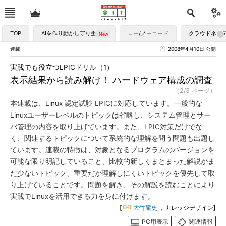
TOP
AIを作り動かし守り生かす
ロー/ノーコード
クラウドネイ
連載
2008年4月10日 公開
実践でも役立つLPICドリル（1）
表示結果から読み解け！ ハードウェア構成の調査
（2/3 ページ）
本連載は、Linux 認定試験 LPICに対応しています。一般的な
Linuxユーザーレベルのトピックは省略し、システム管理とサー
バ管理の内容を取り上げています。また、LPIC対策だけでな
く、関連するトピックについて系統的な理解を問う問題も出題し
ています。連載の特徴は、対象となるプログラムのバージョンを
可能な限り明記していること、比較的新しくまとまった解説がま
だ少ないトピック、重要だが理解しにくいトピックを優先して取
り上げていることです。問題を解き、その解説を読むことにより
実践でLinuxを活用できる力を身に付けます。
[
大竹龍史
，ナレッジデザイン]
PC用表示
関連情報