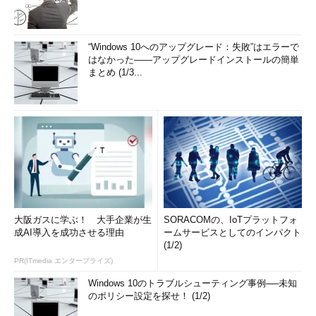
“Windows 10へのアップグレード：失敗”はエラーで
はなかった――アップグレードインストールの簡単
まとめ (1/3...
大阪ガスに学ぶ！ 大手企業が生
SORACOMの、IoTプラットフォ
成AI導入を成功させる理由
ームサービスとしてのインパクト
(1/2)
PR(ITmedia エンタープライズ)
Windows 10のトラブルシューティング事例──未知
のポリシー設定を探せ！ (1/2)