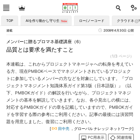
TOP
AIを作り動かし守り生かす
ロー/ノーコード
クラウドネイ
連載
2008年4月30日 公開
メンバーに贈るプロマネ基礎講座（6）
品質とは要求を満たすこと
（1/3 ページ）
本連載は、これからプロジェクトマネージャへの転身を考えてい
る方、現在PMBOKベースでマネジメントされているプロジェク
トに参加しているメンバーの方などを対象にしています。『プロ
ジェクトマネジメント知識体系ガイド第3版（日本語版）』（以
下、PMBOKガイド）の解説を行いながら、プロジェクトマネジ
メントの基本を解説していきます。なお、各小見出しの横には、
対応するPMBOKガイドの章を記載していますので、PMBOKガイ
ドを学習する際の参考にご利用ください。記事の最後には演習問
題を用意しました。復習にご利用ください。
[
田中亮
，グローバル ナレッジ ネットワーク]
PC用表示
関連情報