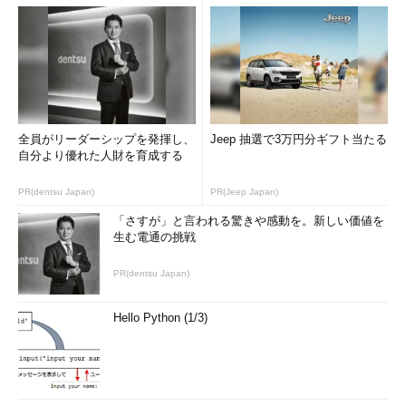
全員がリーダーシップを発揮し、
Jeep 抽選で3万円分ギフト当たる
自分より優れた人財を育成する
PR(dentsu Japan)
PR(Jeep Japan)
「さすが」と言われる驚きや感動を。新しい価値を
生む電通の挑戦
PR(dentsu Japan)
Hello Python (1/3)