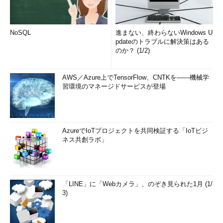
NoSQL
進まない、終わらないWindows U
pdateのトラブルに解決策はある
のか？ (1/2)
AWS／Azure上でTensorFlow、CNTKを――機械学
習環境のマネージドサービスが登場
AzureでIoTプロジェクトを共同検証する「IoTビジ
ネス共創ラボ」
「LINE」に「Webカメラ」、のぞき見られた1月 (1/
3)