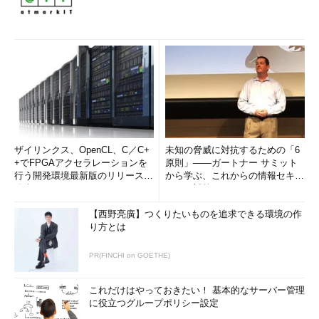
ザイリンクス、OpenCL、C／C+
未知の脅威に対抗するための「6
+でFPGAアクセラレーションを
原則」――ガートナー サミット
行う開発環境最新版のリリースを
から学ぶ、これからの情報セキュ
発表
リティ対策
【西野亮廣】つくりたいものを追求できる環境の作
り方とは
PR(FINCHI on GOETHE)
これだけはやっておきたい！ 基本的なサーバー管理
に役立つグループポリシー設定