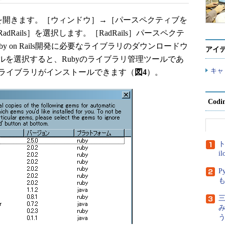
ィブを開きます。［ウィンドウ］→［パースペクティブを
Rails］を選択します。［RadRails］パースペクテ
uby on Rails開発に必要なライブラリのダウンロードウ
アイ
を選択すると、Rubyのライブラリ管理ツールであ
キャ
でライブラリがインストールできます（
図4
）。
Cod
ト
i
P
三