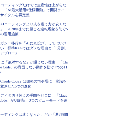
AIコーディングだけでは生産性は上がらな
い 「AI最大活用×仕様駆動」で開発ライ
フサイクルを再定義
「AIコーディングより人を雇う方が安くな
」 2028年までに起こる逆転現象を防ぐ5
つの運用施策
レガシー移行を「AIに丸投げ」してはいけ
ない 標準RAGではダメな理由と「5分割」
のアプローチ
Iに「絶対するな」が通じない理由 「Cla
de Code」の意図しない動作を防ぐ7つのTI
S
Claude Code」は開発の司令塔に 常識を
一変させた5つの進化
ディタ切り替えの手間をゼロに 「Claud
 Code」がUI刷新、3つのビューモードを追
加
コーディングは速くなった、だが「週7時間