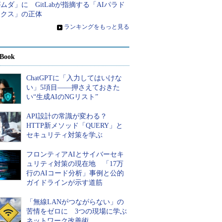
ムダ」に GitLabが指摘する「AIパラド
ックス」の正体
»
ランキングをもっと見る
Book
ChatGPTに「入力してはいけな
い」5項目――押さえておきた
い“生成AIのNGリスト”
API設計の常識が変わる？
HTTP新メソッド「QUERY」と
セキュリティ対策を学ぶ
フロンティアAIとサイバーセキ
ュリティ対策の現在地 「17万
行のAIコード分析」事例と公的
ガイドラインが示す道筋
「無線LANがつながらない」の
苦情をゼロに 3つの現場に学ぶ
ネットワーク改善術