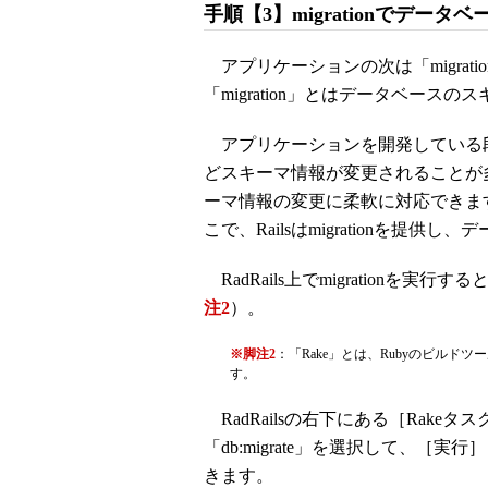
手順【3】migrationでデータ
アプリケーションの次は「migrat
「migration」とはデータベースの
アプリケーションを開発している
どスキーマ情報が変更されることが多
ーマ情報の変更に柔軟に対応できま
こで、Railsはmigrationを
RadRails上でmigrationを
注2
）。
※脚注2
：「Rake」とは、Rubyのビルド
す。
RadRailsの右下にある［Rak
「db:migrate」を選択して、［
きます。