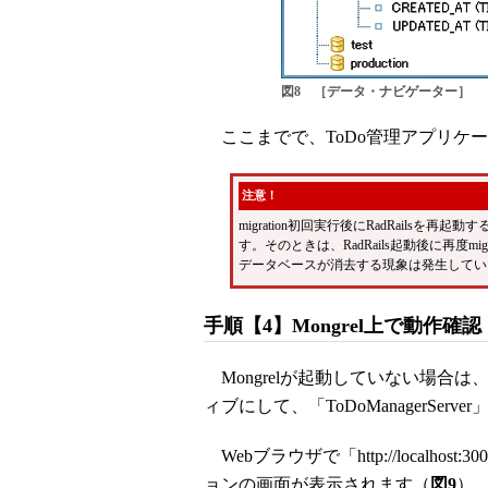
図8 ［データ・ナビゲーター］
ここまでで、ToDo管理アプリケ
注意！
migration初回実行後にRadRails
す。そのときは、RadRails起動後に再度m
データベースが消去する現象は発生してい
手順【4】Mongrel上で動作確認
Mongrelが起動していない場合は、
ィブにして、「ToDoManagerSer
Webブラウザで「http://localho
ョンの画面が表示されます（
図9
）