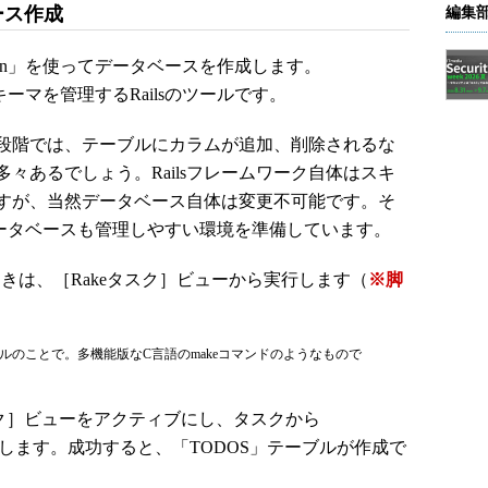
ベース作成
編集
ion」を使ってデータベースを作成します。
スキーマを管理するRailsのツールです。
段階では、テーブルにカラムが追加、削除されるな
々あるでしょう。Railsフレームワーク自体はスキ
すが、当然データベース自体は変更不可能です。そ
提供し、データベースも管理しやすい環境を準備しています。
実行するときは、［Rakeタスク］ビューから実行します（
※脚
ツールのことで。多機能版なC言語のmakeコマンドのようなもので
eタスク］ビューをアクティブにし、タスクから
実行］します。成功すると、「TODOS」テーブルが作成で