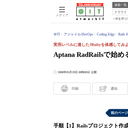
連載一覧
クラウド
メディア
AIを作
＠IT
アジャイル/DevOps
Coding Edge
Rails 
実用レベルに達したJRubyを体感してみ
Aptana RadRailsで始める
2008年05月19日 00時00分 公開
印刷
通知
前のページ
手順【1】Railsプロジェクト作