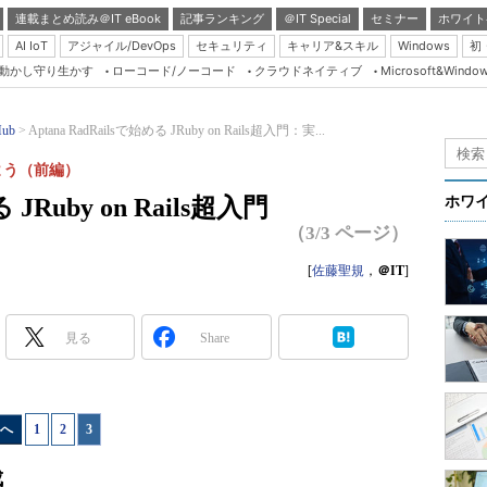
連載まとめ読み＠IT eBook
記事ランキング
＠IT Special
セミナー
ホワイト
AI IoT
アジャイル/DevOps
セキュリティ
キャリア&スキル
Windows
初
り動かし守り生かす
ローコード/ノーコード
クラウドネイティブ
Microsoft&Windo
Server & Storage
HTML5 + UX
Hub
Aptana RadRailsで始める JRuby on Rails超入門：実...
Smart & Social
よう（前編）
Coding Edge
 JRuby on Rails超入門
ホワ
Java Agile
（3/3 ページ）
Database Expert
[
佐藤聖規
，
＠IT
]
Linux ＆ OSS
Master of IP Networ
見る
Share
Security & Trust
Test & Tools
へ
1
|
2
|
3
Insider.NET
ブログ
成