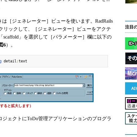
。
するときは［ジェネレーター］ビューを使います。RadRails
注目
クリックして、［ジェネレーター］ビューをアクテ
caffold」を選択して［パラメーター］欄に以下の
図6
）。
g
 detail
:
text 
すると拡大します）
」プロジェクトにToDo管理アプリケーションのプログラ