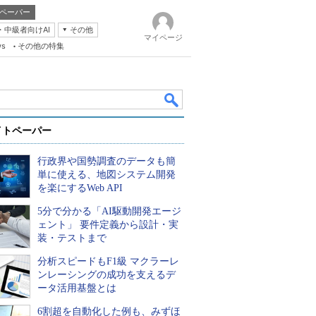
ペーパー
・中級者向けAI
その他
マイページ
ws
その他の特集
イトペーパー
行政界や国勢調査のデータも簡
単に使える、地図システム開発
を楽にするWeb API
5分で分かる「AI駆動開発エージ
k
ェント」 要件定義から設計・実
装・テストまで
分析スピードもF1級 マクラーレ
ンレーシングの成功を支えるデ
ータ活用基盤とは
6割超を自動化した例も、みずほ