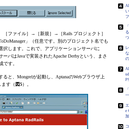
る
、［ファイル］→［新規］→［Rails プロジェクト］
DoManager」（任意です。別のプロジェクト名でも
選択します。これで、アプリケーションサーバに
サーバはJavaで実装されたApache Derbyという、まさ
が完成です。
A
u
Mongrelが起動し、AptanaのWebブラウザ上
P
示します（
図5
）。
「
エ
e