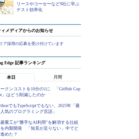
リースやコーセーなど9社に学ぶ
テスト効率化
ティメディアからのお知らせ
リア採用の応募を受け付けています
ing Edge 記事ランキング
月間
本日
ークンコストを10分の1に 「GitHub Cop
lot」はどう削減したのか
ythonでもTypeScriptでもない、2025年「最
も人気のプログラミング言語」
菱重工が“勝手なAI利用”を解消する仕組
みを内製開発 「知見が足りない」中でど
う進めた？