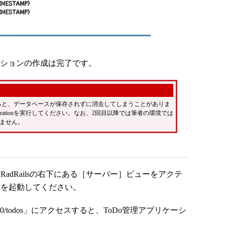
ーションの作成は完了です。
を再起動すると、データベースが保存されずに消去してしまうことがありま
igrationを実行してください。なお、2回目以降では筆者の環境では
ません。
RadRailsの右下にある［サーバー］ビューをアクテ
ver」を起動してください。
st:3000/todos」にアクセスすると、ToDo管理アプリケーシ
。