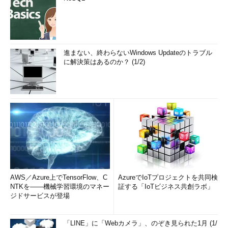
進まない、終わらないWindows Updateのトラブル
に解決策はあるのか？ (1/2)
AWS／Azure上でTensorFlow、C
AzureでIoTプロジェクトを共同検
NTKを――機械学習環境のマネー
証する「IoTビジネス共創ラボ」
ジドサービスが登場
「LINE」に「Webカメラ」、のぞき見られた1月 (1/