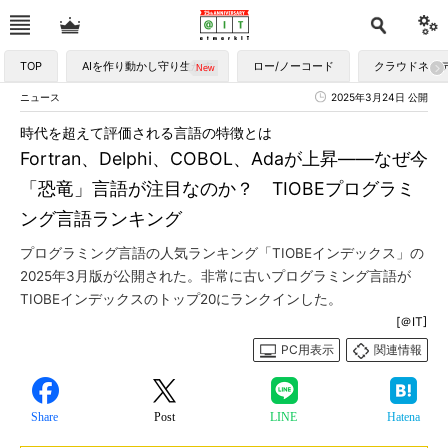
TOP
AIを作り動かし守り生かす
ロー/ノーコード
クラウドネイ
ニュース
2025年3月24日 公開
時代を超えて評価される言語の特徴とは
Fortran、Delphi、COBOL、Adaが上昇――なぜ今
「恐竜」言語が注目なのか？ TIOBEプログラミ
ング言語ランキング
プログラミング言語の人気ランキング「TIOBEインデックス」の
2025年3月版が公開された。非常に古いプログラミング言語が
TIOBEインデックスのトップ20にランクインした。
[＠IT]
PC用表示
関連情報
Share
Post
LINE
Hatena