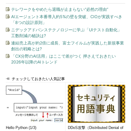
テレワークをやめたら退職が止まらない“必然の理由”
AIエージェント本番導入約5%の壁を突破、CIOが実践すべき
「8つの設計原則」
ニデックアドバンステクノロジーに学ぶ「UIテスト自動化」
工数削減の秘訣は?
連結売上高が約2倍に成長、富士フイルムが実践した新規事業
創出の戦略とは?
「CX分野のAI活用」はここで差がつく 押さえておきたい
2026年以降のAIトレンド
チェックしておきたい人気記事
Hello Python (1/3)
DDoS攻撃（Distributed Denial of