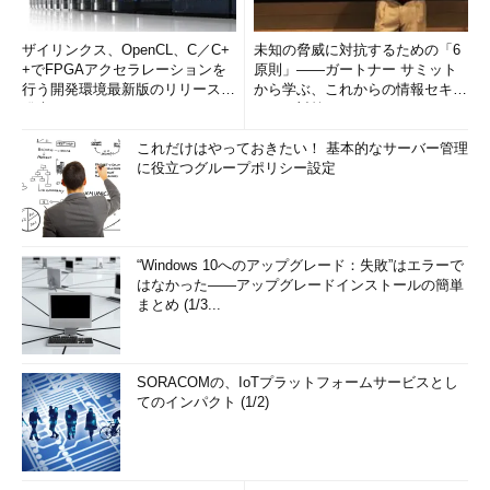
ザイリンクス、OpenCL、C／C+
未知の脅威に対抗するための「6
+でFPGAアクセラレーションを
原則」――ガートナー サミット
行う開発環境最新版のリリースを
から学ぶ、これからの情報セキュ
発表
リティ対策
これだけはやっておきたい！ 基本的なサーバー管理
に役立つグループポリシー設定
“Windows 10へのアップグレード：失敗”はエラーで
はなかった――アップグレードインストールの簡単
まとめ (1/3...
SORACOMの、IoTプラットフォームサービスとし
てのインパクト (1/2)