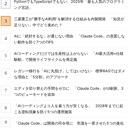
PythonでもTypeScriptでもない、2025年「最も人気のプログラミ
ング言語」
三菱重工が“勝手なAI利用”を解消する仕組みを内製開発 「知見が
足りない」中でどう進めた？
AIに「絶対するな」が通じない理由 「Claude Code」の意図しな
い動作を防ぐ7つのTIPS
AIコーディングだけでは生産性は上がらない 「AI最大活用×仕様
駆動」で開発ライフサイクルを再定義
レガシー移行を「AIに丸投げ」してはいけない 標準RAGではダメ
な理由と「5分割」のアプローチ
エディタ切り替えの手間をゼロに 「Claude Code」がUI刷新、3
つのビューモードを追加
「AIコーディングより人を雇う方が安くなる」 2028年までに起
こる逆転現象を防ぐ5つの運用施策
「Claude Code」は開発の司令塔に 常識を一変させた5つの進化