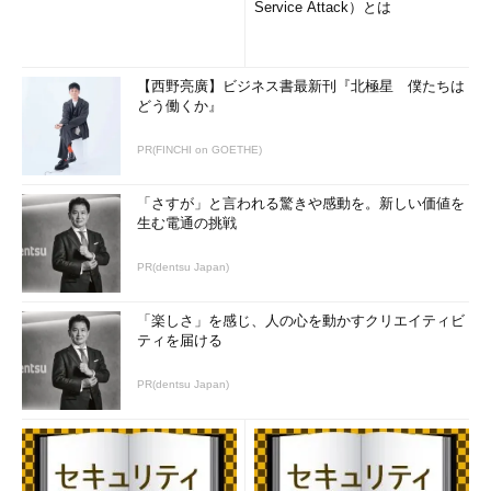
Service Attack）とは
【西野亮廣】ビジネス書最新刊『北極星 僕たちは
どう働くか』
PR(FINCHI on GOETHE)
「さすが」と言われる驚きや感動を。新しい価値を
生む電通の挑戦
PR(dentsu Japan)
「楽しさ」を感じ、人の心を動かすクリエイティビ
ティを届ける
PR(dentsu Japan)