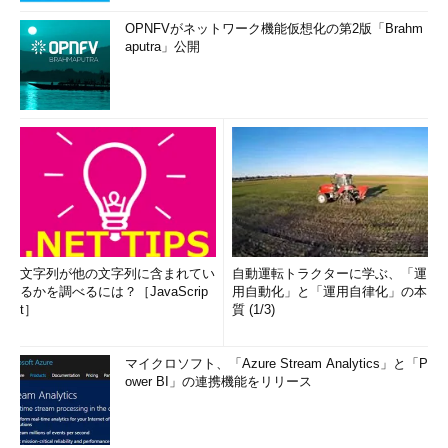
OPNFVがネットワーク機能仮想化の第2版「Brahm
aputra」公開
文字列が他の文字列に含まれてい
自動運転トラクターに学ぶ、「運
るかを調べるには？［JavaScrip
用自動化」と「運用自律化」の本
t］
質 (1/3)
マイクロソフト、「Azure Stream Analytics」と「P
ower BI」の連携機能をリリース