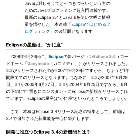
Javaは難しそうでとっつきづらいという方の
ためのJavaプログラミング超入門連載です。
最新のEclipse 3.4とJava 6を使い大幅に情報
量を増やした、本連載「
Eclipseではじめるプ
ログラミング
」の改訂版となります
Eclipseの星座は、“かに座”
2008年6月26日に、
Eclipse
の新バージョン
Eclipse 3.4
（コー
ドネーム「
Ganymede
（ガニメデ）」）がリリースされました。
3.3
がリリースされたのが2007年6月29日ですから、ちょうど1年
間隔ててのリリースとなります。ちなみに、
3.2
が2007年6月29
日、
3.1
が2005年6月27日、
3.0
が2004年6月25日ですから、6月
の下旬に1年置きにコンスタントにEclipseの新版がリリースされ
ています。Eclipseの星座は“かに座”といったところでしょうか。
さて、本稿はEclipse 3.4リリース記念の特集として、前編は
3.4で追加された新機能を中心に紹介します。
開発に役立つEclipse 3.4の新機能とは？