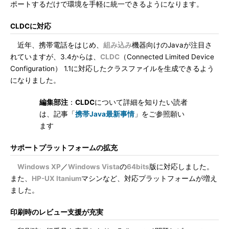
ポートするだけで環境を手軽に統一できるようになります。
CLDCに対応
近年、携帯電話をはじめ、
組み込み
機器向けのJavaが注目さ
れていますが、3.4からは、
CLDC
（Connected Limited Device
Configuration） 1.1に対応したクラスファイルを生成できるよう
になりました。
編集部注
：
CLDC
について詳細を知りたい読者
は、記事「
携帯Java最新事情
」をご参照願い
ます
サポートプラットフォームの拡充
Windows XP
／
Windows Vista
の
64bits
版に対応しました。
また、
HP-UX Itanium
マシンなど、対応プラットフォームが増え
ました。
印刷時のレビュー支援が充実