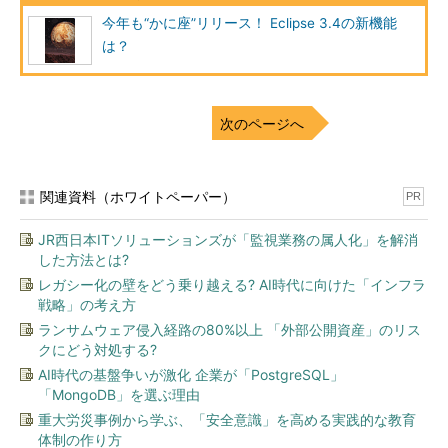
今年も“かに座”リリース！ Eclipse 3.4の新機能
は？
次のページへ
関連資料（ホワイトペーパー）
PR
JR西日本ITソリューションズが「監視業務の属人化」を解消
した方法とは?
レガシー化の壁をどう乗り越える? AI時代に向けた「インフラ
戦略」の考え方
ランサムウェア侵入経路の80%以上 「外部公開資産」のリス
クにどう対処する?
AI時代の基盤争いが激化 企業が「PostgreSQL」
「MongoDB」を選ぶ理由
重大労災事例から学ぶ、「安全意識」を高める実践的な教育
体制の作り方