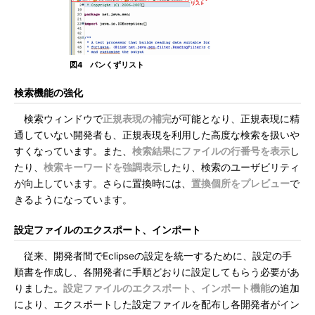
図4 パンくずリスト
検索機能の強化
検索ウィンドウで
正規表現の補完
が可能となり、正規表現に精
通していない開発者も、正規表現を利用した高度な検索を扱いや
すくなっています。また、
検索結果にファイルの行番号を表示
し
たり、
検索キーワードを強調表示
したり、検索のユーザビリティ
が向上しています。さらに置換時には、
置換個所をプレビュー
で
きるようになっています。
設定ファイルのエクスポート、インポート
従来、開発者間でEclipseの設定を統一するために、設定の手
順書を作成し、各開発者に手順どおりに設定してもらう必要があ
りました。
設定ファイルのエクスポート、インポート機能
の追加
により、エクスポートした設定ファイルを配布し各開発者がイン