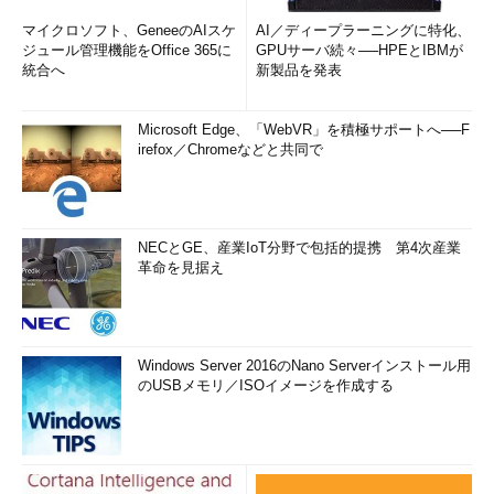
マイクロソフト、GeneeのAIスケ
AI／ディープラーニングに特化、
ジュール管理機能をOffice 365に
GPUサーバ続々──HPEとIBMが
統合へ
新製品を発表
Microsoft Edge、「WebVR」を積極サポートへ──F
irefox／Chromeなどと共同で
NECとGE、産業IoT分野で包括的提携 第4次産業
革命を見据え
Windows Server 2016のNano Serverインストール用
のUSBメモリ／ISOイメージを作成する