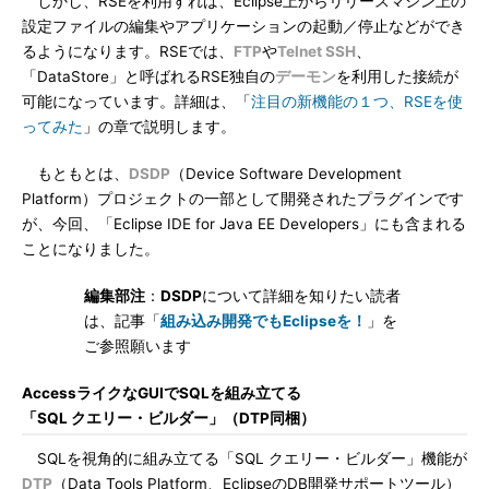
しかし、RSEを利用すれば、Eclipse上からリリースマシン上の
設定ファイルの編集やアプリケーションの起動／停止などができ
るようになります。RSEでは、
FTP
や
Telnet SSH
、
「DataStore」と呼ばれるRSE独自の
デーモン
を利用した接続が
可能になっています。詳細は、「
注目の新機能の１つ、RSEを使
ってみた
」の章で説明します。
もともとは、
DSDP
（Device Software Development
Platform）プロジェクトの一部として開発されたプラグインです
が、今回、「Eclipse IDE for Java EE Developers」にも含まれる
ことになりました。
編集部注
：
DSDP
について詳細を知りたい読者
は、記事「
組み込み開発でもEclipseを！
」を
ご参照願います
AccessライクなGUIでSQLを組み立てる
「SQL クエリー・ビルダー」（DTP同梱）
SQLを視角的に組み立てる「SQL クエリー・ビルダー」機能が
DTP
（Data Tools Platform、EclipseのDB開発サポートツール）