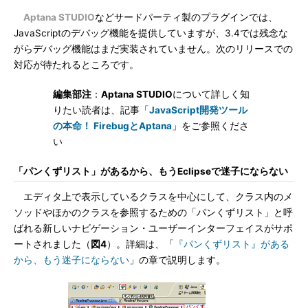
Aptana STUDIO
などサードパーティ製のプラグインでは、
JavaScriptのデバッグ機能を提供していますが、3.4では残念な
がらデバッグ機能はまだ実装されていません。次のリリースでの
対応が待たれるところです。
編集部注
：
Aptana STUDIO
について詳しく知
りたい読者は、記事「
JavaScript開発ツール
の本命！ FirebugとAptana
」をご参照くださ
い
「パンくずリスト」があるから、もうEclipseで迷子にならない
エディタ上で表示しているクラスを中心にして、クラス内のメ
ソッドやほかのクラスを参照するための「パンくずリスト」と呼
ばれる新しいナビゲーション・ユーザーインターフェイスがサポ
ートされました（
図4
）。詳細は、「
『パンくずリスト』がある
から、もう迷子にならない
」の章で説明します。