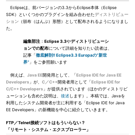
Eclipseは、前バージョンの3.3からEclipse本体（Eclipse
SDK）といくつかのプラグインを組み合わせた
ディストリビュー
ション
（頒布（はんぷ）形態）として配布されるようになりまし
た。
編集部注
：
Eclipse 3.3
や
ディストリビューシ
ョンでの配布
について詳細を知りたい読者は、
記事「
徹底解剖!! Eclipse3.3 Europaの“新世
界”
」をご参照願います
例えば、
Java EE
開発用として、「
Eclipse IDE for Java EE
Developers
」が、
C／C++
開発者用として「
Eclipse IDE for
C/C++ Developers
」が提供されています（ほかのディストリビ
ューションも含めた説明は、
後述
します）。本稿では、Javaを
利用したシステム開発者が主に利用する「Eclipse IDE for Java
EE Developers」の新機能を中心に紹介していきます。
FTP／Telnet接続ソフトはもういらない？
「リモート・システム・エクスプローラー」