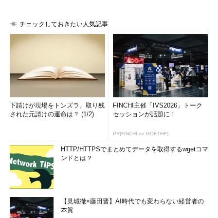
チェックしておきたい人気記事
下請けが現場をトンズラ。取り残
FINCHI主催「IVS2026」トーク
された元請けの運命は？ (1/2)
セッションが話題に！
PR(FINCHI on GOETHE)
HTTP/HTTPSでまとめてデータを取得するwgetコマ
ンドとは？
【見城徹×藤田晋】AI時代でも変わらない経営者の
本質