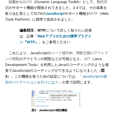
以前から
DLTK
（Dynamic Language Toolkit）として、
動的言
語
のサポート機能が開発されてきました。3.4では、その成果を
取り込む形としてDLTKの
JavaScript
サポート機能が
WTP
（Web
Tools Platform）に標準で追加されました。
編集部注
：
WTP
について詳しく知りたい読者
は、記事「
Webアプリのための標準プラグイ
ン『WTP』
」をご参照ください
これにより、JavaScriptの
コード補完
や、
関数定義のアウトラ
ンの閲覧
のアウトランの閲覧などが可能となり、
JDT
（Java
Development Tools）を利用したJavaのコーディングのような感
覚でJavaScriptのコーディングができるようになりました（
図
3
）。この機能を使うための設定については、「
JavaScriptの補
完やバリデーションを行うには？
」の章で説明します。
図3 JavaScriptの補完機能