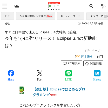
TOP
AIを作り動かし守り生かす
ロー/ノーコード
クラウドネイ
連載
2008年7月2日 公開
すぐに日本語で使えるEclipse 3.4大特集（前編）
今年も“かに座”リリース！ Eclipse 3.4の新機能
は？
（1/4 ページ）
[
岡本隆史
，＠IT]
PC用表示
関連情報
Share
Post
LINE
Hatena
【改訂版】Eclipseではじめるプロ
グラミング
New!
これからプログラミングを学習したい方、