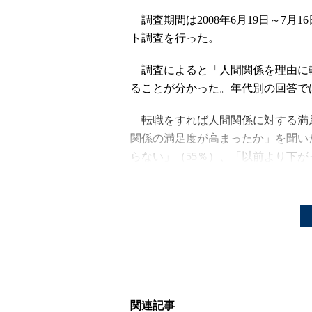
調査期間は2008年6月19日～7月
ト調査を行った。
調査によると「人間関係を理由に転
ることが分かった。年代別の回答では
転職をすれば人間関係に対する満
関係の満足度が高まったか」を聞い
らない」（55％）、「以前より下が
かった。年代別では、「以前より高ま
代、50代はいずれも20％だったこ
していることがうかがえる」と分析
人間関係で（仕事において）誰の
回答が最も多く57％。「同僚」は23
関連記事