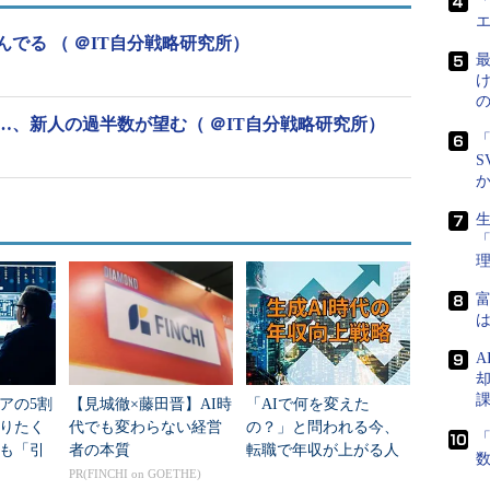
「
でる （ ＠IT自分戦略研究所）
最
、新人の過半数が望む（ ＠IT自分戦略研究所）
「
S
生
富
は
A
アの5割
【見城徹×藤田晋】AI時
「AIで何を変えた
りたく
代でも変わらない経営
の？」と問われる今、
「
も「引
者の本質
転職で年収が上がる人
とは？
／上がらない人
PR(FINCHI on GOETHE)