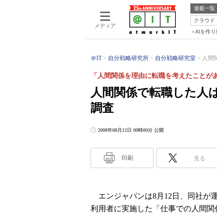
連載一覧
クラウド
メディア
AIを作
＠IT
自分戦略研究所
自分戦略研究室
人間
「人間関係を理由に転職を考えたことがあ
人間関係で転職した人
調査
2008年08月12日 00時00分 公開
印刷
見る
エンジャパンは8月12日、同社が
利用者に実施した「仕事での人間関