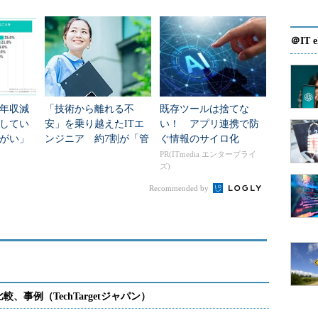
＠IT e
が年収減
「技術から離れる不
既存ツールは捨てな
してい
安」を乗り越えたITエ
い！ アプリ連携で防
がい」
ンジニア 約7割が「管
ぐ情報のサイロ化
最多は？
理職になって良かっ
PR(ITmedia エンタープライ
ズ)
た」と回答
Recommended by