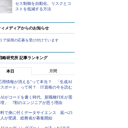
セス制御を自動化、リスクとコ
ストを低減する方法
ティメディアからのお知らせ
リア採用の応募を受け付けています
戦略研究所 記事ランキング
月間
本日
応用情報が消える”って本当？ 「生成AI
パスポート」って何？ IT資格の今を読む
AIがコードを書く時代、新職種FDEが需
要増」 7割のエンジニアが思う理由
無料で身に付くデータサイエンス 延べ23
万人が受講、総務省が募集開始