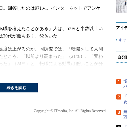
16日。回答したのは971人。インターネットでアンケー
アイ
職を考えたことがある」人は、57％と半数以上い
20代が最も多く、62％いた。
キャ
足度は上がるのか。同調査では、「転職をして人間
たところ、「以前より高まった」（21％）、「変わ
自分
った」（24％）と、転職による効果は低いことが分
った」と回答した20代が32％と最も多かった。40
とから同社は、「（年齢とともに）環境適応力が低下
“
している。
続きを読む
「
ことで悩んでいるのかについては、「上司」という
％、「部下」は15％だった。
Copyright © ITmedia, Inc. All Rights Reserved.