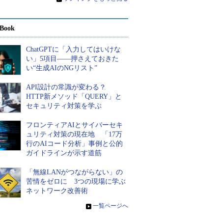
Book
ChatGPTに「入力してはいけな
い」5項目――押さえておきた
い“生成AIのNGリスト”
API設計の常識が変わる？
HTTP新メソッド「QUERY」と
セキュリティ対策を学ぶ
フロンティアAIとサイバーセキ
ュリティ対策の現在地 「17万
行のAIコード分析」事例と公的
ガイドラインが示す道筋
「無線LANがつながらない」の
苦情をゼロに 3つの現場に学ぶ
ネットワーク改善術
»
一覧ページへ