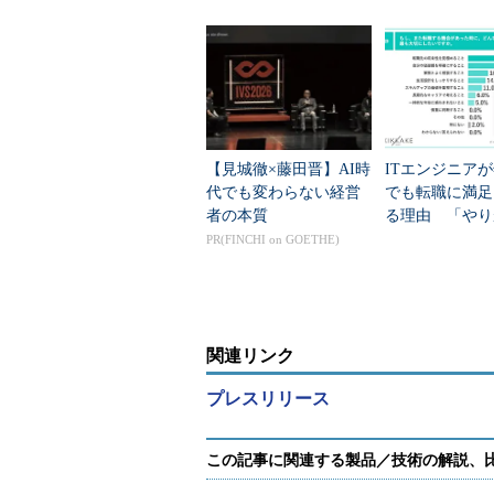
代別でこんなに違った
【見城徹×藤田晋】AI時
ITエンジニア
代でも変わらない経営
でも転職に満足
者の本質
る理由 「やり
を抑えた2つの
PR(FINCHI on GOETHE)
関連リンク
プレスリリース