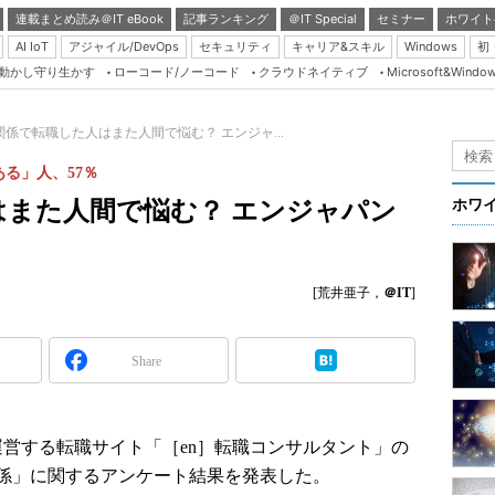
連載まとめ読み＠IT eBook
記事ランキング
＠IT Special
セミナー
ホワイト
AI IoT
アジャイル/DevOps
セキュリティ
キャリア&スキル
Windows
初
り動かし守り生かす
ローコード/ノーコード
クラウドネイティブ
Microsoft&Windo
Server & Storage
HTML5 + UX
関係で転職した人はまた人間で悩む？ エンジャ...
Smart & Social
る」人、57％
Coding Edge
はまた人間で悩む？ エンジャパン
ホワ
Java Agile
Database Expert
[荒井亜子，
＠IT
]
Linux ＆ OSS
Master of IP Networ
Share
Security & Trust
Test & Tools
Insider.NET
運営する転職サイト「［en］転職コンサルタント」の
係」に関するアンケート結果を発表した。
ブログ