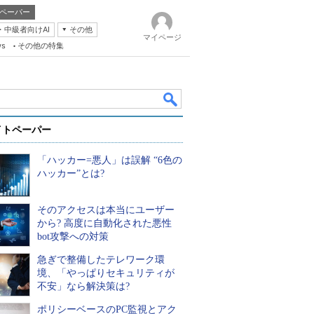
ペーパー
・中級者向けAI
その他
マイページ
ws
その他の特集
イトペーパー
「ハッカー=悪人」は誤解 “6色の
ハッカー”とは?
そのアクセスは本当にユーザー
k
から? 高度に自動化された悪性
bot攻撃への対策
急ぎで整備したテレワーク環
境、「やっぱりセキュリティが
不安」なら解決策は?
ポリシーベースのPC監視とアク