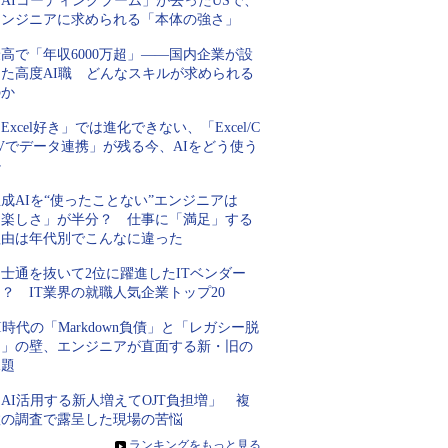
AIコーディングブーム」が去ったUSで、
エンジニアに求められる「本体の強さ」
高で「年収6000万超」――国内企業が設
けた高度AI職 どんなスキルが求められる
のか
Excel好き」では進化できない、「Excel/C
Vでデータ連携」が残る今、AIをどう使う
か
成AIを“使ったことない”エンジニアは
「楽しさ」が半分？ 仕事に「満足」する
理由は年代別でこんなに違った
士通を抜いて2位に躍進したITベンダー
？ IT業界の就職人気企業トップ20
I時代の「Markdown負債」と「レガシー脱
却」の壁、エンジニアが直面する新・旧の
課題
AI活用する新人増えてOJT負担増」 複
数の調査で露呈した現場の苦悩
»
ランキングをもっと見る