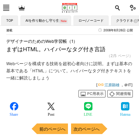
TOP
AIを作り動かし守り生かす
ロー/ノーコード
クラウドネイ
連載
2008年8月26日 公開
デザイナーのためのWeb学習帳（1）
まずはHTML。ハイパーなタグ付き言語
（2/5 ページ）
Webページを構成する技術を超初心者向けに説明。まずは基本の
基本である「HTML」について。ハイパーなタグ付きテキストを
一緒に解読しましょう
[
江原顕雄
，＠IT]
PC用表示
関連情報
Share
Post
LINE
Hatena
前のページへ
次のページへ