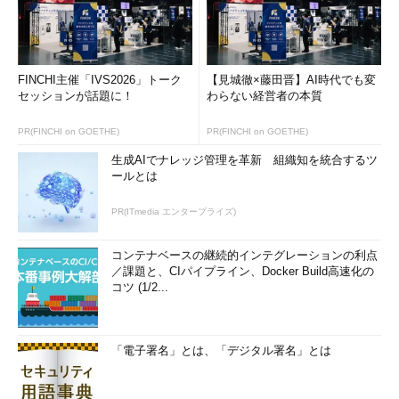
FINCHI主催「IVS2026」トーク
【見城徹×藤田晋】AI時代でも変
セッションが話題に！
わらない経営者の本質
PR(FINCHI on GOETHE)
PR(FINCHI on GOETHE)
生成AIでナレッジ管理を革新 組織知を統合するツ
ールとは
PR(ITmedia エンタープライズ)
コンテナベースの継続的インテグレーションの利点
／課題と、CIパイプライン、Docker Build高速化の
コツ (1/2...
「電子署名」とは、「デジタル署名」とは