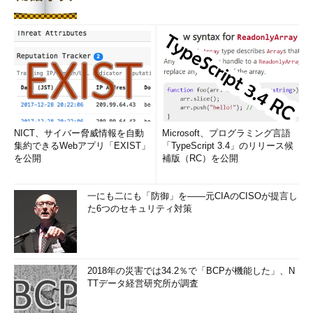
NICT、サイバー脅威情報を自動
Microsoft、プログラミング言語
集約できるWebアプリ「EXIST」
「TypeScript 3.4」のリリース候
を公開
補版（RC）を公開
一にも二にも「防御」を――元CIAのCISOが提言し
た6つのセキュリティ対策
2018年の災害では34.2％で「BCPが機能した」、N
TTデータ経営研究所が調査