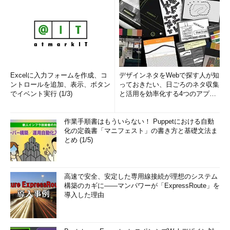
Excelに入力フォームを作成、コ
デザインネタをWebで探す人が知
ントロールを追加、表示、ボタン
っておきたい、日ごろのネタ収集
でイベント実行 (1/3)
と活用を効率化する4つのアプリ
(1/3)
作業手順書はもういらない！ Puppetにおける自動
化の定義書「マニフェスト」の書き方と基礎文法ま
とめ (1/5)
高速で安全、安定した専用線接続が理想のシステム
構築のカギに――マンパワーが「ExpressRoute」を
導入した理由