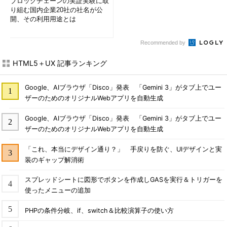
ブロックチェーンの実証実験に取
り組む国内企業20社の社名が公
開、その利用用途とは
Recommended by
HTML5＋UX 記事ランキング
Google、AIブラウザ「Disco」発表 「Gemini 3」がタブ上でユー
ザーのためのオリジナルWebアプリを自動生成
Google、AIブラウザ「Disco」発表 「Gemini 3」がタブ上でユー
ザーのためのオリジナルWebアプリを自動生成
「これ、本当にデザイン通り？」 手戻りを防ぐ、UIデザインと実
装のギャップ解消術
スプレッドシートに図形でボタンを作成しGASを実行＆トリガーを
使ったメニューの追加
PHPの条件分岐、if、switch＆比較演算子の使い方