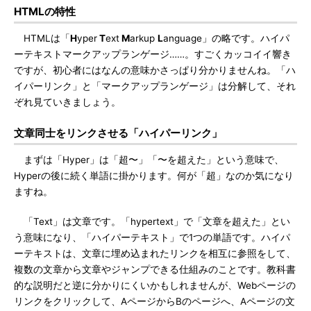
HTMLの特性
HTMLは「
H
yper
T
ext
M
arkup
L
anguage」の略です。ハイパ
ーテキストマークアップランゲージ……。すごくカッコイイ響き
ですが、初心者にはなんの意味かさっぱり分かりませんね。「ハ
イパーリンク」と「マークアップランゲージ」は分解して、それ
ぞれ見ていきましょう。
文章同士をリンクさせる「ハイパーリンク」
まずは「Hyper」は「超〜」「〜を超えた」という意味で、
Hyperの後に続く単語に掛かります。何が「超」なのか気になり
ますね。
「Text」は文章です。「hypertext」で「文章を超えた」とい
う意味になり、「ハイパーテキスト」で1つの単語です。ハイパ
ーテキストは、文章に埋め込まれたリンクを相互に参照をして、
複数の文章から文章やジャンプできる仕組みのことです。教科書
的な説明だと逆に分かりにくいかもしれませんが、Webページの
リンクをクリックして、AページからBのページへ、Aページの文