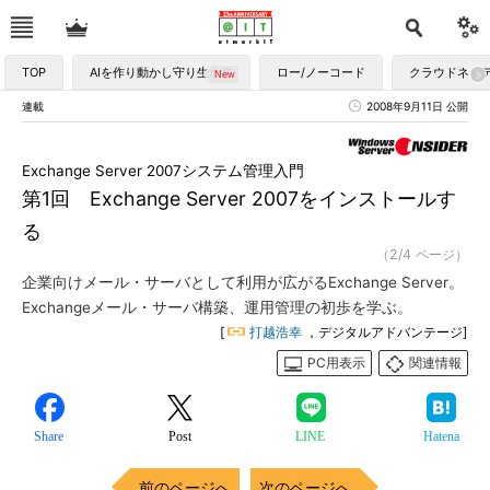
TOP
AIを作り動かし守り生かす
ロー/ノーコード
クラウドネイ
連載
2008年9月11日 公開
Exchange Server 2007システム管理入門
第1回 Exchange Server 2007をインストールす
る
（2/4 ページ）
企業向けメール・サーバとして利用が広がるExchange Server。
Exchangeメール・サーバ構築、運用管理の初歩を学ぶ。
[
打越浩幸
，デジタルアドバンテージ]
PC用表示
関連情報
Share
Post
LINE
Hatena
前のページへ
次のページへ