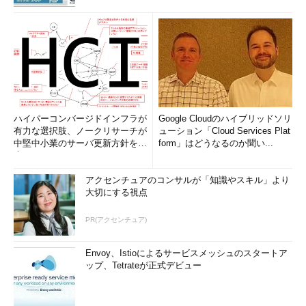
らActive Directoryの導入ウィザードを起動すればよい（DNSサ
ーバも途中でインストールすること）。
Active Directoryの機能レベルの設定
Exchange Serverを導入するためにはActive Directoryに対し
て、Exchange用のスキーマ拡張やセキュリティ・グループの作
成、（2番目以降の）ドメインの準備などの作業が必要である。
ハイパーコンバージドインフラが
Google Cloudのハイブリッドソリ
とはいえこれはすべてExchange Serverのインストール・ウィザ
有力な選択肢、ノークリサーチが
ューション「Cloud Services Plat
中堅中小業のサーバ更新方針を調
form」はどうなるのか聞い...
ードで自動的に行われるため、管理者が手動で行う必要はない
査
（Windows Server 2008のServer Coreなどの場合は、手動イン
ストールすることも可能）。
アクセンチュアのコンサルが「知識やスキル」より
大切にする視点
ただしこれらの作業を行うためには、「ドメインの機能レベ
PR(アクセンチュア)
ル」を「Windows 2000 Serverネイティブ」か「Windows
Server 2003」にしておく必要がある。このためには、［管理ツ
Envoy、Istioによるサービスメッシュのスタートア
ール］の［Active Directoryドメインと信頼］ツールを起動し、
ップ、Tetrateが正式デビュー
ドメイン名を右クリックして［ドメインの機能レベルを上げる］
を選択する。