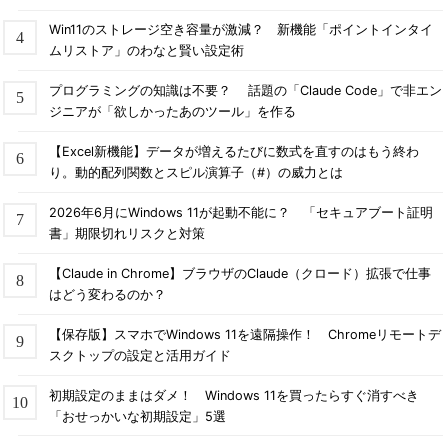
Win11のストレージ空き容量が激減？ 新機能「ポイントインタイ
ムリストア」のわなと賢い設定術
プログラミングの知識は不要？ 話題の「Claude Code」で非エン
ジニアが「欲しかったあのツール」を作る
【Excel新機能】データが増えるたびに数式を直すのはもう終わ
り。動的配列関数とスピル演算子（#）の威力とは
2026年6月にWindows 11が起動不能に？ 「セキュアブート証明
書」期限切れリスクと対策
【Claude in Chrome】ブラウザのClaude（クロード）拡張で仕事
はどう変わるのか？
【保存版】スマホでWindows 11を遠隔操作！ Chromeリモートデ
スクトップの設定と活用ガイド
初期設定のままはダメ！ Windows 11を買ったらすぐ消すべき
「おせっかいな初期設定」5選