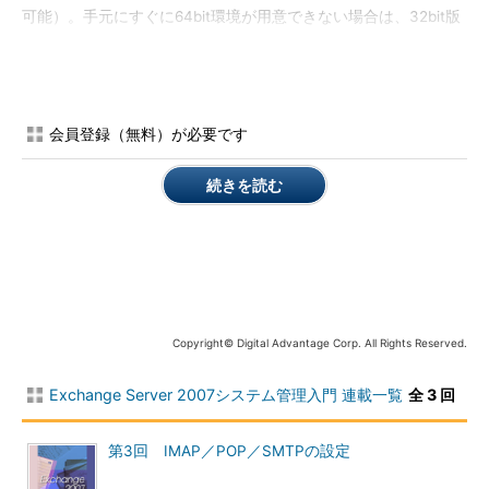
可能）。手元にすぐに64bit環境が用意できない場合は、32bit版
を使ってテスト環境を構築するとよいだろう。32bit環境では利
用できるメモリが最大でも4Gbytes以下に制限されるため（ハー
ドウェによっては、もっと少ないメモリしか利用できないことが
ある）、64bit版に比べてパフォーマンスなどは劣るが、機能的
会員登録（無料）が必要です
には64bit環境と同じものが利用できる。
続きを読む
Exchange Server 2007に対しては、現在のところSP1が提供さ
れているが、このSP1にはExchange Server 2007のサーバ本体の
プログラムも含まれており、このSP1パッケージを使ってフルイ
ンストール（およびSP1未適用版からのアップグレード）ができ
る。さらにこれは評価版も兼ねており、インストール後120日間
はプロダクト・キーを入力せずに、そのまま評価版としても試用
できる。また120日経過するまでに製品を購入してプロダクト・
Copyright© Digital Advantage Corp. All Rights Reserved.
キーを入手し、それを入力すると、そのまま実環境としても利用
できるようになっている（32bit版の場合はプロダクト・キーを
Exchange Server 2007システム管理入門 連載一覧
全 3 回
入力して継続使用することはできない）。より長期にわたって評
価したければ、TechNetサブスクリプションなどで入手するとよ
第3回 IMAP／POP／SMTPの設定
い。