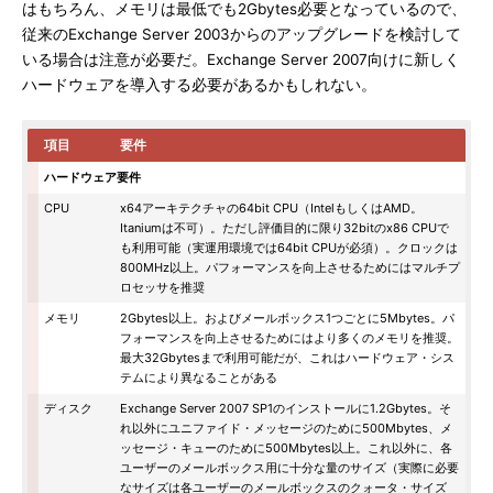
はもちろん、メモリは最低でも2Gbytes必要となっているので、
従来のExchange Server 2003からのアップグレードを検討して
いる場合は注意が必要だ。Exchange Server 2007向けに新しく
ハードウェアを導入する必要があるかもしれない。
項目
要件
ハードウェア要件
CPU
x64アーキテクチャの64bit CPU（IntelもしくはAMD。
Itaniumは不可）。ただし評価目的に限り32bitのx86 CPUで
も利用可能（実運用環境では64bit CPUが必須）。クロックは
800MHz以上。パフォーマンスを向上させるためにはマルチプ
ロセッサを推奨
メモリ
2Gbytes以上。およびメールボックス1つごとに5Mbytes。パ
フォーマンスを向上させるためにはより多くのメモリを推奨。
最大32Gbytesまで利用可能だが、これはハードウェア・シス
テムにより異なることがある
ディスク
Exchange Server 2007 SP1のインストールに1.2Gbytes。そ
れ以外にユニファイド・メッセージのために500Mbytes、メ
ッセージ・キューのために500Mbytes以上。これ以外に、各
ユーザーのメールボックス用に十分な量のサイズ（実際に必要
なサイズは各ユーザーのメールボックスのクォータ・サイズ