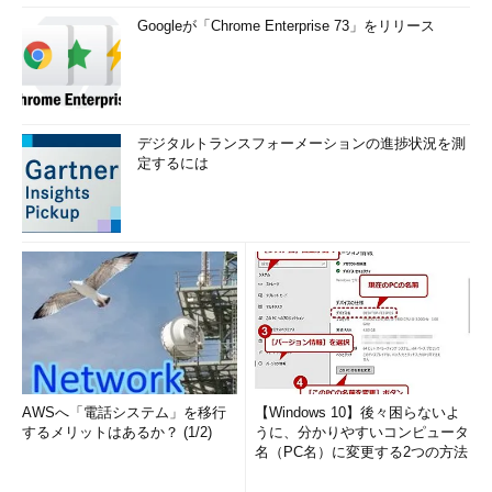
Googleが「Chrome Enterprise 73」をリリース
ドメインの機能レベルを上げる（2）
どちらの機能レベルにするかを選択する。詳細は
ヘルプを参照していただきたい。
デジタルトランスフォーメーションの進捗状況を測
（1）
対象となるActive Directoryのドメイン
定するには
名。
（2）
現在のドメインの機能レベル。
（3）
どちらかを選択する。
Exchange Server 2007のインストール（1）
AWSへ「電話システム」を移行
【Windows 10】後々困らないよ
するメリットはあるか？ (1/2)
うに、分かりやすいコンピュータ
名（PC名）に変更する2つの方法