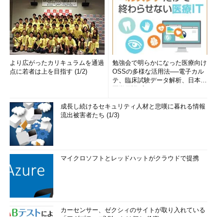
より広がったカリキュラムを通過
勉強会で明らかになった医療向け
点に若者は上を目指す (1/2)
OSSの多様な活用法──電子カル
テ、臨床試験データ解析、日本語
医学用語プラットフォーム、画...
成長し続けるセキュリティ人材と悲嘆に暮れる情報
流出被害者たち (1/3)
マイクロソフトとレッドハットがクラウドで提携
カーセンサー、ゼクシィのサイトが取り入れている