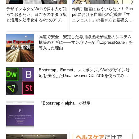
デザインネタをWebで探す人が知
作業手順書はもういらない！ Pup
っておきたい、日ごろのネタ収集
petにおける自動化の定義書「マ
と活用を効率化する4つのアプリ
ニフェスト」の書き方と基礎文法
(1/3)
まとめ (1/5)
高速で安全、安定した専用線接続が理想のシステム
構築のカギに――マンパワーが「ExpressRoute」を
導入した理由
Bootstrap、Emmet、レスポンシブWebデザイン対
応を強化したDreamweaver CC 2015を使ってみ...
「Bootstrap 4 alpha」が登場