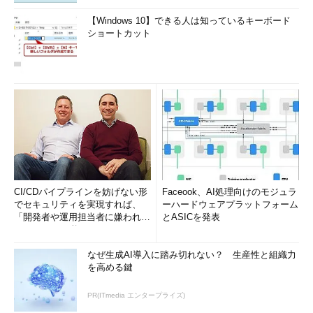
【Windows 10】できる人は知っているキーボード
ショートカット
ドメインの機能レベルを上げる（1）
Exchange Serverを導入するためには、Active Dir
ectoryのドメインの機能レベルを上げておく必要
がある。
（1）
これを選択する。
CI/CDパイプラインを妨げない形
Faceook、AI処理向けのモジュラ
これを実行するとこのような画面が表示されるので、どちらか
でセキュリティを実現すれば、
ーハードウェアプラットフォーム
「開発者や運用担当者に嫌われな
とASICを発表
の機能レベルを選択する。Windows Server 2003以上のドメイ
いWAF」は可能か
ン・コントローラしかなければ［Windows Server 2003］を選択
しておけばよいだろう。
なぜ生成AI導入に踏み切れない？ 生産性と組織力
を高める鍵
PR(ITmedia エンタープライズ)