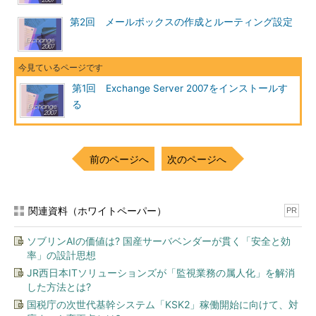
Exchange Server 2007 SP1は以下のサイトからダウンロード
第2回 メールボックスの作成とルーティング設定
できる。
TechNet ベータ版、評価版ソフトウェア センター
Exchange Server 2007 Service Pack 1（ダウンロード セ
第1回 Exchange Server 2007をインストールす
ンター）
る
Microsoft Exchange Server 2007 Service Pack 1 (SP1) リ
リース ノート（ダウンロード センター）
前のページへ
次のページへ
これらのサイトでは、32bit版と64bit版のSP1の両方のパッケ
ージが提供されているので、環境に合わせてどちらかをダウンロ
ードする。ダウンロードしたプログラムをダブルクリックして実
行するとダイアログが表示されるので、Exchange Server 2007
関連資料（ホワイトペーパー）
PR
SP1のプログラムを展開する場所を指定する。そして展開された
ソブリンAIの価値は? 国産サーバベンダーが貫く「安全と効
フォルダにあるsetup.exeをダブルクリックすると実際に
率」の設計思想
Exchange Server 2007 SP1のインストールが始まる。ただし
JR西日本ITソリューションズが「監視業務の属人化」を解消
Exchange Server 2007 SP1のインストール前にいくらか準備が
した方法とは?
必要である。
国税庁の次世代基幹システム「KSK2」稼働開始に向けて、対