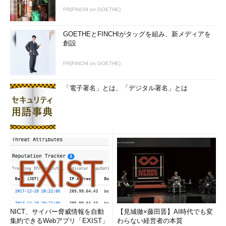
xchange Server 2007環境にする。ここでは「exa
mple.co.jp」という例示用のドメイン名を使用し
PR(FINCHI on GOETHE)
ているが、これは環境に合わせて変更していただ
きたい。Active Directory用のDNSサーバも同時に
GOETHEとFINCHIがタッグを組み、新メディアを
インストールし、外部のDNSサーバへフォワード
創設
せずに、単独で名前解決できるようにしておく。
こうしておかないと、外部のDNSサーバへ（サン
プル・ドメインの）DNSレコードの問い合わせが
PR(FINCHI on GOETHE)
発生したり、実験用ドメイン・アドレスを持つメ
ールが外部へ送信されたりする可能性があるから
「電子署名」とは、「デジタル署名」とは
だ。
Exchange Server 2007にはさまざまな機能コンポーネントが
あるが、ここではデフォルトのままインストールしてみる。最終
的には、ハブ・トランスポート・サーバ、クライアント・アクセ
ス・サーバ、メールボックス・サーバの3つ（とExchange管理ツ
ール）がインストールされる。ユニファイド・メッセージング・
サーバとエッジ・トランスポート・サーバはここでは使わない
（必要なら後で追加可能）。
NICT、サイバー脅威情報を自動
【見城徹×藤田晋】AI時代でも変
Active Directoryの導入
集約できるWebアプリ「EXIST」
わらない経営者の本質