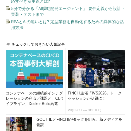
応すべき変更点とは?
Exchange Server 2007 SP1導入前の準備
5分で分かる「AI駆動開発エージェント」 要件定義から設計・
ここではExchange Server 2007 SP1をインストールするため
実装・テストまで
に必要な、OS環境の準備方法などについてまとめておく。最終
RPAとAIの違いとは? 定型業務を自動化するための具体的な活
的には、次の図のような構成でExchange Server 2007 SP1を導
用方法
入する予定である。
チェックしておきたい人気記事
コンテナベースの継続的インテグ
FINCHI主催「IVS2026」トーク
レーションの利点／課題と、CIパ
セッションが話題に！
イプライン、Docker Build高速化
のコツ (1/2...
今回構築するExchange Server 2007 SP1環境
PR(FINCHI on GOETHE)
1台のコンピュータにWindows Server 2003 R2 S
GOETHEとFINCHIがタッグを組み、新メディアを
P2＋Active DirectoryとExchange Server 2007 S
創設
P1の両方をインストールし、これだけで独立したE