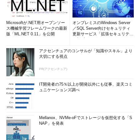
ドメ
example.co.jp
イン
名
Microsoftが.NET用オープンソー
オンプレミスのWindows Server
IPア
192.168.1.11/255.255.255.0（任意）
ス機械学習フレームワークの最新
／SQL Server向けセキュリティ
ドレ
版「ML.NET 0.11」を公開
更新サービス「拡張セキュリティ
ス
更新プログ...
ゲー
192.168.1.1（任意）。Windows Updateなどを利用するために、インタ
トウ
ーネットへアクセスできるようにしておくこと
アクセンチュアのコンサルが「知識やスキル」より
ェイ
大切にする視点
DNS
DNSサーバもインストールする（ルート・ヒントは削除しないこと）。
PR(アクセンチュア)
サー
これにより自力で名前解決できるようになる。ネットワーク・インター
バ
フェイス・カードのDNS欄には192.168.1.11か127.0.0.1をセットし、自
分自身を指すようにしておく
IT開発者の75％以上が開発以外にも従事、楽天コミ
ュニケーションズ調べ
Exchange Server 2007 SP1を導入するためのActive Directoryの準備
Exchange Server 2007 SP1をインストールする前に、まずActive Directoryと
DNSサーバをインストールしておく。
Mellanox、NVMe-oFでストレージを仮想化する「S
NAP」を発表
Active Directoryの導入方法は先のTIPSなどを参照していただ
きたいが、簡単にまとめておくと、OSをクリーン・インストー
ル後、コンピュータ名とドメイン、IPアドレスなどを設定してか