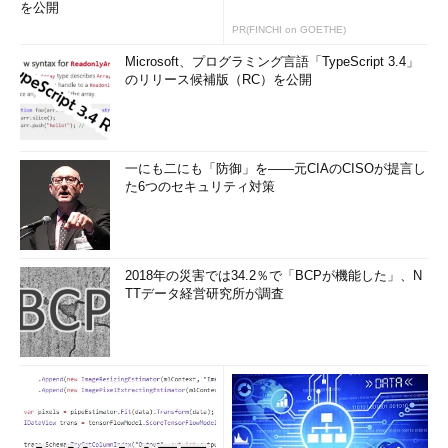
を公開
まず、先ほどの要件に基づいて、Server OSとActive
PR(FINCHI on GOETHE)
Directory、必要なコンポーネントなどをインストールして準備
Microsoft、プログラミング言語「TypeScript 3.4」
する。インストールするコンピュータは実機でも仮想環境でもど
のリリース候補版（RC）を公開
ちらでもよいが、メモリは最低でも2Gbytes以上用意していただ
きたい。Windows Server 2003、Windows Server 2003 R2、
Windows Server 2008のいずれかのOSをクリーン・インストー
ルし、まずActive Directory環境を導入する。Active Directoryの
一にも二にも「防御」を――元CIAのCISOが提言し
導入方法については以下の記事などを参照していただきたい。
た6つのセキュリティ対策
改訂 管理者のためのActive Directory入門（Windows
Server 2003対応改訂版）
TIPS「Active Directoryドメインを構築する（基本編）」
2018年の災害では34.2％で「BCPが機能した」、N
TTデータ経営研究所が調査
今回導入するActive Directoryの設定は次のとおりである。
項
内容
目
サー
exchange-sv01
バ名