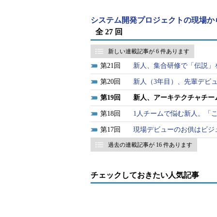
システム開発プロジェクトの現場か
全 27 回
新しい連載記事が 6 件あります
21
新人、集合研修で「伝説」
20
新人（3年目）、先輩デビ
19
新人、アーキテクチャチー
18
1人チームで悩む新人。「
17
現場デビューのお供はビジ
過去の連載記事が 16 件あります
チェックしておきたい人気記事