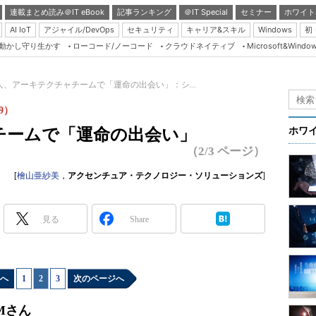
連載まとめ読み＠IT eBook
記事ランキング
＠IT Special
セミナー
ホワイト
AI IoT
アジャイル/DevOps
セキュリティ
キャリア&スキル
Windows
初
り動かし守り生かす
ローコード/ノーコード
クラウドネイティブ
Microsoft&Windo
Server & Storage
HTML5 + UX
人、アーキテクチャチームで「運命の出会い」：シ...
Smart & Social
9）
Coding Edge
チームで「運命の出会い」
ホワ
Java Agile
（2/3 ページ）
Database Expert
[
檜山亜紗美
，
アクセンチュア・テクノロジー・ソリューションズ
]
Linux ＆ OSS
Master of IP Networ
見る
Share
Security & Trust
Test & Tools
へ
1
|
2
|
3
次のページへ
Insider.NET
ブログ
Mさん