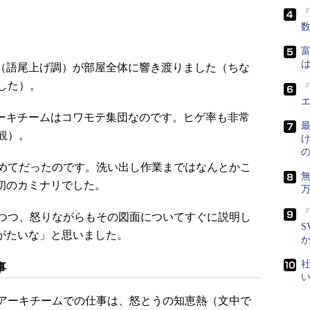
「
富
は
（語尾上げ調）が部屋全体に響き渡りました（ちな
した）。
「
ーキチームはコワモテ集団なのです。ヒゲ率も非常
最
観）。
めてだったのです。洗い出し作業まではなんとかこ
初のカミナリでした。
「
つつ、怒りながらもその図面についてすぐに説明し
S
がたいな」と思いました。
社
事
アーキチームでの仕事は、怒とうの知恵熱（文中で