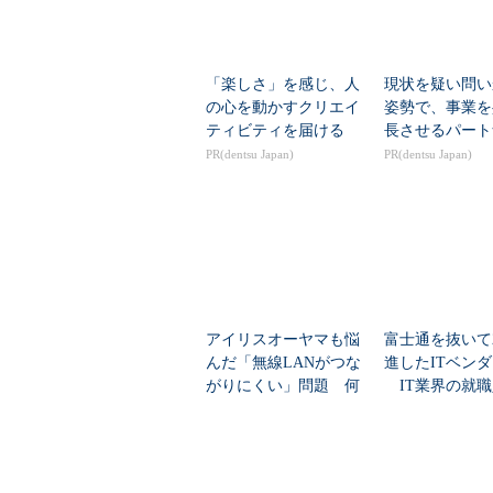
「楽しさ」を感じ、人
現状を疑い問い
の心を動かすクリエイ
姿勢で、事業を
ティビティを届ける
長させるパート
PR(dentsu Japan)
PR(dentsu Japan)
アイリスオーヤマも悩
富士通を抜いて
んだ「無線LANがつな
進したITベン
がりにくい」問題 何
IT業界の就職
を変えて解決した？
業トップ20