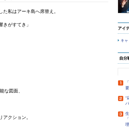
した私はアーキ島へ席替え。
響きがすてき」
アイ
キャ
自分
「
能な図面、
“
生
リアクション。