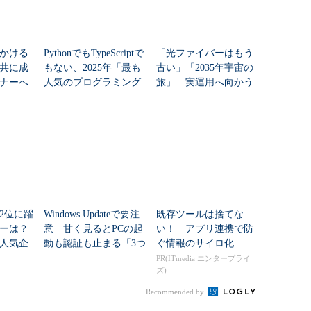
かける
PythonでもTypeScriptで
「光ファイバーはもう
共に成
もない、2025年「最も
古い」「2035年宇宙の
ナーへ
人気のプログラミング
旅」 実運用へ向かう
言語」
データセンター新技術
2位に躍
Windows Updateで要注
既存ツールは捨てな
ダーは？
意 甘く見るとPCの起
い！ アプリ連携で防
人気企
動も認証も止まる「3つ
ぐ情報のサイロ化
のセキュリティ移行」
PR(ITmedia エンタープライ
ズ)
Recommended by