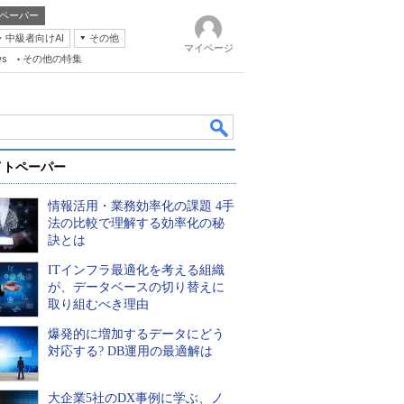
ペーパー
・中級者向けAI
その他
マイページ
ws
その他の特集
イトペーパー
情報活用・業務効率化の課題 4手
法の比較で理解する効率化の秘
訣とは
ITインフラ最適化を考える組織
k
が、データベースの切り替えに
取り組むべき理由
爆発的に増加するデータにどう
対応する? DB運用の最適解は
大企業5社のDX事例に学ぶ、ノ