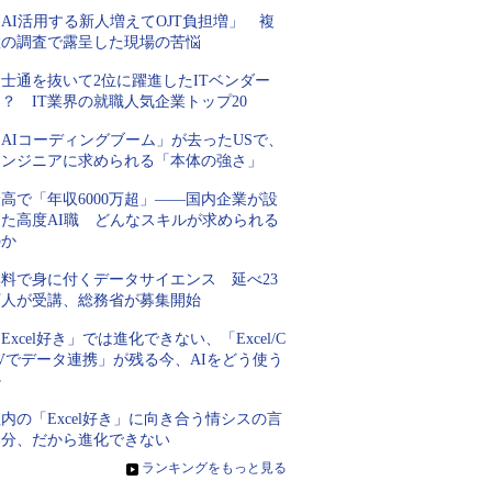
AI活用する新人増えてOJT負担増」 複
数の調査で露呈した現場の苦悩
士通を抜いて2位に躍進したITベンダー
？ IT業界の就職人気企業トップ20
AIコーディングブーム」が去ったUSで、
エンジニアに求められる「本体の強さ」
高で「年収6000万超」――国内企業が設
けた高度AI職 どんなスキルが求められる
のか
無料で身に付くデータサイエンス 延べ23
万人が受講、総務省が募集開始
Excel好き」では進化できない、「Excel/C
Vでデータ連携」が残る今、AIをどう使う
か
内の「Excel好き」に向き合う情シスの言
い分、だから進化できない
»
ランキングをもっと見る