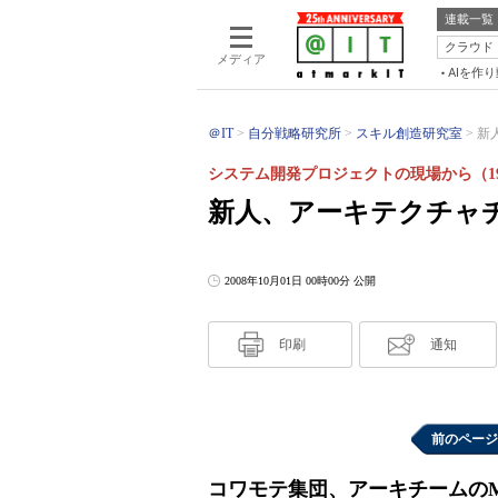
連載一覧
クラウド
メディア
AIを作
＠IT
自分戦略研究所
スキル創造研究室
新
システム開発プロジェクトの現場から（1
新人、アーキテクチャ
2008年10月01日 00時00分 公開
印刷
通知
前のページ
コワモテ集団、アーキチームの