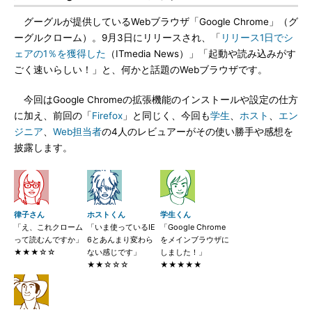
グーグルが提供しているWebブラウザ「Google Chrome」（グ
ーグルクローム）。9月3日にリリースされ、「
リリース1日でシ
ェアの1％を獲得した
（ITmedia News）」「起動や読み込みがす
ごく速いらしい！」と、何かと話題のWebブラウザです。
今回はGoogle Chromeの拡張機能のインストールや設定の仕方
に加え、前回の「
Firefox
」と同じく、今回も
学生
、
ホスト
、
エン
ジニア
、
Web担当者
の4人のレビュアーがその使い勝手や感想を
披露します。
律子さん
ホストくん
学生くん
「え、これクローム
「いま使っているIE
「Google Chrome
って読むんですか」
6とあんまり変わら
をメインブラウザに
★★★☆☆
ない感じです」
しました！」
★★☆☆☆
★★★★★