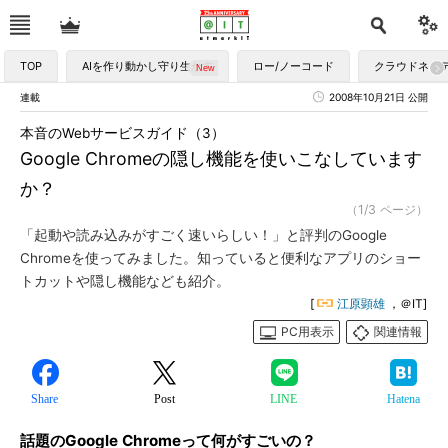
TOP
AIを作り動かし守り生かす
ロー/ノーコード
クラウドネイ
連載
2008年10月21日 公開
本音のWebサービスガイド（3）
Google Chromeの隠し機能を使いこなしています
か？
（1/3 ページ）
「起動や読み込みがすごく速いらしい！」と評判のGoogle
Chromeを使ってみました。知っていると便利なアプリのショー
トカットや隠し機能なども紹介。
[
江原顕雄
，＠IT]
PC用表示
関連情報
Share
Post
LINE
Hatena
話題のGoogle Chromeって何がすごいの？