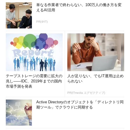
単なる作業者で終わらない、100万人の働き方を変
えるAI活用
PR(＠IT)
テープストレージの需要に拡大の
人が足りない、でもIT運用は止め
兆し――IDC、2019年までの国内
られない
市場予測を発表
PR(ITmedia エグゼクティブ)
Active Directoryのオブジェクトを「ディレクトリ同
期ツール」でクラウドに同期する