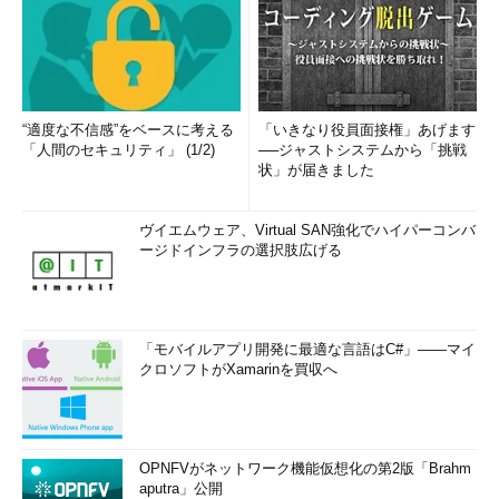
“適度な不信感”をベースに考える
「いきなり役員面接権」あげます
「人間のセキュリティ」 (1/2)
──ジャストシステムから「挑戦
状」が届きました
ヴイエムウェア、Virtual SAN強化でハイパーコンバ
ージドインフラの選択肢広げる
「モバイルアプリ開発に最適な言語はC#」――マイ
クロソフトがXamarinを買収へ
OPNFVがネットワーク機能仮想化の第2版「Brahm
aputra」公開