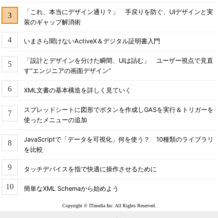
「これ、本当にデザイン通り？」 手戻りを防ぐ、UIデザインと実
装のギャップ解消術
いまさら聞けないActiveX＆デジタル証明書入門
「設計とデザインを分けた瞬間、UIは詰む」 ユーザー視点で見直
す“エンジニアの画面デザイン”
XML文書の基本構造を詳しく見ていく
スプレッドシートに図形でボタンを作成しGASを実行＆トリガーを
使ったメニューの追加
JavaScriptで「データを可視化」何を使う？ 10種類のライブラリ
を比較
タッチデバイスを指で快適に操作させるために
簡単なXML Schemaから始めよう
Copyright © ITmedia Inc. All Rights Reserved.