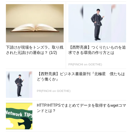
下請けが現場をトンズラ。取り残
【西野亮廣】つくりたいものを追
された元請けの運命は？ (1/2)
求できる環境の作り方とは
PR(FINCHI on GOETHE)
【西野亮廣】ビジネス書最新刊『北極星 僕たちは
どう働くか』
PR(FINCHI on GOETHE)
HTTP/HTTPSでまとめてデータを取得するwgetコマ
ンドとは？