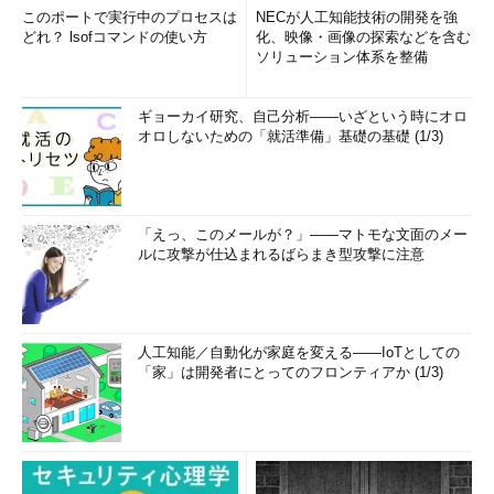
このポートで実行中のプロセスは
NECが人工知能技術の開発を強
どれ？ lsofコマンドの使い方
化、映像・画像の探索などを含む
ソリューション体系を整備
ギョーカイ研究、自己分析――いざという時にオロ
オロしないための「就活準備」基礎の基礎 (1/3)
「えっ、このメールが？」――マトモな文面のメー
ルに攻撃が仕込まれるばらまき型攻撃に注意
人工知能／自動化が家庭を変える――IoTとしての
「家」は開発者にとってのフロンティアか (1/3)