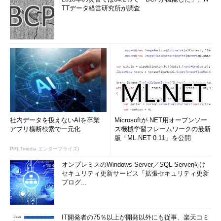
TTデータ経営研究所が調査
Windows AzureのWebポータル
○
ステージングとプロダクションの切り替え
社内データを扱えないAIを卒業
Microsoftが.NET用オープンソー
アプリ横断検索で一元化
ス機械学習フレームワークの最新
運用機能の中で筆者が秀逸だと思ったのが、ステージング（準
版「ML.NET 0.11」を公開
備・検証中）とプロダクション（本番公開）のスイッチング機能
PR(ITmedia エンタープライズ)
が最初から用意されていることだ。
オンプレミスのWindows Server／SQL Server向け
セキュリティ更新サービス「拡張セキュリティ更新
例えば本サイト＠ITでも、公開記事はステージング・サーバに
プログ...
公開前の記事を準備してから編集局長に内容をチェックしてもら
い、OKをもらった後で一気に本番サーバに転送する。これと同
じような運用がWindows Azureでも行える。つまり、クラウド上
IT開発者の75％以上が開発以外にも従事、楽天コミ