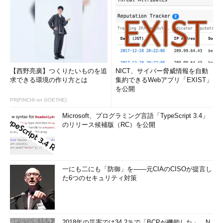
ンロード
現在はC#やVisual Basicなどの.NET言語を使う必要があるが、
将来、Ruby（Ruby on Rails）やPython、PHPなど、さまざまな
言語をサポートする予定ということだ。
【西野亮廣】つくりたいものを追
NICT、サイバー脅威情報を自動
○
運用面の機能
求できる環境の作り方とは
集約できるWebアプリ「EXIST」
を公開
Windows Azureへクラウド・サービスを展開するには、
PR(FINCHI on GOETHE)
Windows Azureが標準で提供しているWebポータルを利用する。
Microsoft、プログラミング言語「TypeScript 3.4」
のリリース候補版（RC）を公開
展開に必要な作業は、サービス・パッケージ（.cspkgファイ
ル）や構成ファイル（.cscfgファイル）の場所、ラベル名（＝例
えばバージョン番号など）を指定して、ボタンをクリックするだ
けなので、非常に手軽に行える。アップグレードもダウンタイム
一にも二にも「防御」を――元CIAのCISOが提言し
なしで即座に行え、リクエストの増減に応じてシームレスにクラ
た6つのセキュリティ対策
ウド・サービスをスケールすることも可能だ。
2018年の災害では34.2％で「BCPが機能した」、N