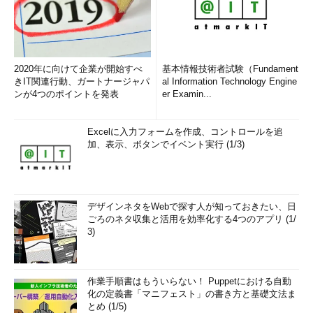
備えている（と、マイクロソフトは説明している）。
具体的には、前述のWindows Azureの機能で述べたように、クラウ
ド・サービスを展開したり、クラウド・サービスを中断することなくア
2020年に向けて企業が開始すべ
ップグレードを実行したり、障害管理により例えばデータセンター内の1
基本情報技術者試験（Fundament
きIT関連行動、ガートナージャパ
al Information Technology Engine
つのサーバが落ちても（ほかのサーバで自動的にカバーして）クラウ
ンが4つのポイントを発表
er Examin...
ド・サービスの利用には影響が出ないようにしたりといった可用性を提
供する。また、リソースやロード・バランスの管理を行い、リクエスト
Excelに入力フォームを作成、コントロールを追
の増減に応じて開発者がクラウド・サービスをシームレスにスケール
加、表示、ボタンでイベント実行 (1/3)
（拡張／収縮）できるようにする管理性も備えている。
●
エンド・ユーザーから見たWindows Azure
デザインネタをWebで探す人が知っておきたい、日
Windows Azureはクラウド・サービスを提供する側のプラット
ごろのネタ収集と活用を効率化する4つのアプリ (1/
フォーム環境であり、エンド・ユーザーが直接的に利用するもの
3)
ではない。従って、エンド・ユーザーがWindows Azure上のクラ
ウド・アプリケーション（＝Webクラウド・サービス）を見て
も、それと一般的なASP.NET Webアプリケーションの見分けは
作業手順書はもういらない！ Puppetにおける自動
なかなか付かないだろう。
化の定義書「マニフェスト」の書き方と基礎文法ま
とめ (1/5)