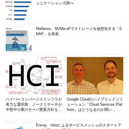
での挙動を十分に確認した後で安全に運用開始できるというわけ
ュニケーションズ調べ
だ。
次の画面は実際にステージング／プロダクションの切り替えを
行っている例だ。
Mellanox、NVMe-oFでストレージを仮想化する「S
NAP」を発表
ステージングとプロダクションの切り替え
中央にある両方への矢印が書かれた丸印をクリッ
ハイパーコンバージドインフラが
Google Cloudのハイブリッドソリ
クすると、右のステージング（Staging）で実行中
有力な選択肢、ノークリサーチが
ューション「Cloud Services Plat
のクラウド・サービスと、左のプロダクション（P
中堅中小業のサーバ更新方針を調
form」はどうなるのか聞い...
roduction）を切り替えられる。
査
Envoy、Istioによるサービスメッシュのスタートア