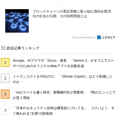
2)
ブロックチェーンの実証実験に取り組む国内企業20
社の社名が公開、その利用用途とは
Recommended by
総合記事ランキング
Google、AIブラウザ「Disco」発表 「Gemini 3」がタブ上でユー
ザーのためのオリジナルWebアプリを自動生成
トークンコストを10分の1に 「GitHub Copilot」はどう削減した
のか
「AIがコードを書く時代、新職種FDEが需要増」 7割のエンジニア
が思う理由
「日本のセキュリティ信仰は構造的にズレてる」 コスパよく、す
ぐ救われる“左側”の防衛術