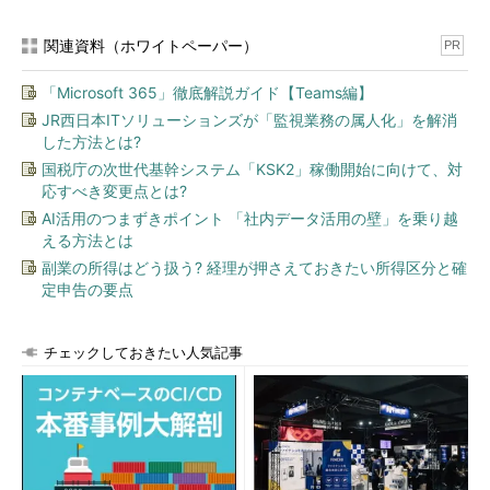
Visual StudioでWindows Azureのクラウド・サービスをローカル
環境で開発しているところだ。
関連資料（ホワイトペーパー）
PR
「Microsoft 365」徹底解説ガイド【Teams編】
JR西日本ITソリューションズが「監視業務の属人化」を解消
した方法とは?
国税庁の次世代基幹システム「KSK2」稼働開始に向けて、対
応すべき変更点とは?
AI活用のつまずきポイント 「社内データ活用の壁」を乗り越
える方法とは
副業の所得はどう扱う? 経理が押さえておきたい所得区分と確
定申告の要点
チェックしておきたい人気記事
［Web And Worker Cloud Service］プロジェクトを作成