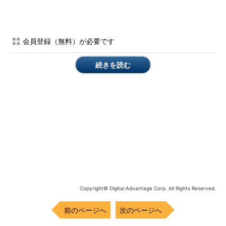
的にアクセスできる（非リレーショナルの）シンプルなストレー
ジ・サービスとして設計されており、次の3種類のデータが扱え
る。
会員登録（無料）が必要です
Blob（バイナリ・データ）
続きを読む
Queue（キュー・データ）
Table（非リレーショナルの構造化データ）
○
開発面の機能
Windows Azureに乗せるWeb／Workerクラウド・サービス
は、オフラインのローカル環境で開発、デバッグが行える。もち
ろん、ローカル環境で上記のストレージ機能を利用することも可
能だ。そして、当然ながらその開発ではVisual Studioが利用でき
る。
Copyright© Digital Advantage Corp. All Rights Reserved.
要するに、これまでとほとんど同じような感覚でクラウド・サ
ービスを開発できるため、クラウド・サービスの開発へスキルを
前のページへ
次のページへ
移行するのはそれほど大変ではないだろう。次の画面は実際に