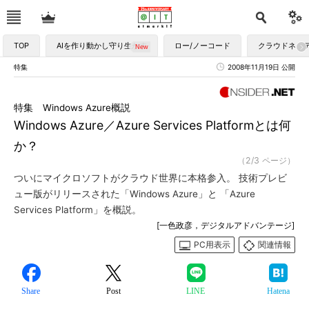
TOP
AIを作り動かし守り生かす
ロー/ノーコード
クラウドネイ
特集
2008年11月19日 公開
特集 Windows Azure概説
Windows Azure／Azure Services Platformとは何
か？
（2/3 ページ）
ついにマイクロソフトがクラウド世界に本格参入。 技術プレビ
ュー版がリリースされた「Windows Azure」と 「Azure
Services Platform」を概説。
[一色政彦，デジタルアドバンテージ]
PC用表示
関連情報
Share
Post
LINE
Hatena