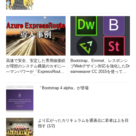
例えば、次の2つのリンクは実際にWindows Azure上で実行さ
れているクラウド・アプリケーションの例である。
Windows Azure Gallery
Bluehoo（Beta）
これらのURLを見ると分かるが、「cloudapp.net」が（現CTP
版の）Windows Azure上でホストされるクラウド・サービス
（Hosted Service）で使えるドメインとなっている。ちなみに、
高速で安全、安定した専用線接続
Bootstrap、Emmet、レスポンシ
が理想のシステム構築のカギに―
ブWebデザイン対応を強化したDr
Windows Azure Storage Services（Cloud Storage）のドメイン
―マンパワーが「ExpressRout
eamweaver CC 2015を使って
は（現時点で）「blob.core.windows.net」
e」を導入した理由
み...
「queue.core.windows.net」「table.core.windows.net」となっ
ている。
「Bootstrap 4 alpha」が登場
それでは最後にAzure Services Platformの概要について説明す
る。
より広がったカリキュラムを通過点に若者は上を目
更新履歴
指す (1/2)
【2009/01/22】
「Fabric」の意味に関する記述をより詳しくしました。