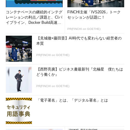
コンテナベースの継続的インテグ
FINCHI主催「IVS2026」トーク
レーションの利点／課題と、CIパ
セッションが話題に！
イプライン、Docker Build高速化
のコツ (1/2...
PR(FINCHI on GOETHE)
【見城徹×藤田晋】AI時代でも変わらない経営者の
本質
PR(FINCHI on GOETHE)
Windows Azureのクラウド・サービスのローカ
ル開発
【西野亮廣】ビジネス書最新刊『北極星 僕たちは
クラウド・サービスを開発しているところ。
どう働くか』
ローカル環境で開発するには、あらかじめWindo
ws Azure SDKをインストールしておく必要がある
（
※
ただし、Windows Azure SDKはWindows Vist
PR(FINCHI on GOETHE)
aとWindows Server 2008にのみインストールが
可能）。
「電子署名」とは、「デジタル署名」とは
Windows Azure SDKのダウンロード
Visual Studioで開発するためのアドインは次のサイトか
らダウンロードできる。
Windows Azure Tools for Microsoft Visual Studioのダウ