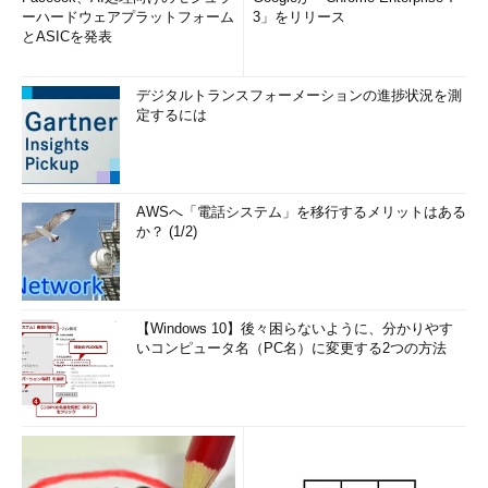
ァブリック」
ーハードウェアプラットフォーム
3」をリリース
とASICを発表
ここまでの説明ではWindows Azureを基盤とするソフトウェア部分に
ついて説明してきた。当然ながら、これらのソフトウェアを動かすため
デジタルトランスフォーメーションの進捗状況を測
のハードウェア部分、つまり地理的に分散されたデータセンター内で相
定するには
互接続されたコンピュータ群とネットワークのコンピュータ資源（＝こ
れを単一のシステム・イメージに見立てたものは「コンピューティン
グ・ファブリック」と呼ばれる）があり、Windows Azureの下に隠れて
いる。これは「Windows Azure Fabric」（以降、ファブリック）と呼ば
AWSへ「電話システム」を移行するメリットはある
れており、「Windows Azure Fabric Controler」（以降、ファブリック・
か？ (1/2)
コントローラ）により管理される（ちなみに、“fabric”の英単語の意味は
「（複数の糸が組み合わされた）布」で、「Computing Fabric」を素直
に日本語に訳せば「コンピューティング網」のようになるだろう）。
【Windows 10】後々困らないように、分かりやす
ファブリック・コントローラについては、通常、開発者が意識する必
いコンピュータ名（PC名）に変更する2つの方法
要はないが、分散化技術（＝地理的に分散されたマイクロソフトのデー
タセンターのコンピュータ資源を管理する技術）や仮想化技術（＝クラ
ウド設計に最適なパフォーマンスを発揮するようにチューニングされた
ハイパーバイザ）といった先進の技術が用いられており、エンタープラ
イズ環境に適応するクラウド環境として非常に強力な可用性と管理性を