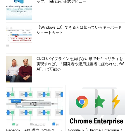
●
Windows Azureのそのほかの特徴
ップ、Tetrateが正式デビュー
以上の機能性のほかにもいくつか知っておくべき特徴があるの
で、簡単に紹介しておこう。
【Windows 10】できる人は知っているキーボード
○
ユーティリティ・コンピューティング
ショートカット
Windows Azureの料金体系は未発表だが（CTP期間中は無償で
試用可能）、正式版リリース時には、CPU利用時間やトラフィッ
ク量、ストレージ使用量、トランザクション数に応じた料金を支
CI/CDパイプラインを妨げない形でセキュリティを
実現すれば、「開発者や運用担当者に嫌われないW
払う従量課金（Pay-as-you-grow）、いわゆるユーティリティ・
AF」は可能か
コンピューティング方式が採用される予定だ。
○
Windows Azureのデータセンター
Windows Azureは、数百万人のユーザーが利用してもダウンし
ないように設計されたマイクロソフトのデータセンターで運用さ
れる。
【コラム】Windows Azureの「コンピューティング・フ
Faceook、AI処理向けのモジュラ
Googleが「Chrome Enterprise 7