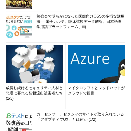
Azure Services Platformの概要
勉強会で明らかになった医療向けOSSの多様な活用
法──電子カルテ、臨床試験データ解析、日本語医
学用語プラットフォーム、画...
成長し続けるセキュリティ人材と
マイクロソフトとレッドハットが
悲嘆に暮れる情報流出被害者たち
クラウドで提携
(1/3)
カーセンサー、ゼクシィのサイトが取り入れている
「アダプティブUX」とは何か (1/2)