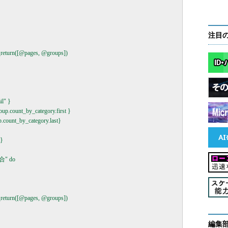
注目
nd_return([@pages, @groups])

l" }

oup.count_by_category.first }

p.count_by_category.last}

}

" do

nd_return([@pages, @groups])

編集