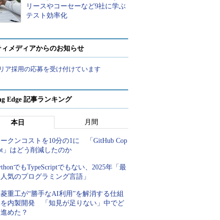
リースやコーセーなど9社に学ぶ
テスト効率化
ティメディアからのお知らせ
リア採用の応募を受け付けています
ing Edge 記事ランキング
月間
本日
ークンコストを10分の1に 「GitHub Cop
lot」はどう削減したのか
ythonでもTypeScriptでもない、2025年「最
も人気のプログラミング言語」
菱重工が“勝手なAI利用”を解消する仕組
みを内製開発 「知見が足りない」中でど
う進めた？