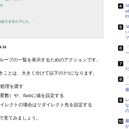
)

A
u
P
るグループはありませんでした。'

4-39
「
グループの一覧を表示するためのアクションです。
べきことは、大きく分けて以下の3つになります。
―
に処理を渡す
数）や、flashに値を設定する
リダイレクトの場合はリダイレクト先を設定する
クションで見てみましょう。
が