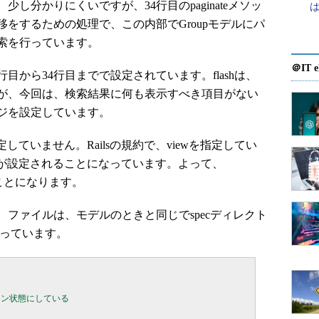
分かりにくいですが、34行目のpaginateメソッ
をするための処理で、この内部でGroupモデルにパ
索を行っています。
＠IT e
から34行目までで設定されています。flashは、
が、今回は、検索結果に何も表示すべき項目がない
ージを設定しています。
していません。Railsの規約で、viewを指定してい
wが設定されることになっています。よって、
示することになります。
ファイルは、モデルのときと同じでspecディレクト
なっています。
      # ログイン状態にしている 
