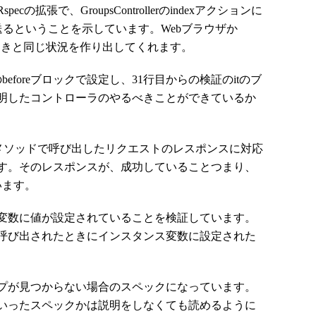
cの拡張で、GroupsControllerのindexアクションに
を送るということを示しています。Webブラウザか
あったときと同じ状況を作り出してくれます。
foreブロックで設定し、31行目からの検証のitのブ
明したコントローラのやるべきことができているか
のgetメソッドで呼び出したリクエストのレスポンスに対応
す。そのレスポンスが、成功していることつまり、
います。
ス変数に値が設定されていることを検証しています。
ソッドで呼び出されたときにインスタンス変数に設定された
ープが見つからない場合のスペックになっています。
いったスペックかは説明をしなくても読めるように