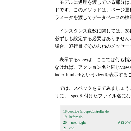
モデルに処理を渡している部分は、少し
ドです。このメソッドは、ページ遷移
ラメータを渡してデータベースの検
インスタンス変数に関しては、28行目
必ずしも設定する必要はありません
場合、37行目でそのむねのメッセ
表示するviewは、ここでは何も指定
なければ、アクション名と同じvie
index.html.erbというviewを表
では、スペックを見てみましょう。
リに、_specを付けたファイル名に
18 describe GroupsController do

19   before do

20     user_login                               
21   end
