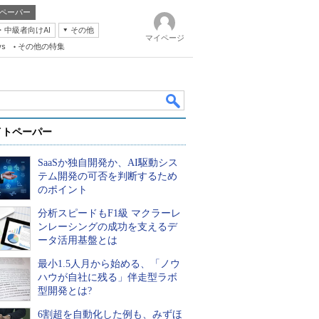
ペーパー
・中級者向けAI
その他
マイページ
ws
その他の特集
イトペーパー
SaaSか独自開発か、AI駆動シス
テム開発の可否を判断するため
のポイント
分析スピードもF1級 マクラーレ
k
ンレーシングの成功を支えるデ
ータ活用基盤とは
最小1.5人月から始める、「ノウ
ハウが自社に残る」伴走型ラボ
型開発とは?
6割超を自動化した例も、みずほ