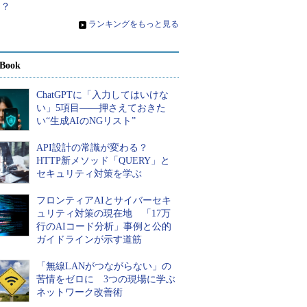
は？
»
ランキングをもっと見る
Book
ChatGPTに「入力してはいけな
い」5項目――押さえておきた
い“生成AIのNGリスト”
API設計の常識が変わる？
HTTP新メソッド「QUERY」と
セキュリティ対策を学ぶ
フロンティアAIとサイバーセキ
ュリティ対策の現在地 「17万
行のAIコード分析」事例と公的
ガイドラインが示す道筋
「無線LANがつながらない」の
苦情をゼロに 3つの現場に学ぶ
ネットワーク改善術