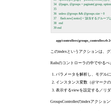
34   @pages, @groups = paginate(:group, options
35 

36   unless @groups && @groups.size > 0

37     flash.now[:notice] = '該当す
38   end

app/controllers/groups_controller.rb 2
このindexというアクションは、
Railsのコントローラの中でやる
パラメータを解析し、モデル
インスタンス変数（@マークの変
表示するviewを設定する／
GroupsControllerのindexア