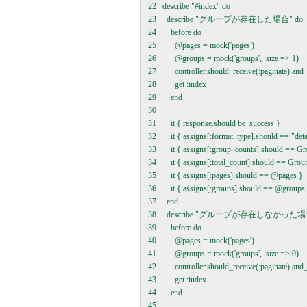
22   describe "#index" do

23     describe "グループが存在した場合" do

24       before do

25         @pages = mock('pages') 

26         @groups = mock('groups', :size => 1)

27         controller.should_receive(:paginate).a
28         get :index

29       end

30 

31       it { response.should be_success }

32       it { assigns[:format_type].should == "detai
33       it { assigns[:group_counts].should == Gr
34       it { assigns[:total_count].should == Grou
35       it { assigns[:pages].should == @pages }

36       it { assigns[:groups].should == @groups 
37     end

38     describe "グループが存在しなかった場合
39       before do

40         @pages = mock('pages')

41         @groups = mock('groups', :size => 0)

42         controller.should_receive(:paginate).a
43         get :index

44       end

45 
