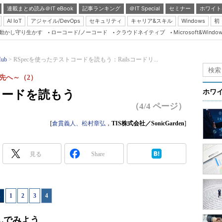
連載まとめ読み＠IT eBook
記事ランキング
＠IT Special
セミナー
ホワイト
AI IoT
アジャイル/DevOps
セキュリティ
キャリア&スキル
Windows
初
り動かし守り生かす
ローコード/ノーコード
クラウドネイティブ
Microsoft&Windo
Server & Storage
HTML5 + UX
Hub
RSpecを使ったテストコードを読もう：Railsコードリ...
Smart & Social
その先へ～（2）
Coding Edge
コードを読もう
ホワ
Java Agile
（4/4 ページ）
Database Expert
[
倉貫義人、松村章弘
，
TIS株式会社／SonicGarden
]
Linux ＆ OSS
Master of IP Networ
見る
Share
Security & Trust
Test & Tools
1
|
2
|
3
|
4
Insider.NET
ブログ
んでみよう