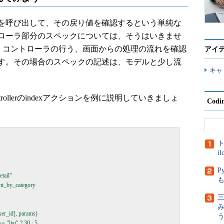
を呼び出して、その戻り値を確認するという単純な
ローラ部分のスペックについては、そうはいきませ
として、コントローラの行う、画面からの処理の流れを確認
アイ
す。その場合のスペックの記述は、モデルと少し流
キャ
rollerのindexアクションを例に説明していきましょ
Cod
ト
i
P
ail"

t_by_category

三
er_id], params)

 "list" ? 30 : 5
