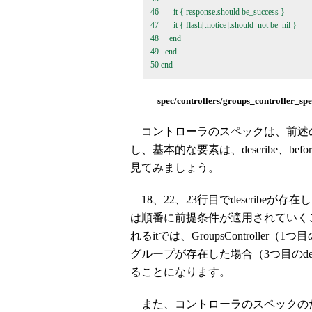
46       it { response.should be_success }

47       it { flash[:notice].should_not be_nil }

48     end

49   end

spec/controllers/groups_controller_spe
コントローラのスペックは、前述
し、基本的な要素は、describe、b
見てみましょう。
18、22、23行目でdescribe
は順番に前提条件が適用されていくこと
れるitでは、GroupsController（1つ
グループが存在した場合（3つ目のde
ることになります。
また、コントローラのスペックのため