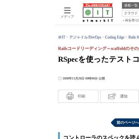
連載一覧
クラウド
メディア
AIを作
＠IT
アジャイル/DevOps
Coding Edge
Rails 
Railsコードリーディング～scaffoldの
RSpecを使ったテスト
2008年11月26日 00時00分 公開
印刷
通知
前のページへ
コントローラのスペックを読