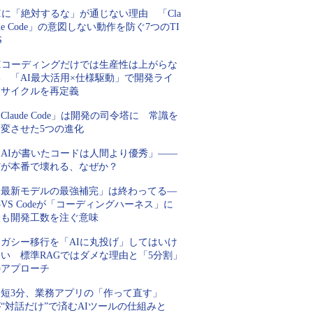
Iに「絶対するな」が通じない理由 「Cla
de Code」の意図しない動作を防ぐ7つのTI
S
AIコーディングだけでは生産性は上がらな
い 「AI最大活用×仕様駆動」で開発ライ
フサイクルを再定義
Claude Code」は開発の司令塔に 常識を
一変させた5つの進化
「AIが書いたコードは人間より優秀」――
だが本番で壊れる、なぜか？
「最新モデルの最強補完」は終わってる―
VS Codeが「コーディングハーネス」に
最も開発工数を注ぐ意味
レガシー移行を「AIに丸投げ」してはいけ
ない 標準RAGではダメな理由と「5分割」
のアプローチ
最短3分、業務アプリの「作って直す」
“対話だけ”で済むAIツールの仕組みと