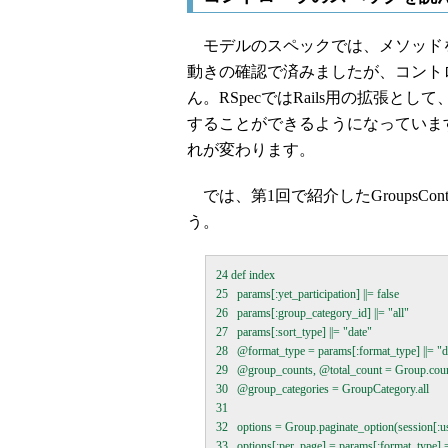
モデルのスペックでは、メソッド
動きの確認で済みましたが、コント
ん。RSpecではRails用の拡張
することができるようになっていま
れが変わります。
では、第1回で紹介したGroupsCont
う。
24 def index

25   params[:yet_participation] ||= false 

26   params[:group_category_id] ||= "all" 

27   params[:sort_type] ||= "date"

28   @format_type = params[:format_type] ||= "det
29   @group_counts, @total_count = Group.coun
30   @group_categories = GroupCategory.all

31 

32   options = Group.paginate_option(session[:us
33   options[:per_page] = params[:format_type] ==