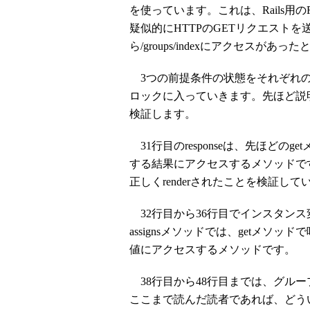
を使っています。これは、Rails用のRspe
疑似的にHTTPのGETリクエスト
ら/groups/indexにアクセスが
3つの前提条件の状態をそれぞれのbe
ロックに入っていきます。先ほど説
検証します。
31行目のresponseは、先ほど
する結果にアクセスするメソッドで
正しくrenderされたことを検証して
32行目から36行目でインスタン
assignsメソッドでは、getメ
値にアクセスするメソッドです。
38行目から48行目までは、グル
ここまで読んだ読者であれば、どう