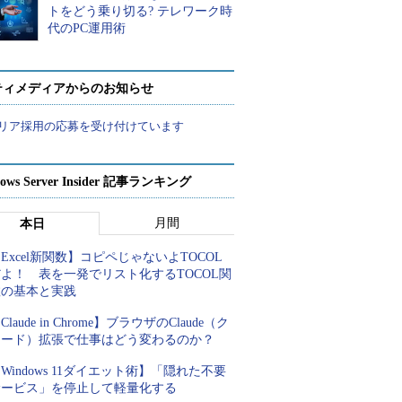
トをどう乗り切る? テレワーク時
代のPC運用術
ティメディアからのお知らせ
リア採用の応募を受け付けています
ows Server Insider 記事ランキング
月間
本日
Excel新関数】コピペじゃないよTOCOL
よ！ 表を一発でリスト化するTOCOL関
数の基本と実践
Claude in Chrome】ブラウザのClaude（ク
ロード）拡張で仕事はどう変わるのか？
Windows 11ダイエット術】「隠れた不要
サービス」を停止して軽量化する