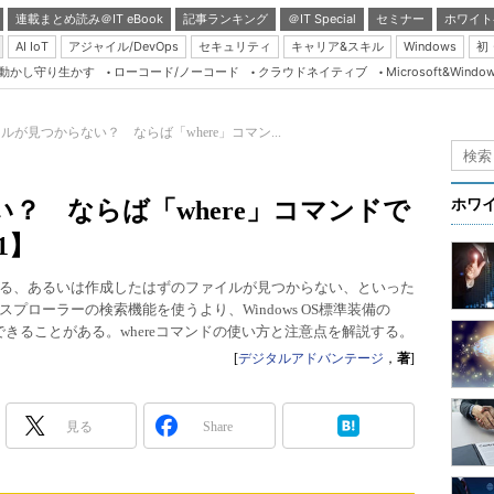
連載まとめ読み＠IT eBook
記事ランキング
＠IT Special
セミナー
ホワイト
AI IoT
アジャイル/DevOps
セキュリティ
キャリア&スキル
Windows
初
り動かし守り生かす
ローコード/ノーコード
クラウドネイティブ
Microsoft&Windo
Server & Storage
HTML5 + UX
ルが見つからない？ ならば「where」コマン...
Smart & Social
Coding Edge
？ ならば「where」コマンドで
ホワ
Java Agile
1】
Database Expert
る、あるいは作成したはずのファイルが見つからない、といった
Linux ＆ OSS
ローラーの検索機能を使うより、Windows OS標準装備の
できることがある。whereコマンドの使い方と注意点を解説する。
Master of IP Networ
[
デジタルアドバンテージ
，
著
]
Security & Trust
Test & Tools
見る
Share
Insider.NET
ブログ