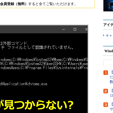
会員登録（無料）
すると全てご覧いただけます。
アイ
キャ
Wind
【
だ
【
【