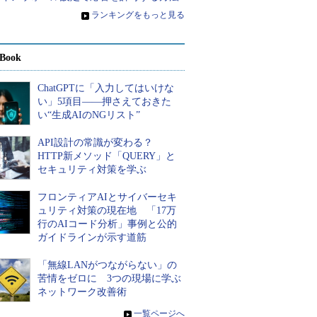
»
ランキングをもっと見る
Book
ChatGPTに「入力してはいけな
い」5項目――押さえておきた
い“生成AIのNGリスト”
API設計の常識が変わる？
HTTP新メソッド「QUERY」と
セキュリティ対策を学ぶ
フロンティアAIとサイバーセキ
ュリティ対策の現在地 「17万
行のAIコード分析」事例と公的
ガイドラインが示す道筋
「無線LANがつながらない」の
苦情をゼロに 3つの現場に学ぶ
ネットワーク改善術
»
一覧ページへ