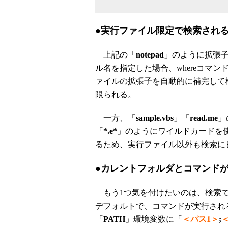
●実行ファイル限定で検索され
上記の「
notepad
」のように拡張
ル名を指定した場合、whereコマン
ァイルの拡張子を自動的に補完して
限られる。
一方、「
sample.vbs
」「
read.me
」
「
*.e*
」のようにワイルドカードを
るため、実行ファイル以外も検索に
●カレントフォルダとコマンド
もう1つ気を付けたいのは、検索で見
デフォルトで、コマンドが実行され
「
PATH
」環境変数に「
＜パス1＞
;