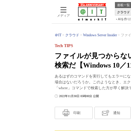
連載一覧
クラウド
メディア
AIを作
＠IT
クラウド
Windows Server Insider
ファイ
Tech TIPS
ファイルが見つからない
検索だ【Windows 10／1
あるはずのコマンドを実行してもエラーにな
場合はないだろうか。このようなとき、エクスプ
「where」コマンドで検索した方が早く解決
2022年11月30日 05時00分 公開
印刷
通知