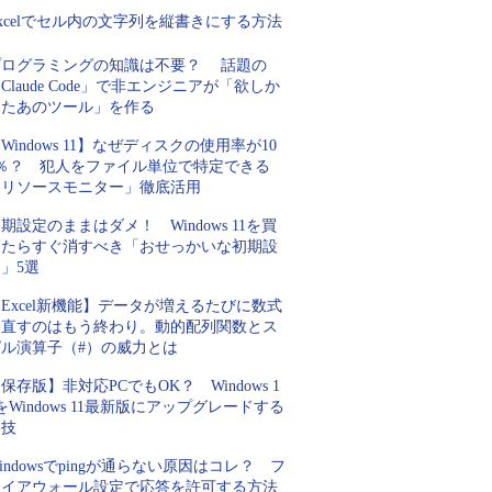
xcelでセル内の文字列を縦書きにする方法
プログラミングの知識は不要？ 話題の
Claude Code」で非エンジニアが「欲しか
ったあのツール」を作る
Windows 11】なぜディスクの使用率が10
0％？ 犯人をファイル単位で特定できる
「リソースモニター」徹底活用
期設定のままはダメ！ Windows 11を買
ったらすぐ消すべき「おせっかいな初期設
」5選
Excel新機能】データが増えるたびに数式
を直すのはもう終わり。動的配列関数とス
ピル演算子（#）の威力とは
保存版】非対応PCでもOK？ Windows 1
をWindows 11最新版にアップグレードする
裏技
indowsでpingが通らない原因はコレ？ フ
ァイアウォール設定で応答を許可する方法