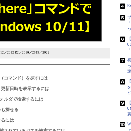
E
「
【
2012／2012 R2／2016／2019／2022
初
定
ル（コマンド）を探すには
【
と更新日時を表示するには
フォルダで検索するには
【
0
ルも探せる
するには
W
記載されているパスを検索するには