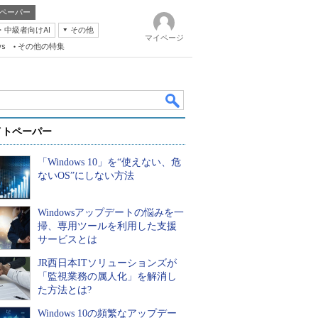
ペーパー
・中級者向けAI
その他
マイページ
ws
その他の特集
イトペーパー
「Windows 10」を“使えない、危
ないOS”にしない方法
Windowsアップデートの悩みを一
k
掃、専用ツールを利用した支援
サービスとは
JR西日本ITソリューションズが
「監視業務の属人化」を解消し
た方法とは?
Windows 10の頻繁なアップデー