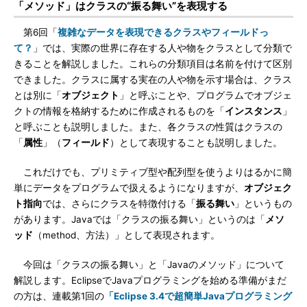
「メソッド」はクラスの“振る舞い”を表現する
第6回「
複雑なデータを表現できるクラスやフィールドっ
て？
」では、実際の世界に存在する人や物をクラスとして分類で
きることを解説しました。これらの分類項目は名前を付けて区別
できました。クラスに属する実在の人や物を示す場合は、クラス
とは別に「
オブジェクト
」と呼ぶことや、プログラムでオブジェ
クトの情報を格納するために作成されるものを「
インスタンス
」
と呼ぶことも説明しました。また、各クラスの性質はクラスの
「
属性
」（
フィールド
）として表現することも説明しました。
これだけでも、プリミティブ型や配列型を使うよりはるかに簡
単にデータをプログラムで扱えるようになりますが、
オブジェク
ト指向
では、さらにクラスを特徴付ける「
振る舞い
」というもの
があります。Javaでは「クラスの振る舞い」というのは「
メソ
ッド
（method、方法）」として表現されます。
今回は「クラスの振る舞い」と「Javaのメソッド」について
解説します。EclipseでJavaプログラミングを始める準備がまだ
の方は、連載第1回の
「Eclipse 3.4で超簡単Javaプログラミング