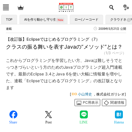
TOP
AIを作り動かし守り生かす
ロー/ノーコード
クラウドネイ
連載
2009年5月21日 公開
【改訂版】Eclipseではじめるプログラミング（7）
クラスの振る舞いを表すJavaの“メソッド”とは？
（1/3 ページ）
これからプログラミングを学習したい方、Javaは難しそうでと
っつきづらいという方のためのJavaプログラミング超入門連載
です。最新のEclipse 3.4とJava 6を使い大幅に情報量を増やし
た、連載「Eclipseではじめるプログラミング」の改訂版となり
ます
[
小山博史
，株式会社ガリレオ]
PC用表示
関連情報
Share
Post
LINE
Hatena