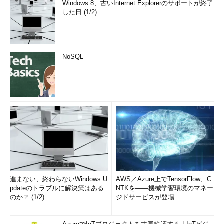
Windows 8、古いInternet Explorerのサポートが終了
した日 (1/2)
NoSQL
進まない、終わらないWindows U
AWS／Azure上でTensorFlow、C
pdateのトラブルに解決策はある
NTKを――機械学習環境のマネー
のか？ (1/2)
ジドサービスが登場