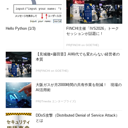
Hello Python (1/3)
FINCHI主催「IVS2026」トーク
セッションが話題に！
PR(FINCHI on GOETHE)
【見城徹×藤田晋】AI時代でも変わらない経営者の
本質
PR(FINCHI on GOETHE)
大阪ガスが月2000時間の共有作業を削減！ 現場の
AI活用術
PR(ITmedia エンタープライズ)
DDoS攻撃（Distributed Denial of Service Attack）
とは