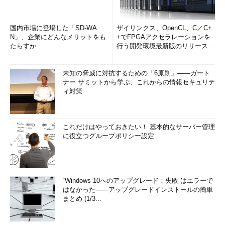
国内市場に登場した「SD-WA
ザイリンクス、OpenCL、C／C+
N」、企業にどんなメリットをも
+でFPGAアクセラレーションを
たらすか
行う開発環境最新版のリリースを
発表
未知の脅威に対抗するための「6原則」――ガート
ナー サミットから学ぶ、これからの情報セキュリテ
ィ対策
これだけはやっておきたい！ 基本的なサーバー管理
に役立つグループポリシー設定
“Windows 10へのアップグレード：失敗”はエラーで
はなかった――アップグレードインストールの簡単
まとめ (1/3...