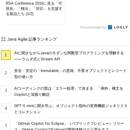
RSA Conference 2016に見る「可
視化」「検出」「対応」を支援す
る製品たち (1/2)
Recommended by
Java Agile 記事ランキング
AIに聞きながらJavaのモダンな関数型プログラミングを理解する
――ラムダ式とStream API
安全・安定の「Immutable」の意味、不変オブジェクトとレコード
型の使い方
AIコーディングの質は「エラー処理」で決まる 「例外」構文を
Copilotと深掘り解説
GPT-5 miniに聞き学ぶ、オブジェクト指向の実用機能ジェネリクス
とコレクション
「GitHub Copilot for Eclipse」（パブリックプレビュー）リリー
ス、GitHub CopilotでEclipseの開発体験はどう変わる？