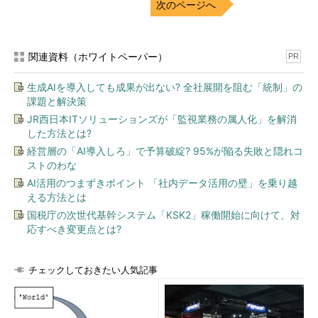
次のページへ
関連資料（ホワイトペーパー）
PR
生成AIを導入しても成果が出ない? 全社展開を阻む「統制」の
課題と解決策
JR西日本ITソリューションズが「監視業務の属人化」を解消
した方法とは?
経営層の「AI導入しろ」で予算破綻? 95%が陥る失敗と隠れコ
ストのわな
AI活用のつまずきポイント 「社内データ活用の壁」を乗り越
える方法とは
国税庁の次世代基幹システム「KSK2」稼働開始に向けて、対
応すべき変更点とは?
チェックしておきたい人気記事