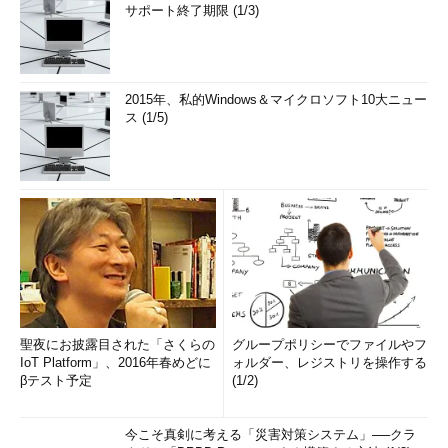
サポート終了期限 (1/3)
2015年、私的Windows＆マイクロソフト10大ニュー
ス (1/5)
聖夜にお披露目された「さくらの
グループポリシーでファイルやフ
IoT Platform」、2016年春めどに
ォルダー、レジストリを操作する
βテスト予定
(1/2)
今こそ真剣に考える「災害対策システム」──クラ