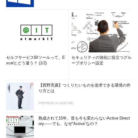
セルフサービスBIツールって、E
セキュリティの強化に役立つグル
xcelとどう違う？ (1/2)
ープポリシー設定
【西野亮廣】つくりたいものを追求できる環境の作
り方とは
PR(FINCHI on GOETHE)
熟成されて15年、昔も今も変わらないActive Direct
ory――でも、なぜ“Active”なの？