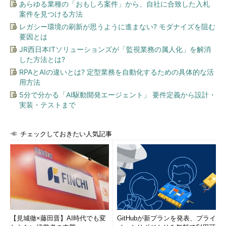
あらゆる業種の「おもしろ案件」から、自社に合致した入札
案件を見つける方法
レガシー環境の刷新が思うように進まない? モダナイズを阻む
要因とは
JR西日本ITソリューションズが「監視業務の属人化」を解消
した方法とは?
RPAとAIの違いとは? 定型業務を自動化するための具体的な活
用方法
5分で分かる「AI駆動開発エージェント」 要件定義から設計・
実装・テストまで
チェックしておきたい人気記事
【見城徹×藤田晋】AI時代でも変
GitHubが新プランを発表、プライ