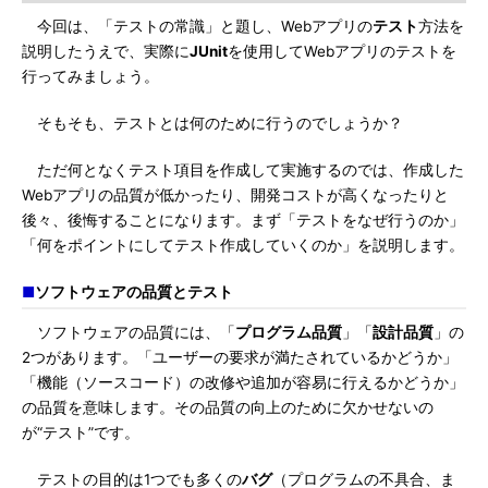
今回は、「テストの常識」と題し、Webアプリの
テスト
方法を
説明したうえで、実際に
JUnit
を使用してWebアプリのテストを
行ってみましょう。
そもそも、テストとは何のために行うのでしょうか？
ただ何となくテスト項目を作成して実施するのでは、作成した
Webアプリの品質が低かったり、開発コストが高くなったりと
後々、後悔することになります。まず「テストをなぜ行うのか」
「何をポイントにしてテスト作成していくのか」を説明します。
■
ソフトウェアの品質とテスト
ソフトウェアの品質には、「
プログラム品質
」「
設計品質
」の
2つがあります。「ユーザーの要求が満たされているかどうか」
「機能（ソースコード）の改修や追加が容易に行えるかどうか」
の品質を意味します。その品質の向上のために欠かせないの
が“テスト”です。
テストの目的は1つでも多くの
バグ
（プログラムの不具合、ま