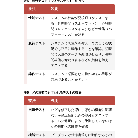
表5 総合テスト（システムテスト）の技法
技法
説明
性能テスト
システムの性能が要求通りかテストす
る。処理時間（スループット）、応答時
間（レスポンスタイム）などの性能（パ
フォーマンス）を測る
負荷テスト
システムに高負荷を与え、そのような状
況でも正常に動作することを確認。短時
間に大量のデータを処理させたり、長時
間稼働させたりするなどの負荷を与えて
テストする
操作テスト
システムに必要となる操作やその手順が
容易であることをテスト
表6 どの種類でも行われるテストの技法
技法
説明
回帰テスト
バグを修正した際に、ほかの機能に影響
ないか修正個所以外の部分もテストす
る。バグ修正によって予測していないほ
かの機能への影響を確認
機能テスト
プログラムが仕様書通りに動作するかの