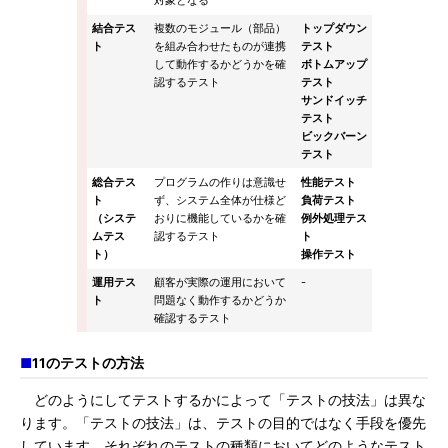
対象となる
結合テス
複数のモジュール（部品）
トップダウン
ト
を組み合わせたものが連携
テスト
して動作するかどうかを確
ボトムアップ
認するテスト
テスト
サンドイッチ
テスト
ビックバーン
テスト
総合テス
プログラムの作りは意識せ
性能テスト
ト
ず、システム全体が仕様ど
負荷テスト
（システ
おりに機能しているかを確
例外処理テス
ムテス
認するテスト
ト
ト）
操作テスト
運用テス
顧客が実際の運用において
-
ト
問題なく動作するかどうか
確認するテスト
■
11のテストの方法
どのようにしてテストするかによって「テストの技法」は異な
ります。「テストの技法」は、テストの目的ではなく手段を優先
しています。それぞれのテストの種類においてどのようなテスト