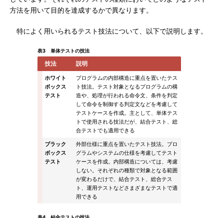
方法を用いて目的を達成するかで異なります。
特によく用いられるテスト技法について、以下で説明します。
表3 単体テストの技法
技法
説明
ホワイト
プログラムの内部構造に重点を置いたテス
ボックス
ト技法。テスト対象となるプログラムの構
テスト
造や、処理が行われる命令文、条件を判定
して命令を制御する判定文などを考慮して
テストケースを作成。主として、単体テス
トで使用される技法だが、結合テスト、総
合テストでも適用できる
ブラック
外部仕様に重点を置いたテスト技法。プロ
ボックス
グラムやシステムの仕様を考慮してテスト
テスト
ケースを作成。内部構造については、考慮
しない。それぞれの種類で対象となる範囲
が変わるだけで、結合テスト、総合テス
ト、運用テストなどさまざまなテストで適
用できる
表4 結合テストの技法