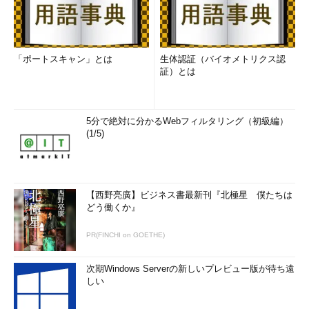
「ポートスキャン」とは
生体認証（バイオメトリクス認
証）とは
5分で絶対に分かるWebフィルタリング（初級編）
(1/5)
【西野亮廣】ビジネス書最新刊『北極星 僕たちは
どう働くか』
PR(FINCHI on GOETHE)
次期Windows Serverの新しいプレビュー版が待ち遠
しい