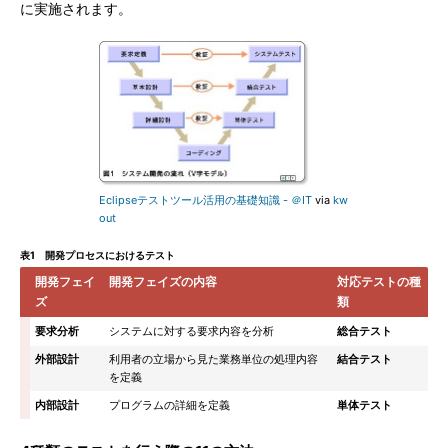
に実施されます。
Eclipseテストツール活用の基礎知識 - ＠IT
via
kw
out
表1 開発プロセスにおけるテスト
開発フェイ
開発フェイズの内容
対応テストの種
ズ
類
要求分析
システムに対する要求内容を分析
総合テスト
外部設計
利用者の立場から見た業務単位の処理内容
結合テスト
を定義
内部設計
プログラムの詳細を定義
単体テスト