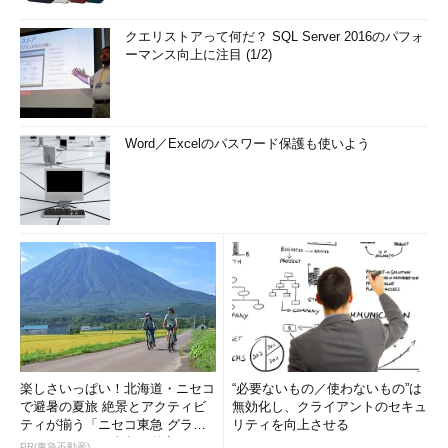
クエリストアって何だ？ SQL Server 2016のパフォ
ーマンス向上に注目 (1/2)
Word／Excelのパスワード保護も使いよう
楽しさいっぱい！北海道・ニセコ
“必要ないもの／使わないもの”は
で避暑の夏旅 絶景とアクティビ
無効化し、クライアントのセキュ
ティが揃う「ニセコ東急 グラ
リティを向上させる
ン・ヒラフ」～東急不動産
PR(東急不動産)