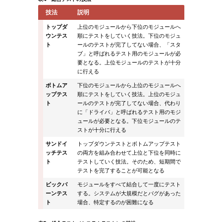
技法
説明
トップダ
上位のモジュールから下位のモジュールへ
ウンテス
順にテストをしていく技法。下位のモジュ
ト
ールのテストが完了してない場合、「スタ
ブ」と呼ばれるテスト用のモジュールが必
要となる。上位モジュールのテストが十分
に行える
ボトムア
下位のモジュールから上位のモジュールへ
ップテス
順にテストをしていく技法。上位のモジュ
ト
ールのテストが完了してない場合、代わり
に「ドライバ」と呼ばれるテスト用のモジ
ュールが必要となる。下位モジュールのテ
ストが十分に行える
サンドイ
トップダウンテストとボトムアップテスト
ッチテス
の両方を組み合わせて上位と下位を同時に
ト
テストしていく技法。そのため、短期間で
テストを完了することが可能となる
ビックバ
モジュールをすべて結合して一度にテスト
ーンテス
する。システムが大規模だとバグがあった
ト
場合、特定するのが困難になる