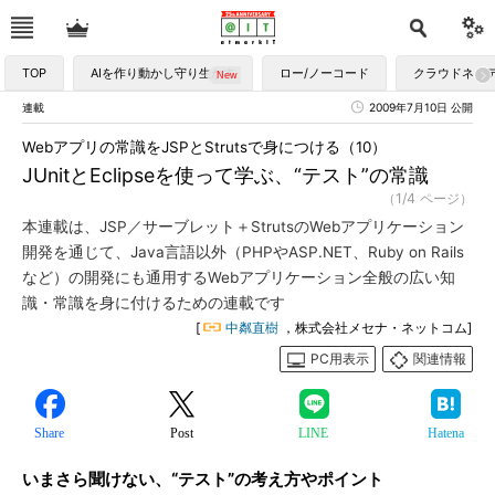
TOP
AIを作り動かし守り生かす
ロー/ノーコード
クラウドネイ
連載
2009年7月10日 公開
Webアプリの常識をJSPとStrutsで身につける（10）
JUnitとEclipseを使って学ぶ、“テスト”の常識
（1/4 ページ）
本連載は、JSP／サーブレット＋StrutsのWebアプリケーション
開発を通じて、Java言語以外（PHPやASP.NET、Ruby on Rails
など）の開発にも通用するWebアプリケーション全般の広い知
識・常識を身に付けるための連載です
[
中粼直樹
，株式会社メセナ・ネットコム]
PC用表示
関連情報
Share
Post
LINE
Hatena
いまさら聞けない、“テスト”の考え方やポイント