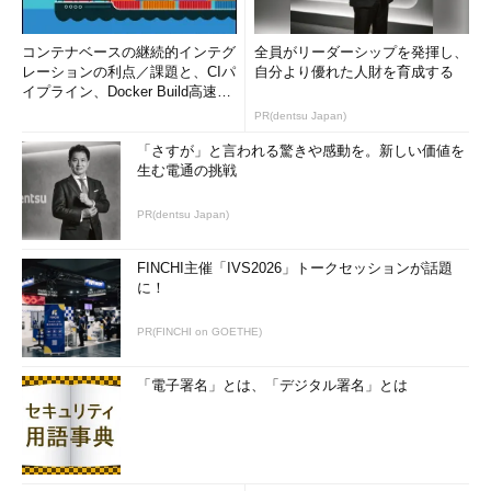
ia
kwout
一般的にデータベース中の特殊記号や、ユーザーからの入力内
コンテナベースの継続的インテグ
全員がリーダーシップを発揮し、
容をそのまま表示すると、XSSの脆弱性の原因となります。
レーションの利点／課題と、CIパ
自分より優れた人財を育成する
イプライン、Docker Build高速化
のコツ (1/2...
■
対策
PR(dentsu Japan)
「さすが」と言われる驚きや感動を。新しい価値を
対策としては、特殊文字の
エスケープ
や入力データチェックな
生む電通の挑戦
どが必要です。
PR(dentsu Japan)
編集部注：
XSSの対策に関しては、以下の記事
もご参考にしていただければと思います
FINCHI主催「IVS2026」トークセッションが話題
に！
適切なエスケープ処理でXSSに備える
Strutsで作るセキュアWebアプリケー
PR(FINCHI on GOETHE)
ション（1）
JavaでWebアプリを作成すると
きに、セキュリティで注意すべき点は？ 代表
「電子署名」とは、「デジタル署名」とは
的なカスタムタグを分析する
「
Security&Trust
」フォーラム
2006/3/23