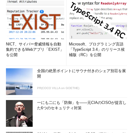
サーブレットコンテナが抱える問題を
認識する
Strutsで作るセキュアWebアプリケーション
（2）
エラーページの出力が原因となって
XSSが引き起こされる可能性がある。サーブレ
ットコンテナに依存しない解決法とは？
「
Security&Trust
」フォーラム
NICT、サイバー脅威情報を自動
Microsoft、プログラミング言語
集約できるWebアプリ「EXIST」
「TypeScript 3.4」のリリース候
2006/4/27
を公開
補版（RC）を公開
クロスサイトスクリプティング対策の
基本
全国の絶景ポイントにサウナ付きのシェア別荘を展
開
前編 クロスサイトスクリプティング脆弱性と
は？
PR(COCO VILLA on GOETHE)
中編 XSS脆弱性により起こる被害とその対策
後編 XSSを防ぐために不可欠なサニタイジン
一にも二にも「防御」を――元CIAのCISOが提言し
グ（無害化）
た6つのセキュリティ対策
Webアプリケーションに存在するセキュリティ
ホールが問題となっており、その代表格
「XSS」の仕組みを解説しよう
「
Security&Trust
」フォーラム