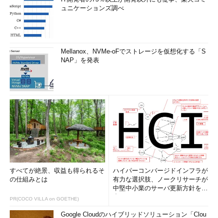
ュニケーションズ調べ
星野君のWebアプリほのぼの改造計画
（10）
今日も赤坂さんとお勉強。ちゃんと
対策されているようにみえるのに、こんな抜け
穴があるなんて！
Mellanox、NVMe-oFでストレージを仮想化する「S
「
Security&Trust
」フォーラム
NAP」を発表
2006/9/23
世間の認識とのギャップ――XSSは本
当に危ないか？
川口洋のセキュリティ・プライベート・アイズ
（13）
脆弱性が1つでも残ってるだなんて論
外という方も多いでしょう。ところでその脆弱
性、いったい誰が攻撃するんでしょうか
「
Security&Trust
」フォーラム
2009/3/17
すべてが絶景、収益も得られるそ
ハイパーコンバージドインフラが
の仕組みとは
有力な選択肢、ノークリサーチが
【2】強制的ブラウジング（強制的ブラウズ）
中堅中小業のサーバ更新方針を調
査
PR(COCO VILLA on GOETHE)
強制ブラウジングは、
情報漏えい
につながる可能性の高い攻撃
Google Cloudのハイブリッドソリューション「Clou
手法の1つで、リンクやボタンの遷移によらず特定のページに直