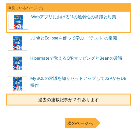
バーサル
に直接アクセスする
バッファオーバーフロー
配列の範囲を超えた書き込
みにより、外部から指定し
Webアプリにおける11の脆弱性の常識と対策
た命令を実行する
バックドアとデバッグオ
開発者がアプリケーション
プション
に不用意に残したデバッグ
JUnitとEclipseを使って学ぶ、“テスト”の常識
用の機能などを悪用して不
正な操作を行う
エラーコード
エラーメッセージの情報を
Hibernateで覚えるO/RマッピングとBeanの常識
攻撃の糸口にする
これらの攻撃のほとんどが、ファイアウォールなどでは防ぐこ
MySQLの常識を知りセットアップしてJSPからDB
とができず、アプリケーションレベルで対応しなくてはなりませ
操作
ん。今回は、表にある11種類の脆弱性について解説し、その対策
を説明します。
過去の連載記事が 7 件あります
【1】XSS（クロスサイトスクリプティング）
XSSとは、悪意のあるスクリプトが訪問者のWebブラウザに混
次のページへ
入され、実行されてしまう脆弱性のことです。