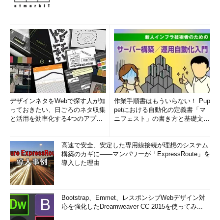
デザインネタをWebで探す人が知
作業手順書はもういらない！ Pup
っておきたい、日ごろのネタ収集
petにおける自動化の定義書「マ
と活用を効率化する4つのアプリ
ニフェスト」の書き方と基礎文法
(1/3)
まとめ (1/5)
高速で安全、安定した専用線接続が理想のシステム
構築のカギに――マンパワーが「ExpressRoute」を
導入した理由
Bootstrap、Emmet、レスポンシブWebデザイン対
応を強化したDreamweaver CC 2015を使ってみ...