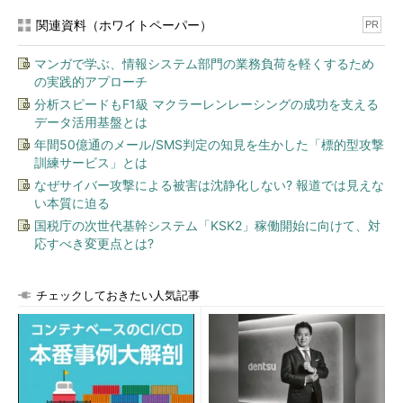
例えば、入力した文字を画面に表示させるプログラムがあると
関連資料（ホワイトペーパー）
PR
します。このプログラムに適切な入力値チェックが実装されてい
ない場合、悪意のある
スクリプト
がWeb画面に埋め込まれてしま
マンガで学ぶ、情報システム部門の業務負荷を軽くするため
い、ユーザーのWebブラウザ上で実行されてしまいます。この結
の実践的アプローチ
果、セッションの乗っ取りやページの書き換え、強制遷移が可能
分析スピードもF1級 マクラーレンレーシングの成功を支える
となるため、
フィッシング詐欺
や“
なりすまし
”などの犯罪に利用
データ活用基盤とは
されます。
年間50億通のメール/SMS判定の知見を生かした「標的型攻撃
訓練サービス」とは
なぜサイバー攻撃による被害は沈静化しない? 報道では見えな
い本質に迫る
国税庁の次世代基幹システム「KSK2」稼働開始に向けて、対
応すべき変更点とは?
チェックしておきたい人気記事
＠IT：クロスサイトスクリプティング対策の基本
v