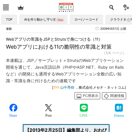
TOP
AIを作り動かし守り生かす
ロー/ノーコード
クラウドネイ
連載
2009年9月1日 公開
Webアプリの常識をJSPとStrutsで身につける（11）
Webアプリにおける11の脆弱性の常識と対策
（1/4 ページ）
本連載は、JSP／サーブレット＋StrutsのWebアプリケーション
開発を通じて、Java言語以外（PHPやASP.NET、Ruby on Rails
など）の開発にも通用するWebアプリケーション全般の広い知
識・常識を身に付けるための連載です
[
山中秀樹
，株式会社メセナ・ネットコム]
PC用表示
関連情報
Share
Post
LINE
Hatena
【2013年2月25日】編集部より、おわび