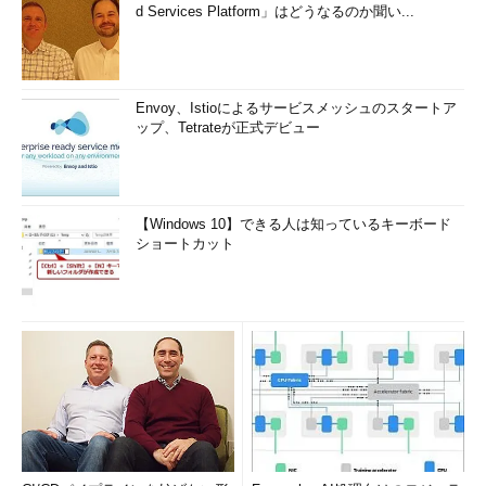
d Services Platform」はどうなるのか聞い...
接アクセスし、情報を取得します。
Webアプリケーションプログラム上で、
パラメータ
としてパス
名などを受け入れた場合、Webサーバ経由で本来アクセス権限の
Envoy、Istioによるサービスメッシュのスタートア
ないファイルを利用者が取得できてしまいます。このとき、個人
ップ、Tetrateが正式デビュー
情報やサーバの内部情報などが取得されてしまい、個人情報漏え
いや、サーバへの攻撃の足掛かりとして利用される恐れがありま
す。
【Windows 10】できる人は知っているキーボード
■
対策
ショートカット
対策としては、例えばアクセスされてはいけない情報（個人情
報など）をWebサーバの
ドキュメントルート
上に置かないことな
どが挙げられます。これは、強制ブラウジングに限らず、データ
保存場所が原因となるセキュリティに対して有効です。
編集部注：
上記
強制的ブラウジングの対策は、
対策の1つにすぎません。以下の記事などもご
参考にしていただければと思います