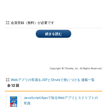
表 11の代表的な攻撃手法一覧
攻撃手法
概要
XSS（クロスサイトスク
ユーザーのWebブラウザ上
リプティング）
で不正なスクリプトを動か
会員登録（無料）が必要です
す
強制的ブラウジング
URLなどでリンクされてい
続きを読む
ない秘密情報や管理者機能
に直接アクセスする
SQLインジェクション
不正入力により任意のSQL
文を実行させる
パラメータの改ざん
Webアプリケーションの期
待する値とは別の値を送信
し、誤操作させる
Copyright © ITmedia, Inc. All Rights Reserved.
HTTPレスポンス分割
偽ページを多数のに人々に
見せる
Webアプリの常識をJSPとStrutsで身につける 連載一覧
OSコマンドインジェクシ
不正入力により任意のOSコ
全 12 回
ョン
マンドを実行させる
セッション管理に関する
セッション情報の推測や盗
脆弱性
JavaScript/Ajaxで知るWebアプリとスクリプトの
用を行う
常識
パス／ディレクトリトラ
公開されていないファイル