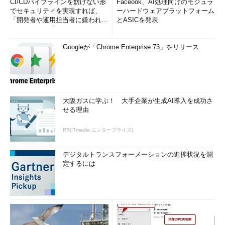
CI/CDパイプラインを妨げない形
Faceook、AI処理向けのモジュラ
でセキュリティを実現すれば、
ーハードウェアプラットフォーム
「開発者や運用担当者に嫌われな
とASICを発表
いWAF」は可能か
Googleが「Chrome Enterprise 73」をリリース
＠IT：Webアプリケーションに潜むセキュリティ
ホール（14）
via
kwout
次ページ
では、残りの脆弱性のうち【3】～【6】について見
大阪ガスに学ぶ！ 大手企業が生成AI導入を成功さ
せる理由
ていきます。
PR(ITmedia エンタープライズ)
【3】SQLインジェクション
デジタルトランスフォーメーションの進捗状況を測
定するには