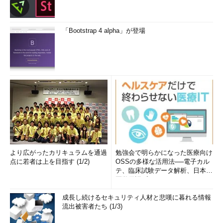
「Bootstrap 4 alpha」が登場
より広がったカリキュラムを通過
勉強会で明らかになった医療向け
点に若者は上を目指す (1/2)
OSSの多様な活用法──電子カル
テ、臨床試験データ解析、日本語
医学用語プラットフォーム、画...
成長し続けるセキュリティ人材と悲嘆に暮れる情報
流出被害者たち (1/3)