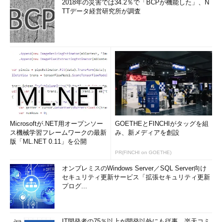
2018年の災害では34.2％で「BCPが機能した」、N
TTデータ経営研究所が調査
mod_securityのXSS対策ルールを作
成する
Webアプリケーションに潜むセキュリティホ
ール（12）
Webアプリケーションファイア
ウォールの「mod_security」を運用する。ま
ずはXSS対策を施してみよう……
「
Security&Trust
」フォーラム
2004/9/16
XSSは知ってても、それだけじゃ困り
Microsoftが.NET用オープンソー
GOETHEとFINCHIがタッグを組
ます？
ス機械学習フレームワークの最新
み、新メディアを創設
版「ML.NET 0.11」を公開
もいちどイチから！ HTTP基礎訓練中（1）
PR(FINCHI on GOETHE)
Webアプリのセキュリティについてもっと詳し
く知りたいけれど、まず何を勉強すればいい
オンプレミスのWindows Server／SQL Server向け
の？ そんな疑問に応える新連載！
セキュリティ更新サービス「拡張セキュリティ更新
プログ...
「
Security&Trust
」フォーラム
2007/9/28
IT開発者の75％以上が開発以外にも従事、楽天コミ
マルチバイトの落とし穴