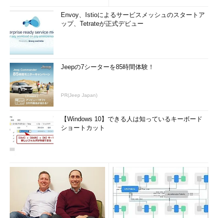
例えば、PC1で作成したローカル・アカウントとPC2で作成し
Envoy、Istioによるサービスメッシュのスタートア
たローカル・アカウントは、たとえ名前が同じであっても本来は
ップ、Tetrateが正式デビュー
異なるSIDが割り当てられるので、異なるものとして扱われる。
しかし複製した環境下では、2つのローカル・アカウントのSID
が同じになる可能性がある（Windows OS内部では、名前ではな
Jeepの7シーターを85時間体験！
く、すべてSIDで識別されている）。これはセキュリティ的に大
変な危険性を持つことになる。別のPCのアカウントなのに、ま
るでローカルと同じように扱われるからだ（例えばリムーバブ
PR(Jeep Japan)
ル・メディア上の暗号化されたファイルなどが、別のコンピュー
タでも読み出せてしまうようになる）。
【Windows 10】できる人は知っているキーボード
ショートカット
このような状況が発生する可能性があるため、複製したディス
ク環境のWindows OSに対して、元となるコンピュータのSIDな
どをランダムな別の値に書き換えるツールがいくつか作られてい
る。例えば以下のツールである。
NewSID［英語］（TechNet Windows Sysinternalsサイ
ト）