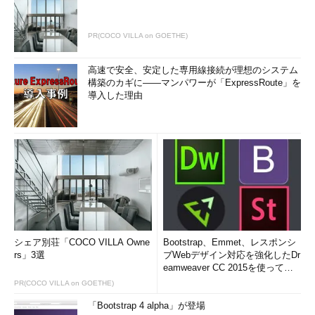
方法について解説する。
PR(COCO VILLA on GOETHE)
次の回へ »
高速で安全、安定した専用線接続が理想のシステム
「
仮想PCで学ぶ『体当たり』Windowsシステム
構築のカギに――マンパワーが「ExpressRoute」を
管理
」
導入した理由
シェア別荘「COCO VILLA Owne
Bootstrap、Emmet、レスポンシ
rs」3選
ブWebデザイン対応を強化したDr
eamweaver CC 2015を使って
み...
PR(COCO VILLA on GOETHE)
「Bootstrap 4 alpha」が登場