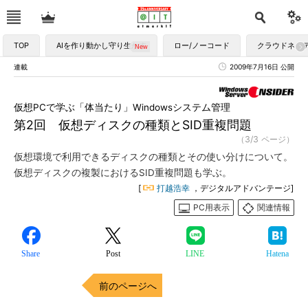
TOP
AIを作り動かし守り生かす
ロー/ノーコード
クラウドネイ
連載
2009年7月16日 公開
仮想PCで学ぶ「体当たり」Windowsシステム管理
第2回 仮想ディスクの種類とSID重複問題
（3/3 ページ）
仮想環境で利用できるディスクの種類とその使い分けについて。
仮想ディスクの複製におけるSID重複問題も学ぶ。
[
打越浩幸
，デジタルアドバンテージ]
PC用表示
関連情報
Share
Post
LINE
Hatena
前のページへ