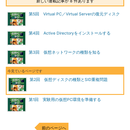
新しい連載記事が 8 件あります
しかし複数の仮想マシンで同じOSイメージ（.vhdファイル）
をロードして起動すると、このセットアップは実行されないこと
第5回 Virtual PC／Virtual Serverの復元ディスク
になる。その結果、コンピュータ名の衝突などが発生する。通常
は、お互いが同じ名前を持たないようにチェックしながらセット
アップが行われるが、その手順がスキップされるのだから当然
第4回 Active Directoryをインストールする
だ。
このような問題を起こさないように、同じOSを実行する複数
第3回 仮想ネットワークの種類を知る
の仮想マシンを作成する正しい方法（推奨されている方法）は、
以下の2通りである。
各仮想マシンごとに、OSのインストール作業を行う。
第2回 仮想ディスクの種類とSID重複問題
sysprepでミニセットアップを実行する。
これ以外にも、「3．Windows OSの導入／展開ツールを利用
第1回 実験用の仮想PC環境を準備する
する」という方法があるが、それは最終的には上のいずれかの方
法と同じなので、ここでは省略する。
1．は、仮想マシンごとにOSのインストールCD-ROMを挿入し
前のページへ