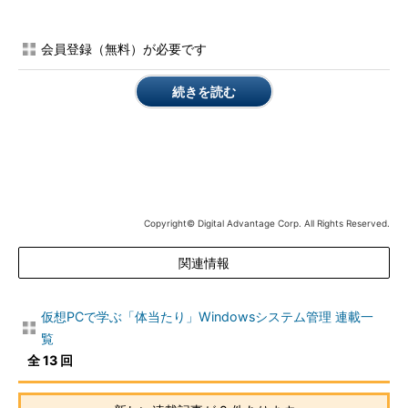
一般的にはWindows OSをインストールすると、最初にユーザ
会員登録（無料）が必要です
ー情報やコンピュータ名、プロダクト・キーなどを入力し、
Windows OSのセットアップ・シーケンスを完了させる必要があ
続きを読む
る。メーカー製PCを最初に起動すると、インストール用のCD-
ROMやDVD-ROMは要求されないが、やはりユーザー名やコンピ
ュータ名、プロダクト・キーなどを入力する必要がある（この場
合はメディアなしでインストール作業を行う、「ミニ・セットア
ップ」が実行されている）。
Windows PCを大量に導入する場合も、個々のPCについて、こ
Copyright© Digital Advantage Corp. All Rights Reserved.
のような手順を踏むことが要求されている。組織的な導入、展開
をサポートするツールなどもマイクロソフトから提供されている
関連情報
が、そこで行っていることは、OSのセットアップ・イメージの
ロードとセットアップ・プログラムの起動である。ユーザーがイ
仮想PCで学ぶ「体当たり」Windowsシステム管理 連載一
ンタラクティブにキー入力などを行わなくてもよいように、個別
覧
にカスタマイズした自動応答ファイルも配布できるようになって
全 13 回
いるが、基本的には各PCでセットアップを実行してカスタマイ
ズしている。