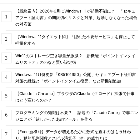
【最終案内】2026年6月にWindows 11が起動不能に？ 「セキュ
アブート証明書」の期限切れリスクと対策、起動しなくなった場合
の対応策
【Windows 11ダイエット術】「隠れた不要サービス」を停止して
軽量化する
Win11のストレージ空き容量が激減？ 新機能「ポイントインタイ
ムリストア」のわなと賢い設定術
Windows 11月例更新「KB5101650」公開、セキュアブート証明書
対策の継続と「ポイントインタイム復元」など新機能追加
【Claude in Chrome】ブラウザのClaude（クロード）拡張で仕事
はどう変わるのか？
プログラミングの知識は不要？ 話題の「Claude Code」で非エン
ジニアが「欲しかったあのツール」を作る
【Excel新機能】データが増えるたびに数式を直すのはもう終わ
り。動的配列関数とスピル演算子（#）の威力とは