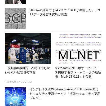
プされたWindows OS環境が得られる。
2018年の災害では34.2％で「BCPが機能した」、N
SIDを変更するツールを利用する
TTデータ経営研究所が調査
以上の方法はマイクロソフトの推奨する方法であるが、広く使
われている別の方法として、「コンピュータ名やSIDを強制的に
書き換えて、同じOSイメージを使う」という方法もある。ただ
しこれは推奨されていない方法であり、正式な環境としては認め
られていないことに注意する必要がある。次のサポート技術情報
にあるように、マイクロソフトでは、ディスクを複製してSID変
更を行ったイメージでの動作は保証していない（このようにして
作られた環境での動作は保証されていない）。手許で試す限りで
は、仮想PC環境でテスト用に利用する程度ならこの手法でも特
【見城徹×藤田晋】AI時代でも変
Microsoftが.NET用オープンソー
に問題はないように思われるが、その意味を十分理解したうえで
わらない経営者の本質
ス機械学習フレームワークの最新
利用していただきたい。
版「ML.NET 0.11」を公開
PR(FINCHI on GOETHE)
「インストール済みの Windows のバージョンのディスク
オンプレミスのWindows Server／SQL Server向け
複製に関するマイクロソフトの方針」（サポート技術情
セキュリティ更新サービス「拡張セキュリティ更新
報）
プログ...
「Windows XP インストールのディスク複製に関するマイ