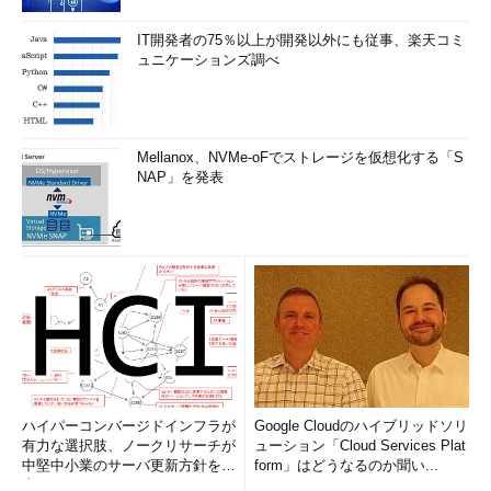
クロソフトの方針」（サポート技術情報）
IT開発者の75％以上が開発以外にも従事、楽天コミ
ディスクを複製してからSIDを変更する
ュニケーションズ調べ
この方法を簡単にまとめると、ディスクの内容を丸ごと複製
（クローニング）して起動させるが、最初に「ツールを使って
SIDを強制的に書き換え」、再起動後にコンピュータ名やネット
Mellanox、NVMe-oFでストレージを仮想化する「S
ワークなどが衝突しないように再設定するというものである。
NAP」を発表
SIDとは、Windows OS内部で、オブジェクトを識別するため
に利用されているID番号のことである（TIPS「
オブジェクトを
識別するSIDとは？
」参照）。ハードディスクのイメージを丸ご
とクローニングして新しい環境を用意すると、このSIDがまった
く同じコンピュータが複数存在することになる。コンピュータ名
をいくら変えても、最初に作られたSIDは変更されないので、こ
のような状況が発生する。コンピュータのSID（コンピュータ・
オブジェクトを識別するためのSID）は、新しく作成されるSID
の一部としても利用される。この結果、一部のオブジェクト（新
ハイパーコンバージドインフラが
Google Cloudのハイブリッドソリ
しく作成されるユーザー・アカウント）に割り当てられるSIDが
有力な選択肢、ノークリサーチが
ューション「Cloud Services Plat
中堅中小業のサーバ更新方針を調
form」はどうなるのか聞い...
重複する可能性がある。
査