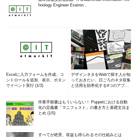
hnology Engineer Examin...
ール。ただしマイクロソフトでは、ディスク複製
とSID書き換えによって作成された環境のソフトウ
ェアの動作は保証していない。が、仮想環境で実
験する程度なら問題なく動作するようである。
SIDを強制的に変更することによる問題点や危険性などについ
ては、上のNewSIDコマンドの説明や、以下のドキュメントなど
を参照していただきたい。コンピュータのSIDは暗号化ファイ
ル・システムなどでも利用されているので、暗号化を利用してい
るイメージでSIDを変更すると、暗号化されたファイルにアクセ
Excelに入力フォームを作成、コ
デザインネタをWebで探す人が知
スできなくなる、などの注意点が書かれている。
ントロールを追加、表示、ボタン
っておきたい、日ごろのネタ収集
でイベント実行 (1/3)
と活用を効率化する4つのアプリ
How to change the SID on a Windows XP, Windows
(1/3)
2000, or Windows NT computer［英語］（Symantecサポ
作業手順書はもういらない！ Puppetにおける自動
ート・ページ）
化の定義書「マニフェスト」の書き方と基礎文法ま
とめ (1/5)
今回は仮想環境で利用できる仮想ディスクの種類とその使い
方、複製した環境の利用方法などについて解説した。次回は、仮
すべてが絶景、収益も得られるその仕組みとは
想環境上でActive Directoryなどのネットワーク機能を利用する