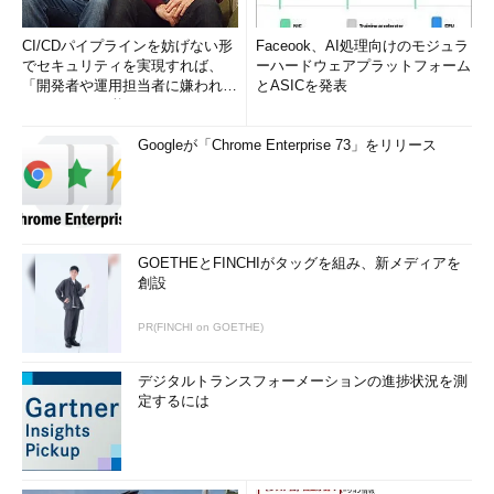
なお、現在のSIDの値を調べるには、PStoolsに含まれる
PsGetSidが利用できる。
CI/CDパイプラインを妨げない形
Faceook、AI処理向けのモジュラ
でセキュリティを実現すれば、
ーハードウェアプラットフォーム
PsTools［英語］（TechNet Windows Sysinternalsサイ
「開発者や運用担当者に嫌われな
とASICを発表
ト）
いWAF」は可能か
Googleが「Chrome Enterprise 73」をリリース
GOETHEとFINCHIがタッグを組み、新メディアを
創設
コンピュータのSIDの例
SysinternalsのPStoolsに含まれるPsGetSidで、
PR(FINCHI on GOETHE)
コンピュータのSIDの値を表示させたところ。OS
内部では、コンピュータ名やユーザー名ではな
く、すべてこのようなSIDによってオブジェクトを
デジタルトランスフォーメーションの進捗状況を測
識別している。このSIDの値（の一部）を元に、新
定するには
しく作成するアカウントのSID値を決めたりしてい
る。この値が重複すると、異なるコンピュータな
のに同じアカウントと認識されたりする可能性が
ある。