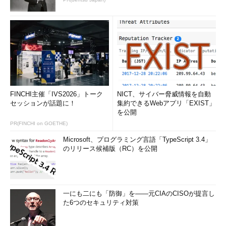
sysprepの起動画面
Windows XP／Windows Server 2003向けのsysp
repツールの起動画面。
（1）
これをクリックすると、システムがシャッ
トダウンし、ミニ・セットアップの準備が完了す
る。
（2）
SIDを再生成させないための設定。
（3）
セットアップ・シーケンスにおける、ハー
ドウェア構成の走査をやり直させる。ハードウェ
ア構成が異なるコンピュータ上に展開する場合に
FINCHI主催「IVS2026」トーク
NICT、サイバー脅威情報を自動
有用なオプション（ただしデバイス・ドライバの
セッションが話題に！
集約できるWebアプリ「EXIST」
再インストールなどが行われることがある）。
を公開
（4）
（1）
をクリックした場合の動作。デフォ
PR(FINCHI on GOETHE)
ルトではシャットダウンするが、［再起動］にす
ると、すぐにミニ・セットアップ・シーケンスが
Microsoft、プログラミング言語「TypeScript 3.4」
開始される。
のリリース候補版（RC）を公開
sysprepを一度実行しておくと、次に仮想マシンを実行したと
きにミニ・セットアップが起動するようになる。各仮想マシンの
一にも二にも「防御」を――元CIAのCISOが提言し
た6つのセキュリティ対策
ミニ・セットアップで、コンピュータ名やネットワークなどを設
定する。こうすれば、仮想マシンごとに正しい手順でセットアッ