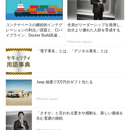
sysprepの使い方などは以下の記事を参照していただきたい。
「sysprepで環境複製用のマスタ・イメージを作成する」
コンテナベースの継続的インテグ
全員がリーダーシップを発揮し、
（Windows TIPS）
レーションの利点／課題と、CIパ
自分より優れた人財を育成する
イプライン、Docker Build高速化
このツールの使い方を簡単に説明すると、インストール済みの
のコツ (1/2...
PR(dentsu Japan)
OSイメージを起動してsysprepを実行しておくだけである。仮想
「電子署名」とは、「デジタル署名」とは
マシンをシャットダウン後、この状態でマスターの仮想ディスク
として、ほかの仮想マシンへコピーしたり、差分ディスクの親と
して利用したりすればよい。
Jeep 抽選で3万円分ギフト当たる
PR(Jeep Japan)
「さすが」と言われる驚きや感動を。新しい価値を
生む電通の挑戦
PR(dentsu Japan)