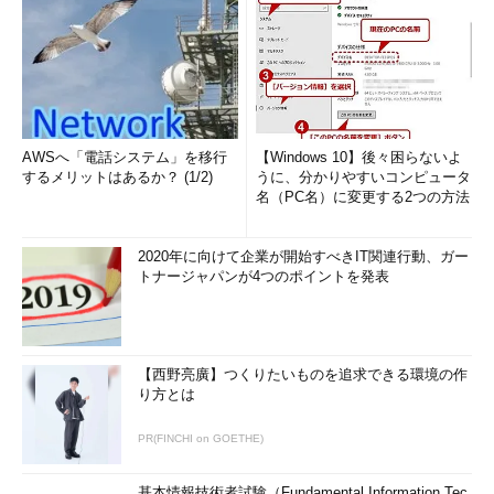
コピーした環境（.vhdファイル）の仮想マシンを起動後、
NewSIDでSIDの値を変更し、さらにコンピュータ名やネットワ
ーク設定などを変更すればよい。使用するOSイメージはActive
Directoryに参加した状態ではなく、ワークグループ構成のまま
保存したものを利用するのがよいだろう。このようなツールで
AWSへ「電話システム」を移行
【Windows 10】後々困らないよ
するメリットはあるか？ (1/2)
うに、分かりやすいコンピュータ
は、標準的な場所に記録されているSIDのみを変更の対象として
名（PC名）に変更する2つの方法
いるので、もしアプリケーションが独自にSIDの値を取得／保存
していると、変更されない可能性があるので、注意していただき
2020年に向けて企業が開始すべきIT関連行動、ガー
たい。
トナージャパンが4つのポイントを発表
【西野亮廣】つくりたいものを追求できる環境の作
り方とは
PR(FINCHI on GOETHE)
NewSIDツール
基本情報技術者試験（Fundamental Information Tec
これはコンピュータのSIDを書き換えるNewSIDツ