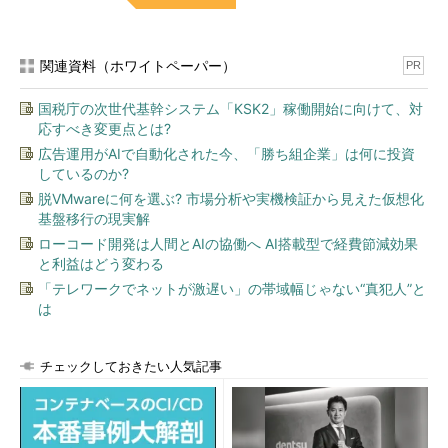
て起動し、OSのインストール作業をゼロから行う方法である
が、これは面倒である。せっかく環境が簡単にコピーできる仮想
環境を使っているのだから（しかもすでにOSイメージの仮想デ
関連資料（ホワイトペーパー）
PR
ィスクを用意しているのだから）、もっと簡単にできる方法が望
ましい。ただし、Windows VistaやWindows Server 2008、それ
国税庁の次世代基幹システム「KSK2」稼働開始に向けて、対
以降のOSでは、インストール手順がかなり自動化されている
応すべき変更点とは?
し、インストール時間も短縮されている。以下のsysprepの方法
広告運用がAIで自動化された今、「勝ち組企業」は何に投資
を使うよりも簡単に行えるので、これらのOSの場合は、最初か
しているのか?
らフルインストールさせる方が簡単なことが多い。
脱VMwareに何を選ぶ? 市場分析や実機検証から見えた仮想化
基盤移行の現実解
2．は、sysprepというツールを使ってセットアップを行う方
ローコード開発は人間とAIの協働へ AI搭載型で経費節減効果
法である。sysprepはWindows OSのサポート・ツールに含まれ
と利益はどう変わる
ているツールの1つである。OSごと、Service Packレベルごとに
「テレワークでネットが激遅い」の帯域幅じゃない“真犯人”と
異なるものが、OSのインストール・メディアの\Supportフォル
は
ダの中に用意されているので、該当するバージョンのsysprepツ
ールを用意して実行する。なおWindows Vista／Windows
Server 2008以降では、サポート・ツールではなく、OSのインス
チェックしておきたい人気記事
トール・フォルダの「%windir%\system32\sysprep」フォルダ
の中に用意されているので、インストール・メディア（の
\Supportフォルダ）を用意する必要はなくなった。