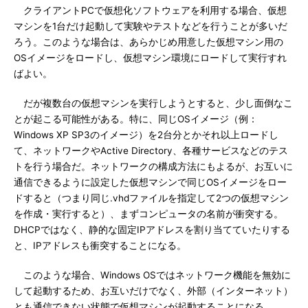
クライアントPCで仮想化ソフトウェアを利用する場合、仮想
マシンを1台だけ起動して実験やテストなどを行うことが多いだ
ろう。このような場合は、あらかじめ用意した仮想マシン用の
OSイメージをロードし、仮想マシン環境にロードして実行すれ
ばよい。
だが複数台の仮想マシンを実行しようとすると、少し面倒なこ
とが起こる可能性がある。特に、同じOSイメージ（例：
Windows XP SP3のイメージ）を2台分とかそれ以上ロードし
て、ネットワークやActive Directory、各種サービスなどのテス
トを行う場合だ。ネットワークの構成方法にもよるが、お互いに
通信できるように設定した仮想マシンで同じOSイメージをロー
ドすると（つまり同じ.vhdファイルを指定して2つの仮想マシン
を作成・実行すると）、まずコンピュータの名前が衝突する。
DHCPではなく、静的な固定IPアドレスを割り当てていたりする
と、IPアドレスも衝突することになる。
このような場合、Windows OSではネットワーク機能を無効に
して起動するため、お互いだけでなく、外部（インターネット）
とも通信できない状態で仮想マシンが起動することになる。