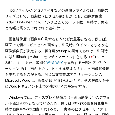
.jpgファイルや.pngファイルなどの画像ファイルでは、画像の
サイズとして、画素数（ピクセル数）以外にも、画像解像度
（dpi：Dots Per Inch。インチ当たりのドット数）を持つ。両者
とも幅と高さのそれぞれで値を持つ。
画像解像度は画像を印刷するときなどに重要となる。例えば、
画面上で幅302ピクセルの画像を、印刷時に何インチとするかを
画像解像度が決定する。解像度が96dpiの画像であれば、印刷時
には3.15inch（＝8cm：センチ・メートル）となる（
※
1inch＝
2.54cm）。また、印刷や
WYSIWYG
を重視する一部のアプリケ
ーションでは、画面上でも（ピクセル数よりも）この画像解像度
を重視するものがある。例えば文書作成アプリケーションの
Microsoft Wordは、画像が貼り付けられたとき、その解像度を基
にWordドキュメント上での表示サイズを決定する。
Windowsでは、ディスプレイ解像度（＝画面解像度）のデフォ
ルト値は96dpiとなっているため、例えば300dpiの画像解像度を
持つ画像をWordに貼り付けると、（実際のピクセル・サイズよ