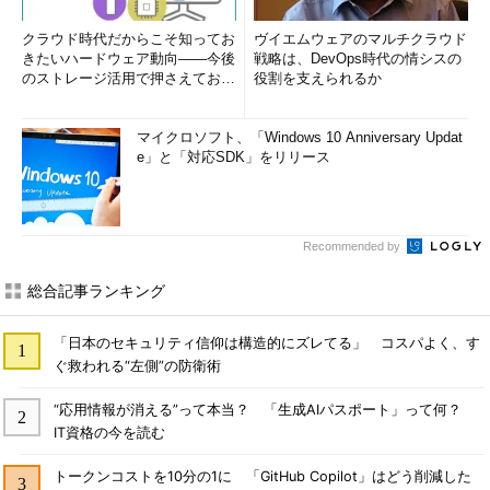
クラウド時代だからこそ知ってお
ヴイエムウェアのマルチクラウド
きたいハードウェア動向――今後
戦略は、DevOps時代の情シスの
のストレージ活用で押さえておき
役割を支えられるか
たい3つのキーワードとは (1...
マイクロソフト、「Windows 10 Anniversary Updat
e」と「対応SDK」をリリース
Recommended by
総合記事ランキング
「日本のセキュリティ信仰は構造的にズレてる」 コスパよく、す
ぐ救われる“左側”の防衛術
“応用情報が消える”って本当？ 「生成AIパスポート」って何？
IT資格の今を読む
トークンコストを10分の1に 「GitHub Copilot」はどう削減した