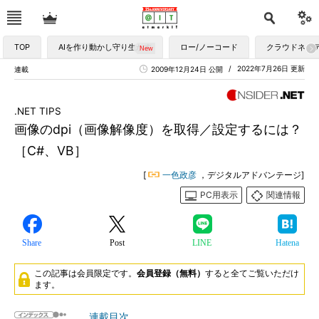
TOP
AIを作り動かし守り生かす
ロー/ノーコード
クラウドネイ
2022年7月26日 更新
連載
2009年12月24日 公開
.NET TIPS
画像のdpi（画像解像度）を取得／設定するには？
［C#、VB］
[
一色政彦
，デジタルアドバンテージ]
PC用表示
関連情報
Share
Post
LINE
Hatena
この記事は会員限定です。
会員登録（無料）
すると全てご覧いただけ
ます。
連載目次