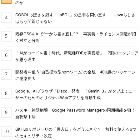
のか
COBOLっぽさを残す「JaBOL」の是非を問い直す――Javaらしさ
はもう問題じゃない
既存OSSをAIで“一から書き直し”？ 再実装・ライセンス回避が招
く対立と分断
「AIがコードを書く時代、新職種FDEが需要増」 7割のエンジニア
が思う理由
開発者を狙う“自己拡散型npmワーム”の全貌 400超のパッケージ
に感染拡大
Google、AIブラウザ「Disco」発表 「Gemini 3」がタブ上でユー
ザーのためのオリジナルWebアプリを自動生成
パスキー神話崩壊 Google Password Managerの同期機能を狙う
新攻撃手法
GitHubリポジトリの「侵入口」をどうふさぐ？ 無料で使える6つ
のセキュリティ設定