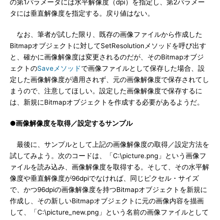
の第1パラメータには水平解像度（dpi）を指定し、第2パラメー
タには垂直解像度を指定する。戻り値はない。
なお、筆者が試した限り、既存の画像ファイルから作成した
Bitmapオブジェクトに対してSetResolutionメソッドを呼び出す
と、確かに画像解像度は変更されるのだが、そのBitmapオブジ
ェクトの
Saveメソッド
で画像ファイルとして保存した場合、設
定した画像解像度が適用されず、元の画像解像度で保存されてし
まうので、注意してほしい。設定した画像解像度で保存するに
は、新規にBitmapオブジェクトを作成する必要があるようだ。
●画像解像度を取得／設定するサンプル
最後に、サンプルとして上記の画像解像度の取得／設定方法を
試してみよう。次のコードは、「C:\picture.png」という画像フ
ァイルを読み込み、画像解像度を取得する。そして、その水平解
像度や垂直解像度が96dpiでなければ、同じピクセル・サイズ
で、かつ96dpiの画像解像度を持つBitmapオブジェクトを新規に
作成し、その新しいBitmapオブジェクトに元の画像内容を描画
して、「C:\picture_new.png」という名前の画像ファイルとして