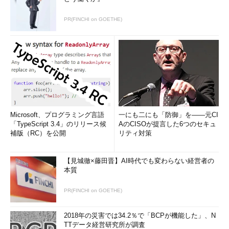
PR(FINCHI on GOETHE)
Microsoft、プログラミング言語
一にも二にも「防御」を――元CI
「TypeScript 3.4」のリリース候
AのCISOが提言した6つのセキュ
補版（RC）を公開
リティ対策
【見城徹×藤田晋】AI時代でも変わらない経営者の
本質
PR(FINCHI on GOETHE)
2018年の災害では34.2％で「BCPが機能した」、N
TTデータ経営研究所が調査