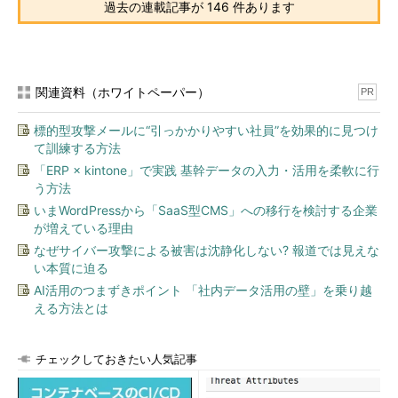
過去の連載記事が 146 件あります
関連資料（ホワイトペーパー）
PR
標的型攻撃メールに“引っかかりやすい社員”を効果的に見つけ
て訓練する方法
「ERP × kintone」で実践 基幹データの入力・活用を柔軟に行
う方法
いまWordPressから「SaaS型CMS」への移行を検討する企業
が増えている理由
なぜサイバー攻撃による被害は沈静化しない? 報道では見えな
い本質に迫る
AI活用のつまずきポイント 「社内データ活用の壁」を乗り越
える方法とは
チェックしておきたい人気記事