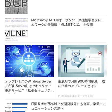
Microsoftが.NET用オープンソース機械学習フレー
ムワークの最新版「ML.NET 0.11」を公開
オンプレミスのWindows Server
生成AIで月間2000時間削減 成
／SQL Server向けセキュリティ
功企業のアプローチとは？
更新サービス「拡張セキュリティ
更新プログ...
PR(ITmedia エンタープライズ)
IT開発者の75％以上が開発以外にも従事、楽天コミ
ュニケーションズ調べ