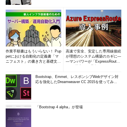
作業手順書はもういらない！ Pup
高速で安全、安定した専用線接続
petにおける自動化の定義書「マ
が理想のシステム構築のカギに―
ニフェスト」の書き方と基礎文法
―マンパワーが「ExpressRout
まとめ (1/5)
e」を導入した理由
Bootstrap、Emmet、レスポンシブWebデザイン対
応を強化したDreamweaver CC 2015を使ってみ...
「Bootstrap 4 alpha」が登場