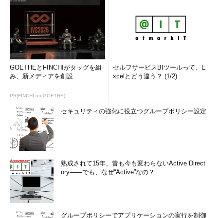
域企業との連携やその強みをどう海外に打ち出していくか、その
うえでどう国際連携を進めていくのかという志向性があるように
感じました。また、地理的にも中間に位置している、タイ（チュ
ラロンコン大学）、ベトナム（ベトナム国家大学）、マレーシア
（マラヤ大学）などではそのスタンスも中立的であり、模索中と
いう印象を持ちました。
GOETHEとFINCHIがタッグを組
セルフサービスBIツールって、E
み、新メディアを創設
xcelとどう違う？ (1/2)
中尾教授
確かに「世界標準を作る」という意味で、日本のIT産
業はまだ世界を主導する立場になり得ていないといえます。一方
PR(FINCHI on GOETHE)
で、地域のIT企業が海外に出ていくに際しては、ハードスキル、
セキュリティの強化に役立つグループポリシー設定
ソフトスキルともにその独自の強みをどう海外と連携・協業し展
開するのかという点が大切なのではないでしょうか。同じ産学連
携でも、会津大学では共同研究やインターンシップにおいて地域
のITベンチャーと連携を進める一方、インドのIT企業とも連携す
熟成されて15年、昔も今も変わらないActive Direct
るなど国内外、大手・中小とバランス良く連携をしている点も注
ory――でも、なぜ“Active”なの？
視すべきポイントだと思います。
「アジア型の人材循環」の可能性を探る
グループポリシーでアプリケーションの実行を制御