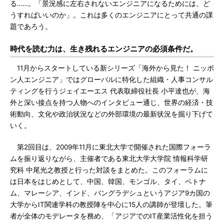
る……。「景況感に左右されないエンジニアになるためには、ど
うすればいいのか」。これは多くのエンジニアにとって共通の課
題であろう。
時代を読む力は、生き残れるエンジニアの必須条件だ。
11月からスタートしている新シリーズ「海外から見た！ ニッポ
ン人エンジニア」ではグローバルに特化した組織・人事コンサル
ティングを行うジェイエーエス 代表取締役社長 小平達也が、海
外と深い接点を持つ人物へのインタビュー通じ、世界の経済・技
術動向、文化や政治状況などの外部環境の最新状況を掘り下げて
いく。
第2回目は、2009年11月に東北大学で開催された国際フォーラ
ムを振り返りながら、主催者である東北大学大学院 情報科学研
究科 中尾光之教授と行った対談をまとめた。このフォーラムに
は日本をはじめとして、中国、韓国、モンゴル、タイ、ベトナ
ム、マレーシア、インド、バングラデシュというアジア9カ国の
大学からIT関連学科の教授陣を中心に15人の講師が登壇した。筆
者が全体のモデレータを務め、「アジアでのIT産業活性化を担う