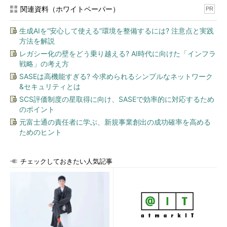
席をする日本人の学生、若手研究者は以前と比べると増えてきて
関連資料（ホワイトペーパー）
PR
います。また、日本にいる外国人留学生の日本語レベルも向上さ
生成AIを“安心して使える”環境を整備するには? 注意点と実践
せる必要があります。ASISTプログラムではビジネス日本語など
方法を解説
についての教育も行っています。
レガシー化の壁をどう乗り越える? AI時代に向けた「インフラ
戦略」の考え方
小平
語学に関しては2点、面白い話がありました。日本人の英
語については「同じ英語でも、今回の国際フォーラムのようにさ
SASEは高機能すぎる? 今求められるシンプルなネットワーク
&セキュリティとは
まざまな国からきた人間がしゃべる英語はイントネーションや発
SCS評価制度の星取得に向け、SASEで効率的に対応するため
音などが非常に多様だ。だから臆せずにどんどん発言するべきだ
のポイント
（マラヤ大学 計算機科学科 Singh准教授）」というコメント。一
元富士通の責任者に学ぶ、新規事業創出の成功確率を高める
方、外国人がしゃべる日本語に関しては「日本人はイントネーシ
ためのヒント
ョンレベルまで完璧な日本語を外国人に求めすぎる。少しでも分
からなくなると『すぐ日本人を出してほしい』となりがちであ
る。この意識を変えないと、日本人は語学力以外の専門性で真に
チェックしておきたい人気記事
優秀な人材はなかなか確保できない（株式会社クララオンライン
家本社長）」というもの。
これら両方に共通しているのは、「語学が完璧でないと、グロ
ーバルなシーンで発言してはいけない」と思い込んでいるニッポ
ン人エンジニアの姿です。それよりも大事なのは、伝える内容、