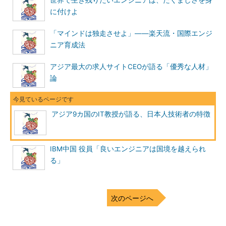
世界で生き残りたいエンジニアは、たくましさを身
中尾教授
各国からの指摘もありますが
ASISTプログラム
（産学
に付けよ
協同による地域創造型 アジアIT人材育成・定着プログラム）で
は、アジア諸国からの留学生を対象とし、研究と実践の両面??大
「マインドは独走させよ」――楽天流・国際エンジ
学院教育で取得する学術研究スキルとともに、実践的スキルに精
ニア育成法
通したITスペシャリスト人材を養成することを目指しています。
プログラム修了者が大手IT企業、地域ITベンチャー企業、民間研
アジア最大の求人サイトCEOが語る「優秀な人材」
究機関などにおいて、新規事業開拓や海外事業推進などを担う基
論
幹的人材として活躍できることをイメージしています。
また、ASISTプログラムでは「実践面をより理解したうえでの
アジア9カ国のIT教授が語る、日本人技術者の特徴
研究」「チームワークの理解」という点でインターンシッププロ
グラムを重視しています。海外を見ると、北京郵電大学やベトナ
ム国家大学では実際のプロジェクトに学生が従事し、大学と企業
IBM中国 役員「良いエンジニアは国境を越えられ
両方にスーパーバイザーを立てて、「大学側は進ちょくの把握、
る」
企業側は課題設定」というような、より踏み込んだ連携を進めて
います。
次のページへ
海外の教授陣から「日本人エンジニアは英語が弱い」という指
摘がありました。確かに海外に出ていく日本人の数が年々減って
きているという話がありますが、一方で国際会議、学会などへ出