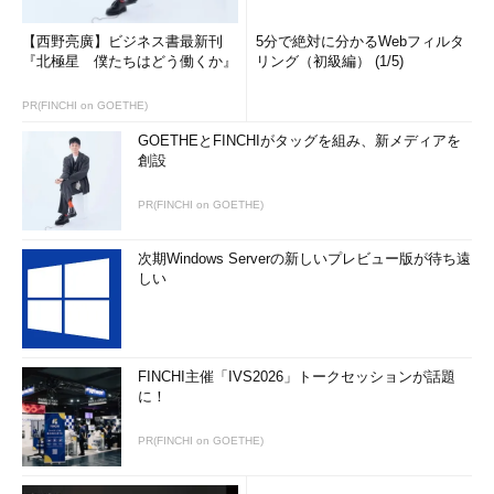
コンテンツ自体をより良いものにするということだと思います。
【西野亮廣】ビジネス書最新刊
5分で絶対に分かるWebフィルタ
『北極星 僕たちはどう働くか』
リング（初級編） (1/5)
アジア各国における「グローバル」の意味
PR(FINCHI on GOETHE)
小平
今回「アジアでのIT産業活性化を担う人材像の共有」「育
成のための国際的な大学連携のあり方」「日本のIT企業のアジア
GOETHEとFINCHIがタッグを組み、新メディアを
創設
展開における留学生活用方法」というテーマで、アジア各国の教
授たちを中心に議論を進めましたが、「グローバル」という言葉
PR(FINCHI on GOETHE)
の認識や定義付けが一様でないという点が、実は重要ではないか
と思いました。いわゆる、IBMやCisco、グーグルに代表される
次期Windows Serverの新しいプレビュー版が待ち遠
ような「世界標準を作り、一律に束ねる」という進め方の「グロ
しい
ーバル」という意味と、他方で地域への産業集積などに基づく
「それぞれの特徴を強みとして打ち出し、海外との連携・協業に
よって進めよう」という意味でのグローバルです。
FINCHI主催「IVS2026」トークセッションが話題
同じアジアでも、インド（インド工科大学）やバングラデシュ
に！
（バングラデシュ工科大学）など南アジア方面では「世界はいつ
でも、どこでも一律」というニュアンスが強かったのに対し、日
PR(FINCHI on GOETHE)
本（東北大学、東京工業大学、会津大学）、中国（北京郵電大
学）、モンゴル（モンゴル理工大学）など北東アジア方面では地