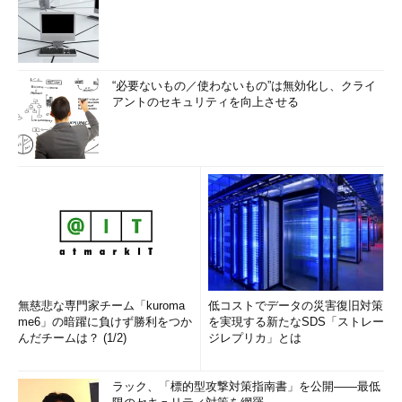
“必要ないもの／使わないもの”は無効化し、クライ
アントのセキュリティを向上させる
無慈悲な専門家チーム「kuroma
低コストでデータの災害復旧対策
me6」の暗躍に負けず勝利をつか
を実現する新たなSDS「ストレー
んだチームは？ (1/2)
ジレプリカ」とは
ラック、「標的型攻撃対策指南書」を公開――最低