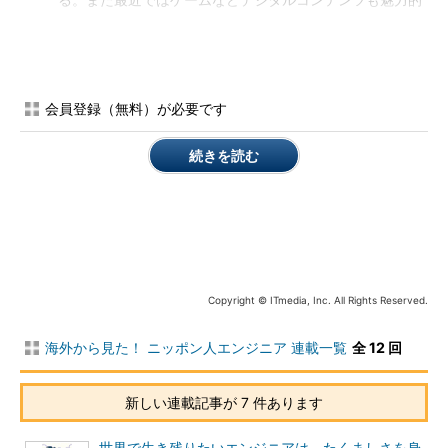
る。また最近ではゲームなどデジタルコンテンツも魅力的
ソフトウェア開発や創造性が求められる分野が弱み
技術以外のソフトスキル面では、日本企業のチームワーク
が強み。一方で語学面では日本語へのこだわりが強い半
面、英語のできるエンジニアが極端に少ない
会員登録（無料）が必要です
ということです。ここから、「日本のモノづくりはしっかりして
続きを読む
いるが、ITをはじめとする創造的・革新的なことや海外とのやり
とりでは苦手」というようなイメージが定着してしまっているの
ではないでしょうか。
日本が得意とするモノづくりの分野ですが、最近は新興国のす
さまじい追い上げがあることが分かりました。「メカトロ二クス
の分野で、大学が国内・外との産学連携を進めている。また、企
Copyright © ITmedia, Inc. All Rights Reserved.
業からの奨学金制度を充実させ、IBMやNEC、東芝などグローバ
ル企業が参加する『インターナショナルアドバイザリーボード』
海外から見た！ ニッポン人エンジニア 連載一覧
全 12 回
を設置している」（ベトナム国家大学ハノイ校 副工学部長 Thuy
准教授）という言葉から、新興国が国内外の企業を取り込んだ
新しい連載記事が 7 件あります
「産学連携」を行っている様子が分かります。