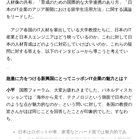
人材像の共有」「育成のための国際的な大学連携のあり方」「日
本のIT企業のアジア展開における留学生活用方法」に関する議論
をリードした。
アジア各国のIT人材を輩出している大学教授たちに、日本のIT
産業と日本人エンジニアはどう映っているのか。これに対して日
本の人材育成はどのように対応していけばいいのか。これらの疑
問に対する答えを、以下のインタビューから導こうと考えてい
る。
急激に力をつける新興国にとってニッポンIT企業の魅力とは？
小平
国際フォーラム、大変お疲れさまでした。パネルディスカ
ッションでは「海外から見て、テクノロジという側面で日本のど
のような点が魅力的なのか」という問いに対して、各国の教授の
皆さんがほぼ同じことを回答したことが印象的でした。すなわ
ち、
日本はロボットや車、家電などハード面では魅力的であ