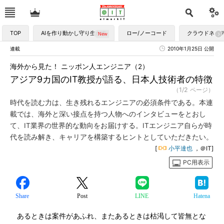
TOP
AIを作り動かし守り生かす
ロー/ノーコード
クラウドネイ
連載
2010年1月25日 公開
海外から見た！ ニッポン人エンジニア（2）
アジア9カ国のIT教授が語る、日本人技術者の特徴
（1/2 ページ）
時代を読む力は、生き残れるエンジニアの必須条件である。本連
載では、海外と深い接点を持つ人物へのインタビューをとおし
て、IT業界の世界的な動向をお届けする。ITエンジニア自らが時
代を読み解き、キャリアを構築するヒントとしていただきたい。
[
小平達也
，＠IT]
PC用表示
Share
Post
LINE
Hatena
あるときは案件があふれ、またあるときは枯渇して皆無とな