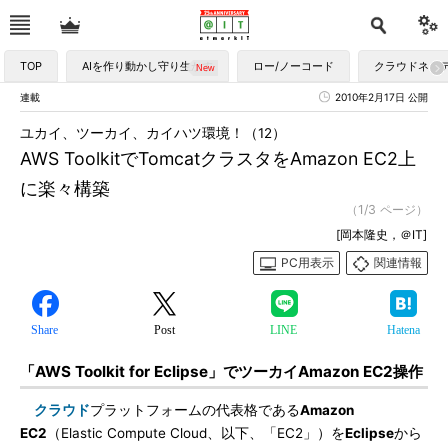
TOP
AIを作り動かし守り生かす
ロー/ノーコード
クラウドネイ
連載
2010年2月17日 公開
ユカイ、ツーカイ、カイハツ環境！（12）
AWS ToolkitでTomcatクラスタをAmazon EC2上
に楽々構築
（1/3 ページ）
[岡本隆史，＠IT]
PC用表示
関連情報
Share
Post
LINE
Hatena
「AWS Toolkit for Eclipse」でツーカイAmazon EC2操作
クラウド
プラットフォームの代表格である
Amazon
EC2
（Elastic Compute Cloud、以下、「EC2」）を
Eclipse
から