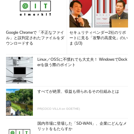
Google Chromeで「不正なファイ
セキュリティベンダー2社のリポ
ル」と誤判定されたファイルをダ
ートに見る「攻撃の高度化」のい
ウンロードする
ま (1/3)
Linux／OSSに不慣れでも大丈夫！ WindowsでDock
erを扱う際のポイント
すべてが絶景、収益も得られるその仕組みとは
PR(COCO VILLA on GOETHE)
国内市場に登場した「SD-WAN」、企業にどんなメ
リットをもたらすか