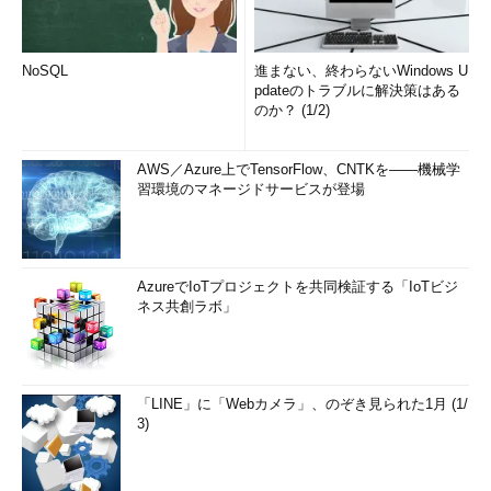
NoSQL
進まない、終わらないWindows U
pdateのトラブルに解決策はある
のか？ (1/2)
AWS／Azure上でTensorFlow、CNTKを――機械学
習環境のマネージドサービスが登場
AzureでIoTプロジェクトを共同検証する「IoTビジ
ネス共創ラボ」
「LINE」に「Webカメラ」、のぞき見られた1月 (1/
3)