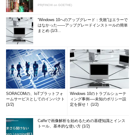
PR(FINCHI on GOETHE)
“Windows 10へのアップグレード：失敗”はエラーで
はなかった――アップグレードインストールの簡単
まとめ (1/3...
SORACOMの、IoTプラットフォ
Windows 10のトラブルシューテ
ームサービスとしてのインパクト
ィング事例──未知のポリシー設
(1/2)
定を探せ！ (1/2)
Caffeで画像解析を始めるための基礎知識とインス
トール、基本的な使い方 (1/2)