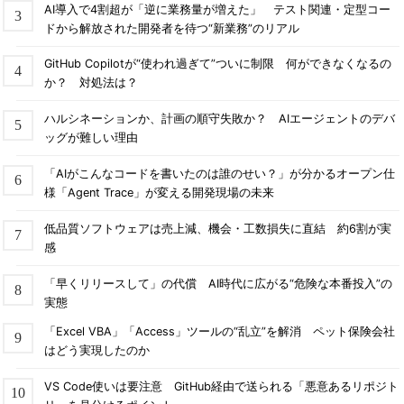
AI導入で4割超が「逆に業務量が増えた」 テスト関連・定型コー
ドから解放された開発者を待つ“新業務”のリアル
GitHub Copilotが“使われ過ぎて”ついに制限 何ができなくなるの
か？ 対処法は？
ハルシネーションか、計画の順守失敗か？ AIエージェントのデバ
ッグが難しい理由
「AIがこんなコードを書いたのは誰のせい？」が分かるオープン仕
様「Agent Trace」が変える開発現場の未来
低品質ソフトウェアは売上減、機会・工数損失に直結 約6割が実
感
「早くリリースして」の代償 AI時代に広がる“危険な本番投入”の
実態
「Excel VBA」「Access」ツールの“乱立”を解消 ペット保険会社
はどう実現したのか
VS Code使いは要注意 GitHub経由で送られる「悪意あるリポジト