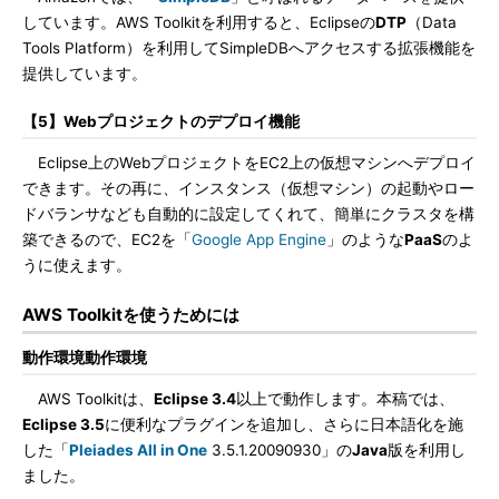
しています。AWS Toolkitを利用すると、Eclipseの
DTP
（Data
Tools Platform）を利用してSimpleDBへアクセスする拡張機能を
提供しています。
【5】Webプロジェクトのデプロイ機能
Eclipse上のWebプロジェクトをEC2上の仮想マシンへデプロイ
できます。その再に、インスタンス（仮想マシン）の起動やロー
ドバランサなども自動的に設定してくれて、簡単にクラスタを構
築できるので、EC2を「
Google App Engine
」のような
PaaS
のよ
うに使えます。
AWS Toolkitを使うためには
動作環境動作環境
AWS Toolkitは、
Eclipse 3.4
以上で動作します。本稿では、
Eclipse 3.5
に便利なプラグインを追加し、さらに日本語化を施
した「
Pleiades All in One
3.5.1.20090930」の
Java
版を利用し
ました。