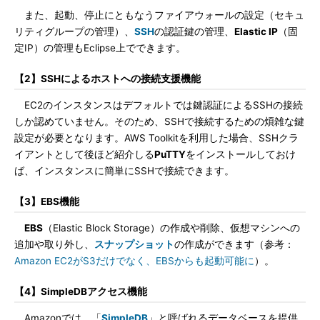
また、起動、停止にともなうファイアウォールの設定（セキュ
リティグループの管理）、
SSH
の認証鍵の管理、
Elastic IP
（固
定IP）の管理もEclipse上でできます。
【2】SSHによるホストへの接続支援機能
EC2のインスタンスはデフォルトでは鍵認証によるSSHの接続
しか認めていません。そのため、SSHで接続するための煩雑な鍵
設定が必要となります。AWS Toolkitを利用した場合、SSHクラ
イアントとして後ほど紹介しる
PuTTY
をインストールしておけ
ば、インスタンスに簡単にSSHで接続できます。
【3】EBS機能
EBS
（Elastic Block Storage）の作成や削除、仮想マシンへの
追加や取り外し、
スナップショット
の作成ができます（参考：
Amazon EC2がS3だけでなく、EBSからも起動可能に
）。
【4】SimpleDBアクセス機能
Amazonでは、「
SimpleDB
」と呼ばれるデータベースを提供